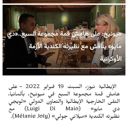
ميونيخ: على هامش قمة مجموعة السبع..«دي
مايو» يناقش مع نظيرته الكندية الأزمة
الأوكرانية
الإيطالية نيوز، السبت 19 فبراير 2022 -
على
هامش قمة مجموعة السبع
في ميونيخ، بألمانيا
،
التقى الخارجية الإيطالية والتعاون الدولي
«
لويجي
دي مايو
» (Luigi Di Maio)
مع
نظيرته
الكندية
«
ميلاني جولي
» (
Mélanie Joly
)
.