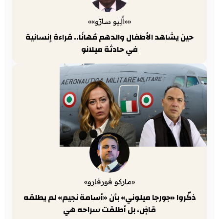
««أَلِيو سارّو»»
حين يشاهد الأطفال والدهم مُهانًا.. قراءة إنسانية
في حادثة ميلانو
«ماركو فورفارو»
ذكّروا «جورجا ميلوني» بأن «أسامة نجيم» لم يطلقه
قاضٍ، بل أطلقت سراحه هي