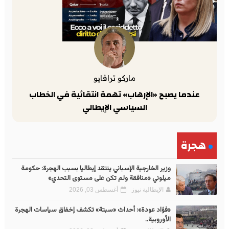
ماركو ترافايو
عندما يصبح «الإرهاب» تهمة انتقائية في الخطاب
السياسي الإيطالي
هجرة
وزير الخارجية الإسباني ينتقد إيطاليا بسبب الهجرة: حكومة
ميلوني «منافقة ولم تكن على مستوى التحدي»
الإيطالية نيوز
أغسطس 03, 2026
«فؤاد عودة»: أحداث «سبتة» تكشف إخفاق سياسات الهجرة
الأوروبية..