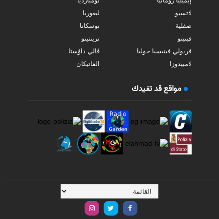
إيميليا رومانيا
لومبارديا
لاتسيو
ليغوريا
صقلية
توسكانا
فينيتو
ترينتينو
فريولي فينيسيا جوليا
ڤالي داوُستا
لامبيدوزا
الفاتيكان
مواقع قد تفيدك