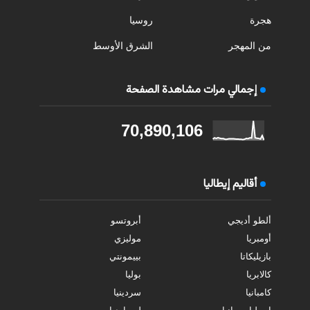
هجرة
روسيا
من المهجر
الشرق الأوسط
إجمالي مرات مشاهدة الصفحة
70,890,106
أقاليم إيطاليا
ألطو أديجي
أبروتسو
أومبريا
موليزي
بازيليكاتا
بييمونتي
كالابريا
بوليا
كامبانيا
سردينيا