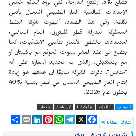
فتبلغ %5. وتنتج الدوحة، التي تزود العالم خُمس
الإمدادات العالمية، الغاز الطبيعي المسال بأدنى
تكلفة.
وفي هذا الصدد، أظهرت شركة النفط
المملوكة للدولة قطر للبترول، العام الماضي،
استعدادها لخفض الأسعار لتأمين الاتفاقيات، كما
يتضح من عقد العشر سنوات الموقع مع باكستان أو
مع بنغلاديش، والذي تم تحديد أسعاره على أنه
"منافس".
ذكرت الشركة سابقًا أن هدفها هو زيادة
إنتاج الغاز الطبيعي المسال في قطر بنسبة %40
بحلول عام 2026.
التصنيف
# الخليج
# أوكرانيا
# سياسة
# قطر
S
P
L
P
W
T
X
F
h
r
i
i
h
e
a
شارك المقالة
a
i
n
n
a
l
c
r
n
k
t
t
e
e
شارك برأيك في الخبر