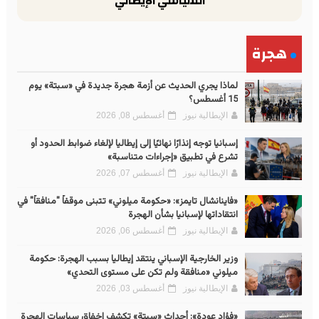
السياسي الإيطالي
هجرة
لماذا يجري الحديث عن أزمة هجرة جديدة في «سبتة» يوم
15 أغسطس؟
الإيطالية نيوز
أغسطس 08, 2026
إسبانيا توجه إنذارًا نهائيًا إلى إيطاليا لإلغاء ضوابط الحدود أو
تشرع في تطبيق «إجراءات متناسبة»
الإيطالية نيوز
أغسطس 07, 2026
«فاينانشال تايمز»: «حكومة ميلوني» تتبنى موقفاً "منافقاً" في
انتقاداتها لإسبانيا بشأن الهجرة
الإيطالية نيوز
أغسطس 06, 2026
وزير الخارجية الإسباني ينتقد إيطاليا بسبب الهجرة: حكومة
ميلوني «منافقة ولم تكن على مستوى التحدي»
الإيطالية نيوز
أغسطس 03, 2026
«فؤاد عودة»: أحداث «سبتة» تكشف إخفاق سياسات الهجرة