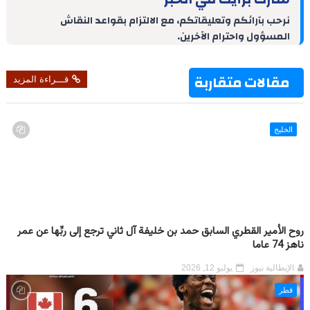
e
t
e
e
s
g
b
d
r
A
r
o
نرحب بآرائكم وتعليقاتكم، مع الالتزام بقواعد النقاش
I
e
p
a
o
المسؤول واحترام الآخرين.
n
s
p
m
k
t
مقالات متقاربة
قـــراءة المزيد
الخليج
روح الأمير القطري السابق حمد بن خليفة آل ثاني ترجع إلى ربِّها عن عمر
ناهز 74 عاما
الإيطالية نيوز
يوليو 12, 2026
قطر