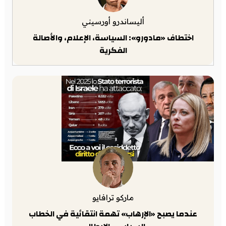
أليساندرو أورسيني
اختطاف «مادورو»: السياسة، الإعلام، والأصالة
الفكرية
ماركو ترافايو
عندما يصبح «الإرهاب» تهمة انتقائية في الخطاب