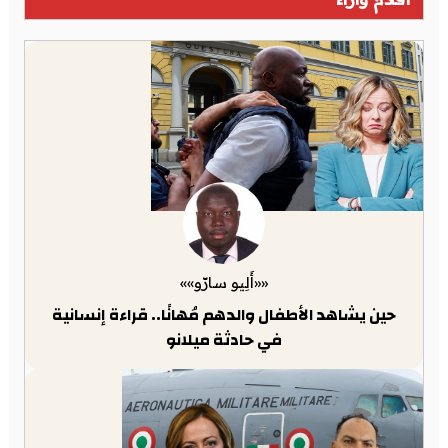
««أَلِيو سارّو»»
حين يشاهد الأطفال والدهم مُهانًا.. قراءة إنسانية
في حادثة ميلانو