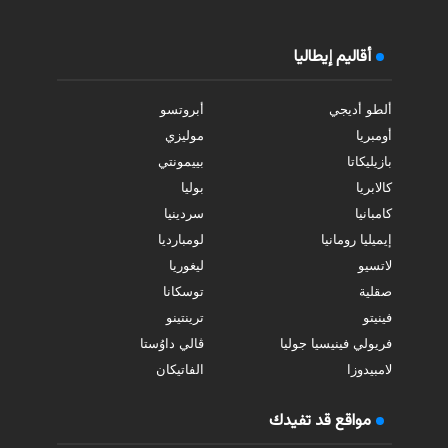
أقاليم إيطاليا
ألطو أديجي
أبروتسو
أومبريا
موليزي
بازيليكاتا
بييمونتي
كالابريا
بوليا
كامبانيا
سردينيا
إيميليا رومانيا
لومبارديا
لاتسيو
ليغوريا
صقلية
توسكانا
فينيتو
ترينتينو
فريولي فينيسيا جوليا
ڤالي داوُستا
لامبيدوزا
الفاتيكان
مواقع قد تفيدك