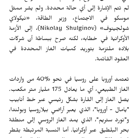
لم تتم الإشارة إلى أي حالة محددة.
ولم يشر ممثل
موسكو في الاجتماع، وزير الطاقة،
«
نيكولاي
شولجينوف
»
(
Nikolay Shulginov
)، إلى الأزمة
الأوكرانية في خطابه، لكنه صرح ببساطة أن شركات
بلاده ملتزمة بتوريد كميات الغاز المحددة في
العقود القائمة.
تعتمد أوروبا على روسيا في
ن
حو %40 من واردات
الغاز الطبيعي، أي ما يعادل 175 مليار متر مكعب.
يصل الغاز إلى القارة بشكل رئيسي عبر خط أنابيب
"يامال - أوروبا"، الذي يعبر أراضي بيلاروسيا وبولندا،
و"نورد ستريم"، الذي يمد الغاز الروسي إلى منطقة
بحر البلطيق عبر أوكرانيا.
أما النسبة المرتبطة بقطر