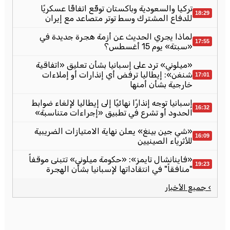
تركيا والسعودية وباكستان توقّع اتفاقًا عسكريًا
18:29
للدفاع المشترك وسط توتر متصاعد مع إيران
لماذا يجري الحديث عن أزمة هجرة جديدة في
17:55
«سبتة» يوم 15 أغسطس؟
«ميلوني» ترد على إسبانيا بشأن تعليق «اتفاقية
شنغن»: إيطاليا ترفض أي إنذارات أو إملاءات
17:01
خارجية بشأن أمنها
إسبانيا توجه إنذارًا نهائيًا إلى إيطاليا لإلغاء ضوابط
16:32
الحدود أو تشرع في تطبيق «إجراءات متناسبة»
«شي جين بينغ» يعلن نهاية الامتيازات الضريبية
16:09
للأثرياء الصينيين
«فاينانشال تايمز»: «حكومة ميلوني» تتبنى موقفاً
19:23
"منافقاً" في انتقاداتها لإسبانيا بشأن الهجرة
› جميع الأخبار