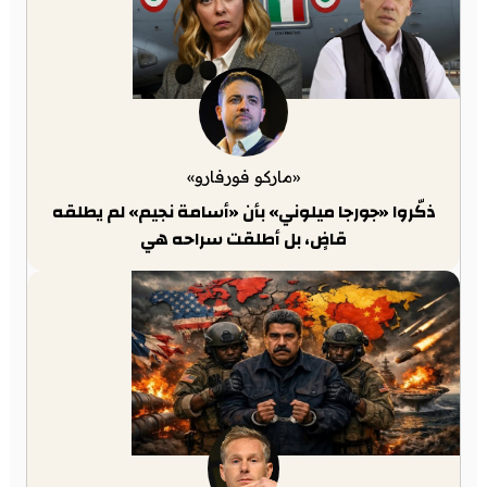
«ماركو فورفارو»
ذكّروا «جورجا ميلوني» بأن «أسامة نجيم» لم يطلقه
قاضٍ، بل أطلقت سراحه هي