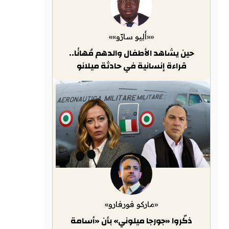
««أَلِيو سارّو»»
حين يشاهد الأطفال والدهم مُهانًا..
قراءة إنسانية في حادثة ميلانو
«ماركو فورفارو»
ذكّروا «جورجا ميلوني» بأن «أسامة