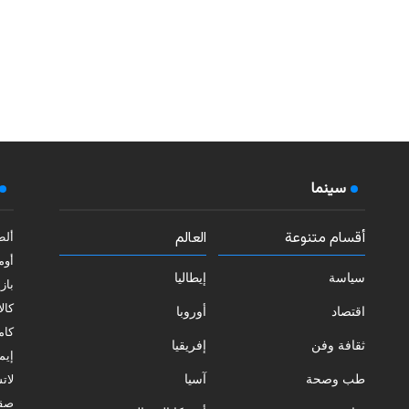
سينما
أقسام متنوعة
العالم
ألط
أوم
سياسة
إيطاليا
بازي
كالا
اقتصاد
أوروبا
كامب
ثقافة وفن
إفريقيا
إيمي
طب وصحة
آسيا
لات
صقل