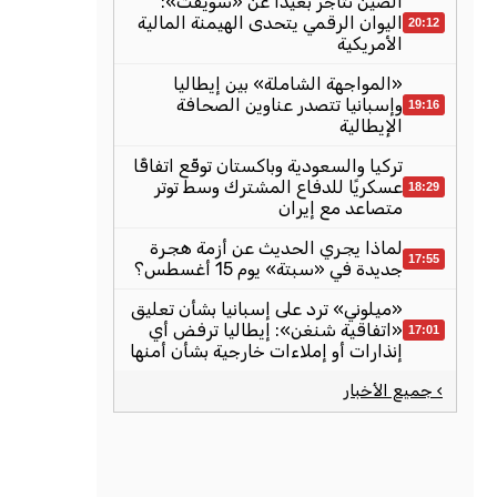
الصين تتاجر بعيدًا عن «سويفت»:
اليوان الرقمي يتحدى الهيمنة المالية
20:12
الأمريكية
«المواجهة الشاملة» بين إيطاليا
وإسبانيا تتصدر عناوين الصحافة
19:16
الإيطالية
تركيا والسعودية وباكستان توقّع اتفاقًا
عسكريًا للدفاع المشترك وسط توتر
18:29
متصاعد مع إيران
لماذا يجري الحديث عن أزمة هجرة
17:55
جديدة في «سبتة» يوم 15 أغسطس؟
«ميلوني» ترد على إسبانيا بشأن تعليق
«اتفاقية شنغن»: إيطاليا ترفض أي
17:01
إنذارات أو إملاءات خارجية بشأن أمنها
› جميع الأخبار