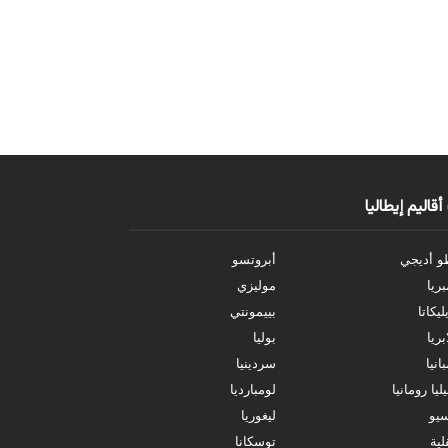
أقاليم إيطاليا
و أديجي
أبروتسو
بريا
موليزي
ليكاتا
بييمونتي
بريا
بوليا
انيا
سردينيا
ليا رومانيا
لومبارديا
سيو
ليغوريا
ية
توسكانا