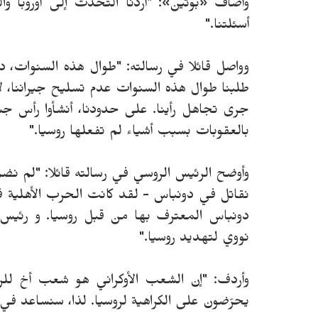
وأضاف «بوتين»: "أردنا التحدث إلى أوروبا وال
أسئلتنا."
وواصل قائلا في رسالته: "طوال هذه السنوات، د
طلبنا طوال هذه السنوات عدم تسليح جيراننا، 
جرى تجاهل رأينا. على حدودنا، أنشأوا رأس جسر
بالعقوبات بسبب أشياء لم تفعلها روسيا."
وأوضح الرئيس الروسي في رسالته قائلا: "لم نضم
نقاتل في دونباس - لقد كانت الحرب الأهلية في
دونباس المعترف بها من قبل روسيا. و رئيس 
نووي لتهديد روسيا."
وأردف: "إن الشعب الأوكراني هو شعب أخ للروس
يحرّضون على الكراهية لروسيا. لذا، سنساعد في 