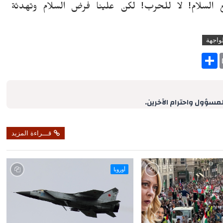
السلام! لا للحرب! لكن علينا فرض السلام وتهدئة
واجهة
S
h
a
r
e
لمسؤول واحترام الآخرين.
قـــراءة المزيد
أوروبا