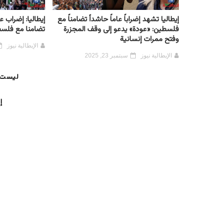
إيطاليا تشهد إضراباً عاماً حاشداً تضامناً مع
إيطاليا: إضراب
فلسطين: «عودة» يدعو إلى وقف المجزرة
تضامنا مع فلس
وفتح ممرات إنسانية
الإيطالية نيوز
الإيطالية نيوز
سبتمبر 23, 2025
ليست 
إ