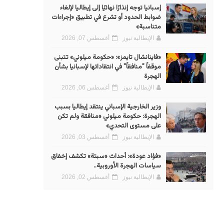
إسبانيا توجه إنذارًا نهائيًا إلى إيطاليا لإلغاء
ضوابط الحدود أو تشرع في تطبيق «إجراءات
متناسبة»
الإيطالية نيوز
أغسطس 07, 2026
«فاينانشال تايمز»: «حكومة ميلوني» تتبنى
موقفاً "منافقاً" في انتقاداتها لإسبانيا بشأن
الهجرة
الإيطالية نيوز
أغسطس 06, 2026
وزير الخارجية الإسباني ينتقد إيطاليا بسبب
الهجرة: حكومة ميلوني «منافقة ولم تكن
على مستوى التحدي»
الإيطالية نيوز
أغسطس 03, 2026
«فؤاد عودة»: أحداث «سبتة» تكشف إخفاق
سياسات الهجرة الأوروبية..
الإيطالية نيوز
أغسطس 02, 2026