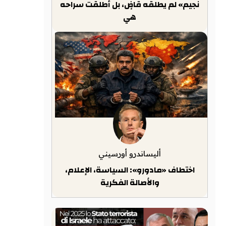
نجيم» لم يطلقه قاضٍ، بل أطلقت سراحه
هي
أليساندرو أورسيني
اختطاف «مادورو»: السياسة، الإعلام،
والأصالة الفكرية