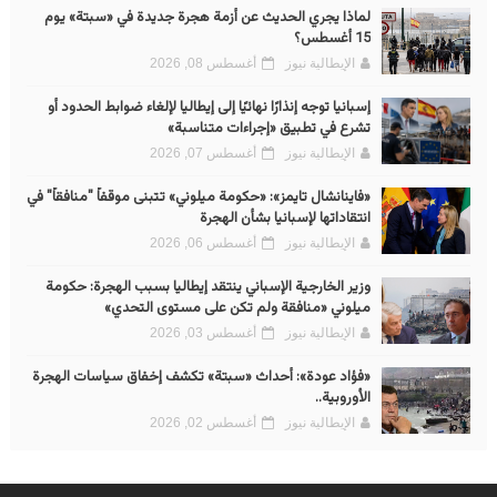
لماذا يجري الحديث عن أزمة هجرة جديدة في «سبتة» يوم
15 أغسطس؟
الإيطالية نيوز
أغسطس 08, 2026
إسبانيا توجه إنذارًا نهائيًا إلى إيطاليا لإلغاء ضوابط الحدود أو
تشرع في تطبيق «إجراءات متناسبة»
الإيطالية نيوز
أغسطس 07, 2026
«فاينانشال تايمز»: «حكومة ميلوني» تتبنى موقفاً "منافقاً" في
انتقاداتها لإسبانيا بشأن الهجرة
الإيطالية نيوز
أغسطس 06, 2026
وزير الخارجية الإسباني ينتقد إيطاليا بسبب الهجرة: حكومة
ميلوني «منافقة ولم تكن على مستوى التحدي»
الإيطالية نيوز
أغسطس 03, 2026
«فؤاد عودة»: أحداث «سبتة» تكشف إخفاق سياسات الهجرة
الأوروبية..
الإيطالية نيوز
أغسطس 02, 2026