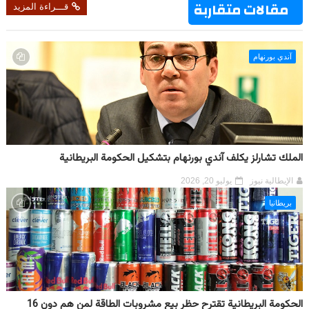
مقالات متقاربة
قـــراءة المزيد
آندي بورنهام
الملك تشارلز يكلف آندي بورنهام بتشكيل الحكومة البريطانية
الإيطالية نيوز
يوليو 20, 2026
بريطانيا
الحكومة البريطانية تقترح حظر بيع مشروبات الطاقة لمن هم دون 16