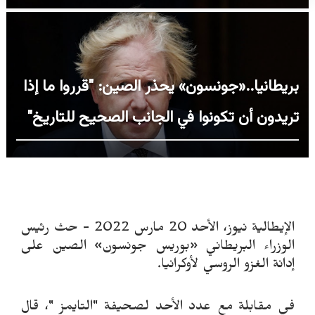
بريطانيا..«جونسون» يحذر الصين: "قرروا ما إذا
تريدون أن تكونوا في الجانب الصحيح للتاريخ"
الإيطالية نيوز، الأحد 20 مارس 2022 - حث رئيس
الوزراء البريطاني «بوريس جونسون» الصين على
إدانة الغزو الروسي لأوكرانيا.
في مقابلة مع عدد الأحد لصحيفة "التايمز "، قال