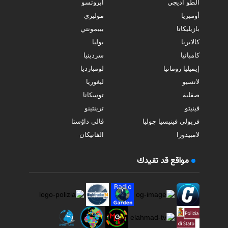
ألطو أديجي
أبروتسو
أومبريا
موليزي
بازيليكاتا
بييمونتي
كالابريا
بوليا
كامبانيا
سردينيا
إيميليا رومانيا
لومبارديا
لاتسيو
ليغوريا
صقلية
توسكانا
فينيتو
ترينتينو
فريولي فينيسيا جوليا
ڤالي داوُستا
لامبيدوزا
الفاتيكان
مواقع قد تفيدك