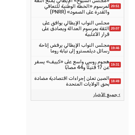
«مجلس الشيوخ» الإيطالي يمنح الثقة
لمرسوم «الخطة الوطنية للتعافي
20:51
والقدرة على الصمود» (PNRR)
مجلس النواب الإيطالي يوافق على
الثقة بمرسوم العدالة ويصادق على
20:07
قرار الأغلبية
مجلس النواب الإيطالي يرفض إتاحة
19:46
رسائل ديلمسترو إلى نيابة روما
هجوم روسي واسع على «كييف» يسفر
19:31
عن 17 قتيلًا و44 مصابًا
الصين تعلن إجراءات اقتصادية مضادة
18:49
بحق الولايات المتحدة
› جميع الأخبار