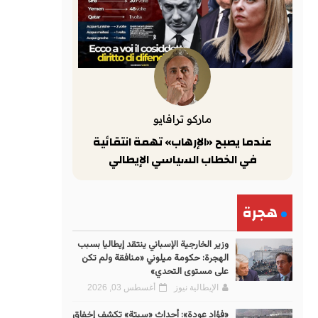
ماركو ترافايو
عندما يصبح «الإرهاب» تهمة انتقائية
في الخطاب السياسي الإيطالي
هجرة
وزير الخارجية الإسباني ينتقد إيطاليا بسبب
الهجرة: حكومة ميلوني «منافقة ولم تكن
على مستوى التحدي»
الإيطالية نيوز
أغسطس 03, 2026
«فؤاد عودة»: أحداث «سبتة» تكشف إخفاق