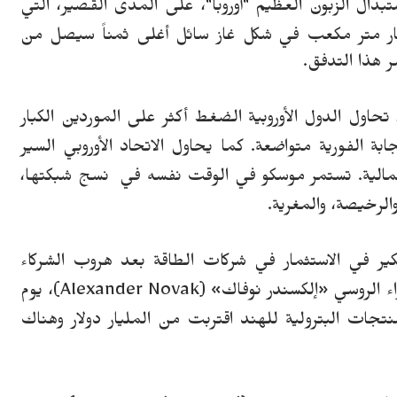
دال الزبون العظيم "أوروبا"
،
على المدى القصير،
التي
ليار متر مكعب في شكل غاز سائل أغلى ثمناً سيصل من
ر هذا التدفق.
 تحاول الدول الأوروبية الضغط أكثر على الموردين الكبار
ابة الفورية متواضعة. كما يحاول الاتحاد الأوروبي السير
مالية. تستمر موسكو في الوقت نفسه في نسج شبكتها،
 والرخيصة،
و
ال
مغرية.
ير في الاستثمار في شركات الطاقة بعد هروب الشركاء
اء الروسي
«
إلكسندر
نوفاك
»
(
Alexander Novak
)
،
يوم
تجات البترولية للهند اقتربت من المليار دولار وهناك