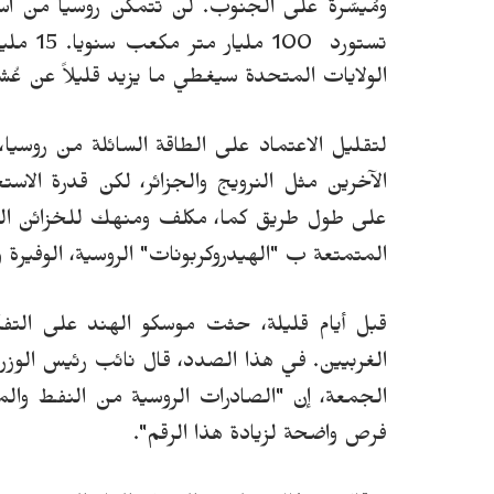
ومُيسّرة على الجنوب. لن تتمكن روسيا من استب
تستورد 100 مليار متر مكعب سنويا.
15 م
الولايات المتحدة سيغطي ما يزيد قليلاً عن عُش
لتقليل الاعتماد على الطاقة السائلة من روسيا،
الآخرين مثل النرويج والجزائر، لكن قدرة الاستج
على طول طريق كما، مكلف ومنهك للخزائن ال
المتمتعة ب "الهيدروكربونات" الروسية، الوفيرة
قبل أيام قليلة، حثت موسكو الهند على التفك
الغربيين.
في هذا الصدد،
قال نائب رئيس الوزر
الجمعة
،
إ
ن "الصادرات الروسية من النفط والمن
فرص واضحة لزيادة هذا الرقم".