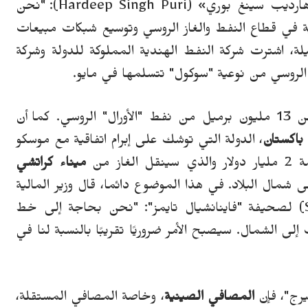
ارديب سينغ بوري
»
(
Hardeep Singh Puri
): "نحن
 في قطاع النفط والغاز الروسي وتوسيع شبكات مبيعات
يلة، اشترت شركة النفط الهندية المملوكة للدولة وشركة
لروسي من نوعية "سوكول" ت
ت
سلمها في مايو.
روسي.
كما أن
باكستان
، الدولة التي توشك على إبرام اتفاقية مع موسكو
ينقل الغاز من
ميناء كراتشي
ى شمال البلاد.
في هذا الموضوع دائما،
قال وزير المالية
) لصحيفة "فاينانشيال تايمز":
"
نحن بحاجة إلى خط
لى الشمال. سيصبح الأمر ضروريًا تقريبًا بالنسبة لنا في
رج"، فإن
المصافي الصينية
، وخاصة المصافي المستقلة،