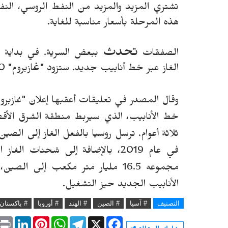
تشتري المزيد والمزيد من النفط الروسي، الن
هذه المرحلة بأسعار مناسبة للغاية.
تحدث
الصفقات
ببعض السرية. في بداية فبر
غ
الغاز عبر خط أنابيب جديد. ستزود "
ازبروم" 10 مليارات متر مكعب من الغاز الإضافي كل عام.
وقال المصدر في تعليقات أعقبها إعلان
"
غ
ازبرو
خط الأنابيب، الذي سيربط منطقة الشرق الأ
ثلاثة أعوام. ترسل روسيا بالفعل الغاز إلى الصي
في عام 2019، بالإضافة إلى شحنات الغاز الطبيعي عن طريق السفن.
مجموعه 16.5 مليار متر مكعب إل
الأنابيب الجديد حيز التشغيل.
التصنيف
# آسيا
# الصين
# الهند
# أوروبا
# باكستان
P
L
P
W
T
X
F