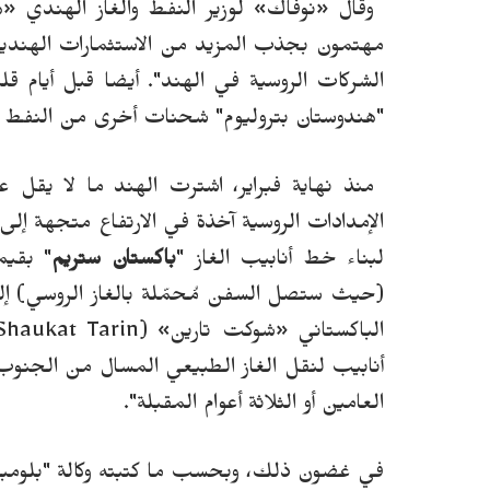
وقال
«
نوفاك
»
لوزير النفط والغاز الهندي
«
ه
مهتمون بجذب المزيد من الاستثمارات الهندية
الشركات الروسية في الهند".
أيضا
قبل أيام قل
"هندوستان بتروليوم" شحنات أخرى من النفط ا
منذ نهاية فبراير، اشترت الهند ما لا يقل عن 13 مليون برميل من نفط "الأورال" ال
الإمدادات الروسية آخذة في الارتفاع متجهة إلى
لبناء خط أنابيب الغاز "
باكستان ستريم
" بقيمة 2 مليار دولار والذي س
(حيث ستصل السفن مُحمّلة بالغاز الروسي) إل
الباكستاني
«
شوكت تارين» (
Shaukat Tarin
أنابيب لنقل الغاز الطبيعي المسال من الجنوب إ
العامين أو الثلاثة أعوام المقبلة".
في غضون ذلك، وبحسب ما كتبته وكالة "بلومبي