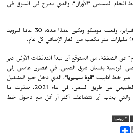
فط الخام المسمى "الأورال"، والذي يطرح في السوق في
اير، وق
عت موسكو وبكين عقدًا مدته 30 عامًا لتزويد
م"
عن الصفقة، من المتوقع أن تبدأ التدفقات الأولى عبر
قصى الروسية بشمال شرق الصين، في غضون عامين إلى
ن عبر خط أنابيب "
قوة سيبيريا
"، الذي دخل حيز التشغيل
في عام 2021، صد
رت ما
ى الصين، والتي يجب أن تتضاعف أكثر أو أقل مع دخول خط
# روسيا
S