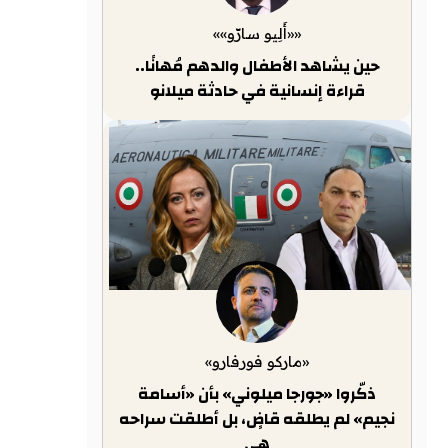
««أَلِيو سارّو»»
حين يشاهد الأطفال والدهم مُهانًا..
قراءة إنسانية في حادثة ميلانو
«ماركو فورفارو»
ذكّروا «جورجا ميلوني» بأن «أسامة
نجيم» لم يطلقه قاضٍ، بل أطلقت سراحه
هي