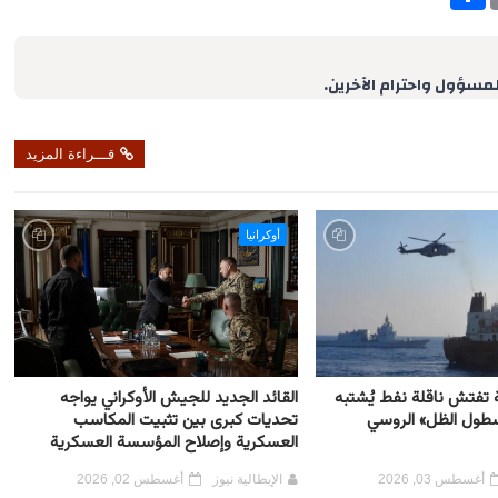
h
a
r
e
لمسؤول واحترام الآخرين.
قـــراءة المزيد
أوكرانيا
ية تفتش ناقلة نفط يُشتبه
القائد الجديد للجيش الأوكراني يواجه
أسطول الظل» الروسي
تحديات كبرى بين تثبيت المكاسب
العسكرية وإصلاح المؤسسة العسكرية
أغسطس 03, 2026
الإيطالية نيوز
أغسطس 02, 2026