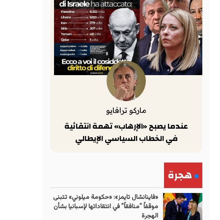
ماركو ترافايو
عندما يصبح «الإرهاب» تهمة انتقائية
في الخطاب السياسي الإيطالي
هجرة
«فاينانشال تايمز»: «حكومة ميلوني» تتبنى
موقفاً "منافقاً" في انتقاداتها لإسبانيا بشأن
الهجرة