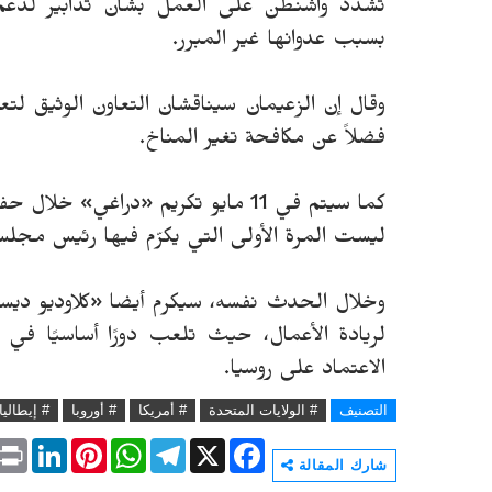
تشدد واشنطن على العمل بشأن تدابير لدعم 
بسبب عدوانها غير المبرر.
وقال إن الزعيمان سيناقشان التعاون الوثيق لتعزي
فضلاً عن مكافحة تغير المناخ.
كما سيتم في 11 مايو تكريم «دراغي
ليست المرة الأولى التي يكرّم فيها رئيس مجل
وخلال الحدث نفسه، سيكرم أيضا «كلاوديو ديسكا
لريادة الأعمال، حيث تلعب دورًا أساسيًا في ا
الاعتماد على روسيا.
التصنيف
# الولايات المتحدة
# أمريكا
# أوروبا
# إيطاليا
P
L
P
W
T
X
F
r
i
i
h
e
a
شارك المقالة
i
n
n
a
l
c