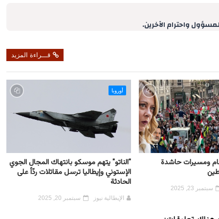
r
e
لمسؤول واحترام الآخرين.
قـــراءة المزيد
أوروبا
 عام ومسيرات حاشدة
"الناتو" يتهم موسكو بانتهاك المجال الجوي
طين
الإستوني وإيطاليا ترسل مقاتلات ردّاً على
الحادثة
سبتمبر 23, 2025
الإيطالية نيوز
سبتمبر 20, 2025