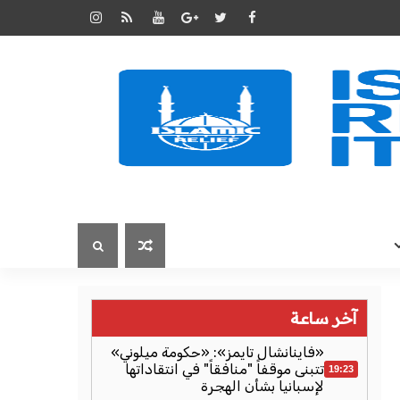
آخر ساعة
«فاينانشال تايمز»: «حكومة ميلوني»
تتبنى موقفاً "منافقاً" في انتقاداتها
19:23
لإسبانيا بشأن الهجرة