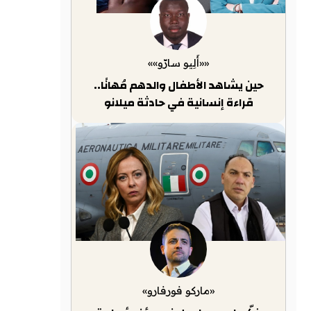
««أَلِيو سارّو»»
حين يشاهد الأطفال والدهم مُهانًا..
قراءة إنسانية في حادثة ميلانو
«ماركو فورفارو»