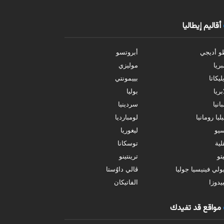
أقاليم إيطاليا
و أديجي
أبروتسو
بريا
موليزي
ليكاتا
بييمونتي
بريا
بوليا
انيا
سردينيا
ليا رومانيا
لومبارديا
سيو
ليغوريا
ية
توسكانا
تو
ترينتينو
ولي فينيسيا جوليا
ڤالي داوُستا
يدوزا
الفاتيكان
مواقع قد تفيدك