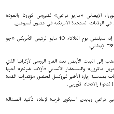
راء الإيطالي «ماريو دراغي» لفيروس كورونا والعودة
ن في الولايات المتحدة الأمريكية في غضون أسبوعين.
وقال "بالاتسو كيجي" الإيطالي (مقر الحكومة) إنه سيلتقي يوم الثلاثاء 10 مايو الرئيس الأمريكي «جو
ب إلى البيت الأبيض بعد الغزو الروسي لأوكرانيا الذي
 «إيمانويل ماكرون» والمستشار الألماني «أولاف شولتز» أجريا
ت بمناسبة زيارة الأخير لبروكسل لحضور مؤتمرات القمة
تو) والاتحاد الأوروبي.
ين دراغي وبايدن "سيكون فرصة لإعادة تأكيد الصداقة