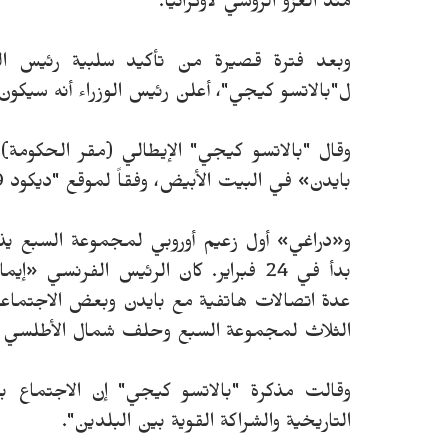
منذ الغزو الروسي لأوكرانيا.
وبعد فترة قصيرة من تأكيد سلبية رئيس الوز
ل"بالاتسو كيجي"، أعلن رئيس الوزراء أنه سيكو
بايدن» في البيت الأبيض، وفقاً لموقع "ديكود 39" الإيطالي.
و«دراغي» أول زعيم أوروبي لمجموعة السبع يذه
بدأ في 24 فبراير. كان الرئيس الفرنسي
عدة اتصالات هاتفية مع بايدن وبعض الاجتماعا
الثلاث لمجموعة السبع وحلف شمال الأطلسي (النا
وقالت مذكرة "بالاتسو كيجي" إن الاجتماع ب
التاريخية والشراكة القوية بين البلدين".