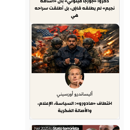
ذكّروا «جورجا ميلوني» بأن «أسامة
نجيم» لم يطلقه قاضٍ، بل أطلقت سراحه
هي
أليساندرو أورسيني
اختطاف «مادورو»: السياسة، الإعلام،
والأصالة الفكرية