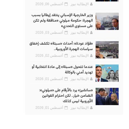
الإيطالية نيوز
أغسطس 06, 2026
وزير الخارجية الإسباني ينتقد إيطاليا بسبب
الهجرة: حكومة ميلوني «منافقة ولم تكن
على مستوى التحدي»
الإيطالية نيوز
أغسطس 03, 2026
«فؤاد عودة»: أحداث «سبتة» تكشف إخفاق
سياسات الهجرة الأوروبية..
الإيطالية نيوز
أغسطس 02, 2026
عندما تتحول «سبتة» إلى مادة انتخابية أو
تهديد أمني بالوكالة
الإيطالية نيوز
أغسطس 01, 2026
«سانشيز» يرد بالأرقام على «ميلوني»:
التضامن خيار.. لكن احترام القوانين
الأوروبية ليس كذلك
الإيطالية نيوز
أغسطس 01, 2026