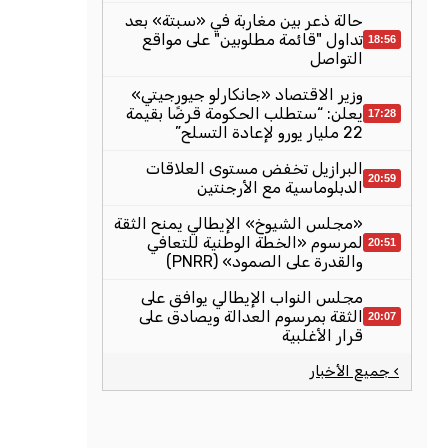
حالة ذعر بين مغاربة في «سبتة» بعد
تداول "قائمة مطلوبين" على مواقع
18:56
التواصل
وزير الاقتصاد «جانكارلو جيورجيتي»
يعلن: “ستطلب الحكومة قرضًا بقيمة
17:28
22 مليار يورو لإعادة التسلح”
البرازيل تخفض مستوى العلاقات
20:59
الدبلوماسية مع الأرجنتين
«مجلس الشيوخ» الإيطالي يمنح الثقة
لمرسوم «الخطة الوطنية للتعافي
20:51
والقدرة على الصمود» (PNRR)
مجلس النواب الإيطالي يوافق على
الثقة بمرسوم العدالة ويصادق على
20:07
قرار الأغلبية
› جميع الأخبار