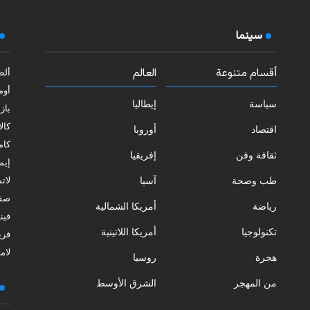
سينما
أقسام متنوعة
العالم
ألط
أوم
سياسة
إيطاليا
بازي
كالا
اقتصاد
أوروبا
كامب
ثقافة وفن
إفريقيا
إيمي
طب وصحة
آسيا
لات
صقل
رياضة
أمريكا الشمالية
فيني
تكنولوجيا
أمريكا اللاتينية
فري
لامب
هجرة
روسيا
من المهجر
الشرق الأوسط