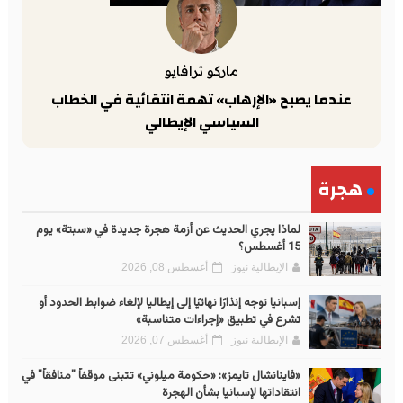
ماركو ترافايو
عندما يصبح «الإرهاب» تهمة انتقائية في الخطاب
السياسي الإيطالي
هجرة
لماذا يجري الحديث عن أزمة هجرة جديدة في «سبتة» يوم
15 أغسطس؟
الإيطالية نيوز
أغسطس 08, 2026
إسبانيا توجه إنذارًا نهائيًا إلى إيطاليا لإلغاء ضوابط الحدود أو
تشرع في تطبيق «إجراءات متناسبة»
الإيطالية نيوز
أغسطس 07, 2026
«فاينانشال تايمز»: «حكومة ميلوني» تتبنى موقفاً "منافقاً" في
انتقاداتها لإسبانيا بشأن الهجرة