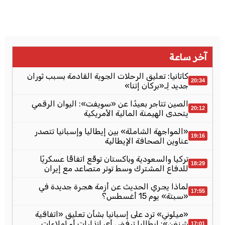
آخر ساعة
كاتانيا: تعليق الرحلات الجوية القادمة بسبب ثوران
20:34
جديد لِـ«بركان إتنا»
الصين تتاجر بعيدًا عن «سويفت»: اليوان الرقمي
20:12
يتحدى الهيمنة المالية الأمريكية
«المواجهة الشاملة» بين إيطاليا وإسبانيا تتصدر
19:16
عناوين الصحافة الإيطالية
تركيا والسعودية وباكستان توقّع اتفاقًا عسكريًا
18:29
للدفاع المشترك وسط توتر متصاعد مع إيران
لماذا يجري الحديث عن أزمة هجرة جديدة في
17:55
«سبتة» يوم 15 أغسطس؟
«ميلوني» ترد على إسبانيا بشأن تعليق «اتفاقية
شنغن»: إيطاليا ترفض أي إنذارات أو إملاءات
17:01