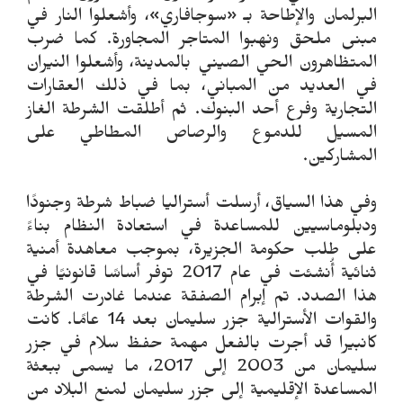
البرلمان والإطاحة بـ «سوجافاري»، وأشعلوا النار في
مبنى ملحق ونهبوا المتاجر المجاورة. كما ضرب
المتظاهرون الحي الصيني بالمدينة، وأشعلوا النيران
في العديد من المباني، بما في ذلك العقارات
التجارية وفرع أحد البنوك. ثم أطلقت الشرطة الغاز
المسيل للدموع والرصاص المطاطي على
المشاركين.
وفي هذا السياق، أرسلت أستراليا ضباط شرطة وجنودًا
ودبلوماسيين للمساعدة في استعادة النظام بناءً
على طلب حكومة الجزيرة، بموجب معاهدة أمنية
ثنائية أُنشئت في عام 2017 توفر أساسًا قانونيًا في
هذا الصدد. تم إبرام الصفقة عندما غادرت الشرطة
والقوات الأسترالية جزر سليمان بعد 14 عامًا. كانت
كانبيرا قد أجرت بالفعل مهمة حفظ سلام في جزر
سليمان من 2003 إلى 2017، ما يسمى ببعثة
المساعدة الإقليمية إلى جزر سليمان لمنع البلاد من