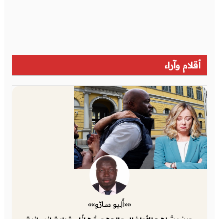
أقلام وآراء
««أَلِيو سارّو»»