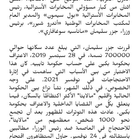
الدول الغربية. منذ التوقيع على الاتفاقية، التقى
اثنان من كبار مسؤولي المخابرات الأسترالية، رئيس
المخابرات الأسترالية «بول سيمون» والمدير العام
لمكتب المخابرات الوطنية «أندرو شيرر»، برئيس
وزراء جزر سليمان «ماناسيه سوغافاري».
قررت جزر سليمان، التي يبلغ عدد سكانها حوالي
700000 نسمة، في 28 سبتمبر 2019، الاعتراف
بحكومة بكين على حساب حكومة تايبيه. كان هذا
الاختيار من بين الأسباب التي ساهمت في إثارة
الاحتجاجات في نوفمبر 2021. على وجه
الخصوص، في ذلك الشهر، نشأ نزاع بين الحكومة
الحالية وإقليم "مالايتا" الأكثر اكتظاظًا بالسكان، فيما
يتعلق بكل من القضايا الداخلية والاعتراف بحكومة
بكين. عادت هذه التوترات للظهور بعد أن تجمع
نحو 1000 شخص، معظمهم من "مالايتا"،
للاحتجاج في العاصمة ضد رئيس الوزراء مطالبين
باستقالته في 24 نوفمبر. حاول المتظاهرون اقتحام