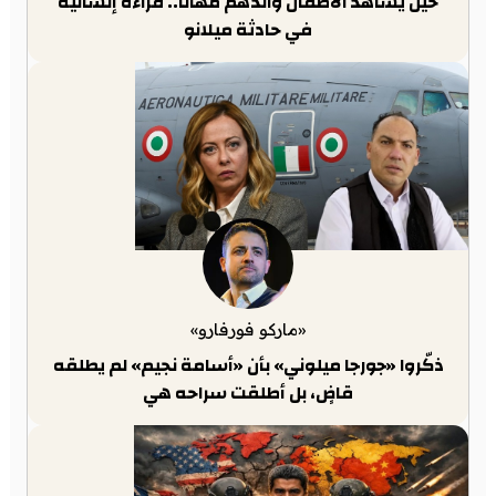
حين يشاهد الأطفال والدهم مُهانًا.. قراءة إنسانية
في حادثة ميلانو
«ماركو فورفارو»
ذكّروا «جورجا ميلوني» بأن «أسامة نجيم» لم يطلقه
قاضٍ، بل أطلقت سراحه هي