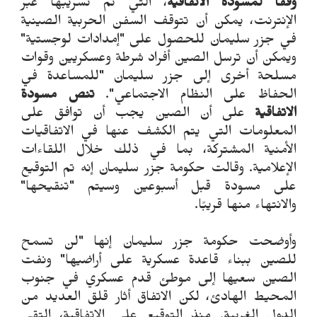
وفقًا لمسودة الاتفاقية
، التي تم تسريبها عبر
الإنترنت، يمكن أن تتوقف السفن الحربية الصينية
في جزر سليمان للحصول على "إمدادات لوجستية"
ويمكن أن ترسل الصين أفراد شرطة وعسكريين وقوات
مسلحة أخرى إلى جزر سليمان "للمساعدة في
الحفاظ على النظام الاجتماعي".
تنص مسودة
الاتفاقية
على أن الصين يجب أن توافق على
المعلومات التي يتم الكشف عنها في الاتفاقيات
الأمنية المشتركة، بما في ذلك خلال اللقاءات
الإعلامية. وقالت حكومة جزر سليمان إنه تم التوقيع
على مسودة قبل أسبوعين وسيتم "تنقيحها"
والانتهاء منها قريبًا.
وأوضحت حكومة جزر سليمان إنها "لن تسمح
للصين ببناء قاعدة عسكرية على أراضيها" ونفت
الصين سعيها إلى موطئ قدم عسكري في جنوب
المحيط الهادئ، لكن الاتفاق أثار قلق العديد من