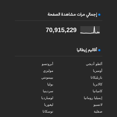
إجمالي مرات مشاهدة الصفحة
70,915,229
أقاليم إيطاليا
ألطو أديجي
أبروتسو
أومبريا
موليزي
بازيليكاتا
بييمونتي
كالابريا
بوليا
كامبانيا
سردينيا
إيميليا رومانيا
لومبارديا
لاتسيو
ليغوريا
صقلية
توسكانا