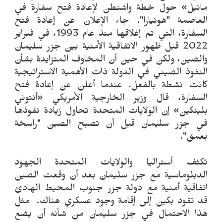
مانيل» حول خطة واشنطن لإعادة فتح سفارة في
العاصمة "هونيارا". جاء الإعلان عن إعادة فتح
السفارة، التي تم إغلاقها منذ عام 1993، في فبراير
2022 قبل ظهور الاتفاقية الأمنية بين جزر سليمان
والصين، ولكن في حين أن المخاوف المتزايدة بشأن
النفوذ الصيني في الدولة ذات الأهمية الاستراتيجية
كانت نشطة بالفعل. عندما أعلن عن إعادة فتح
السفارة، قال وزير الخارجية الأمريكي «أنتوني
بلينكين» إن الولايات المتحدة تحاول زيادة نفوذها
في جزر سليمان قبل أن تصبح الصين "راسخة
بعمق".
تكثف أستراليا والولايات المتحدة الجهود
الدبلوماسية مع جزر سليمان بعد أن وقعت الصين
اتفاقية أمنية مع دولة جزر جنوب المحيط الهادئ
قد تقود بكين إلى إقامة وجود عسكري هناك. مثل
هذا الاحتمال في جزر سليمان من شأنه أن يضع