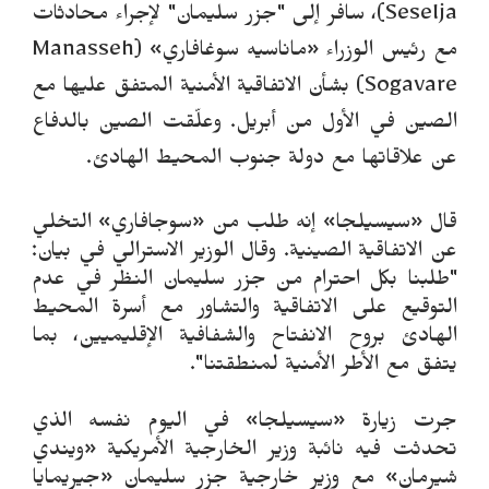
Seselja)، سافر إلى "جزر سليمان" لإجراء محادثات
مع رئيس الوزراء «ماناسيه سوغافاري» (Manasseh
Sogavare) بشأن الاتفاقية الأمنية المتفق عليها مع
الصين في الأول من أبريل. وعل
قت الصين بالدفاع
عن علاقاتها مع دولة جنوب المحيط الهادئ.
قال «سيسيلجا» إنه طلب من «سوجافاري» التخلي
عن الاتفاقية الصينية. وقال الوزير الاسترالي في بيان:
"طلبنا بكل احترام من جزر سليمان النظر في عدم
التوقيع على الاتفاقية والتشاور مع أسرة المحيط
الهادئ بروح الانفتاح والشفافية الإقليميين، بما
يتفق مع الأطر الأمنية لمنطقتنا".
جرت زيارة «سيسيلجا» في اليوم نفسه الذي
تحدثت فيه نائبة وزير الخارجية الأمريكية «ويندي
شيرمان» مع وزير خارجية جزر سليمان «جيريمايا