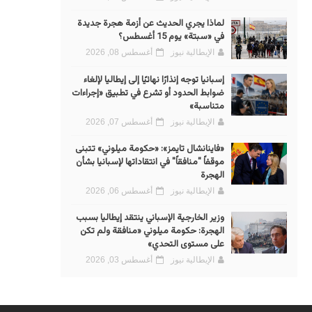
لماذا يجري الحديث عن أزمة هجرة جديدة
في «سبتة» يوم 15 أغسطس؟
الإيطالية نيوز
أغسطس 08, 2026
إسبانيا توجه إنذارًا نهائيًا إلى إيطاليا لإلغاء
ضوابط الحدود أو تشرع في تطبيق «إجراءات
متناسبة»
الإيطالية نيوز
أغسطس 07, 2026
«فاينانشال تايمز»: «حكومة ميلوني» تتبنى
موقفاً "منافقاً" في انتقاداتها لإسبانيا بشأن
الهجرة
الإيطالية نيوز
أغسطس 06, 2026
وزير الخارجية الإسباني ينتقد إيطاليا بسبب
الهجرة: حكومة ميلوني «منافقة ولم تكن
على مستوى التحدي»
الإيطالية نيوز
أغسطس 03, 2026