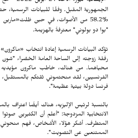
الإيطالية 
الجمهورية المقبل. وفقًا للبيانات الرسمية، ح
%58.2 من الأصوات، في حين ظلت
«
مارين ل
"بوا دو بولوني" معترف
ة
بالهزيمة.
تؤكد البيانات الرسمية إعادة انتخاب
«
ماكرون
»
رفقة زوجته إلى الساحة العامة الخضراء "شون
محياهما. من هناك، خاطب ماكرون مؤيديه وأ
الفرنسيين، لقد منحتموني ثقتكم بالمستقبل، من
فرنسا دولة بيئية عظيمة".
بالنسبة لرئيس الإليزيه، هناك أيضًا اعتراف با
الانتخابية المزدوجة: "أعلم أن الكثيرين صوتو
المتطرف.
أشكر هؤلاء الأشخاص، فهم منحوني ال
الممتنعين عن التصويت".