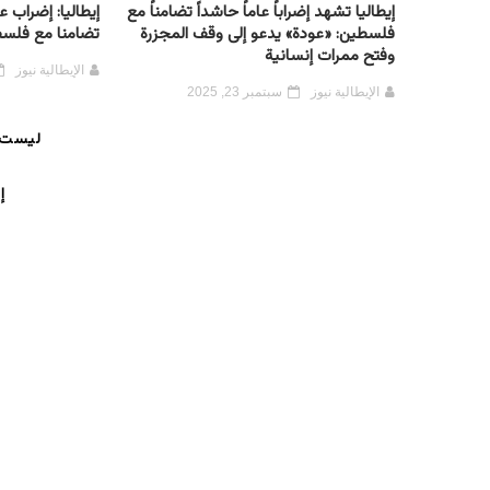
إيطاليا تشهد إضراباً عاماً حاشداً تضامناً مع
إيطاليا: إضراب
فلسطين: «عودة» يدعو إلى وقف المجزرة
تضامنا مع فلس
وفتح ممرات إنسانية
الإيطالية نيوز
الإيطالية نيوز
سبتمبر 23, 2025
ليست 
إ