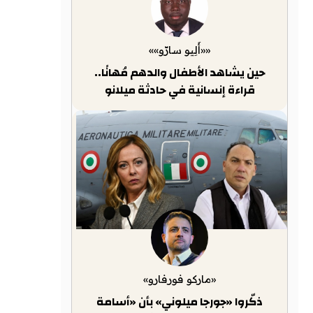
««أَلِيو سارّو»»
حين يشاهد الأطفال والدهم مُهانًا..
قراءة إنسانية في حادثة ميلانو
«ماركو فورفارو»
ذكّروا «جورجا ميلوني» بأن «أسامة