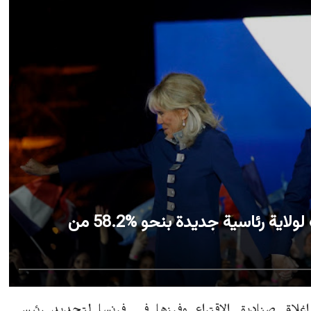
فرنسا: رسميا.. إعادة انتخاب «ماكرون» لولاية رئاسية جديدة بنحو %58.2 من