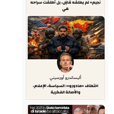
نجيم» لم يطلقه قاضٍ، بل أطلقت سراحه
هي
أليساندرو أورسيني
اختطاف «مادورو»: السياسة، الإعلام،
والأصالة الفكرية