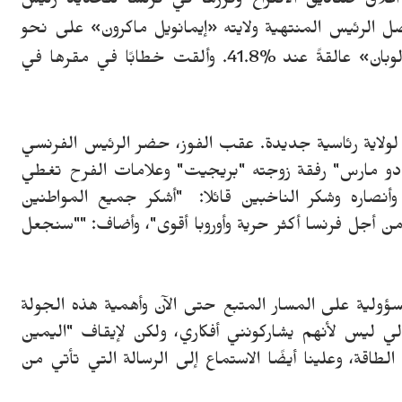
نيوز، الأحد 24 أبريل 2022 - مع اغلاق صناديق الاقتراع وفرزها في فرنسا لتحديد رئيس
صل الرئيس المنتهية ولايته
«
إيمانويل ماكرون» على
ن
حو
وبان
»
عالقة
عند %41.8.
وألق
ت
خطابًا في مقره
ا
في
لولاية رئاسية جديدة.
عقب الفوز، حضر الرئيس الفرنسي
 دو مارس" رفقة زوجته "بريجيت" وعلامات الفرح تغطي
نصاره وشكر الناخبين قائلا: "أشكر جميع المواطنين
 أجل فرنسا أكثر حرية وأوروبا أقوى"، وأضاف: ""سنجعل
لمسؤولية على المسار المتبع حتى الآن وأهمية هذه الجولة
ا لي ليس لأنهم يشاركونني أفكاري، ولكن لإيقاف "اليمين
طاقة، وعلينا أيضًا الاستماع إلى الرسالة التي تأتي من