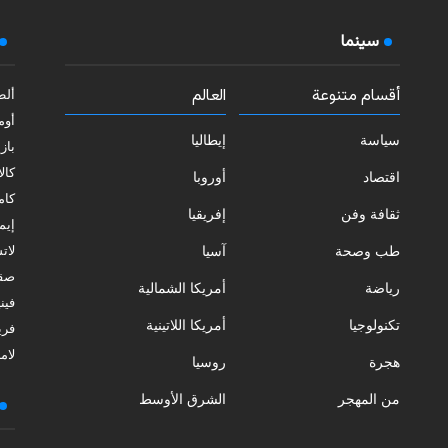
سينما
أقسام متنوعة
العالم
ألط
أوم
سياسة
إيطاليا
بازي
كالا
اقتصاد
أوروبا
كامب
ثقافة وفن
إفريقيا
إيمي
طب وصحة
آسيا
لات
صقل
رياضة
أمريكا الشمالية
فيني
تكنولوجيا
أمريكا اللاتينية
فري
لامب
هجرة
روسيا
من المهجر
الشرق الأوسط