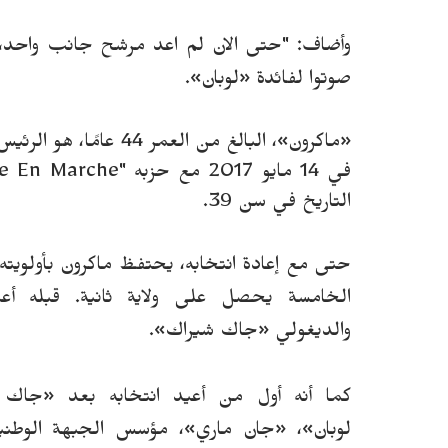
و
أ
ضاف: "حتى الان لم اعد مرشح جانب واحد
،
صوتوا
لفائدة
«
لوبان
»
.
«ماكرون»
، البالغ من العمر 44
التاريخ في سن 39.
حتى مع إعادة انتخابه، يحتفظ ماكرون بأولويته
الخامسة يحصل على ولاية ثانية. قبله أع
والديغول
ي
«
جاك شيراك
».
كما أنه أول من أعيد انتخابه بعد
«
جاك 
لوبان
»
،
«
جان ماري
»
، مؤسس الجبهة الوطنية