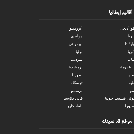
أقاليم إيطاليا
و أديجي
أبروتسو
بريا
موليزي
ليكاتا
بييمونتي
بريا
بوليا
انيا
سردينيا
ليا رومانيا
لومبارديا
سيو
ليغوريا
ية
توسكانا
تو
ترينتينو
ولي فينيسيا جوليا
ڤالي داوُستا
يدوزا
الفاتيكان
مواقع قد تفيدك