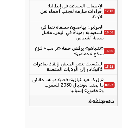
الإخصاب المساعد في إيطاليا:
إجراءات صارمة لتجنب أخطاء نقل
17:43
الأجنة
الحوثيون يهاجمون مصفاة نفط في
السعودية وميناءً في اليمن: مقتل
16:06
سبعة أشخاص
«نتنياهو» يرفض خطة «ترامب» لنزع
15:36
سلاح «حماس»
المكسيك تنشر الجيش لإنقاذ صادرات
15:11
الأفوكادو إلى الولايات المتحدة
«إل كونفيدنثيال»: قضية دولة.. حقائق
ما يعنيه مونديال 2030 للمغرب
09:07
و«خضوع» إسبانيا
› جميع الأخبار