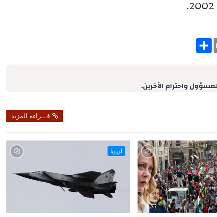
S
h
a
r
e
لمسؤول واحترام الآخرين.
قـــراءة المزيد
أوروبا