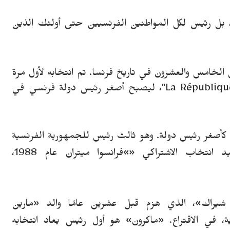
بل رئيس لكل المواطنين الفرنسيين حتى
أ
ولئك الذين
 عامًا، هو الرئيس الخامس والعشرون في تاريخ فرنسا. تم انتخابه لأول مرة
في 14 مايو 2017 مع حزبه "La République En Marche"، ليصبح أصغر رئيس دولة فرنسي في
 كأصغر رئيس دولة. وهو ثالث رئيس للجمهورية الفرنسية
يد انتخاب الاشتراكي
«»
فرانسوا ميتران
عام 1988،
شيراك
»
، الذي هزم قبل عشرين عامًا والد
«
مارين
، في الاقتراع. «ماكرون» هو أول رئيس يعاد انتخابه