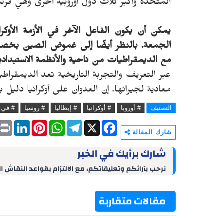
المتحدة وأكبر ثلاث دول أوروبية أخرى وهي فرنسا
يمكن أن يكون الفاعل الآخر في الأزمة الأوكر
الجمعة. بالنظر أيضًا إلى غموض الصين بخصو
مع الديمقراطيات من ناحية والأنظمة الاستبداد
عبر التعريف والتجربة التاريخية تعد الديمقرا
معادية لجيرانها. إن العدوان على أوكرانيا دليل
التصنيف
# أوروبا
# أوكرانيا
# إيطاليا
# روسيا
# في 
P
L
P
W
T
X
F
r
i
i
h
e
a
شارك المقالة
i
n
n
a
l
c
n
k
t
t
e
e
شارك برأيك في الخبر
t
e
e
s
g
b
d
r
A
r
o
نرحب بآرائكم وتعليقاتكم، مع الالتزام بقواعد النقاش ا
I
e
p
a
o
n
s
p
m
k
t
مقالات متقاربة