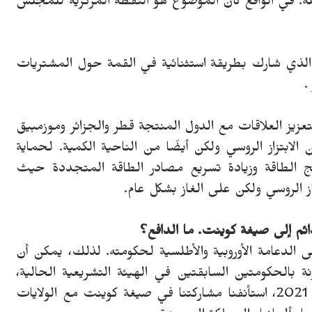
مله. في الواقع كان الموضوع هو النقطة المركزية للمجلس
 الذي شارك بطريقة استثنائية في القمة حول المشتريات
.
 لتعزيز العلاقات مع الدول المنتجة قطر والجزائر وموزمبيق
 الابتزاز الروسي ولكن أيضًا من الناحية الكمية. لحماية
مزيج الطاقة وزيادة تسريع مصادر الطاقة المتجددة حيث
ز الروسي ولكن على الغاز بشكل عام.
دائم إلى صيغة كوينت. ما الدافع؟
 الدعامة الأوروبية والأطلسية لحكومته. لذلك، يمكن أن
بالحكومتين السابقتين في الهيئة التشريعية الحالية،
خاصة حكومة جوزيبي كونتي الأولى. في أبريل 2021، استأنفنا مشاركتنا في صيغة كوينت مع الولايات