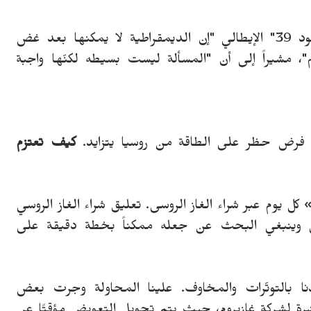
وقال «ديلا فيدُفا» في مقابلة مع موقع "ديكود 39" الإيطالي "إن الديمقراطية لا يمكنها بعد غض
شيراً إلى أن "المسألة ليست بسيطه لكنّها واجبة
 فرض حظر على الطاقة من روسيا يتزايد.
كيف
تعتزم
 كل يوم عبر شراء الغاز الروسى. تعليق شراء الغاز الروسي
 وينبغي البحث عن جعله ممكناً بخطة دقيقة على
دنا بالتوتّرات والمخاوف. علينا المحاولة وجرت بعض