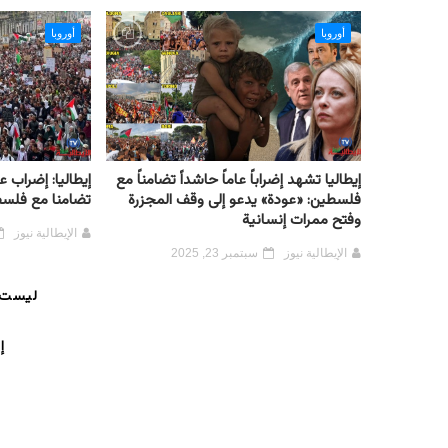
أوروبا
أوروبا
إيطاليا تشهد إضراباً عاماً حاشداً تضامناً مع
إيطاليا: إضراب
فلسطين: «عودة» يدعو إلى وقف المجزرة
تضامنا مع فلس
وفتح ممرات إنسانية
الإيطالية نيوز
الإيطالية نيوز
سبتمبر 23, 2025
ليست 
إ