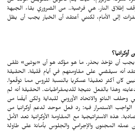
شرة لشركة غازبروم، حيث يتم تحويل التعويض مؤقتًا عن
ف إطلاق النار. هي فرضية.. من الضروري بقاء الجبهة
قفزات إلى الأمام، لكنني أعتقد أن الخيار يجب أن يظل
أوكرانيا؟
يجب أن تؤخذ بحذر. ما هو مؤكد هو أن «بوتين» تلقى
عتقد أنه سيقضي على مقاومتهم في أيام قليلة. الحقيقة
يين كان أكثر تعقيدًا عسكريا بالنسبة للروس مما توقّعوا.
عايته وهذا بالفعل نتيجة للديمقراطيات. الحقيقة أنه لم
 وحلف الناتو والاتحاد الأوروبي للبداية ولكن أيضًا من
الواجب الاستمرار فيه: رد فعل موحد لدعم أوكرانيا من
دية. هذه الاستراتيجية مع المقاومة الأوكرانية تعد الأمل
ن عمله المجنون والإجرامي والجلوس بأمانة على طاولة