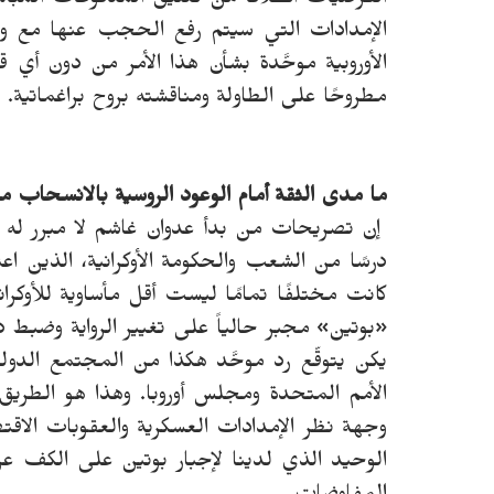
الفرضيات انطلاقاً من تعليق المدفوعات المبا
الإمدادات التي سيتم رفع الحجب عنها مع وق
الأوروبية موحَّدة بشأن هذا الأمر من دون أي 
مطروحًا على الطاولة ومناقشته بروح براغماتية.
ما مدى الثقة أمام الوعود الروسية بالانسحاب من 
إن تصريحات من بدأ عدوان غاشم لا مبرر له 
درسًا من الشعب والحكومة الأوكرانية، الذين ا
كانت مختلفًا تمامًا ليست أقل مأساوية للأوكران
«بوتين» مجبر حالياً على تغيير الرواية وضبط د
يكن يتوقّع رد موحَّد هكذا من المجتمع الدولي
الأمم المتحدة ومجلس أوروبا. وهذا هو الطريق 
وجهة نظر الإمدادات العسكرية والعقوبات الاقتصا
الوحيد الذي لدينا لإجبار بوتين على الكف ع