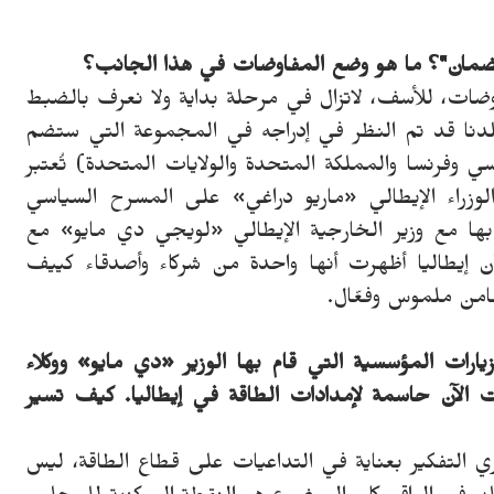
الضمان"؟ ما هو وضع المفاوضات في هذا الجانب؟
ضات، للأسف، لاتزال في مرحلة بداية ولا نعرف بالضبط
دنا قد تم النظر في إدراجه في المجموعة التي ستضم
وسي وفرنسا والمملكة المتحدة والولايات المتحدة) تُعتبر
وزراء الإيطالي «ماريو دراغي» على المسرح السياسي
ها مع وزير الخارجية الإيطالي «لويجي دي مايو» مع
 أن إيطاليا أظهرت أنها واحدة من شركاء وأصدقاء كييف
ضامن ملموس وفعّال.
يارات المؤسسية التي قام بها الوزير «دي مايو» ووكلاء
 الآن حاسمة لإمدادات الطاقة في إيطاليا. كيف تسير
ري التفكير بعناية في التداعيات على قطاع الطاقة، ليس