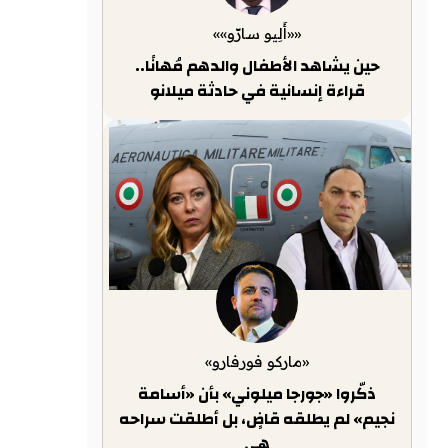
««أَلِيو سارّو»»
حين يشاهد الأطفال والدهم مُهانًا..
قراءة إنسانية في حادثة ميلانو
«ماركو فورفارو»
ذكّروا «جورجا ميلوني» بأن «أسامة
نجيم» لم يطلقه قاضٍ، بل أطلقت سراحه
هي