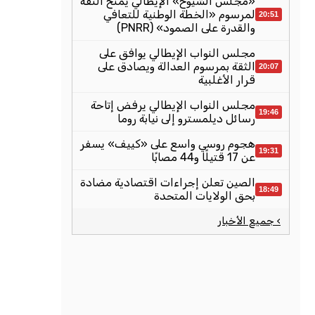
«مجلس الشيوخ» الإيطالي يمنح الثقة
لمرسوم «الخطة الوطنية للتعافي
20:51
والقدرة على الصمود» (PNRR)
مجلس النواب الإيطالي يوافق على
الثقة بمرسوم العدالة ويصادق على
20:07
قرار الأغلبية
مجلس النواب الإيطالي يرفض إتاحة
19:46
رسائل ديلمسترو إلى نيابة روما
هجوم روسي واسع على «كييف» يسفر
19:31
عن 17 قتيلًا و44 مصابًا
الصين تعلن إجراءات اقتصادية مضادة
18:49
بحق الولايات المتحدة
› جميع الأخبار