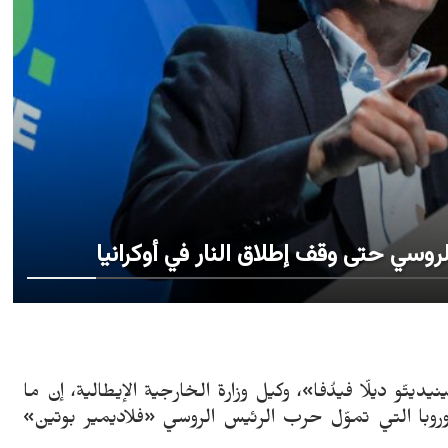
لروسي حتى وقف إطلاق النار في أوكرانيا
الثلاثاء 5 أبريل 2022 - قال «بينيديتّو ديلّا فيدُفا»، وكيل وزارة الخارجية الإيطالية، إن ما
وروبا التي تموّل حرب الرئيس الروسي «فلاديمير بوتين»