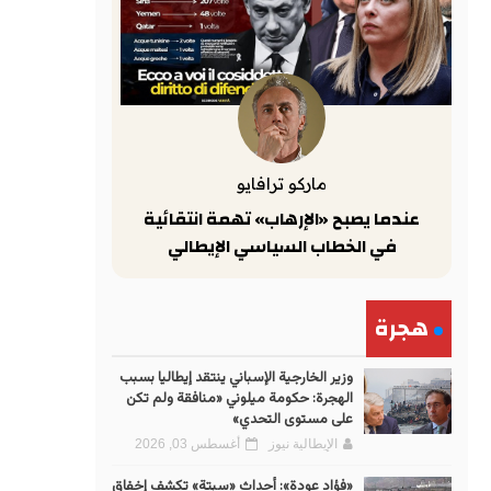
ماركو ترافايو
عندما يصبح «الإرهاب» تهمة انتقائية
في الخطاب السياسي الإيطالي
هجرة
وزير الخارجية الإسباني ينتقد إيطاليا بسبب
الهجرة: حكومة ميلوني «منافقة ولم تكن
على مستوى التحدي»
الإيطالية نيوز
أغسطس 03, 2026
«فؤاد عودة»: أحداث «سبتة» تكشف إخفاق