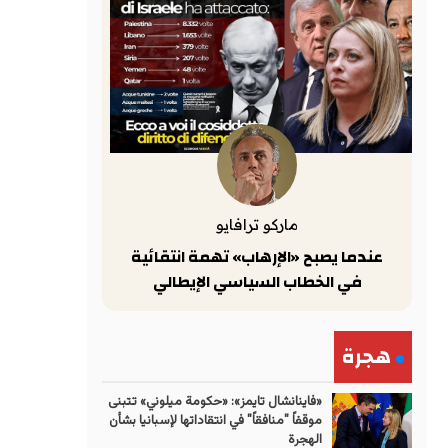
ماركو ترافايو
عندما يصبح «الإرهاب» تهمة انتقائية
في الخطاب السياسي الإيطالي
هجرة
«فاينانشال تايمز»: «حكومة ميلوني» تتبنى
موقفاً "منافقاً" في انتقاداتها لإسبانيا بشأن
الهجرة