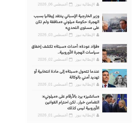
الإيطالية نيوز
أغسطس 06, 2026
وزير الخارجية الإسباني ينتقد إيطاليا بسبب
الهجرة: حكومة ميلوني «منافقة ولم تكن
على مستوى التحدي»
الإيطالية نيوز
أغسطس 03, 2026
«فؤاد عودة»: أحداث «سبتة» تكشف إخفاق
سياسات الهجرة الأوروبية..
الإيطالية نيوز
أغسطس 02, 2026
عندما تتحول «سبتة» إلى مادة انتخابية أو
تهديد أمني بالوكالة
الإيطالية نيوز
أغسطس 01, 2026
«سانشيز» يرد بالأرقام على «ميلوني»:
التضامن خيار.. لكن احترام القوانين
الأوروبية ليس كذلك
الإيطالية نيوز
أغسطس 01, 2026