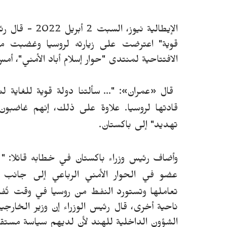
الإيطالية نيوز
قوية" اعترضت على زيارته لروسيا وغضبت م
الافتتاحية لمنتدى "حوار إسلام أباد الأمني"، أمس الجم
قال
«
عمران
»:
"... سألتنا دولة قوية للغاية
قادتها لروسيا. علاوة على ذلك، إنهم غاضبون
تهديد" إلى باكستان.
وأضاف رئيس وزراء باكستان في خطابه قائلا: "
عضو في الحوار الأمني الرباعي إلى جانب ال
تعاملها و
ت
ست
و
رد النفط من روسيا في وقت تُف
ناحية أخرى، قال رئيس الوزراء إن وزير الخارج
الشؤون الداخلية للهند لأن لديهم سياسة مستقل