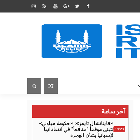
آخر ساعة
«فاينانشال تايمز»: «حكومة ميلوني»
تتبنى موقفاً "منافقاً" في انتقاداتها
19:23
لإسبانيا بشأن الهجرة