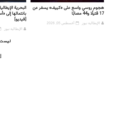
هجوم روسي واسع على «كييف» يسفر عن
البحرية الإيطال
17 قتيلًا و44 مصابًا
بانتمائها إلى «
[فيديو]
الإيطالية نيوز
أغسطس 05, 2026
الإيطالية نيوز
ليست 
إ