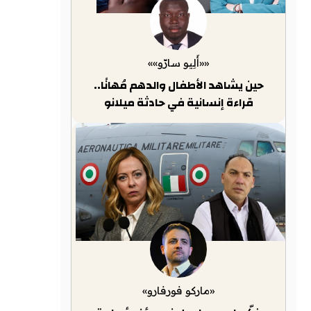
««أَلِيو سارّو»»
حين يشاهد الأطفال والدهم مُهانًا..
قراءة إنسانية في حادثة ميلانو
«ماركو فورفارو»