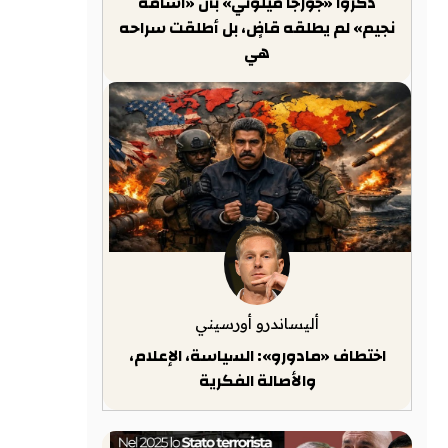
ذكّروا «جورجا ميلوني» بأن «أسامة
نجيم» لم يطلقه قاضٍ، بل أطلقت سراحه
هي
أليساندرو أورسيني
اختطاف «مادورو»: السياسة، الإعلام،
والأصالة الفكرية