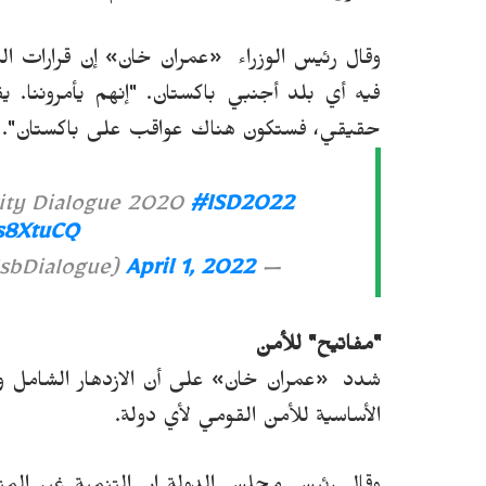
وقال رئيس الوزراء
«
عمران
خان
»
إن قرارات ا
فيه أي بلد أجنبي باكستان. "إنهم يأمروننا. ي
حقيقي، فستكون هناك عواقب على باكستان".
rity Dialogue 2020
#ISD2022
ds8XtuCQ
April 1, 2022
— Islamabad Security Dialogue (@IsbDialogue)
"مفاتيح" للأمن
شدد
«
عمران خان
»
على أن الازدهار الشامل و
الأساسية للأمن القومي لأي دولة.