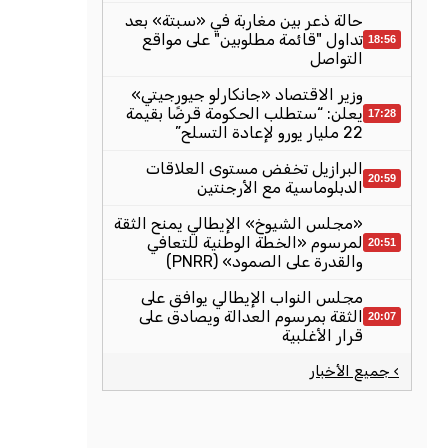
حالة ذعر بين مغاربة في «سبتة» بعد
تداول "قائمة مطلوبين" على مواقع
18:56
التواصل
وزير الاقتصاد «جانكارلو جيورجيتي»
يعلن: “ستطلب الحكومة قرضًا بقيمة
17:28
22 مليار يورو لإعادة التسلح”
البرازيل تخفض مستوى العلاقات
20:59
الدبلوماسية مع الأرجنتين
«مجلس الشيوخ» الإيطالي يمنح الثقة
لمرسوم «الخطة الوطنية للتعافي
20:51
والقدرة على الصمود» (PNRR)
مجلس النواب الإيطالي يوافق على
الثقة بمرسوم العدالة ويصادق على
20:07
قرار الأغلبية
› جميع الأخبار