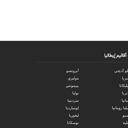
أقاليم إيطاليا
و أديجي
أبروتسو
بريا
موليزي
ليكاتا
بييمونتي
بريا
بوليا
انيا
سردينيا
ليا رومانيا
لومبارديا
سيو
ليغوريا
ية
توسكانا