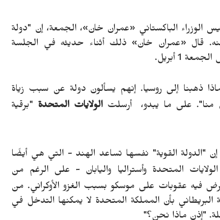
، السبت 2 أبريل 2022 - قال رئيس الوزراء الباكستاني «عمران خان»، الجمعة، إن "دولة
نه. قال «عمران خان» ذلك أثناء حديثه في الجلسة
عة 1 أبريل.
 لماذا ذهبنا إلى روسيا. إنهم يسألون دولة عن سبب زياة
 منا".
على ما يبدو،
أرسلت
الولايات المتحدة
"برقية
إن
"الدولة القوية" نفسها تساعد الهند - التي هي أيضًا
ولايات المتحدة وأستراليا واليابان - على الرغم من
رض فيه عقوبات على موسكو بسبب الغزو الأوكراني.
من
ية البريطاني بأن المملكة المتحدة لا يمكنها التدخل في
ة. "إذن ماذا نحن؟"