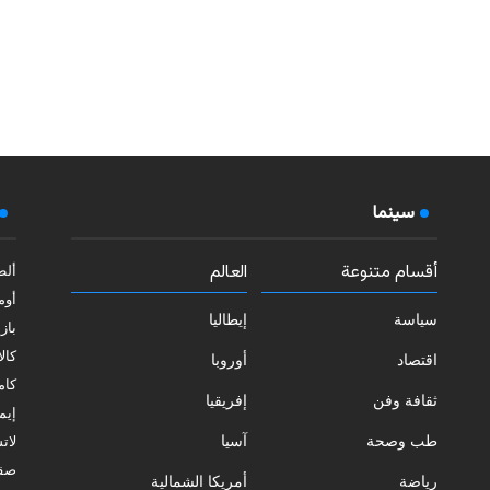
سينما
أقسام متنوعة
العالم
ألط
أوم
سياسة
إيطاليا
بازي
كالا
اقتصاد
أوروبا
كامب
ثقافة وفن
إفريقيا
إيمي
طب وصحة
آسيا
لات
صقل
رياضة
أمريكا الشمالية