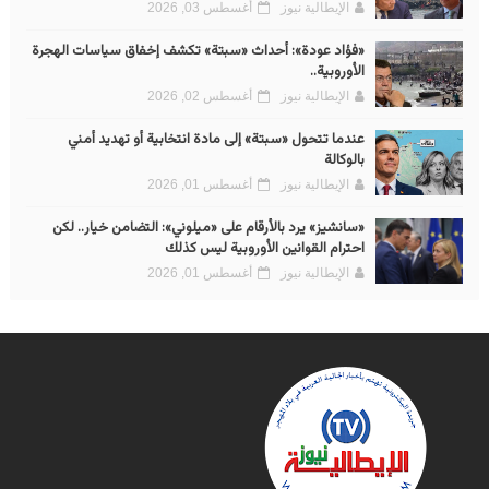
الإيطالية نيوز
أغسطس 03, 2026
«فؤاد عودة»: أحداث «سبتة» تكشف إخفاق سياسات الهجرة
الأوروبية..
الإيطالية نيوز
أغسطس 02, 2026
عندما تتحول «سبتة» إلى مادة انتخابية أو تهديد أمني
بالوكالة
الإيطالية نيوز
أغسطس 01, 2026
«سانشيز» يرد بالأرقام على «ميلوني»: التضامن خيار.. لكن
احترام القوانين الأوروبية ليس كذلك
الإيطالية نيوز
أغسطس 01, 2026