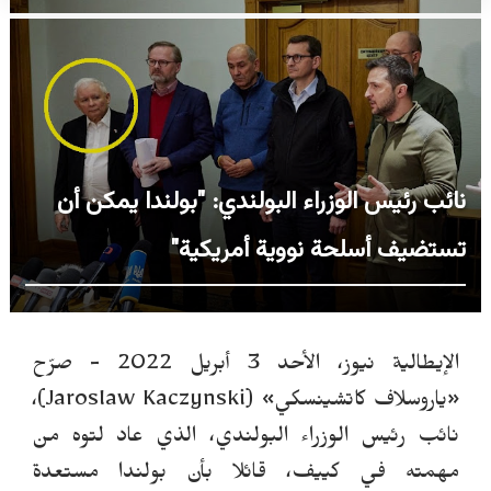
نائب رئيس الوزراء البولندي: "بولندا يمكن أن
تستضيف أسلحة نووية أمريكية"
الإيطالية نيوز، الأحد 3 أبريل 2022 - صرّح
«ياروسلاف كاتشينسكي» (
Jaroslaw Kaczynski
)،
نائب رئيس الوزراء البولندي، الذي عاد لتوه من
مهمته في كييف، قائلا بأن بولندا مستعدة