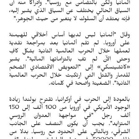
ألمانيا ولكن بالتضامن مع روسيا". وإدراكًا منه أن
السياق الحالي يختلف عن السياق الذي يشير إليه،
فإنه يعتقد أن السلوك لا يتغير من حيث الجوهر."
وقال "ألمانيا ليس لديها أساس أخلاقي للهيمنة
على أوروبا. لم تقم ألمانيا بعد بمراجعة نقدية
لعملها خلال الحرب العالمية الثانية بشكل كافٍ
وحتى الآن لم تفِ بالتزاماتها المالية". يشير
«كاتشينسكي» إلى "التعويض الاقتصادي الضخم
للدمار والقتل التي ارتكبت خلال الحرب العالمية
الثانية". الضغينة واضحة في كلماته.
بالعودة إلى الحرب في أوكرانيا، تقترح بولندا زيادة
الوجود الأمريكي في أوروبا من 100 ألف إلى 150
ألف رجل "في مواجهة العدوان الروسي
المتزايد". يجب أن يكون النصف على الجانب
الشرقي، وبالتالي على الحدود مع روسيا. بدلا من