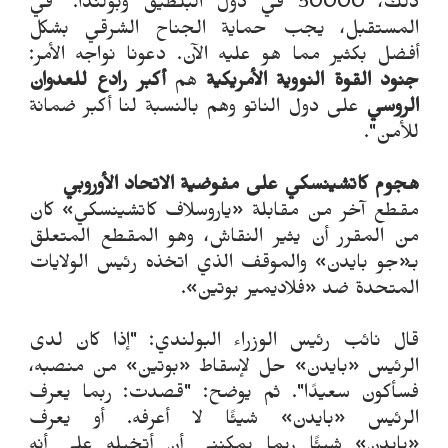
ذلك، 50000 في دول البلطيق وبولندا. "في
المستقبل، يجب حماية الجناح الشرقي بشكل
أفضل بكثير مما هو عليه الآن. دعونا نواجه الأمر:
جنود القوة النووية الأمريكية
هم
أكبر رادع للعدوان
الروسي
على دول الناتو وهم بالنسبة لنا أكبر ضمانة
للأمن".
هجوم كاتشينسكي على مفوضية الاتحاد الأوروبي
مقطع آخر من مقابلة «ياروسلاف كاتشينسكي» كان
من المقرر أن يثير النقاش، وهو المقطع المتعلق
بـ«جو بايدن» والموقف الذي اتخذه رئيس الولايات
المتحدة ضد «فلاديمير بوتين».
قال نائب رئيس الوزراء البولندي: "إذا كان لدى
الرئيس «بايدن» حل لإسقاط «بوتين» من منصبه،
فسأكون سعيدًا". ثم يوضح: "قصدت: ربما يعرف
الرئيس «بايدن» شيئًا لا أعرفه. أو يعرف
«بايدن» شيئًا ربما يمكنني أن أتخيله على أنه