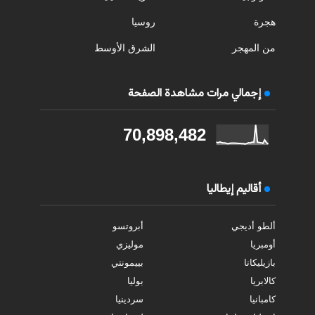
هجرة
روسيا
من المهجر
الشرق الأوسط
إجمالي مرات مشاهدة الصفحة
70,898,482
أقاليم إيطاليا
ألطو أديجي
أبروتسو
أومبريا
موليزي
بازيليكاتا
بييمونتي
كالابريا
بوليا
كامبانيا
سردينيا