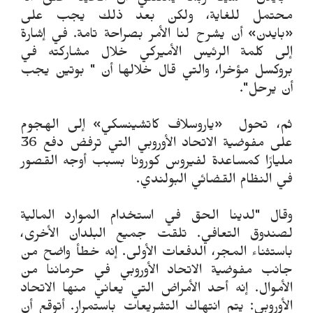
محتمل للغاية، ولكن بعد ذلك يجب على
«بايدن» أن يشرح لنا الأمر بصراحة تامة. في إشارة
إلى كلمة الرئيس الأميركي خلال مشاركته في
بروكسل مؤخرا، والتي قال خلالها أن " بوتين يجب
أن يرحل".
ثم، تحول «ياروسلاف كاتشينسكي» إلى الهجوم
على مفوضية الاتحاد الأوروبي التي ترفض دفع 36
مليارًا كمساعدة لفيروس كورونا بسبب أوجه القصور
في النظام القضائي البولندي.
وقال "لدينا الحق في استخدام الموارد المالية
لصندوق التعافي. تلقت جميع البلدان الأخرى،
باستثناء المجر، الدفعات الأولى. إنه خطأ واضح من
جانب مفوضية الاتحاد الأوروبي في حرماننا من
الأموال. إنه أحد الأمراض التي يعاني منها الاتحاد
الأوروبي: يتم انتهاك التشريعات باستمرار. أتوقع أن