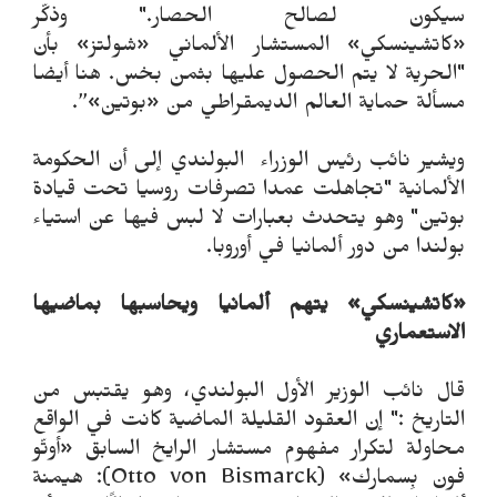
سيكون لصالح الحصار." وذكّر
«كاتشينسكي» المستشار الألماني «شولتز» بأن
"الحرية لا يتم الحصول عليها بثمن بخس. هنا أيضا
مسألة حماية العالم الديمقراطي من «بوتين»”.
ويشير نائب رئيس الوزراء البولندي إلى أن الحكومة
الألمانية "تجاهلت عمدا تصرفات روسيا تحت قيادة
بوتين" وهو يتحدث بعبارات لا لبس فيها عن استياء
بولندا من دور ألمانيا في أوروبا.
«كاتشينسكي» يتهم ألمانيا ويحاسبها بماضيها
الاستعماري
قال نائب الوزير الأول البولندي، وهو يقتبس من
التاريخ :" إن العقود القليلة الماضية كانت في الواقع
محاولة لتكرار مفهوم مستشار الرايخ السابق «أوتّو
فون بِسمارك» (Otto von Bismarck): هيمنة