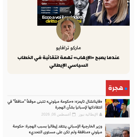
ماركو ترافايو
عندما يصبح «الإرهاب» تهمة انتقائية في الخطاب
السياسي الإيطالي
هجرة
«فاينانشال تايمز»: «حكومة ميلوني» تتبنى موقفاً "منافقاً" في
انتقاداتها لإسبانيا بشأن الهجرة
الإيطالية نيوز
أغسطس 06, 2026
وزير الخارجية الإسباني ينتقد إيطاليا بسبب الهجرة: حكومة
ميلوني «منافقة ولم تكن على مستوى التحدي»