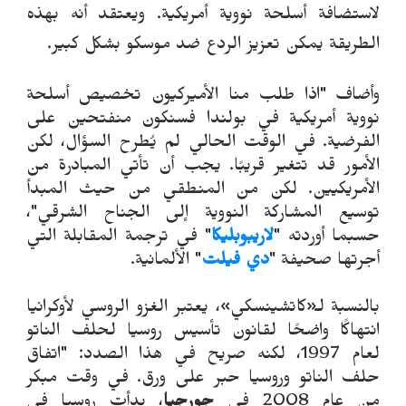
لاستضافة أسلحة نووية أمريكية. ويعتقد أنه بهذه
الطريقة يمكن تعزيز الردع ضد موسكو بشكل كبير.
وأضاف "اذا طلب منا الأميركيون تخصيص أسلحة
نووية أمريكية في بولندا فسنكون منفتحين على
الفرضية. في الوقت الحالي لم يُطرح السؤال، لكن
الأمور قد تتغير قريبًا. يجب أن تأتي المبادرة من
الأمريكيين. لكن من المنطقي من حيث المبدأ
توسيع المشاركة النووية إلى الجناح الشرقي"،
حسبما أوردته "
لاريبوبليكا
" في ترجمة المقابلة التي
أجرتها صحيفة "
دي فيلت
" الألمانية.
بالنسبة لـ«كاتشينسكي»، يعتبر الغزو الروسي لأوكرانيا
انتهاكًا واضحًا لقانون تأسيس روسيا لحلف الناتو
لعام 1997، لكنه صريح في هذا الصدد: "اتفاق
حلف الناتو وروسيا حبر على ورق. في وقت مبكر
من عام 2008 في
جورجيا
، بدأت روسيا في