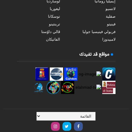
إيميليا رومانيا
لومبارديا
لاتسيو
ليغوريا
صقلية
توسكانا
فينيتو
ترينتينو
فريولي فينيسيا جوليا
ڤالي داوُستا
لامبيدوزا
الفاتيكان
مواقع قد تفيدك