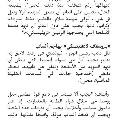
انتهاكها ولم تتوقف منذ ذلك الحين". بطبيعة
الحال، يتعين على الناتو أن يفعل المزيد، "أولا وقبل
كل شيء، فرض مهمة سلام. بالطبع، فقط بموافقة
أوكرانيا. ثانيًا، يجب على دول الناتو أن تزود بشدة
الأسلحة التي يحتاجها الرئيس «زيلينسكي»."
«ياروسلاف كاتشينسكي» يهاجم ألمانيا
قال نائب رئيس الوزراء البولندي في وقت لاحق إنه
يشعر بخيبة أمل من سلوك ألمانيا، التي يمكن أن
تزود المزيد من الأسلحة وتعلن عن تأييدها لحظر
نفطي (افتتاحية جاءت في الساعات القليلة
الماضية، محرر).
وأضاف: "يجب ألا نستمر في دعم قوة عظمى مثل
روسيا من خلال شراء الطاقة بالمليارات. إنه غير
مقبول سياسياً وأخلاقياً. يجب أن تتوقف هذه القصة
ويجب أن تتخذ ألمانيا موقفًا واضحًا بشأنها. ذلك