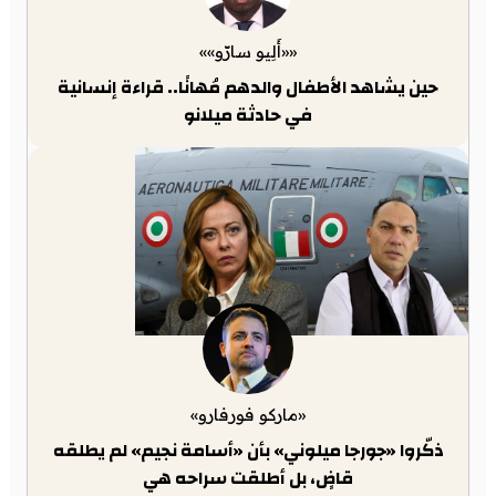
««أَلِيو سارّو»»
حين يشاهد الأطفال والدهم مُهانًا.. قراءة إنسانية
في حادثة ميلانو
«ماركو فورفارو»
ذكّروا «جورجا ميلوني» بأن «أسامة نجيم» لم يطلقه
قاضٍ، بل أطلقت سراحه هي