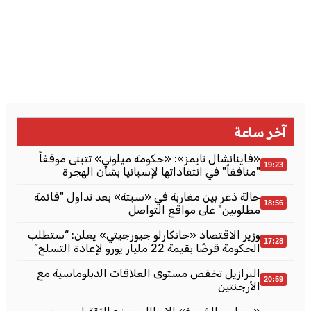
آخر ساعة
«فاينانشال تايمز»: «حكومة ميلوني» تتبنى موقفاً
19:23
"منافقاً" في انتقاداتها لإسبانيا بشأن الهجرة
حالة ذعر بين مغاربة في «سبتة» بعد تداول "قائمة
18:56
مطلوبين" على مواقع التواصل
وزير الاقتصاد «جانكارلو جيورجيتي» يعلن: “ستطلب
17:28
الحكومة قرضًا بقيمة 22 مليار يورو لإعادة التسلح”
البرازيل تخفض مستوى العلاقات الدبلوماسية مع
20:59
الأرجنتين