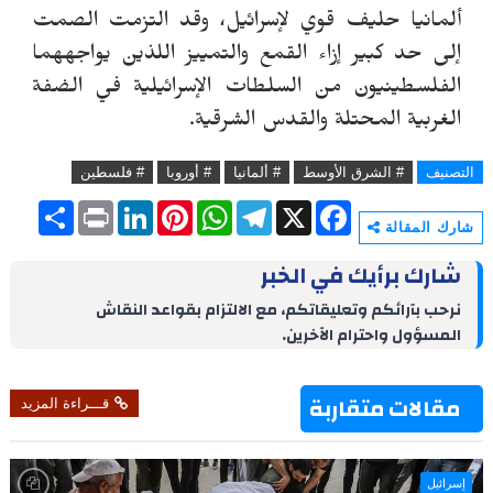
ألمانيا حليف قوي لإسرائيل، وقد التزمت الصمت
إلى حد كبير إزاء القمع والتمييز اللذين يواجههما
الفلسطينيون من السلطات الإسرائيلية في الضفة
الغربية المحتلة والقدس الشرقية.
التصنيف
# الشرق الأوسط
# ألمانيا
# أوروبا
# فلسطين
S
P
L
P
W
T
X
F
h
r
i
i
h
e
a
شارك المقالة
a
i
n
n
a
l
c
r
n
k
t
t
e
e
شارك برأيك في الخبر
e
t
e
e
s
g
b
d
r
A
r
o
نرحب بآرائكم وتعليقاتكم، مع الالتزام بقواعد النقاش
I
e
p
a
o
المسؤول واحترام الآخرين.
n
s
p
m
k
t
مقالات متقاربة
قـــراءة المزيد
إسرائيل