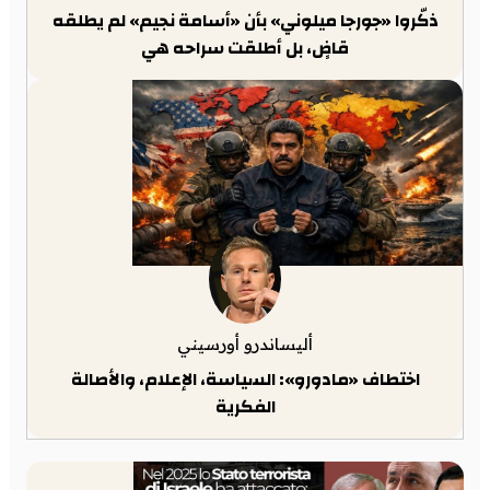
ذكّروا «جورجا ميلوني» بأن «أسامة نجيم» لم يطلقه
قاضٍ، بل أطلقت سراحه هي
أليساندرو أورسيني
اختطاف «مادورو»: السياسة، الإعلام، والأصالة
الفكرية