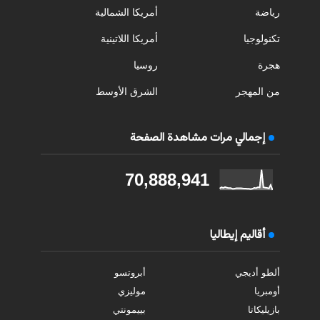
رياضة
أمريكا الشمالية
تكنولوجيا
أمريكا اللاتينية
هجرة
روسيا
من المهجر
الشرق الأوسط
إجمالي مرات مشاهدة الصفحة
70,888,941
أقاليم إيطاليا
ألطو أديجي
أبروتسو
أومبريا
موليزي
بازيليكاتا
بييمونتي