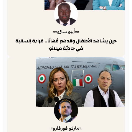
««أَلِيو سارّو»»
حين يشاهد الأطفال والدهم مُهانًا.. قراءة إنسانية
في حادثة ميلانو
«ماركو فورفارو»