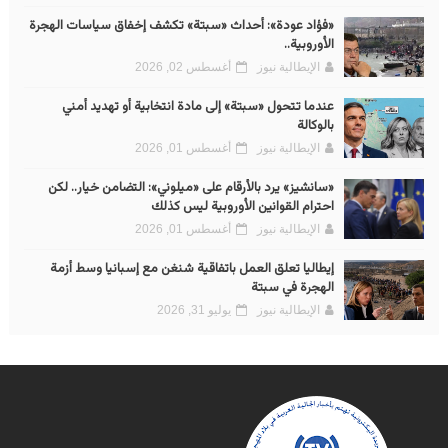
«فؤاد عودة»: أحداث «سبتة» تكشف إخفاق سياسات الهجرة
الأوروبية..
الإيطالية نيوز
أغسطس 02, 2026
عندما تتحول «سبتة» إلى مادة انتخابية أو تهديد أمني
بالوكالة
الإيطالية نيوز
أغسطس 01, 2026
«سانشيز» يرد بالأرقام على «ميلوني»: التضامن خيار.. لكن
احترام القوانين الأوروبية ليس كذلك
الإيطالية نيوز
أغسطس 01, 2026
إيطاليا تعلق العمل باتفاقية شنغن مع إسبانيا وسط أزمة
الهجرة في سبتة
الإيطالية نيوز
يوليو 31, 2026