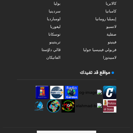
كالابريا
بوليا
كامبانيا
سردينيا
إيميليا رومانيا
لومبارديا
لاتسيو
ليغوريا
صقلية
توسكانا
فينيتو
ترينتينو
فريولي فينيسيا جوليا
ڤالي داوُستا
لامبيدوزا
الفاتيكان
مواقع قد تفيدك