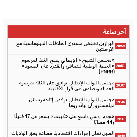
آخر ساعة
البرازيل تخفض مستوى العلاقات الدبلوماسية مع
20:59
الأرجنتين
«مجلس الشيوخ» الإيطالي يمنح الثقة لمرسوم
«الخطة الوطنية للتعافي والقدرة على الصمود»
20:51
(PNRR)
مجلس النواب الإيطالي يوافق على الثقة بمرسوم
20:07
العدالة ويصادق على قرار الأغلبية
مجلس النواب الإيطالي يرفض إتاحة رسائل
19:46
ديلمسترو إلى نيابة روما
هجوم روسي واسع على «كييف» يسفر عن 17 قتيلًا
19:31
و44 مصابًا
الصين تعلن إجراءات اقتصادية مضادة بحق الولايات
18:49