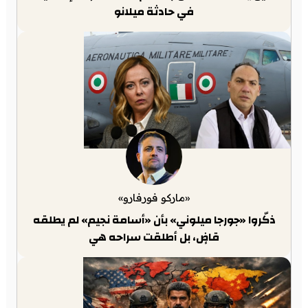
في حادثة ميلانو
«ماركو فورفارو»
ذكّروا «جورجا ميلوني» بأن «أسامة نجيم» لم يطلقه
قاضٍ، بل أطلقت سراحه هي