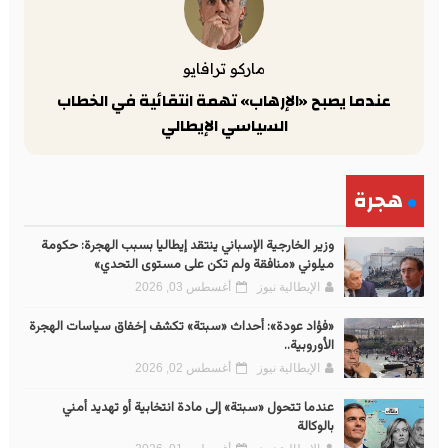
ماركو ترافايو
عندما يصبح «الإرهاب» تهمة انتقائية في الخطاب
السياسي الإيطالي
هجرة
وزير الخارجية الإسباني ينتقد إيطاليا بسبب الهجرة: حكومة
ميلوني «منافقة ولم تكن على مستوى التحدي»
الإيطالية نيوز
أغسطس 03, 2026
«فؤاد عودة»: أحداث «سبتة» تكشف إخفاق سياسات الهجرة
الأوروبية..
الإيطالية نيوز
أغسطس 02, 2026
عندما تتحول «سبتة» إلى مادة انتخابية أو تهديد أمني
بالوكالة