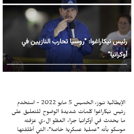
رئيس نيكاراغوا: "روسيا تحارب النازيين في
أوكرانيا"
الإيطالية نيوز، الخميس 5 مايو 2022 - استخدم
رئيس نيكاراغوا كلمات شديدة الوضوح للتعليق على
ما يحدث في أوكرانيا جراء الغظو الءي عرّفته
موسكو بأنه "عملية عسكرية خاصة"، التي أطلقتها