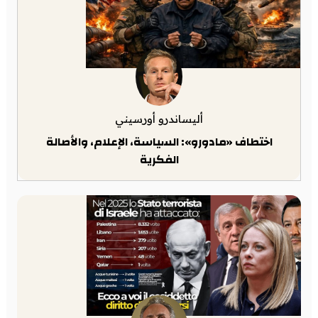
أليساندرو أورسيني
اختطاف «مادورو»: السياسة، الإعلام، والأصالة
الفكرية