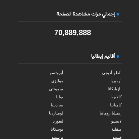
إجمالي مرات مشاهدة الصفحة
70,889,888
أقاليم إيطاليا
ألطو أديجي
أبروتسو
أومبريا
موليزي
بازيليكاتا
بييمونتي
كالابريا
بوليا
كامبانيا
سردينيا
إيميليا رومانيا
لومبارديا
لاتسيو
ليغوريا
صقلية
توسكانا
فينيتو
ترينتينو