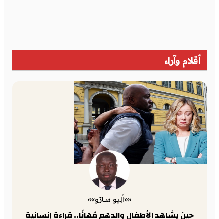
أقلام وآراء
««أَلِيو سارّو»»
حين يشاهد الأطفال والدهم مُهانًا.. قراءة إنسانية