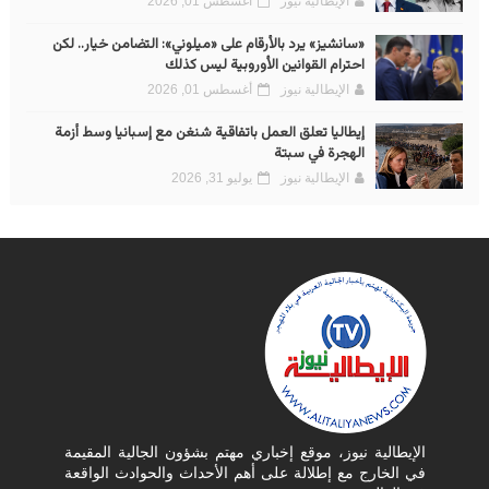
الإيطالية نيوز
أغسطس 01, 2026
«سانشيز» يرد بالأرقام على «ميلوني»: التضامن خيار.. لكن
احترام القوانين الأوروبية ليس كذلك
الإيطالية نيوز
أغسطس 01, 2026
إيطاليا تعلق العمل باتفاقية شنغن مع إسبانيا وسط أزمة
الهجرة في سبتة
الإيطالية نيوز
يوليو 31, 2026
الإيطالية نيوز، موقع إخباري مهتم بشؤون الجالية المقيمة
في الخارج مع إطلالة على أهم الأحداث والحوادث الواقعة