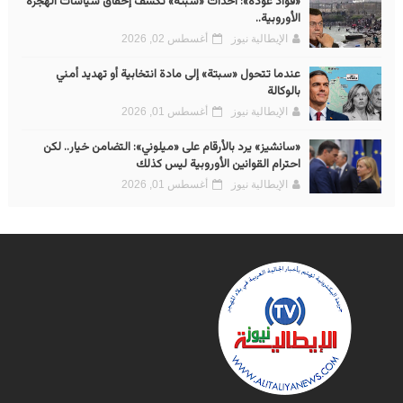
«فؤاد عودة»: أحداث «سبتة» تكشف إخفاق سياسات الهجرة
الأوروبية..
الإيطالية نيوز
أغسطس 02, 2026
عندما تتحول «سبتة» إلى مادة انتخابية أو تهديد أمني
بالوكالة
الإيطالية نيوز
أغسطس 01, 2026
«سانشيز» يرد بالأرقام على «ميلوني»: التضامن خيار.. لكن
احترام القوانين الأوروبية ليس كذلك
الإيطالية نيوز
أغسطس 01, 2026