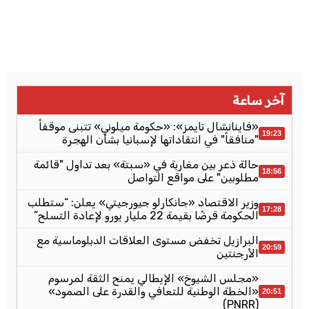
آخر ساعة
«فاينانشال تايمز»: «حكومة ميلوني» تتبنى موقفاً
19:23
"منافقاً" في انتقاداتها لإسبانيا بشأن الهجرة
حالة ذعر بين مغاربة في «سبتة» بعد تداول "قائمة
18:56
مطلوبين" على مواقع التواصل
وزير الاقتصاد «جانكارلو جيورجيتي» يعلن: “ستطلب
17:28
الحكومة قرضًا بقيمة 22 مليار يورو لإعادة التسلح”
البرازيل تخفض مستوى العلاقات الدبلوماسية مع
20:59
الأرجنتين
«مجلس الشيوخ» الإيطالي يمنح الثقة لمرسوم
«الخطة الوطنية للتعافي والقدرة على الصمود»
20:51
(PNRR)