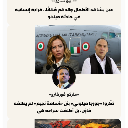
««أَلِيو سارّو»»
حين يشاهد الأطفال والدهم مُهانًا.. قراءة إنسانية
في حادثة ميلانو
«ماركو فورفارو»
ذكّروا «جورجا ميلوني» بأن «أسامة نجيم» لم يطلقه
قاضٍ، بل أطلقت سراحه هي