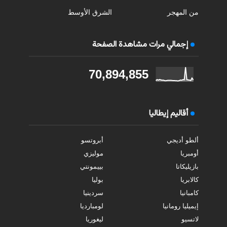
من المهجر
الشرق الأوسط
إجمالي مرات مشاهدة الصفحة
70,894,855
أقاليم إيطاليا
ألطو أديجي
أبروتسو
أومبريا
موليزي
بازيليكاتا
بييمونتي
كالابريا
بوليا
كامبانيا
سردينيا
إيميليا رومانيا
لومبارديا
لاتسيو
ليغوريا