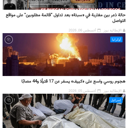
حالة ذعر بين مغاربة في «سبتة» بعد تداول "قائمة مطلوبين" على مواقع
التواصل
الإيطالية نيوز
أغسطس 06, 2026
أوكرانيا
هجوم روسي واسع على «كييف» يسفر عن 17 قتيلًا و44 مصابًا
الإيطالية نيوز
أغسطس 05, 2026
إسرائيل