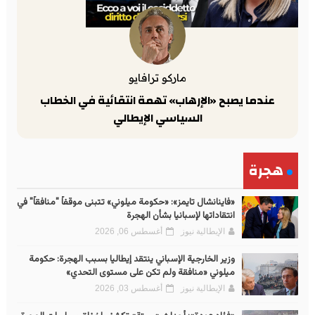
ماركو ترافايو
عندما يصبح «الإرهاب» تهمة انتقائية في الخطاب
السياسي الإيطالي
هجرة
«فاينانشال تايمز»: «حكومة ميلوني» تتبنى موقفاً "منافقاً" في
انتقاداتها لإسبانيا بشأن الهجرة
الإيطالية نيوز
أغسطس 06, 2026
وزير الخارجية الإسباني ينتقد إيطاليا بسبب الهجرة: حكومة
ميلوني «منافقة ولم تكن على مستوى التحدي»
الإيطالية نيوز
أغسطس 03, 2026