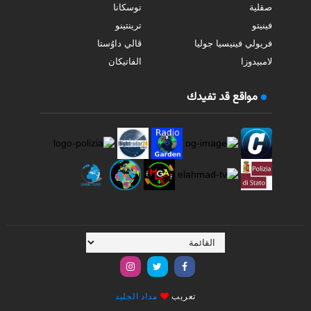
صقلية
توسكانا
فينيتو
ترينتينو
فريولي فينيسيا جوليا
ڤالي داوُستا
لامبيدوزا
الفاتيكان
مواقع قد تفيدك
تعريب
مداد الجليد