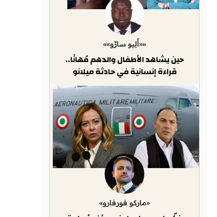
««أَلِيو سارّو»»
حين يشاهد الأطفال والدهم مُهانًا..
قراءة إنسانية في حادثة ميلانو
«ماركو فورفارو»