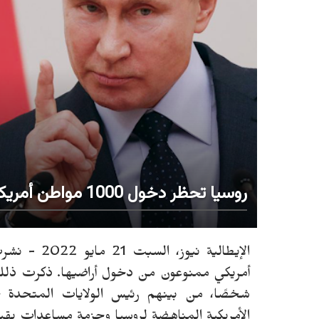
روسيا تحظر دخول 1000 مواطن أمريكي إلى أراضيها بينهم «جو بايدن»
الإيطالية نيوز، السبت 21 مايو 2022 -
ن
شرت 
أمريكي ممنوعون من دخول أراضيها. ذكرت ذلك 
شخصًا، من بينهم رئيس
الولايات المتحدة
«ج
الأمريكية المناهضة لروسيا وحزمة مساعدات بقيمة 40 مليار دولار لأوكر