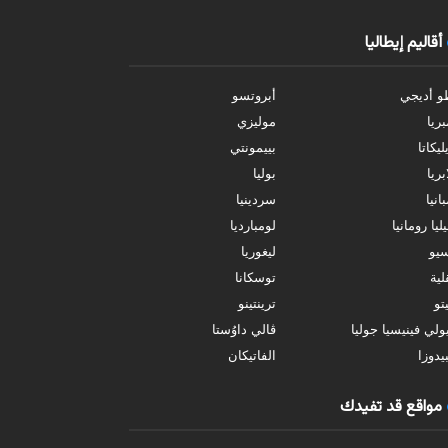
أقاليم إيطاليا
و أديجي
أبروتسو
بريا
موليزي
ليكاتا
بييمونتي
بريا
بوليا
انيا
سردينيا
ليا رومانيا
لومبارديا
سيو
ليغوريا
ية
توسكانا
تو
ترينتينو
ولي فينيسيا جوليا
ڤالي داوُستا
يدوزا
الفاتيكان
مواقع قد تفيدك