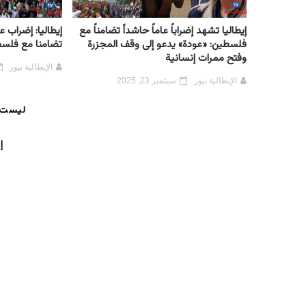
إيطاليا تشهد إضراباً عاماً حاشداً تضامناً مع
إيطاليا: إضراب
فلسطين: «عودة» يدعو إلى وقف المجزرة
تضامنا مع فلس
وفتح ممرات إنسانية
الإيطالية نيوز
الإيطالية نيوز
سبتمبر 23, 2025
ليست 
إ