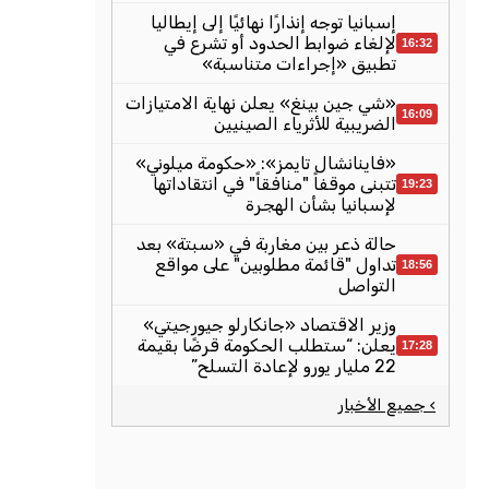
إسبانيا توجه إنذارًا نهائيًا إلى إيطاليا
لإلغاء ضوابط الحدود أو تشرع في
16:32
تطبيق «إجراءات متناسبة»
«شي جين بينغ» يعلن نهاية الامتيازات
16:09
الضريبية للأثرياء الصينيين
«فاينانشال تايمز»: «حكومة ميلوني»
تتبنى موقفاً "منافقاً" في انتقاداتها
19:23
لإسبانيا بشأن الهجرة
حالة ذعر بين مغاربة في «سبتة» بعد
تداول "قائمة مطلوبين" على مواقع
18:56
التواصل
وزير الاقتصاد «جانكارلو جيورجيتي»
يعلن: “ستطلب الحكومة قرضًا بقيمة
17:28
22 مليار يورو لإعادة التسلح”
› جميع الأخبار