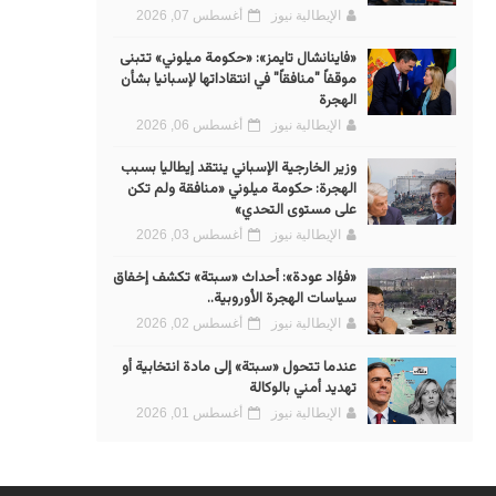
الإيطالية نيوز
أغسطس 07, 2026
«فاينانشال تايمز»: «حكومة ميلوني» تتبنى
موقفاً "منافقاً" في انتقاداتها لإسبانيا بشأن
الهجرة
الإيطالية نيوز
أغسطس 06, 2026
وزير الخارجية الإسباني ينتقد إيطاليا بسبب
الهجرة: حكومة ميلوني «منافقة ولم تكن
على مستوى التحدي»
الإيطالية نيوز
أغسطس 03, 2026
«فؤاد عودة»: أحداث «سبتة» تكشف إخفاق
سياسات الهجرة الأوروبية..
الإيطالية نيوز
أغسطس 02, 2026
عندما تتحول «سبتة» إلى مادة انتخابية أو
تهديد أمني بالوكالة
الإيطالية نيوز
أغسطس 01, 2026