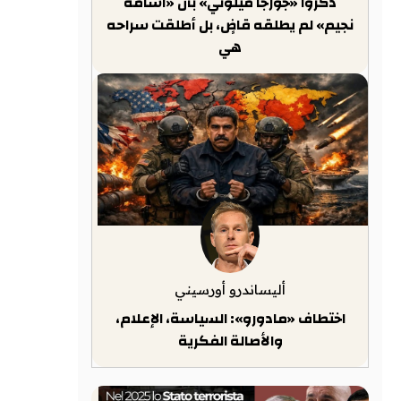
ذكّروا «جورجا ميلوني» بأن «أسامة
نجيم» لم يطلقه قاضٍ، بل أطلقت سراحه
هي
أليساندرو أورسيني
اختطاف «مادورو»: السياسة، الإعلام،
والأصالة الفكرية