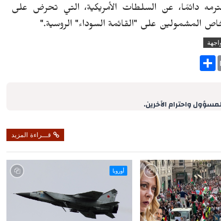
رمه دائمًا، عن السلطات الأمريكية، التي تحرض على
ص المشمولين على "القائمة السوداء" الروسية."
اجهة
S
h
a
r
e
لمسؤول واحترام الآخرين.
قـــراءة المزيد
أوروبا