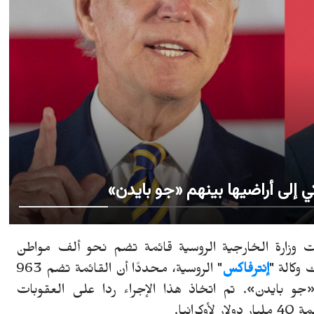
وزارة الخارجية الروسية قائمة
تضم
نحو ألف مواطن
وكالة "
إنترفاكس
" الروسية، محددًا أن القائمة تضم 963
و بايدن». تم اتخاذ هذا الإجراء ردا على العقوبات
انيا.