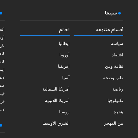
سينما
أقسام متنوعة
العالم
ألط
أوم
سياسة
إيطاليا
بازي
كالا
اقتصاد
أوروبا
كامب
ثقافة وفن
إفريقيا
إيمي
طب وصحة
آسيا
لات
صقل
رياضة
أمريكا الشمالية
فيني
تكنولوجيا
أمريكا اللاتينية
فري
لامب
هجرة
روسيا
من المهجر
الشرق الأوسط