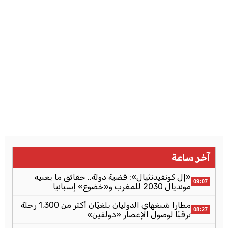
آخر ساعة
«إل كونفيدنثيال»: قضية دولة.. حقائق ما يعنيه
09:07
مونديال 2030 للمغرب و«خضوع» إسبانيا
مطارا شنغهاي الدوليان يلغيَان أكثر من 1,300 رحلة
08:27
ترقبًا لوصول الإعصار «دولفين»