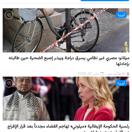
أوروبا
ميلانو: مصري غير نظامي يسرق دراجة ويبتـر إصبع الضحية حين طالبته
بإعادتها
الإيطالية نيوز
يناير 02, 2026
أوروبا
رئسية الحكومة الإيطالية «ميلوني» تهاجم القضاء مجدداً بعد قرار الإفراج