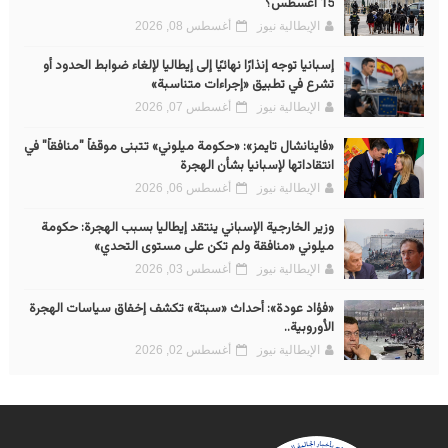
15 أغسطس؟
الإيطالية نيوز
أغسطس 08, 2026
إسبانيا توجه إنذارًا نهائيًا إلى إيطاليا لإلغاء ضوابط الحدود أو
تشرع في تطبيق «إجراءات متناسبة»
الإيطالية نيوز
أغسطس 07, 2026
«فاينانشال تايمز»: «حكومة ميلوني» تتبنى موقفاً "منافقاً" في
انتقاداتها لإسبانيا بشأن الهجرة
الإيطالية نيوز
أغسطس 06, 2026
وزير الخارجية الإسباني ينتقد إيطاليا بسبب الهجرة: حكومة
ميلوني «منافقة ولم تكن على مستوى التحدي»
الإيطالية نيوز
أغسطس 03, 2026
«فؤاد عودة»: أحداث «سبتة» تكشف إخفاق سياسات الهجرة
الأوروبية..
الإيطالية نيوز
أغسطس 02, 2026