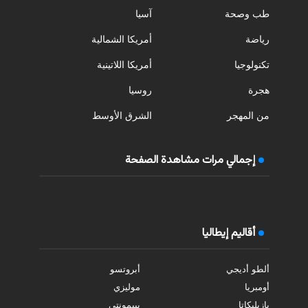
طب وصحة
آسيا
رياضة
أمريكا الشمالية
تكنولوجيا
أمريكا اللاتينية
هجرة
روسيا
من المهجر
الشرق الأوسط
إجمالي مرات مشاهدة الصفحة
أقاليم إيطاليا
ألطو أديجي
أبروتسو
أومبريا
موليزي
بازيليكاتا
بييمونتي