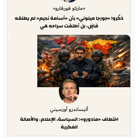
«ماركو فورفارو»
ذكّروا «جورجا ميلوني» بأن «أسامة نجيم» لم يطلقه
قاضٍ، بل أطلقت سراحه هي
أليساندرو أورسيني
اختطاف «مادورو»: السياسة، الإعلام، والأصالة
الفكرية