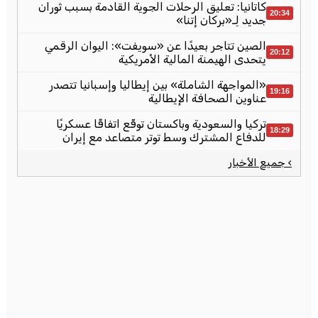
كاتانيا: تعليق الرحلات الجوية القادمة بسبب ثوران
20:34
جديد لِـ«بركان إتنا»
الصين تتاجر بعيدًا عن «سويفت»: اليوان الرقمي
20:12
يتحدى الهيمنة المالية الأمريكية
«المواجهة الشاملة» بين إيطاليا وإسبانيا تتصدر
19:16
عناوين الصحافة الإيطالية
تركيا والسعودية وباكستان توقّع اتفاقًا عسكريًا
18:29
للدفاع المشترك وسط توتر متصاعد مع إيران
› جميع الأخبار