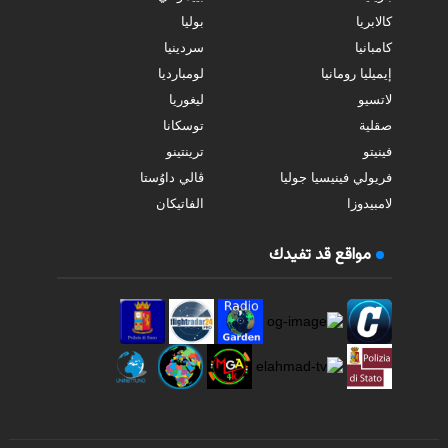
كالابريا
بوليا
كامبانيا
سردينيا
إيميليا رومانيا
لومبارديا
لاتسيو
ليغوريا
صقلية
توسكانا
فينيتو
ترينتينو
فريولي فينيسيا جوليا
ڤالي داوُستا
لامبيدوزا
الفاتيكان
مواقع قد تفيدك