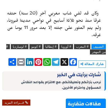
وكان قد لقي شاب مغربي آخر (20 سنة) حتفه
غرقا منذ نحو ثلاثة أسابيع في نواحي مدينة فيرونا،
ولم يتم العثور على جثته إلا بعد مرور 11 يوما عن
غرقه.
التصنيف
# المغرب
# أوروبا
# إيطاليا
# كومو
# لومبارديا
#
من المهجر
S
P
L
P
W
T
X
F
h
r
i
i
h
e
a
شارك المقالة
a
i
n
n
a
l
c
r
n
k
t
t
e
e
شارك برأيك في الخبر
e
t
e
e
s
g
b
d
r
A
r
o
نرحب بآرائكم وتعليقاتكم، مع الالتزام بقواعد النقاش
I
e
p
a
o
المسؤول واحترام الآخرين.
n
s
p
m
k
t
مقالات متقاربة
قـــراءة المزيد