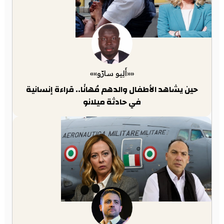
««أَلِيو سارّو»»
حين يشاهد الأطفال والدهم مُهانًا.. قراءة إنسانية
في حادثة ميلانو