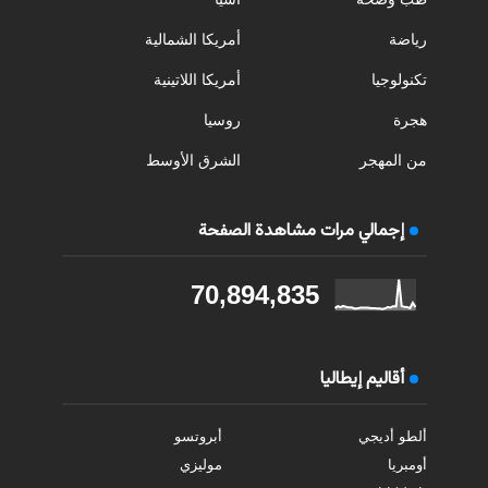
رياضة
أمريكا الشمالية
تكنولوجيا
أمريكا اللاتينية
هجرة
روسيا
من المهجر
الشرق الأوسط
إجمالي مرات مشاهدة الصفحة
70,894,835
أقاليم إيطاليا
ألطو أديجي
أبروتسو
أومبريا
موليزي