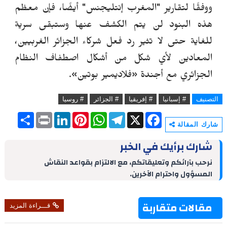
ووفقًا لتقارير
"
ال
مغرب إنتليجنس"
أيضًا، فإن معظم
هذه البنود لن يتم الكشف عنها وستبقى سرية
للغاية حتى لا تثير رد فعل شركاء الجزائر الغربيين،
المعادين لأي شكل من أشكال اصطفاف النظام
الجزائري مع أجندة
«
فلاديمير بوتين
»
.
التصنيف
# إسبانيا
# إفريقيا
# الجزائر
# روسيا
S
P
L
P
W
T
X
F
h
r
i
i
h
e
a
شارك المقالة
a
i
n
n
a
l
c
r
n
k
t
t
e
e
شارك برأيك في الخبر
e
t
e
e
s
g
b
d
r
A
r
o
نرحب بآرائكم وتعليقاتكم، مع الالتزام بقواعد النقاش
I
e
p
a
o
المسؤول واحترام الآخرين.
n
s
p
m
k
t
مقالات متقاربة
قـــراءة المزيد