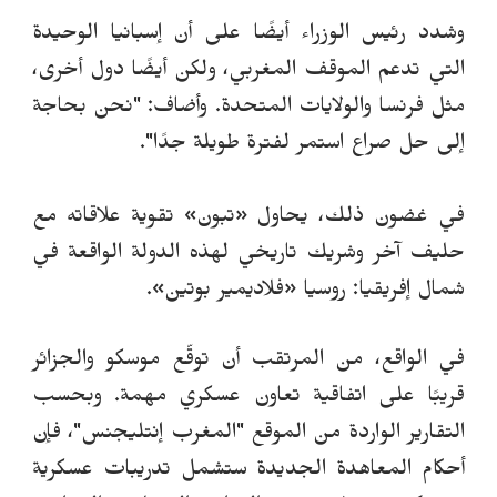
وشدد رئيس الوزراء أيضًا على أن إسبانيا الوحيدة
التي تدعم الموقف المغربي، ولكن أيضًا دول أخرى،
مثل فرنسا والولايات المتحدة.
وأضاف: "نحن بحاجة
إلى حل صراع استمر لفترة طويلة جدًا".
في غضون ذلك، يحاول
«
تبون
»
تقوية علاقاته مع
حليف آخر وشريك تاريخي ل
هذه
ا
لدولة الواقعة في
شمال إفريقيا: روسيا
«
فلاديمير بوتين
»
.
في الواقع، من المرتقب
أن توقّع
موسكو والجزائر
قريبًا على اتفاقية تعاون عسكري مهمة. وبحسب
التقارير الواردة من
ال
موقع
"
ال
مغرب إنتليجنس"
، فإن
أحكام المعاهدة الجديدة ستشمل تدريبات عسكرية