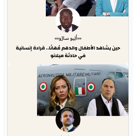
««أَلِيو سارّو»»
حين يشاهد الأطفال والدهم مُهانًا.. قراءة إنسانية
في حادثة ميلانو