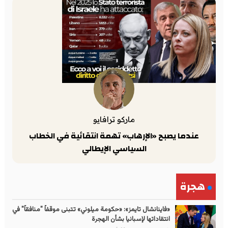
ماركو ترافايو
عندما يصبح «الإرهاب» تهمة انتقائية في الخطاب
السياسي الإيطالي
هجرة
«فاينانشال تايمز»: «حكومة ميلوني» تتبنى موقفاً "منافقاً" في
انتقاداتها لإسبانيا بشأن الهجرة