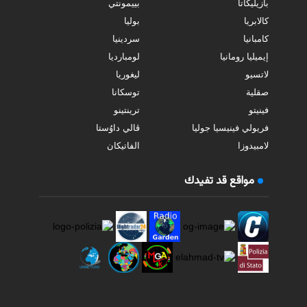
بازيليكاتا
بييمونتي
كالابريا
بوليا
كامبانيا
سردينيا
إيميليا رومانيا
لومبارديا
لاتسيو
ليغوريا
صقلية
توسكانا
فينيتو
ترينتينو
فريولي فينيسيا جوليا
ڤالي داوُستا
لامبيدوزا
الفاتيكان
مواقع قد تفيدك