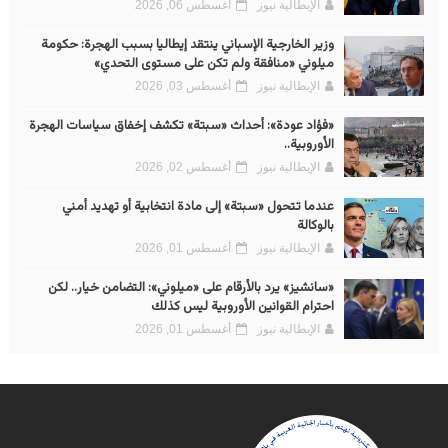
الإيطالية نيوز
أغسطس 06, 2026
وزير الخارجية الإسباني ينتقد إيطاليا بسبب الهجرة: حكومة
ميلوني «منافقة ولم تكن على مستوى التحدي»
الإيطالية نيوز
أغسطس 03, 2026
«فؤاد عودة»: أحداث «سبتة» تكشف إخفاق سياسات الهجرة
الأوروبية..
الإيطالية نيوز
أغسطس 02, 2026
عندما تتحول «سبتة» إلى مادة انتخابية أو تهديد أمني
بالوكالة
الإيطالية نيوز
أغسطس 01, 2026
«سانشيز» يرد بالأرقام على «ميلوني»: التضامن خيار.. لكن
احترام القوانين الأوروبية ليس كذلك
الإيطالية نيوز
أغسطس 01, 2026