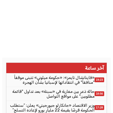
آخر ساعة
«فاينانشال تايمز»: «حكومة ميلوني» تتبنى موقفاً
19:23
"منافقاً" في انتقاداتها لإسبانيا بشأن الهجرة
حالة ذعر بين مغاربة في «سبتة» بعد تداول "قائمة
18:56
مطلوبين" على مواقع التواصل
وزير الاقتصاد «جانكارلو جيورجيتي» يعلن: “ستطلب
17:28
الحكومة قرضًا بقيمة 22 مليار يورو لإعادة التسلح”