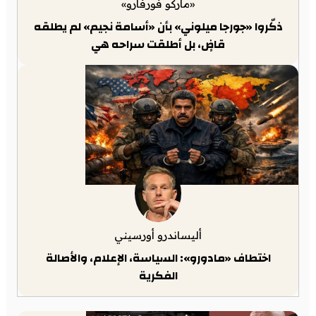
«ماركو فورفارو»
ذكّروا «جورجا ميلوني» بأن «أسامة نجيم» لم يطلقه
قاضٍ، بل أطلقت سراحه هي
أليساندرو أورسيني
اختطاف «مادورو»: السياسة، الإعلام، والأصالة
الفكرية