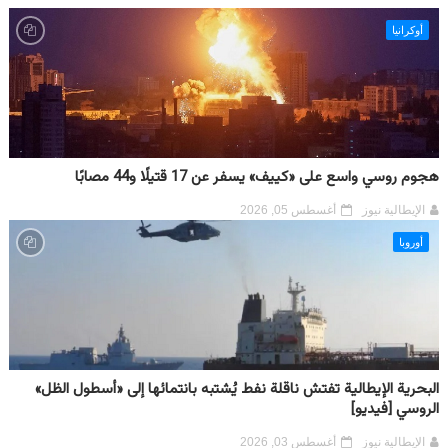
أوكرانيا
هجوم روسي واسع على «كييف» يسفر عن 17 قتيلًا و44 مصابًا
الإيطالية نيوز
أغسطس 05, 2026
أوروبا
البحرية الإيطالية تفتش ناقلة نفط يُشتبه بانتمائها إلى «أسطول الظل»
الروسي [فيديو]
الإيطالية نيوز
أغسطس 03, 2026