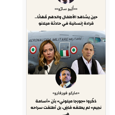
««أَلِيو سارّو»»
حين يشاهد الأطفال والدهم مُهانًا..
قراءة إنسانية في حادثة ميلانو
«ماركو فورفارو»
ذكّروا «جورجا ميلوني» بأن «أسامة
نجيم» لم يطلقه قاضٍ، بل أطلقت سراحه
هي