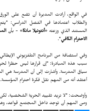
في الواقع، أراد
ت
المدير
ة
أن
ت
ضع على الورق 
والطلاب اعتمادها في الفصل الدراسي: "يتم ت
المستند الذي وزعته
«
أنتونيلا مانكا
»
- بأن
المد
الاحترام الكافي
".
وفي استضافة من البرنامج التلفزيوني الإيطالي
سبب هذه المبادرة: "إن قرارها ليس حظرًا
لحري
سياق المدرسة.
و
أشارت إلى أن المدرسة هي الم
أعتقد أنه من المهم نقل فكرة احترام المؤسسة.
"
وأوضحت: "
لا نريد تقييد الحرية الشخصية، لك
ومن المهم أن توجد داخل المجتمع قواعد، وهي