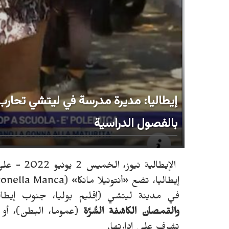
إيطاليا: مديرة مدرسة في ليتشي تحارب ا
بالفصول الدراسية
الإيطالية نيوز، الخميس 2 يونيو 2022 -
على
إيطاليا، تضع
«
أنتونيلا مانكا
» (
tonella Manca
في مدينة ليتشي (إقليم بوليا، جنوب إيطا
والقمصان الكاشفة السُّرَّة
(عموما، البطن)، أو
تشرف على إدارتها.