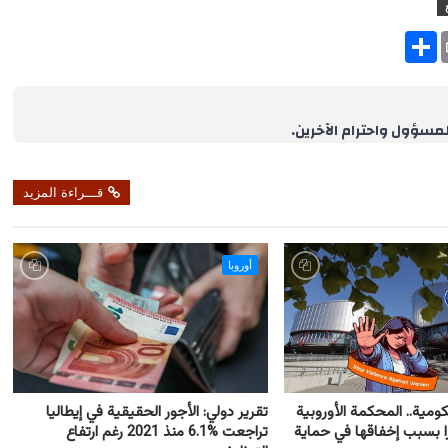
S
h
a
r
e
لمسؤول واحترام الآخرين.
قـــراءة المزيد
أوروبا
كومية.. المحكمة الأوروبية
تقرير دولي: الأجور الحقيقية في إيطاليا
رًا بسبب إخفاقها في حماية
تراجعت %6.1 منذ 2021 رغم ارتفاع