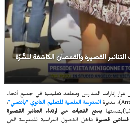
لتنانير القصيرة والقمصان الكاشفة للسُّرَّة
 غرار إدارات المدارس ومعاهد تعليمية في جميع أنحاء
An
)
، مديرة
المدرسة العلمية للتعليم الثانوي "بانتسي"
،
ليا)بصمتها
بمنع الفتيات من ارتداء التنانير القصيرة
فساتين قصيرة
داخل الفصول الدراسية للمدرسة التي