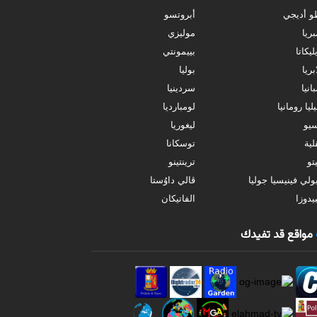
و أديجي
أبروتسو
بريا
موليزي
ليكاتا
بييمونتي
بريا
بوليا
انيا
سردينيا
ليا رومانيا
لومبارديا
سيو
ليغوريا
ية
توسكانا
تو
ترينتينو
ولي فينيسيا جوليا
ڤالي داوُستا
يدوزا
الفاتيكان
مواقع قد تفيدك