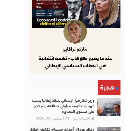
ماركو ترافايو
عندما يصبح «الإرهاب» تهمة انتقائية
في الخطاب السياسي الإيطالي
هجرة
وزير الخارجية الإسباني ينتقد إيطاليا بسبب
الهجرة: حكومة ميلوني «منافقة ولم تكن
على مستوى التحدي»
الإيطالية نيوز
أغسطس 03, 2026
«فؤاد عودة»: أحداث «سبتة» تكشف إخفاق