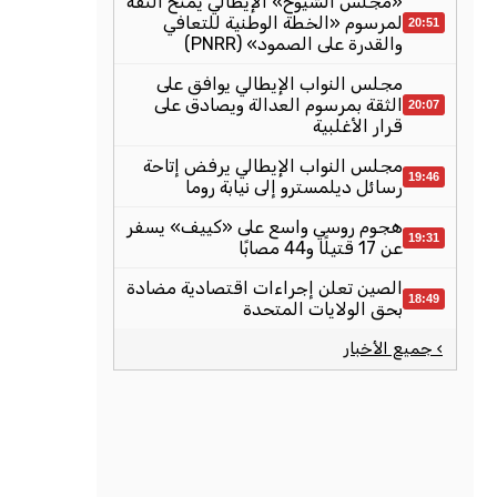
«مجلس الشيوخ» الإيطالي يمنح الثقة
لمرسوم «الخطة الوطنية للتعافي
20:51
والقدرة على الصمود» (PNRR)
مجلس النواب الإيطالي يوافق على
الثقة بمرسوم العدالة ويصادق على
20:07
قرار الأغلبية
مجلس النواب الإيطالي يرفض إتاحة
19:46
رسائل ديلمسترو إلى نيابة روما
هجوم روسي واسع على «كييف» يسفر
19:31
عن 17 قتيلًا و44 مصابًا
الصين تعلن إجراءات اقتصادية مضادة
18:49
بحق الولايات المتحدة
› جميع الأخبار