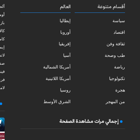
أقسام متنوعة
العالم
ألط
أوم
سياسة
إيطاليا
بازي
كالا
اقتصاد
أوروبا
كامب
ثقافة وفن
إفريقيا
إيمي
طب وصحة
آسيا
لات
صقل
رياضة
أمريكا الشمالية
فيني
تكنولوجيا
أمريكا اللاتينية
فري
لامب
هجرة
روسيا
من المهجر
الشرق الأوسط
إجمالي مرات مشاهدة الصفحة