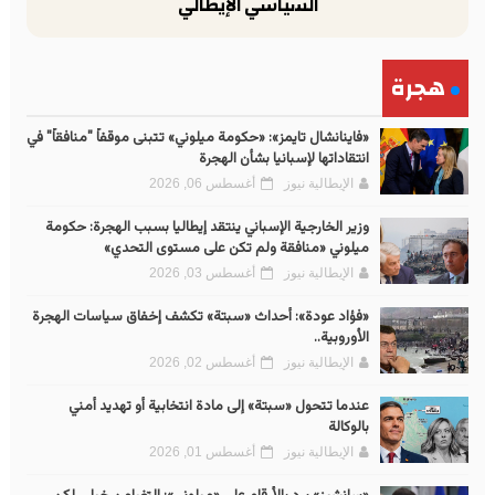
السياسي الإيطالي
هجرة
«فاينانشال تايمز»: «حكومة ميلوني» تتبنى موقفاً "منافقاً" في
انتقاداتها لإسبانيا بشأن الهجرة
الإيطالية نيوز
أغسطس 06, 2026
وزير الخارجية الإسباني ينتقد إيطاليا بسبب الهجرة: حكومة
ميلوني «منافقة ولم تكن على مستوى التحدي»
الإيطالية نيوز
أغسطس 03, 2026
«فؤاد عودة»: أحداث «سبتة» تكشف إخفاق سياسات الهجرة
الأوروبية..
الإيطالية نيوز
أغسطس 02, 2026
عندما تتحول «سبتة» إلى مادة انتخابية أو تهديد أمني
بالوكالة
الإيطالية نيوز
أغسطس 01, 2026