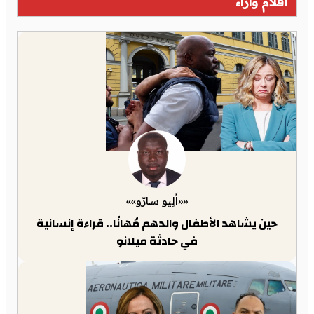
أقلام وآراء
««أَلِيو سارّو»»
حين يشاهد الأطفال والدهم مُهانًا.. قراءة إنسانية
في حادثة ميلانو