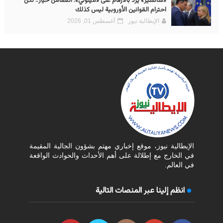
«سانشيز» يرد بالأرقام على «ميلوني»: التضامن خيار.. لكن
احترام القوانين الأوروبية ليس كذلك
الإيطالية نيوز
أغسطس 01, 2026
الإيطالية نيوز، موقع إخباري مهتم بشؤون الجالية المقيمة
في الخارج مع إطلالة على أهم الأحداث والحوادث الواقعة
في العالم.
انظم إلينا عبر المنصات التالية