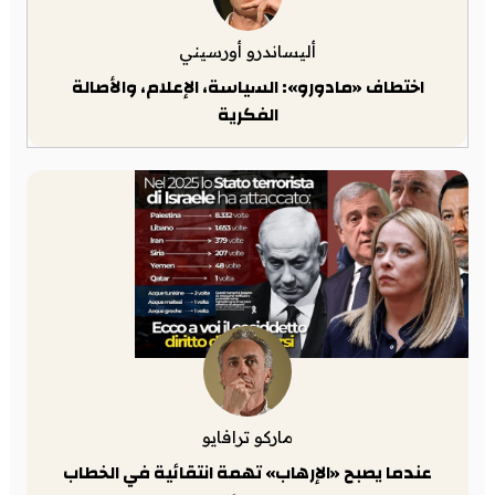
أليساندرو أورسيني
اختطاف «مادورو»: السياسة، الإعلام، والأصالة
الفكرية
ماركو ترافايو
عندما يصبح «الإرهاب» تهمة انتقائية في الخطاب