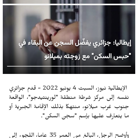
إيطاليا: جزائري يفضّل السجن عن البقاء في
"حبس السكن" مع زوجته بميلانو
الإيطالية نيوز، السبت 4 يونيو 2022 -
قدم جزائري
نفسه إلى مركز شرطة منطقة "لورينتيدجو"، الواقعة
جنوب غرب ميلانو، منتهكا بذلك الإقامة الجبرية أو
ما يتعارف عليها بإسم "سجن السكن".
وأوضح الرجل، البالغ من العمر 35 عاما، اللجوء إلى