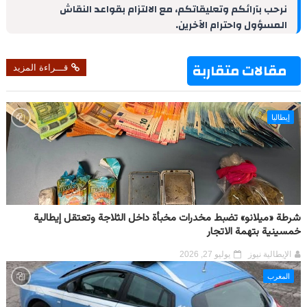
d
r
A
r
o
نرحب بآرائكم وتعليقاتكم، مع الالتزام بقواعد النقاش
I
e
p
a
o
المسؤول واحترام الآخرين.
n
s
p
m
k
t
مقالات متقاربة
قـــراءة المزيد
إيطاليا
شرطة «ميلانو» تضبط مخدرات مخبأة داخل الثلاجة وتعتقل إيطالية
خمسينية بتهمة الاتجار
الإيطالية نيوز
يوليو 27, 2026
المغرب