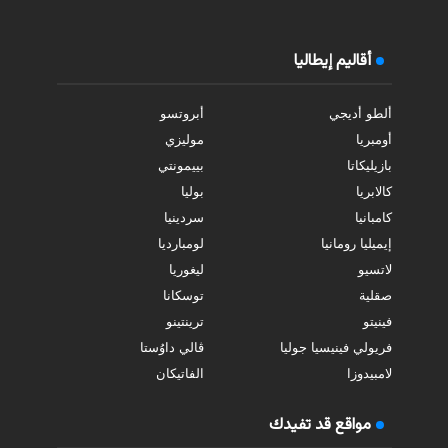
أقاليم إيطاليا
ألطو أديجي
أبروتسو
أومبريا
موليزي
بازيليكاتا
بييمونتي
كالابريا
بوليا
كامبانيا
سردينيا
إيميليا رومانيا
لومبارديا
لاتسيو
ليغوريا
صقلية
توسكانا
فينيتو
ترينتينو
فريولي فينيسيا جوليا
ڤالي داوُستا
لامبيدوزا
الفاتيكان
مواقع قد تفيدك