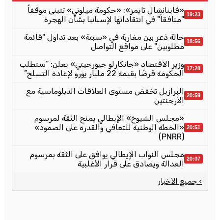
«فاينانشال تايمز»: «حكومة ميلوني» تتبنى موقفاً
19:23
"منافقاً" في انتقاداتها لإسبانيا بشأن الهجرة
حالة ذعر بين مغاربة في «سبتة» بعد تداول "قائمة
18:56
مطلوبين" على مواقع التواصل
وزير الاقتصاد «جانكارلو جيورجيتي» يعلن: “ستطلب
17:28
الحكومة قرضًا بقيمة 22 مليار يورو لإعادة التسلح”
البرازيل تخفض مستوى العلاقات الدبلوماسية مع
20:59
الأرجنتين
«مجلس الشيوخ» الإيطالي يمنح الثقة لمرسوم
«الخطة الوطنية للتعافي والقدرة على الصمود»
20:51
(PNRR)
مجلس النواب الإيطالي يوافق على الثقة بمرسوم
20:07
العدالة ويصادق على قرار الأغلبية
› جميع الأخبار