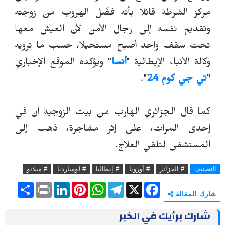
مركز الشرطة قائلا بأنه فضّل الهروب من زوجته
وتقديم نفسه إلى رجال الأمن لأن العيش معها
تحت سقف واحد أصبح مستحيلا، حسب ما ترويه
وكالة الأنباء الإيطالية "
أنسا
" ويؤكده الم
و
قع الإخباري
"
تي جي كوم 24
".
كما قال الجزائري الهارب من بيت الزوجية أن في
إحدى المرات، على إثر مشاجرة، ذهب إلى
المستشفى لتلقي العلاج.
التصنيف
# الجزائر
# أوروبا
# إيطاليا
# لومبارديا
# ميلانو
S
P
L
P
W
T
X
F
h
r
i
i
h
e
a
شارك المقالة
a
i
n
n
a
l
c
r
n
k
t
t
e
e
شارك برأيك في الخبر
e
t
e
e
s
g
b