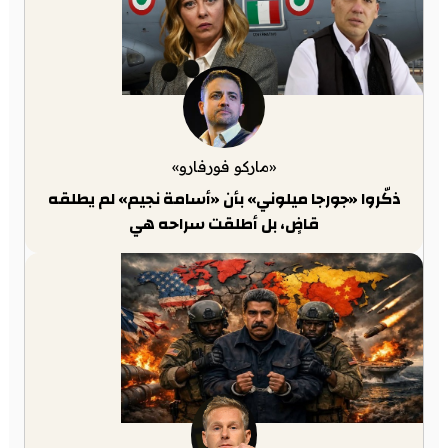
«ماركو فورفارو»
ذكّروا «جورجا ميلوني» بأن «أسامة نجيم» لم يطلقه
قاضٍ، بل أطلقت سراحه هي