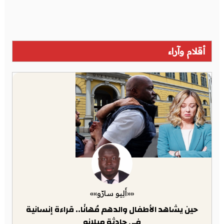
أقلام وآراء
««أَلِيو سارّو»»
حين يشاهد الأطفال والدهم مُهانًا.. قراءة إنسانية
في حادثة ميلانو