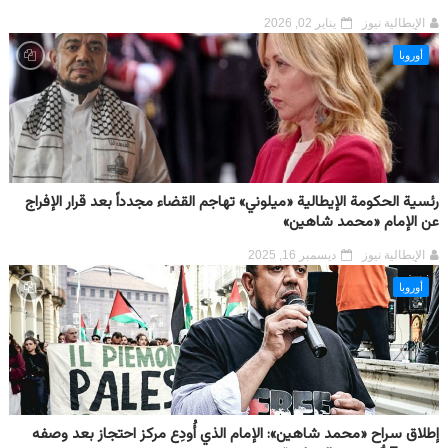
الإيطالية نيوز
يناير 02, 2026
أوروبا
رئسية الحكومة الإيطالية «ميلوني» تهاجم القضاء مجدداً بعد قرار الإفراج
عن الإمام «محمد شاهين»
الإيطالية نيوز
ديسمبر 16, 2025
أوروبا
إطلاق سراح «محمد شاهين»: الإمام الذي أُودِع مركز احتجاز بعد وصفه