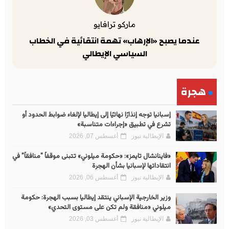
ماركو ترافايو
عندما يصبح «الإرهاب» تهمة انتقائية في الخطاب
السياسي الإيطالي
هجرة
إسبانيا توجه إنذارًا نهائيًا إلى إيطاليا لإلغاء ضوابط الحدود أو
تشرع في تطبيق «إجراءات متناسبة»
الإيطالية نيوز
أغسطس 07, 2026
«فاينانشال تايمز»: «حكومة ميلوني» تتبنى موقفاً "منافقاً" في
انتقاداتها لإسبانيا بشأن الهجرة
الإيطالية نيوز
أغسطس 06, 2026
وزير الخارجية الإسباني ينتقد إيطاليا بسبب الهجرة: حكومة
ميلوني «منافقة ولم تكن على مستوى التحدي»
الإيطالية نيوز
أغسطس 03, 2026