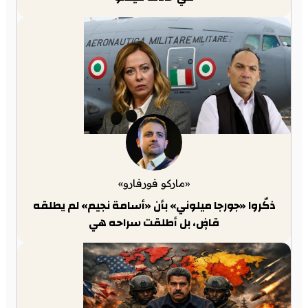
«ماركو فورفارو»
ذكّروا «جورجا ميلوني» بأن «أسامة نجيم» لم يطلقه
قاضٍ، بل أطلقت سراحه هي