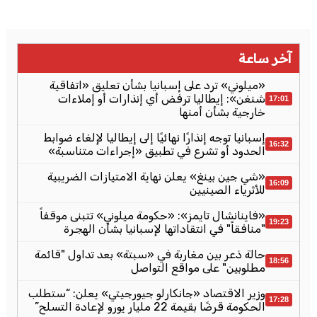
آخر ساعة
«ميلوني» ترد على إسبانيا بشأن تعليق «اتفاقية
شنغن»: إيطاليا ترفض أي إنذارات أو إملاءات
17:01
خارجية بشأن أمنها
إسبانيا توجه إنذارًا نهائيًا إلى إيطاليا لإلغاء ضوابط
16:32
الحدود أو تشرع في تطبيق «إجراءات متناسبة»
«شي جين بينغ» يعلن نهاية الامتيازات الضريبية
16:09
للأثرياء الصينيين
«فاينانشال تايمز»: «حكومة ميلوني» تتبنى موقفاً
19:23
"منافقاً" في انتقاداتها لإسبانيا بشأن الهجرة
حالة ذعر بين مغاربة في «سبتة» بعد تداول "قائمة
18:56
مطلوبين" على مواقع التواصل
وزير الاقتصاد «جانكارلو جيورجيتي» يعلن: “ستطلب
17:28
الحكومة قرضًا بقيمة 22 مليار يورو لإعادة التسلح”