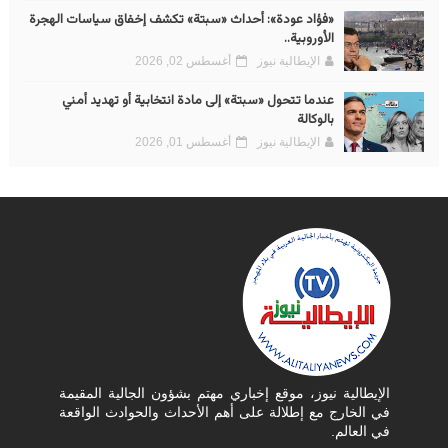
«فؤاد عودة»: أحداث «سبتة» تكشف إخفاق سياسات الهجرة
الأوروبية..
الإيطالية نيوز
أغسطس 02, 2026
عندما تتحول «سبتة» إلى مادة انتخابية أو تهديد أمني
بالوكالة
الإيطالية نيوز
أغسطس 01, 2026
الإيطالية نيوز، موقع إخباري مهتم بشؤون الجالية المقيمة
في الخارج مع إطلالة على أهم الأحداث والحوادث الواقعة
في العالم.