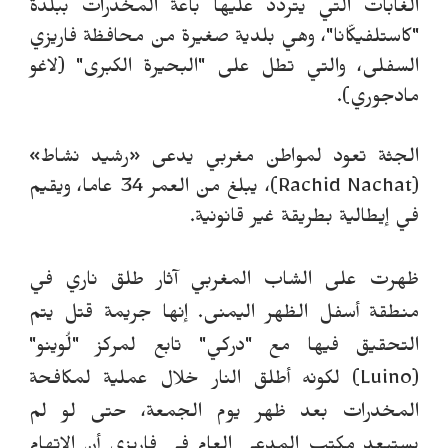
الغابات التي يتردد عليها باعة المخدرات ببلدة
"كاستلفيكّانا"، وهي بلدية صغيرة من محافظة فاريزي
السفلى، والتي تطل على "البحيرة الكبرى" (لاغو
مادجوري).
الجثة تعود لمواطن مغربي يدعى «رشيد نشاط»
(Rachid Nachat)، يبلغ من العمر 34 عاما، ويقيم
في إيطالية بطريقة غير قانونية.
ظهرت على الشاب المغربي آثار طلق ناري في
منطقة أسفل الظهر اليمنى. إنها جريمة قتل يتم
التحقيق فيها مع "دركي" تابع لمركز "لُوينو"
(Luino) لكونه أطلق النار خلال عملية لمكافحة
المخدرات بعد ظهر يوم الجمعة، حتى لو لم
يستبعد مكتب المدعي العام في فاريزي أن الاتهام