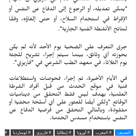
"يمكن تعديله، أو الرجوع إلى الدفاع عن النفس أو
الإفراط في استخدام السل
ح، أو حتى
 إلغاؤه
، وفقًا
لنتائج الأنشطة الفنية الجارية".
جرى التعرف على الضحية يوم الأحد لأنه لم يكن
بحوزته أي وثائق، بينما سيتم إجراء تشريح للجثة
يوم الثلاثاء في معهد الطب الشرعي في "فاريزي".
في الأيام الأخيرة، تم إجراء فحوصات واستطلاعات
فنية في موقع الحدث من قبل أفراد الشرطة
العلمية، بهدف ليس فقط التحقق من ديناميات
الوقائع "ولكن أيضًا للعثور على أي أسلحة مخفية أو
مفقودة، وبالتالي التحقق من فرضية الدفاع عن
النفس باستخدام مسدس الخدمة.
التصنيف
# المغرب
# أوروبا
# إيطاليا
# فاريزي
# لومبارديا
#