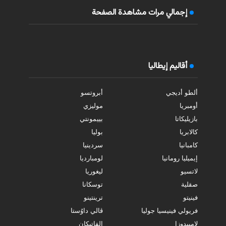
إجمالي مرات مشاهدة الصفحة
أقاليم إيطاليا
ألطو أديجي
أبروتسو
أومبريا
موليزي
بازيليكاتا
بييمونتي
كالابريا
بوليا
كامبانيا
سردينيا
إيميليا رومانيا
لومبارديا
لاتسيو
ليغوريا
صقلية
توسكانا
فينيتو
ترينتينو
فريولي فينيسيا جوليا
ڤالي داوُستا
لامبيدوزا
الفاتيكان