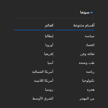
سينما
أقسام متنوعة
العالم
سياسة
إيطاليا
اقتصاد
أوروبا
ثقافة وفن
إفريقيا
طب وصحة
آسيا
رياضة
أمريكا الشمالية
تكنولوجيا
أمريكا اللاتينية
هجرة
روسيا
من المهجر
الشرق الأوسط