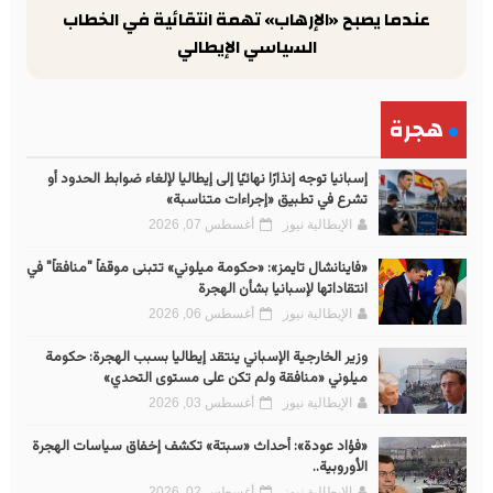
عندما يصبح «الإرهاب» تهمة انتقائية في الخطاب
السياسي الإيطالي
هجرة
إسبانيا توجه إنذارًا نهائيًا إلى إيطاليا لإلغاء ضوابط الحدود أو
تشرع في تطبيق «إجراءات متناسبة»
الإيطالية نيوز
أغسطس 07, 2026
«فاينانشال تايمز»: «حكومة ميلوني» تتبنى موقفاً "منافقاً" في
انتقاداتها لإسبانيا بشأن الهجرة
الإيطالية نيوز
أغسطس 06, 2026
وزير الخارجية الإسباني ينتقد إيطاليا بسبب الهجرة: حكومة
ميلوني «منافقة ولم تكن على مستوى التحدي»
الإيطالية نيوز
أغسطس 03, 2026
«فؤاد عودة»: أحداث «سبتة» تكشف إخفاق سياسات الهجرة
الأوروبية..
الإيطالية نيوز
أغسطس 02, 2026