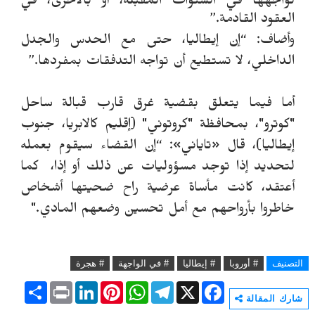
نواجهها في السنوات المقبلة، أو بالأحرى، في
العقود القادمة.”
وأضاف: “إن إيطاليا، حتى مع الحدس والجدل
الداخلي، لا تستطيع أن تواجه التدفقات بمفردها.”
أما فيما يتعلق بقضية غرق قارب قبالة ساحل
"كوترو"، بمحافظة "كروتوني" (إقليم كالابريا، جنوب
إيطاليا)، قال «تاياني»: “إن القضاء سيقوم بعمله
لتحديد إذا توجد مسؤوليات عن ذلك أو إذا، كما
أعتقد، كانت مأساة عرضية راح ضحيتها أشخاص
خاطروا بأرواحهم مع أمل تحسين وضعهم المادي."
التصنيف
# أوروبا
# إيطاليا
# في الواجهة
# هجرة
S
P
L
P
W
T
X
F
h
r
i
i
h
e
a
شارك المقالة
a
i
n
n
a
l
c