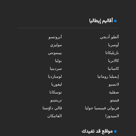
أقاليم إيطاليا
ألطو أديجي
أبروتسو
أومبريا
موليزي
بازيليكاتا
بييمونتي
كالابريا
بوليا
كامبانيا
سردينيا
إيميليا رومانيا
لومبارديا
لاتسيو
ليغوريا
صقلية
توسكانا
فينيتو
ترينتينو
فريولي فينيسيا جوليا
ڤالي داوُستا
لامبيدوزا
الفاتيكان
مواقع قد تفيدك