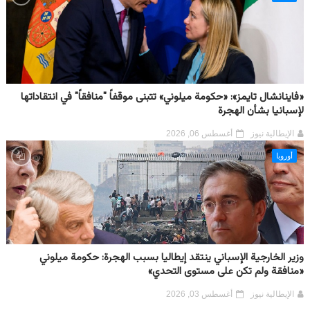
«فاينانشال تايمز»: «حكومة ميلوني» تتبنى موقفاً "منافقاً" في انتقاداتها
لإسبانيا بشأن الهجرة
الإيطالية نيوز
أغسطس 06, 2026
أوروبا
وزير الخارجية الإسباني ينتقد إيطاليا بسبب الهجرة: حكومة ميلوني
«منافقة ولم تكن على مستوى التحدي»
الإيطالية نيوز
أغسطس 03, 2026