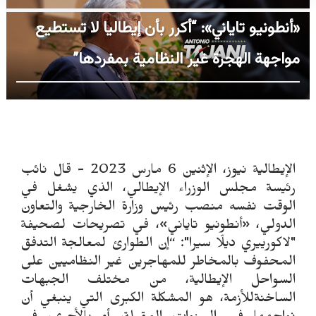
«أنطونيو تاياني»: “أكرر بأن إيطاليا لا تستطيع
مواجهة الهجرة غير النظامية بمفردها”
الإيطالية نيوز، الإثنين 6 مارس 2023 - قال نائب
رئيسة مجلس الوزراء الإيطالي، الذي يشغل في
الوقت نفسه منصب رئيس وزارة الخارجية والتعاون
الدولي، «أنطونيو تاياني»، في تصريحات لصحيفة
"لاكورييري ديلّا سيرا": “إن الطوارئ لمعالجة التدفق
المحفوف بالمخاطر للمهاجرين غير النظاميين على
السواحل الإيطالية، من مختلف الجبهات
الساخنةللأزمة، هو المشكلة الكبرى التي ينبغي أن