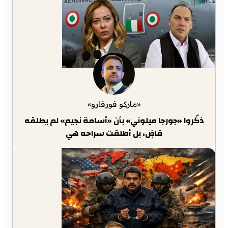
«ماركو فورفارو»
ذكّروا «جورجا ميلوني» بأن «أسامة نجيم» لم يطلقه
قاضٍ، بل أطلقت سراحه هي