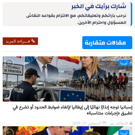
r
n
k
t
t
e
e
شارك برأيك في الخبر
e
t
e
e
s
g
b
d
r
A
r
o
نرحب بآرائكم وتعليقاتكم، مع الالتزام بقواعد النقاش
I
e
p
a
o
المسؤول واحترام الآخرين.
n
s
p
m
k
t
مقالات متقاربة
قـــراءة المزيد
أوروبا
إسبانيا توجه إنذارًا نهائيًا إلى إيطاليا لإلغاء ضوابط الحدود أو تشرع في
تطبيق «إجراءات متناسبة»
الإيطالية نيوز
أغسطس 07, 2026
أوروبا