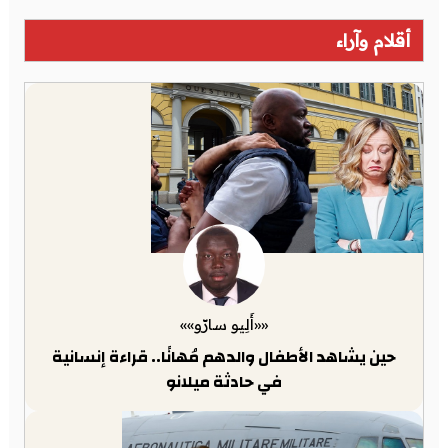
أقلام وآراء
««أَلِيو سارّو»»
حين يشاهد الأطفال والدهم مُهانًا.. قراءة إنسانية
في حادثة ميلانو