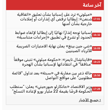
آخر ساعة
«ميلوني» ترد على إسبانيا بشأن تعليق «اتفاقية
شنغن»: إيطاليا ترفض أي إنذارات أو إملاءات
17:01
خارجية بشأن أمنها
إسبانيا توجه إنذارًا نهائيًا إلى إيطاليا لإلغاء ضوابط
16:32
الحدود أو تشرع في تطبيق «إجراءات متناسبة»
«شي جين بينغ» يعلن نهاية الامتيازات الضريبية
16:09
للأثرياء الصينيين
«فاينانشال تايمز»: «حكومة ميلوني» تتبنى موقفاً
19:23
"منافقاً" في انتقاداتها لإسبانيا بشأن الهجرة
حالة ذعر بين مغاربة في «سبتة» بعد تداول "قائمة
18:56
مطلوبين" على مواقع التواصل
وزير الاقتصاد «جانكارلو جيورجيتي» يعلن: “ستطلب
17:28
الحكومة قرضًا بقيمة 22 مليار يورو لإعادة التسلح”
› جميع الأخبار