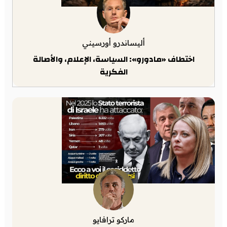
أليساندرو أورسيني
اختطاف «مادورو»: السياسة، الإعلام، والأصالة
الفكرية
ماركو ترافايو