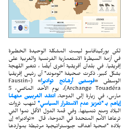
لكن بوركينافاسو ليست المشكلة الوحيدة الخطيرة
في أزمة السيطرة الاستعمارية الفرنسية والغربية على
إفريقيا. في بلدان أفريقية أخرى أيضًا ، تتغير اللهجة
بشكل كبير. ذكرت صحيفة "لوموند" أن رئيس إفريقيا
الوسطى «
فوستين أرشانج تواديرا
» (Faustin-
Archange Touadéra)، يوم الأحد الماضي، 5
مارس، في زيارة إلى الدوحة،
انتقد الغربيين متهمًا
إياهم بـ "تعزيز عدم الاستقرار السياسي"
لنهب ثروات
البلاد ومنع تنميتها. وفي قمة الدول الأقل نموا التي
ترعاها الأمم المتحدة في الدوحة، قال «تواديرا» إن
بلاده "ضحية أهداف جيوستراتيجية مرتبطة بمواردها