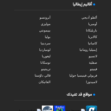
أقاليم إيطاليا
ألطو أديجي
أبروتسو
أومبريا
موليزي
بازيليكاتا
بييمونتي
كالابريا
بوليا
كامبانيا
سردينيا
إيميليا رومانيا
لومبارديا
لاتسيو
ليغوريا
صقلية
توسكانا
فينيتو
ترينتينو
فريولي فينيسيا جوليا
ڤالي داوُستا
لامبيدوزا
الفاتيكان
مواقع قد تفيدك