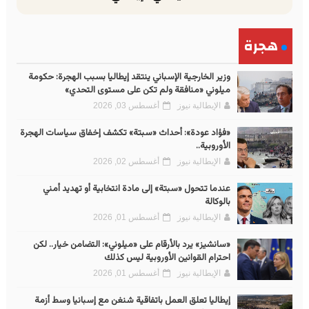
هجرة
وزير الخارجية الإسباني ينتقد إيطاليا بسبب الهجرة: حكومة
ميلوني «منافقة ولم تكن على مستوى التحدي»
الإيطالية نيوز
أغسطس 03, 2026
«فؤاد عودة»: أحداث «سبتة» تكشف إخفاق سياسات الهجرة
الأوروبية..
الإيطالية نيوز
أغسطس 02, 2026
عندما تتحول «سبتة» إلى مادة انتخابية أو تهديد أمني
بالوكالة
الإيطالية نيوز
أغسطس 01, 2026
«سانشيز» يرد بالأرقام على «ميلوني»: التضامن خيار.. لكن
احترام القوانين الأوروبية ليس كذلك
الإيطالية نيوز
أغسطس 01, 2026
إيطاليا تعلق العمل باتفاقية شنغن مع إسبانيا وسط أزمة