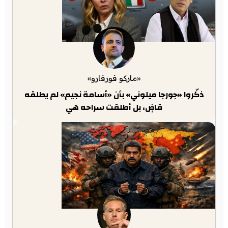
«ماركو فورفارو»
ذكّروا «جورجا ميلوني» بأن «أسامة نجيم» لم يطلقه
قاضٍ، بل أطلقت سراحه هي