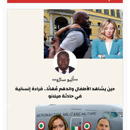
««أَلِيو سارّو»»
حين يشاهد الأطفال والدهم مُهانًا.. قراءة إنسانية
في حادثة ميلانو