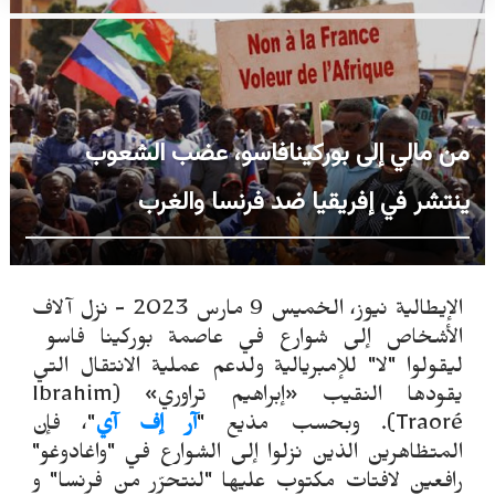
من مالي إلى بوركينافاسو، عضب الشعوب
ينتشر في إفريقيا ضد فرنسا والغرب
الإيطالية نيوز، الخميس 9 مارس 2023 - نزل آلاف
الأشخاص إلى شوارع في عاصمة بوركينا فاسو
ليقولوا "لا" للإمبريالية ولدعم عملية الانتقال التي
يقودها النقيب «إبراهيم تراوري» (Ibrahim
Traoré). وبحسب مذيع "
آر إف آي
"، فإن
المتظاهرين الذين نزلوا إلى الشوارع في "واغادوغو"
رافعين لافتات مكتوب عليها "لنتحرّر من فرنسا" و