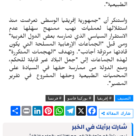
الطبيعية".
واستنكر أن "جمهورية إفريقيا الوسطى تعرضت منذ
استقلالها لعمليات نهب ممنهج سهّلها عدم
الاستقرار السياسي الذي تمارسه بعض الدول الغربية"
ومن قبل "الجماعات الإرهابية المسلحة التي يكون
قادتها مرتزقة أجانب". وتهدف "الهجمات المتكررة"
لهذه الجماعات إلى "جعل البلاد غير قابلة للحكم،
ومنع الدولة من ممارسة حقها في السيادة على
المحميات الطبيعية وحقها المشروع في تقرير
المصير".
التصنيف
# إفريقيا
# بوركينا فاسو
# فرنسا
S
P
L
P
W
T
X
F
h
r
i
i
h
e
a
شارك المقالة
a
i
n
n
a
l
c
r
n
k
t
t
e
e
شارك برأيك في الخبر
e
t
e
e
s
g
b
d
r
A
r
o