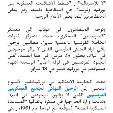
"لا للإمبريالية" و "تسقط الاتفاقيات العسكرية بين
بوركينا وفرنسا". في المظاهرة نفسها رفع بعض
المتظاهرين أيضًا بعض الأعلام الروسية.
وتوجه المتظاهرون في موكب إلى معسكر
"كامبوينسين" العسكري، حيث تتمركز القوات
الخاصة الفرنسية لـ"عملية صابر"، مطالبين برحيل
باقي أفراد الجيش الباريسي، الذين لا يزالوا موجودين
في البلاد، بحلول 28 مارس. في هذا الصدد، أعلن
الجنود الفرنسيون في فرقة "صابر" الرسمية انتهاء
عملياتهم في بوركينا فاسو في 18 فبراير.
دعت الحكومة الانتقالية في بوركينافاسو الأسبوع
الماضي إلى
الرحيل النهائي لجميع العسكريين
الفرنسيين
الذين لا يزالون موجودين في البلاد.
وندّدت وزارة الخارجية في مذكرة باتفاقية "المساعدة
العسكرية الفنية" الموقَّعة مع فرنسا عام 1961، والتي