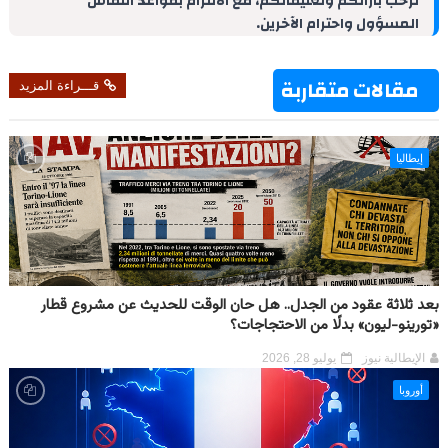
نرحب بآرائكم وتعليقاتكم، مع الالتزام بقواعد النقاش
I
e
p
a
o
المسؤول واحترام الآخرين.
n
s
p
m
k
t
مقالات متقاربة
قـــراءة المزيد
إيطاليا
بعد ثلاثة عقود من الجدل.. هل حان الوقت للحديث عن مشروع قطار
«تورينو-ليون» بدلًا من الاحتجاجات؟
الإيطالية نيوز
يوليو 28, 2026
أوروبا