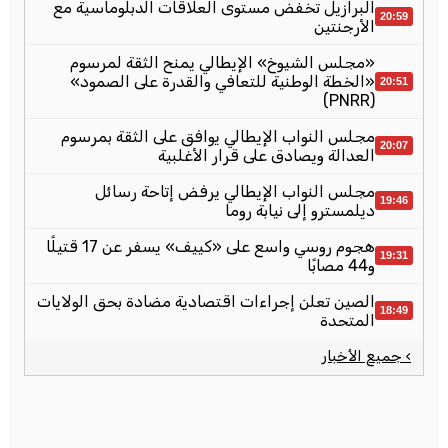
البرازيل تخفض مستوى العلاقات الدبلوماسية مع
20:59
الأرجنتين
«مجلس الشيوخ» الإيطالي يمنح الثقة لمرسوم
«الخطة الوطنية للتعافي والقدرة على الصمود»
20:51
(PNRR)
مجلس النواب الإيطالي يوافق على الثقة بمرسوم
20:07
العدالة ويصادق على قرار الأغلبية
مجلس النواب الإيطالي يرفض إتاحة رسائل
19:46
ديلمسترو إلى نيابة روما
هجوم روسي واسع على «كييف» يسفر عن 17 قتيلًا
19:31
و44 مصابًا
الصين تعلن إجراءات اقتصادية مضادة بحق الولايات
18:49
المتحدة
› جميع الأخبار