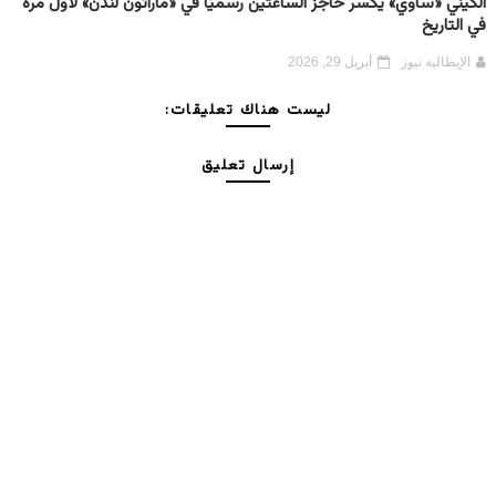
الكيني «ساوي» يكسر حاجز الساعتين رسميًا في «ماراثون لندن» لأوَّل مرة
في التاريخ
الإيطالية نيوز
أبريل 29, 2026
ليست هناك تعليقات:
إرسال تعليق