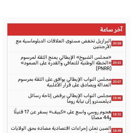
آخر ساعة
البرازيل تخفض مستوى العلاقات الدبلوماسية مع
20:59
الأرجنتين
«مجلس الشيوخ» الإيطالي يمنح الثقة لمرسوم
«الخطة الوطنية للتعافي والقدرة على الصمود»
20:51
(PNRR)
مجلس النواب الإيطالي يوافق على الثقة بمرسوم
20:07
العدالة ويصادق على قرار الأغلبية
مجلس النواب الإيطالي يرفض إتاحة رسائل
19:46
ديلمسترو إلى نيابة روما
هجوم روسي واسع على «كييف» يسفر عن 17 قتيلًا
19:31
و44 مصابًا
الصين تعلن إجراءات اقتصادية مضادة بحق الولايات
18:49