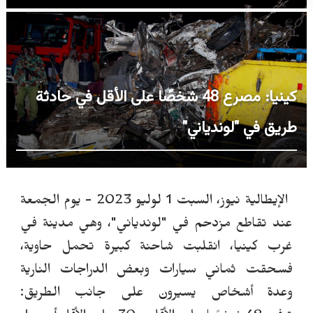
كينيا: مصرع 48 شخصًا على الأقل في حادثة
طريق في "لوندياني"
الإيطالية نيوز، السبت 1 لوليو 2023 -
يوم الجمعة
عند تقاطع مزدحم في "لوندياني"، وهي مدينة في
غرب كينيا،
انقلبت شاحنة كبيرة تحمل حاوية،
فسحقت ثماني سيارات وبعض الدراجات النارية
وعدة أشخاص يسيرون على جانب الطريق: