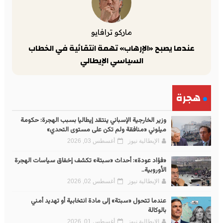
ماركو ترافايو
عندما يصبح «الإرهاب» تهمة انتقائية في الخطاب
السياسي الإيطالي
هجرة
وزير الخارجية الإسباني ينتقد إيطاليا بسبب الهجرة: حكومة
ميلوني «منافقة ولم تكن على مستوى التحدي»
الإيطالية نيوز
أغسطس 03, 2026
«فؤاد عودة»: أحداث «سبتة» تكشف إخفاق سياسات الهجرة
الأوروبية..
الإيطالية نيوز
أغسطس 02, 2026
عندما تتحول «سبتة» إلى مادة انتخابية أو تهديد أمني
بالوكالة
الإيطالية نيوز
أغسطس 01, 2026