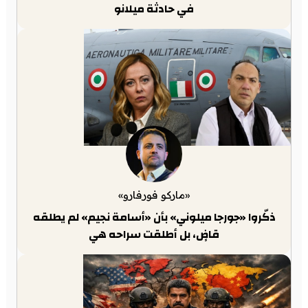
في حادثة ميلانو
«ماركو فورفارو»
ذكّروا «جورجا ميلوني» بأن «أسامة نجيم» لم يطلقه
قاضٍ، بل أطلقت سراحه هي