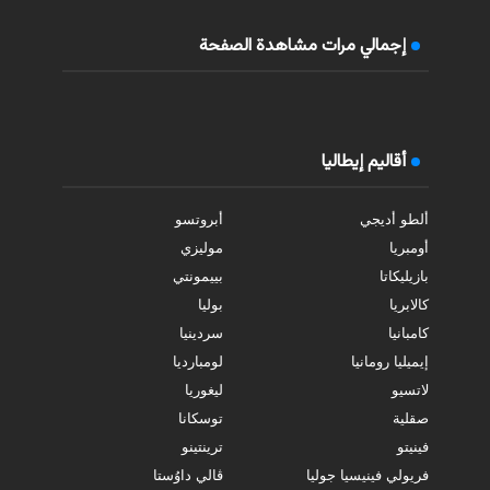
إجمالي مرات مشاهدة الصفحة
أقاليم إيطاليا
ألطو أديجي
أبروتسو
أومبريا
موليزي
بازيليكاتا
بييمونتي
كالابريا
بوليا
كامبانيا
سردينيا
إيميليا رومانيا
لومبارديا
لاتسيو
ليغوريا
صقلية
توسكانا
فينيتو
ترينتينو
فريولي فينيسيا جوليا
ڤالي داوُستا