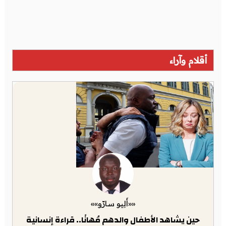
أقلام وآراء
««أَلِيو سارّو»»
حين يشاهد الأطفال والدهم مُهانًا.. قراءة إنسانية