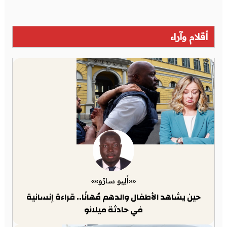
أقلام وآراء
««أَلِيو سارّو»»
حين يشاهد الأطفال والدهم مُهانًا.. قراءة إنسانية
في حادثة ميلانو