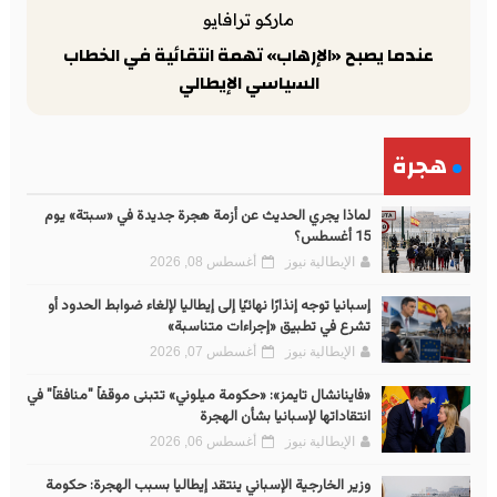
ماركو ترافايو
عندما يصبح «الإرهاب» تهمة انتقائية في الخطاب
السياسي الإيطالي
هجرة
لماذا يجري الحديث عن أزمة هجرة جديدة في «سبتة» يوم
15 أغسطس؟
الإيطالية نيوز
أغسطس 08, 2026
إسبانيا توجه إنذارًا نهائيًا إلى إيطاليا لإلغاء ضوابط الحدود أو
تشرع في تطبيق «إجراءات متناسبة»
الإيطالية نيوز
أغسطس 07, 2026
«فاينانشال تايمز»: «حكومة ميلوني» تتبنى موقفاً "منافقاً" في
انتقاداتها لإسبانيا بشأن الهجرة
الإيطالية نيوز
أغسطس 06, 2026
وزير الخارجية الإسباني ينتقد إيطاليا بسبب الهجرة: حكومة