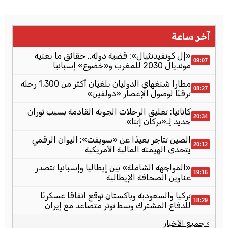
آخر ساعة
«إل كونفيدنثيال»: قضية دولة.. حقائق ما يعنيه
09:07
مونديال 2030 للمغرب و«خضوع» إسبانيا
مطارا شنغهاي الدوليان يلغيَان أكثر من 1,300 رحلة
08:27
ترقبًا لوصول الإعصار «دولفين»
كاتانيا: تعليق الرحلات الجوية القادمة بسبب ثوران
20:34
جديد لِـ«بركان إتنا»
الصين تتاجر بعيدًا عن «سويفت»: اليوان الرقمي
20:12
يتحدى الهيمنة المالية الأمريكية
«المواجهة الشاملة» بين إيطاليا وإسبانيا تتصدر
19:16
عناوين الصحافة الإيطالية
تركيا والسعودية وباكستان توقّع اتفاقًا عسكريًا
18:29
للدفاع المشترك وسط توتر متصاعد مع إيران
› جميع الأخبار