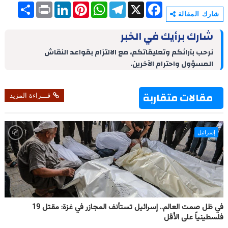
S
P
L
P
W
T
X
F
h
r
i
i
h
e
a
شارك المقالة
a
i
n
n
a
l
c
r
n
k
t
t
e
e
شارك برأيك في الخبر
e
t
e
e
s
g
b
d
r
A
r
o
نرحب بآرائكم وتعليقاتكم، مع الالتزام بقواعد النقاش
I
e
p
a
o
المسؤول واحترام الآخرين.
n
s
p
m
k
t
مقالات متقاربة
قـــراءة المزيد
إسرائيل
في ظل صمت العالم.. إسرائيل تستأنف المجازر في غزة: مقتل 19
فلسطينياً على الأقل