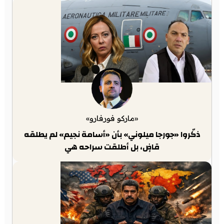
«ماركو فورفارو»
ذكّروا «جورجا ميلوني» بأن «أسامة نجيم» لم يطلقه
قاضٍ، بل أطلقت سراحه هي