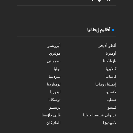
أقاليم إيطاليا
ألطو أديجي
أبروتسو
أومبريا
موليزي
بازيليكاتا
بييمونتي
كالابريا
بوليا
كامبانيا
سردينيا
إيميليا رومانيا
لومبارديا
لاتسيو
ليغوريا
صقلية
توسكانا
فينيتو
ترينتينو
فريولي فينيسيا جوليا
ڤالي داوُستا
لامبيدوزا
الفاتيكان