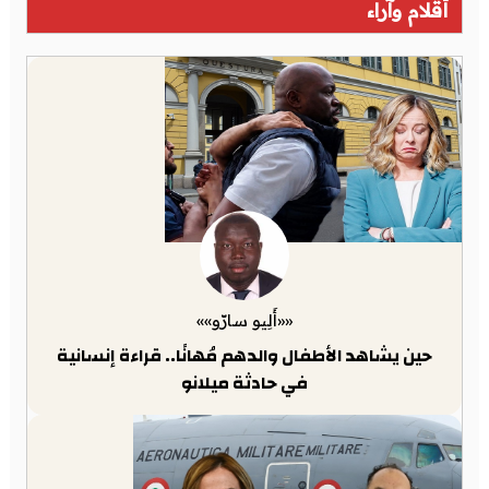
أقلام وآراء
««أَلِيو سارّو»»
حين يشاهد الأطفال والدهم مُهانًا.. قراءة إنسانية
في حادثة ميلانو