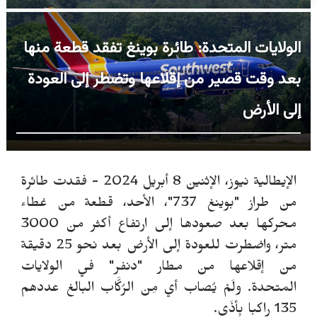
الولايات المتحدة: طائرة بوينغ تفقد قطعة منها
بعد وقت قصير من إقلاعها وتضطر إلى العودة
إلى الأرض
الإيطالية نيوز، الإثنين 8 أبريل 2024 -
فقدت طائرة
من طراز "بوينغ 737"، الأحد، قطعة من غطاء
محركها بعد صعودها إلى ارتفاع أكثر من 3000
متر، واضطرت للعودة إلى الأرض بعد نحو 25 دقيقة
من إقلاعها من مطار "دنفر" في الولايات
المتحدة.
ولَمْ يُصاب أي مِن الرُكَّاب البالغ عددهم
135 راكبا بِأذَى.