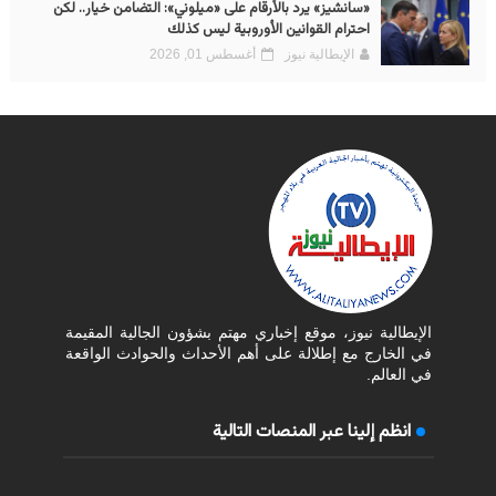
«سانشيز» يرد بالأرقام على «ميلوني»: التضامن خيار.. لكن
احترام القوانين الأوروبية ليس كذلك
الإيطالية نيوز
أغسطس 01, 2026
الإيطالية نيوز، موقع إخباري مهتم بشؤون الجالية المقيمة
في الخارج مع إطلالة على أهم الأحداث والحوادث الواقعة
في العالم.
انظم إلينا عبر المنصات التالية