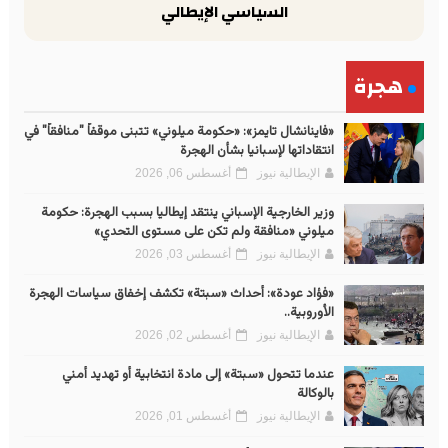
السياسي الإيطالي
هجرة
«فاينانشال تايمز»: «حكومة ميلوني» تتبنى موقفاً "منافقاً" في
انتقاداتها لإسبانيا بشأن الهجرة
الإيطالية نيوز
أغسطس 06, 2026
وزير الخارجية الإسباني ينتقد إيطاليا بسبب الهجرة: حكومة
ميلوني «منافقة ولم تكن على مستوى التحدي»
الإيطالية نيوز
أغسطس 03, 2026
«فؤاد عودة»: أحداث «سبتة» تكشف إخفاق سياسات الهجرة
الأوروبية..
الإيطالية نيوز
أغسطس 02, 2026
عندما تتحول «سبتة» إلى مادة انتخابية أو تهديد أمني
بالوكالة
الإيطالية نيوز
أغسطس 01, 2026