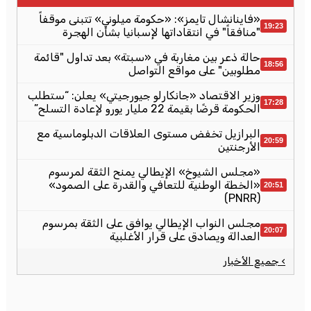
«فاينانشال تايمز»: «حكومة ميلوني» تتبنى موقفاً
19:23
"منافقاً" في انتقاداتها لإسبانيا بشأن الهجرة
حالة ذعر بين مغاربة في «سبتة» بعد تداول "قائمة
18:56
مطلوبين" على مواقع التواصل
وزير الاقتصاد «جانكارلو جيورجيتي» يعلن: “ستطلب
17:28
الحكومة قرضًا بقيمة 22 مليار يورو لإعادة التسلح”
البرازيل تخفض مستوى العلاقات الدبلوماسية مع
20:59
الأرجنتين
«مجلس الشيوخ» الإيطالي يمنح الثقة لمرسوم
«الخطة الوطنية للتعافي والقدرة على الصمود»
20:51
(PNRR)
مجلس النواب الإيطالي يوافق على الثقة بمرسوم
20:07
العدالة ويصادق على قرار الأغلبية
› جميع الأخبار