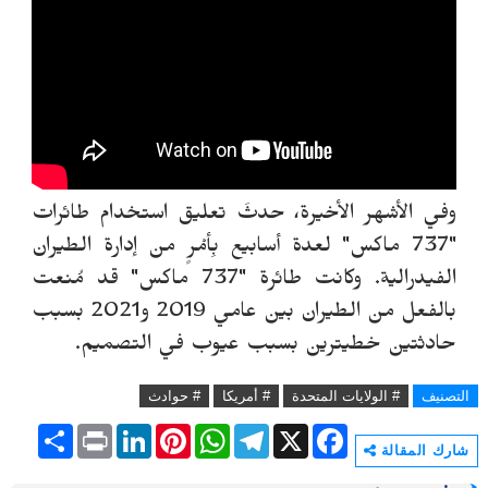
وفي الأشهر الأخيرة، حدثَ تعليق استخدام طائرات
"737 ماكس" لعدة أسابيع بِأمْرٍ من إدارة الطيران
الفيدرالية. وكانت طائرة "737 ماكس" قد مُنعت
بالفعل من الطيران بين عامي 2019 و2021 بسبب
حادثتين خطيترين بسبب عيوب في التصميم.
التصنيف
# الولايات المتحدة
# أمريكا
# حوادث
S
P
L
P
W
T
X
F
h
r
i
i
h
e
a
شارك المقالة
a
i
n
n
a
l
c
r
n
k
t
t
e
e