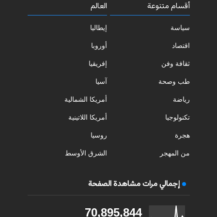
أقسام متنوعة
العالم
سياسة
إيطاليا
اقتصاد
أوروبا
ثقافة وفن
إفريقيا
طب وصحة
آسيا
رياضة
أمريكا الشمالية
تكنولوجيا
أمريكا اللاتينية
هجرة
روسيا
من المهجر
الشرق الأوسط
إجمالي مرات مشاهدة الصفحة
70,895,844