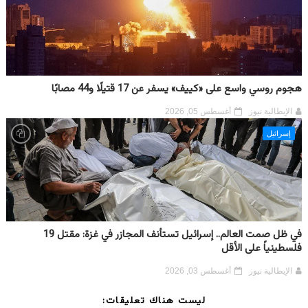
هجوم روسي واسع على «كييف» يسفر عن 17 قتيلًا و44 مصابًا
الإيطالية نيوز
أغسطس 05, 2026
إسرائيل
في ظل صمت العالم.. إسرائيل تستأنف المجازر في غزة: مقتل 19
فلسطينياً على الأقل
الإيطالية نيوز
أغسطس 03, 2026
ليست هناك تعليقات: