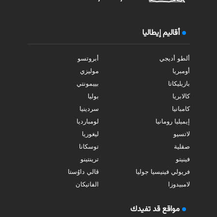
أقاليم إيطاليا
ألطو أديجي
أبروتسو
أومبريا
موليزي
بازيليكاتا
بييمونتي
كالابريا
بوليا
كامبانيا
سردينيا
إيميليا رومانيا
لومبارديا
لاتسيو
ليغوريا
صقلية
توسكانا
فينيتو
ترينتينو
فريولي فينيسيا جوليا
ڤالي داوُستا
لامبيدوزا
الفاتيكان
مواقع قد تفيدك