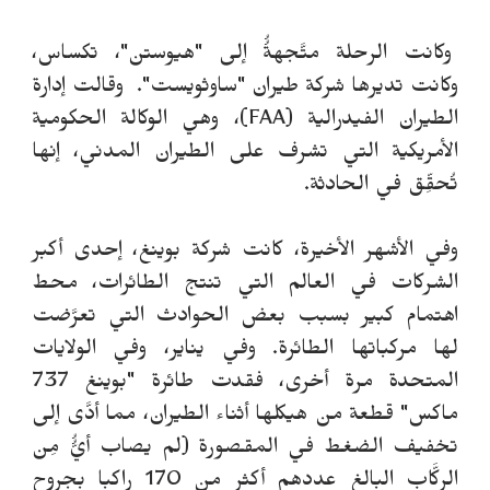
وكانت الرحلة متَّجهةُُ إلى "هيوستن"، تكساس،
وكانت تديرها شركة طيران "ساوثويست". وقالت إدارة
الطيران الفيدرالية (FAA)، وهي الوكالة الحكومية
الأمريكية التي تشرف على الطيران المدني، إنها
تُحقِّق في الحادثة.
وفي الأشهر الأخيرة، كانت شركة بوينغ، إحدى أكبر
الشركات في العالم التي تنتج الطائرات، محط
اهتمام كبير بسبب بعض الحوادث التي تعرَّضت
لها مركباتها الطائرة. وفي يناير، وفي الولايات
المتحدة مرة أخرى، فقدت طائرة "بوينغ 737
ماكس" قطعة من هيكلها أثناء الطيران، مما أدَّى إلى
تخفيف الضغط في المقصورة (لم يصاب أيُُّ مِن
الركَّاب البالغ عددهم أكثر من 170 راكبا بجروح