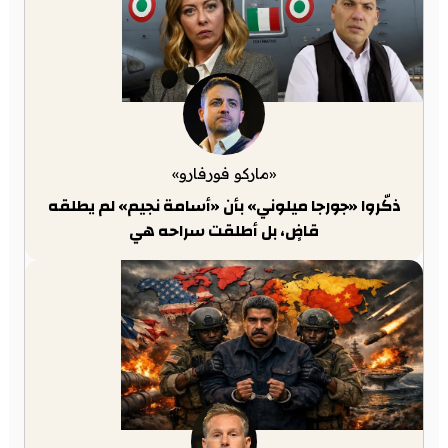
«ماركو فورفارو»
ذكّروا «جورجا ميلوني» بأن «أسامة نجيم» لم يطلقه
قاضٍ، بل أطلقت سراحه هي