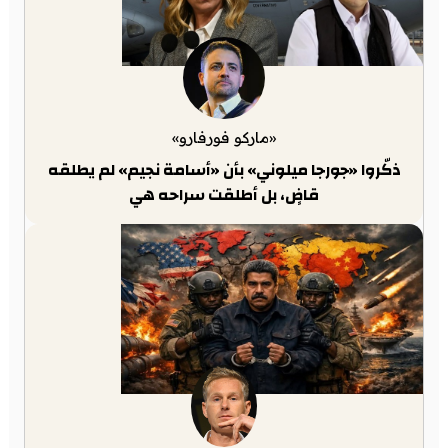
«ماركو فورفارو»
ذكّروا «جورجا ميلوني» بأن «أسامة نجيم» لم يطلقه
قاضٍ، بل أطلقت سراحه هي