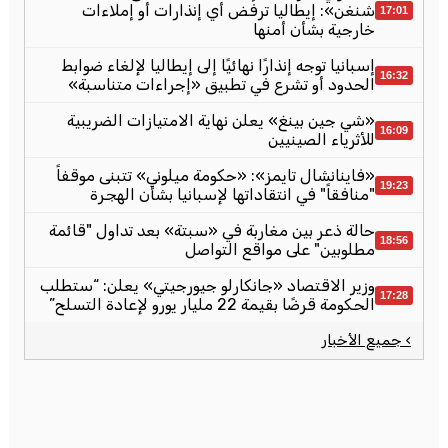
شنغن»: إيطاليا ترفض أي إنذارات أو إملاءات
17:01
خارجية بشأن أمنها
إسبانيا توجه إنذارًا نهائيًا إلى إيطاليا لإلغاء ضوابط
16:32
الحدود أو تشرع في تطبيق «إجراءات متناسبة»
«شي جين بينغ» يعلن نهاية الامتيازات الضريبية
16:09
للأثرياء الصينيين
«فاينانشال تايمز»: «حكومة ميلوني» تتبنى موقفاً
19:23
"منافقاً" في انتقاداتها لإسبانيا بشأن الهجرة
حالة ذعر بين مغاربة في «سبتة» بعد تداول "قائمة
18:56
مطلوبين" على مواقع التواصل
وزير الاقتصاد «جانكارلو جيورجيتي» يعلن: “ستطلب
17:28
الحكومة قرضًا بقيمة 22 مليار يورو لإعادة التسلح”
› جميع الأخبار