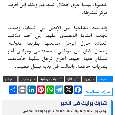
خطيرة، بينما جري اعتقال المهاجم ونقله إلى أقرب
مركز للشرطة.
واندلعت مشاجرة بين الإثنين في البداية، وعندما
لجأت الشابة المعتدى عليها إلى أحد مكاتب
العيادة حاول الرجل متابعتها بطريقة عدوانية.
وتدخل إثنان من موظَّفي المستشفى ومواطن أخر
للدفاع عنها، حينها أخرج الرجل سكِّينا، فأصابهما
بضربات خاطفة، والثالث في يديه بشكل طفيف.
التصنيف
# أوروبا
# إيطاليا
# حوادث وطنية
# لومبارديا
# ميلانو
S
P
L
P
W
T
X
F
h
r
i
i
h
e
a
شارك المقالة
a
i
n
n
a
l
c
r
n
k
t
t
e
e
شارك برأيك في الخبر
e
t
e
e
s
g
b
d
r
A
r
o
نرحب بآرائكم وتعليقاتكم، مع الالتزام بقواعد النقاش
I
e
p
a
o