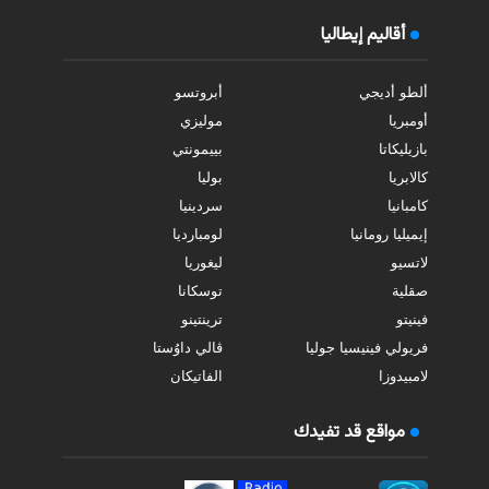
أقاليم إيطاليا
ألطو أديجي
أبروتسو
أومبريا
موليزي
بازيليكاتا
بييمونتي
كالابريا
بوليا
كامبانيا
سردينيا
إيميليا رومانيا
لومبارديا
لاتسيو
ليغوريا
صقلية
توسكانا
فينيتو
ترينتينو
فريولي فينيسيا جوليا
ڤالي داوُستا
لامبيدوزا
الفاتيكان
مواقع قد تفيدك