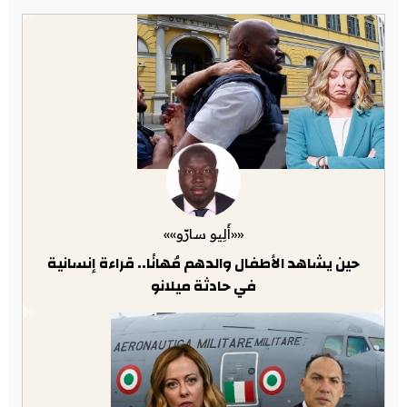
««أَلِيو سارّو»»
حين يشاهد الأطفال والدهم مُهانًا.. قراءة إنسانية
في حادثة ميلانو