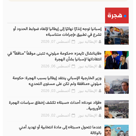
هجرة
إسبانيا توجه إنذارًا نهائيًا إلى إيطاليا لإلغاء ضوابط الحدود أو
تشرع في تطبيق «إجراءات متناسبة»
الإيطالية نيوز
أغسطس 07, 2026
«فاينانشال تايمز»: «حكومة ميلوني» تتبنى موقفاً "منافقاً" في
انتقاداتها لإسبانيا بشأن الهجرة
الإيطالية نيوز
أغسطس 06, 2026
وزير الخارجية الإسباني ينتقد إيطاليا بسبب الهجرة: حكومة
ميلوني «منافقة ولم تكن على مستوى التحدي»
الإيطالية نيوز
أغسطس 03, 2026
«فؤاد عودة»: أحداث «سبتة» تكشف إخفاق سياسات الهجرة
الأوروبية..
الإيطالية نيوز
أغسطس 02, 2026
عندما تتحول «سبتة» إلى مادة انتخابية أو تهديد أمني
بالوكالة