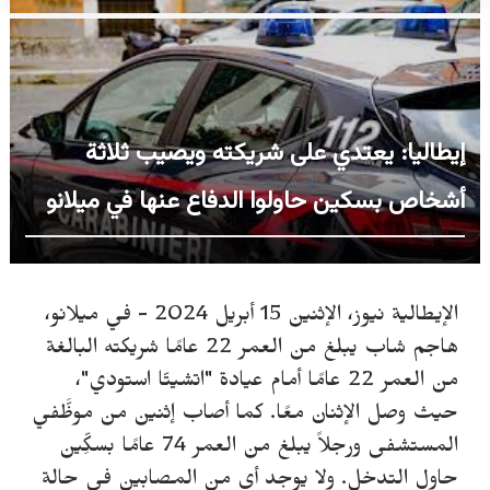
إيطاليا: يعتدي على شريكته ويصيب ثلاثة
أشخاص بسكين حاولوا الدفاع عنها في ميلانو
الإيطالية نيوز، الإثنين 15 أبريل 2024 -
في ميلانو،
هاجم شاب يبلغ من العمر 22 عامًا شريكته البالغة
من العمر 22 عامًا أمام عيادة "اتشيتّا استودي"،
حيث وصل الإثنان معًا. كما أصاب إثنين من موظَّفي
المستشفى ورجلاً يبلغ من العمر 74 عامًا بسكِّين
حاول التدخل. ولا يوجد أي من المصابين في حالة