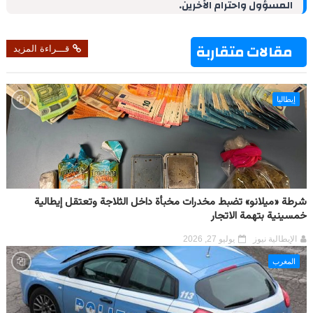
المسؤول واحترام الآخرين.
n
s
p
m
k
t
مقالات متقاربة
قـــراءة المزيد
إيطاليا
شرطة «ميلانو» تضبط مخدرات مخبأة داخل الثلاجة وتعتقل إيطالية
خمسينية بتهمة الاتجار
الإيطالية نيوز
يوليو 27, 2026
المغرب