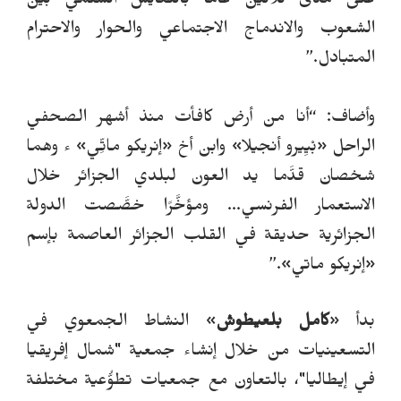
على مدى ثلاثين عاماً بالتعايش السلمي بين
الشعوب والاندماج الاجتماعي والحوار والاحترام
المتبادل.
”
وأضاف: “أنا من أرض كافأت منذ أشهر الصحفي
الراحل «بْيِيرو أنجيلا» وابن أخ «إنريكو ماتِّي» ء وهما
شخصان قدَّما يد العون لبلدي الجزائر خلال
الاستعمار الفرنسي... ومؤخَّرًا خصَّصت الدولة
الجزائرية حديقة في القلب الجزائر العاصمة بإسم
«إنريكو ماتي».
”
بدأ
«
كامل بلعيطوش
»
النشاط الجمعوي في
التسعينيات من خلال إنشاء جمعية "شمال إفريقيا
في إيطاليا"، بالتعاون مع جمعيات تطوُّعية مختلفة