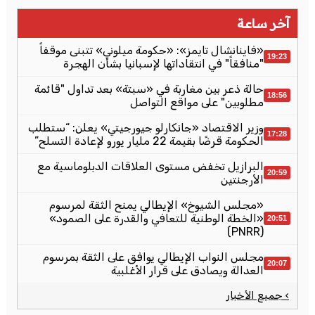
آخر ساعة
«فاينانشال تايمز»: «حكومة ميلوني» تتبنى موقفاً
19:23
"منافقاً" في انتقاداتها لإسبانيا بشأن الهجرة
حالة ذعر بين مغاربة في «سبتة» بعد تداول "قائمة
18:56
مطلوبين" على مواقع التواصل
وزير الاقتصاد «جانكارلو جيورجيتي» يعلن: “ستطلب
17:28
الحكومة قرضًا بقيمة 22 مليار يورو لإعادة التسلح”
البرازيل تخفض مستوى العلاقات الدبلوماسية مع
20:59
الأرجنتين
«مجلس الشيوخ» الإيطالي يمنح الثقة لمرسوم
«الخطة الوطنية للتعافي والقدرة على الصمود»
20:51
(PNRR)
مجلس النواب الإيطالي يوافق على الثقة بمرسوم
20:07
العدالة ويصادق على قرار الأغلبية
› جميع الأخبار