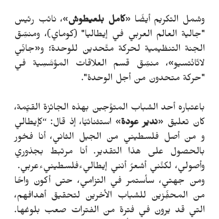
وشمل التكريم أيضًا «
كامل بلعيطوش
»، نائب رئيس
"جالية العالم العربي في إيطاليا" (كوماي)، ومنسِّق
الجنة التنظيمية لحركة متَّحدين للوحدة؛ و«جانِّي
لاتّانْتسيو»، منسِّق قسم العلاقات المؤسَّسِية في
"حركة متحدون من أجل الوحدة".
باعتباره أحد الشباب المتوَّجين بهذه الجائزة القيِّمة،
كان تعليق «
ندير عودة
» استثنائيًا، إذ قال: “كإيطالي
و من أصل فلسطيني من الجيل الثاني، أنا فخور
بالحصول على هذا التقدير. أنا مرتبط بجذوري
وأصولي، لكنَّني أشعرُ أنني إيطاليءفلسطينيءعربي.
ومن جهتي، سأستمر في التزامي، حتى أكون واحًا
من المحفِّزين للشباب الأخرين لتحقيق أهدافهم،
التي قد يرون في فترة من الفترات صعب بلوغها.