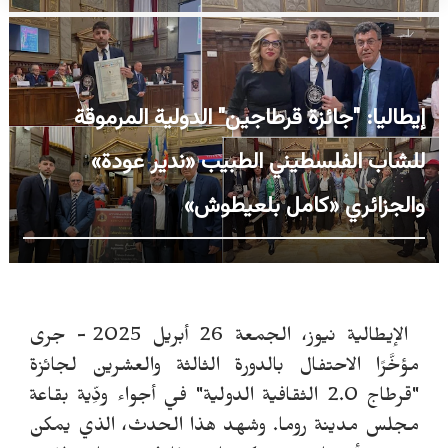
إيطاليا: "جائزة قرطاجين" الدولية المرموقة
للشاب الفلسطيني الطبيب «ندير عودة»
والجزائري «كامل بلعيطوش»
الإيطالية نيوز، الجمعة 26 أبريل 2025 - جرى
مؤخَّرًا الاحتفال بالدورة الثالثة والعشرين لجائزة
"قرطاج 2.0 الثقافية الدولية" في أجواء ودِّية بقاعة
مجلس مدينة روما. وشهد هذا الحدث، الذي يمكن