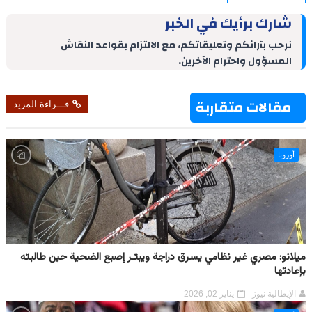
a
i
n
n
a
l
c
r
n
k
t
t
e
e
شارك برأيك في الخبر
e
t
e
e
s
g
b
d
r
A
r
o
نرحب بآرائكم وتعليقاتكم، مع الالتزام بقواعد النقاش
I
e
p
a
o
المسؤول واحترام الآخرين.
n
s
p
m
k
t
مقالات متقاربة
قـــراءة المزيد
أوروبا
ميلانو: مصري غير نظامي يسرق دراجة ويبتـر إصبع الضحية حين طالبته
بإعادتها
الإيطالية نيوز
يناير 02, 2026