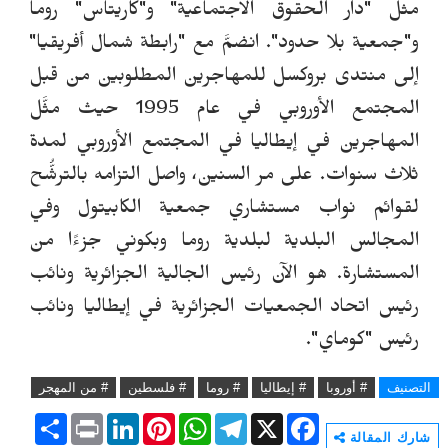
مثل "دار الحقوق الاجتماعية" و"كاريتاس" روما
و"جمعية بلا حدود".
انضمَّ مع "رابطة شمال أفريقيا"
إلى منتدى بروكسل للمهاجرين المطلوبين من قبل
المجتمع الأوروبي في عام 1995 حيث مثَّل
المهاجرين في إيطاليا في المجتمع الأوروبي لمدة
ثلاث سنوات.
على مر السنين، واصل التزامه بالترشُّح
لقوائم نواب مستشاري جمعية الكابيتول وفي
المجالس البلدية لبلدية روما وبكوني جزءًا من
المستشارة.
هو الآن رئيس الجالية الجزائرية ونائب
رئيس اتحاد الجمعيات الجزائرية في إيطاليا ونائب
رئيس "كوماي".
التصنيف
# أوروبا
# إيطاليا
# روما
# فلسطين
# من المهجر
S
P
L
P
W
T
X
F
h
r
i
i
h
e
a
شارك المقالة