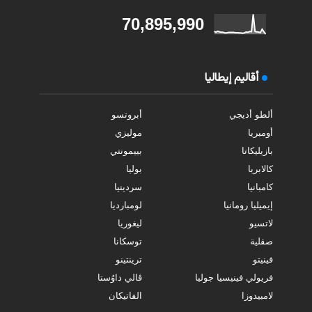
70,895,990
أقاليم إيطاليا
ألطو أديجي
أبروتسو
أومبريا
موليزي
بازيليكاتا
بييمونتي
كالابريا
بوليا
كامبانيا
سردينيا
إيميليا رومانيا
لومبارديا
لاتسيو
ليغوريا
صقلية
توسكانا
فينيتو
ترينتينو
فريولي فينيسيا جوليا
ڤالي داوُستا
لامبيدوزا
الفاتيكان