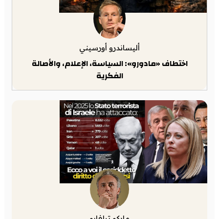
أليساندرو أورسيني
اختطاف «مادورو»: السياسة، الإعلام، والأصالة
الفكرية
ماركو ترافايو