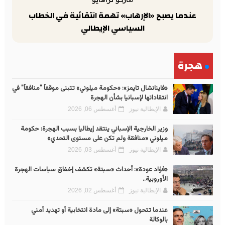
عندما يصبح «الإرهاب» تهمة انتقائية في الخطاب
السياسي الإيطالي
هجرة
«فاينانشال تايمز»: «حكومة ميلوني» تتبنى موقفاً "منافقاً" في
انتقاداتها لإسبانيا بشأن الهجرة
الإيطالية نيوز
أغسطس 06, 2026
وزير الخارجية الإسباني ينتقد إيطاليا بسبب الهجرة: حكومة
ميلوني «منافقة ولم تكن على مستوى التحدي»
الإيطالية نيوز
أغسطس 03, 2026
«فؤاد عودة»: أحداث «سبتة» تكشف إخفاق سياسات الهجرة
الأوروبية..
الإيطالية نيوز
أغسطس 02, 2026
عندما تتحول «سبتة» إلى مادة انتخابية أو تهديد أمني
بالوكالة