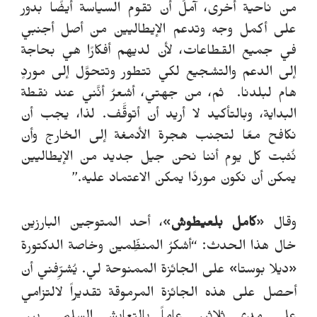
من ناحية أخرى، آملُ أن تقوم السياسة أيضًا بدور
على أكمل وجه وتدعم الإيطاليين من أصل أجنبي
في جميع القطاعات، لأن لديهم أفكارًا هي بحاجة
إلى الدعم والتشجيع لكي تتطور وتتحوَّل إلى موردٍ
هام لبلدنا. ثم، من جهتي، أشعرُ أنَّني عند نقطة
البداية، وبالتأكيد لا أريد أن أتوقَّف. لذا، يجب أن
نكافح معًا لتجنب هجرة الأدمغة إلى الخارج وأن
نُثبت كل يوم أننا نحن جيل جديد من الإيطاليين
يمكن أن نكون موردًا يمكن الاعتماد عليه.”
وقال «
كامل بلعيطوش
»
، أحد المتوجين البارزين
خال هذا الحدث:
“
أشكرُ المنظِّمين وخاصة الدكتورة
«ديلا بوستا» على الجائزة الممنوحة لي. يُشرِّفني أن
أحصل على هذه الجائزة المرموقة تقديراً لالتزامي