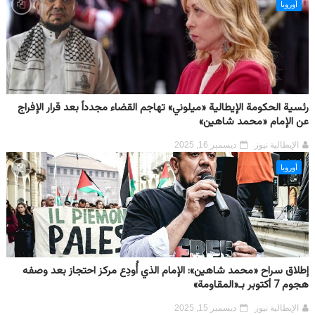
أوروبا
رئسية الحكومة الإيطالية «ميلوني» تهاجم القضاء مجدداً بعد قرار الإفراج
عن الإمام «محمد شاهين»
الإيطالية نيوز
ديسمبر 16, 2025
أوروبا
إطلاق سراح «محمد شاهين»: الإمام الذي أُودِع مركز احتجاز بعد وصفه
هجوم 7 أكتوبر بـ«المقاومة»
الإيطالية نيوز
ديسمبر 15, 2025