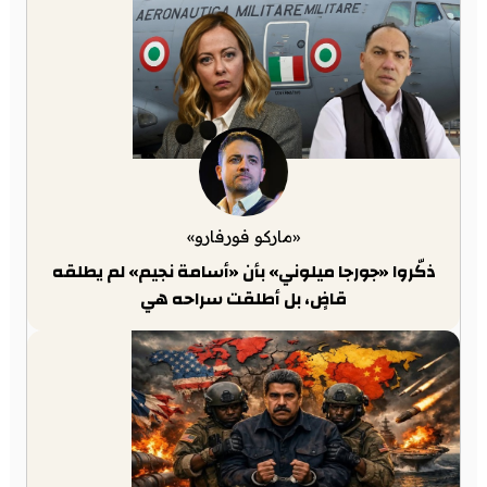
«ماركو فورفارو»
ذكّروا «جورجا ميلوني» بأن «أسامة نجيم» لم يطلقه
قاضٍ، بل أطلقت سراحه هي