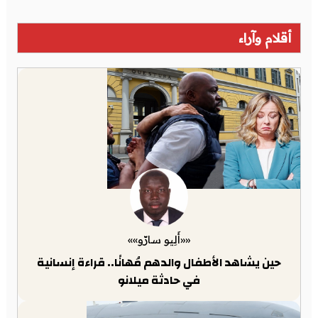
أقلام وآراء
««أَلِيو سارّو»»
حين يشاهد الأطفال والدهم مُهانًا.. قراءة إنسانية
في حادثة ميلانو