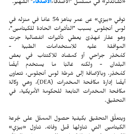
«تشاندلر» في مسلسل "الأصدقاء
الأصدقاء
" الشهير.
توفي «بيرّي» عن عمر يناهز 54 عامًا في منزله في
لوس أنجلوس بسبب "التأثيرات الحادة للكيتامين"،
وهو عقار مُهدِّئ يعطي تأثيرات انفصالية جرت
الموافقة عليه للاستخدامات الطبية -
كمُخدِّر جراحي أو كمضاد للاكتئاب في بعض
البلدان - ولكنه غالبًا ما يستخدم أيضًا
كمُخدِّر. وبالإضافة إلى شرطة لوس أنجلوس، تتعاون
أيضًا إدارة مكافحة المخدرات (DEA)، وهي وكالة
مكافحة المخدرات التابعة للحكومة الأمريكية، في
التحقيق.
ويتعلَّق التحقيق بكيفية حصول الممثِّل على جُرعة
الكيتامين التي تناولها قبل وفاته. تناول «بيرّي»