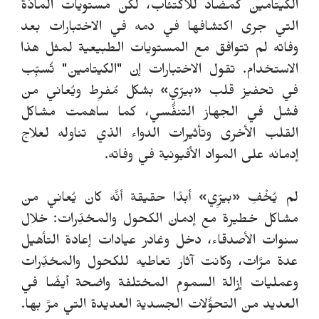
الكيتامين كمضاد للاكتئاب، لكن مستويات المادَّة
التي جرى اكتشافها في دمه في الاختبارات بعد
وفاته لم تتوافق مع المستويات الطبيعية لمثل هذا
الاستخدام. تقول الاختبارات إن "الكيتامين" تُسبِّب
في تحفيز قلب «بيرّي» بشكل مُفرِط ويُعاني من
فشل في الجهاز التنفُّسي، كما ساهمت مشاكل
القلب الأخرى وتأثيرات الدواء الذي تناوله لعلاج
إدمانه على المواد الأفيونية في وفاته.
لم يُخْفِ «بيرِّي» أبدًا حقيقة أنَّه كان يُعاني من
مشاكل خطيرة مع إدمان الكحول والمخدِّرات: خلال
سنوات الأصدقاء، دخل وغادر عيادات إعادة التأهيل
عدة مرَّات، وكانت آثار تعاطيه للكحول والمخدِّرات
وعمليات إزالة السموم المختلفة واضحة أيضًا في
العديد من التحوُّلات الجسدية العديدة التي مرَّ بها.