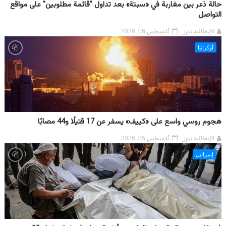
حالة ذعر بين مغاربة في «سبتة» بعد تداول "قائمة مطلوبين" على مواقع
التواصل
الإيطالية نيوز
أغسطس 06, 2026
أوكرانيا
هجوم روسي واسع على «كييف» يسفر عن 17 قتيلًا و44 مصابًا
الإيطالية نيوز
أغسطس 05, 2026
إسرائيل