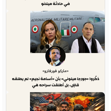
في حادثة ميلانو
«ماركو فورفارو»
ذكّروا «جورجا ميلوني» بأن «أسامة نجيم» لم يطلقه
قاضٍ، بل أطلقت سراحه هي