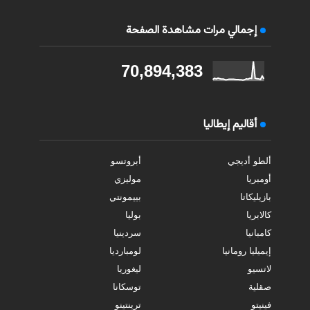
إجمالي مرات مشاهدة الصفحة
70,894,383
أقاليم إيطاليا
ألطو أديجي
أبروتسو
أومبريا
موليزي
بازيليكاتا
بييمونتي
كالابريا
بوليا
كامبانيا
سردينيا
إيميليا رومانيا
لومبارديا
لاتسيو
ليغوريا
صقلية
توسكانا
فينيتو
ترينتينو