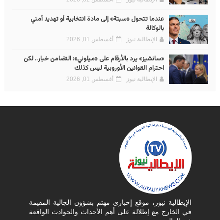
عندما تتحول «سبتة» إلى مادة انتخابية أو تهديد أمني
بالوكالة
الإيطالية نيوز
أغسطس 01, 2026
«سانشيز» يرد بالأرقام على «ميلوني»: التضامن خيار.. لكن
احترام القوانين الأوروبية ليس كذلك
الإيطالية نيوز
أغسطس 01, 2026
الإيطالية نيوز، موقع إخباري مهتم بشؤون الجالية المقيمة
في الخارج مع إطلالة على أهم الأحداث والحوادث الواقعة