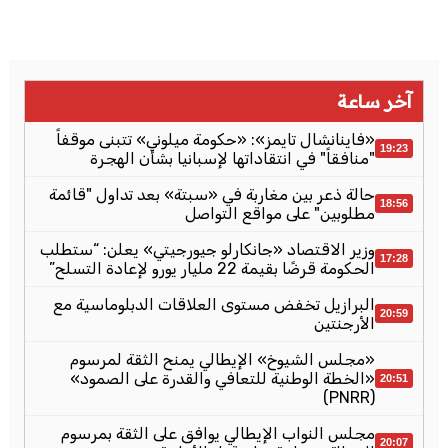
آخر ساعة
«فاينانشال تايمز»: «حكومة ميلوني» تتبنى موقفاً
19:23
"منافقاً" في انتقاداتها لإسبانيا بشأن الهجرة
حالة ذعر بين مغاربة في «سبتة» بعد تداول "قائمة
18:56
مطلوبين" على مواقع التواصل
وزير الاقتصاد «جانكارلو جيورجيتي» يعلن: “ستطلب
17:28
الحكومة قرضًا بقيمة 22 مليار يورو لإعادة التسلح”
البرازيل تخفض مستوى العلاقات الدبلوماسية مع
20:59
الأرجنتين
«مجلس الشيوخ» الإيطالي يمنح الثقة لمرسوم
«الخطة الوطنية للتعافي والقدرة على الصمود»
20:51
(PNRR)
مجلس النواب الإيطالي يوافق على الثقة بمرسوم
20:07