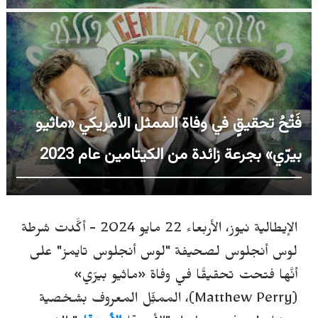
فَتْحُ تحقيقٍ في وفاة الممثل الأمريكي «ماثيو
بيرّي» بجرعة زائدة من الكيتامين عام 2023
الإيطالية نيوز، الأربعاء 22 مايو 2024 -
أكَّدت شرطة
لوس أنجلوس لصحيفة "لوس أنجلوس تايمز" على
أنَّها فتحت تحقيقًا في وفاة «ماثيو بيرّي»
(
Matthew Perry
)، الممثِّل المعروف بشخصية