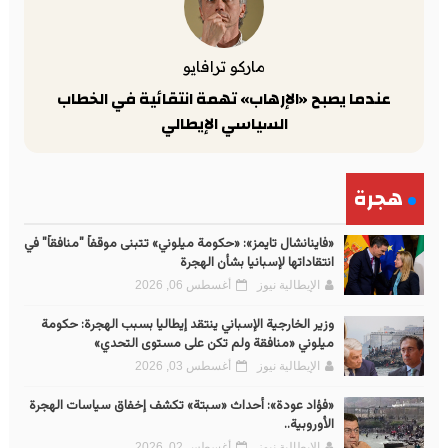
ماركو ترافايو
عندما يصبح «الإرهاب» تهمة انتقائية في الخطاب
السياسي الإيطالي
هجرة
«فاينانشال تايمز»: «حكومة ميلوني» تتبنى موقفاً "منافقاً" في
انتقاداتها لإسبانيا بشأن الهجرة
الإيطالية نيوز
أغسطس 06, 2026
وزير الخارجية الإسباني ينتقد إيطاليا بسبب الهجرة: حكومة
ميلوني «منافقة ولم تكن على مستوى التحدي»
الإيطالية نيوز
أغسطس 03, 2026
«فؤاد عودة»: أحداث «سبتة» تكشف إخفاق سياسات الهجرة
الأوروبية..
الإيطالية نيوز
أغسطس 02, 2026