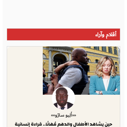
أقلام وآراء
««أَلِيو سارّو»»
حين يشاهد الأطفال والدهم مُهانًا.. قراءة إنسانية