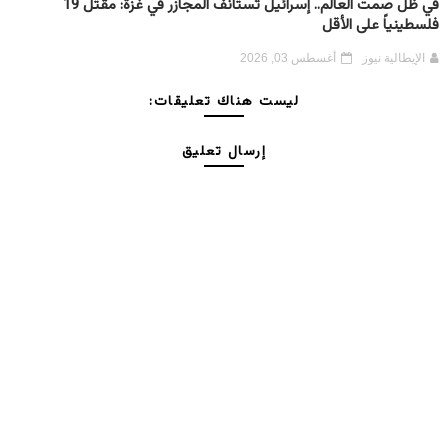
في ظل صمت العالم.. إسرائيل تستأنف المجازر في غزة: مقتل 19
فلسطينياً على الأقل
الإيطالية نيوز
أغسطس 03, 2026
ليست هناك تعليقات:
إرسال تعليق