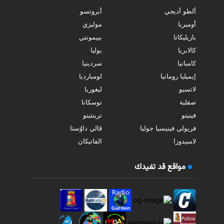
ألطو أديجي
أبروتسو
أومبريا
موليزي
بازيليكاتا
بييمونتي
كالابريا
بوليا
كامبانيا
سردينيا
إيميليا رومانيا
لومبارديا
لاتسيو
ليغوريا
صقلية
توسكانا
فينيتو
ترينتينو
فريولي فينيسيا جوليا
ڤالي داوُستا
لامبيدوزا
الفاتيكان
مواقع قد تفيدك