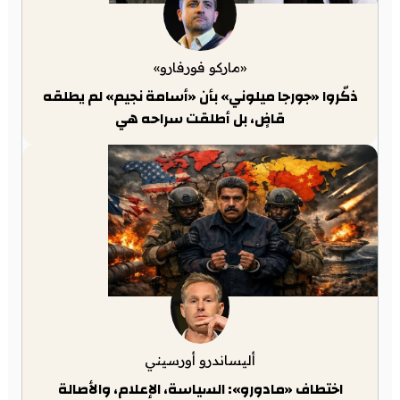
«ماركو فورفارو»
ذكّروا «جورجا ميلوني» بأن «أسامة نجيم» لم يطلقه
قاضٍ، بل أطلقت سراحه هي
أليساندرو أورسيني
اختطاف «مادورو»: السياسة، الإعلام، والأصالة