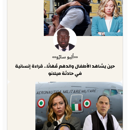
««أَلِيو سارّو»»
حين يشاهد الأطفال والدهم مُهانًا.. قراءة إنسانية
في حادثة ميلانو