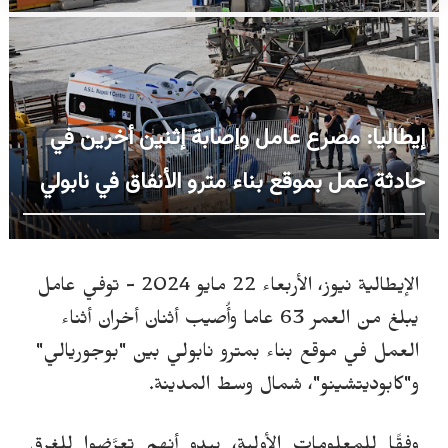
إيطاليا: مصرع عامل وإصابة إثنين أخرين في
حادثة عمل بموقع بناء مترو الأنفاق في نابولي
الإيطالية نيوز، الأربعاء 22 مايو 2024 -
توفي عامل
يبلغ من العمر 63 عاما وأُصيب أثنان أخران أثناء
العمل في موقع بناء بمترو نابولي بين "بوجوريالي"
و"كابوديتشينو"، شمال وسط المدينة.