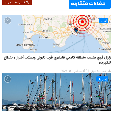
مقالات متقاربة
قـــراءة المزيد
أوروبا
زلزال قوي يضرب منطقة كامبي فليغري قرب نابولي ويسبِّب أضرار وانقطاع
للكهرباء
الإيطالية نيوز
أغسطس 01, 2026
إسرائيل