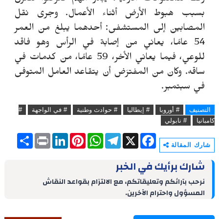
وفقًا للمعلومات الأولية، يبدو أنهم تعرَّضوا للغرق
بسبب هبوط الأرض أثناء الأعمال. وجرى نقل
المصابين إلى المستشفى: أحدهما يبلغ من العمر
54 عامًا، يعاني من إصابة في الرأس وهو فاقد
للوعي، فيما يعاني الأخر، 59 عامًا، من كدمات في
ساقه. وكان من المفترَض أن يتقاعد العامل المتوفى
في سبتمبر.
التصنيف
# أوروبا
# إيطاليا
# حوادث وطنية
# في الواجهة
#
كامبانيا
# نابولي
S
P
L
P
W
T
X
F
h
r
i
i
h
e
a
شارك المقالة
a
i
n
n
a
l
c
r
n
k
t
t
e
e
شارك برأيك في الخبر
e
t
e
e
s
g
b
d
r
A
r
o
نرحب بآرائكم وتعليقاتكم، مع الالتزام بقواعد النقاش
I
e
p
a
o
المسؤول واحترام الآخرين.
n
s
p
m
k
t