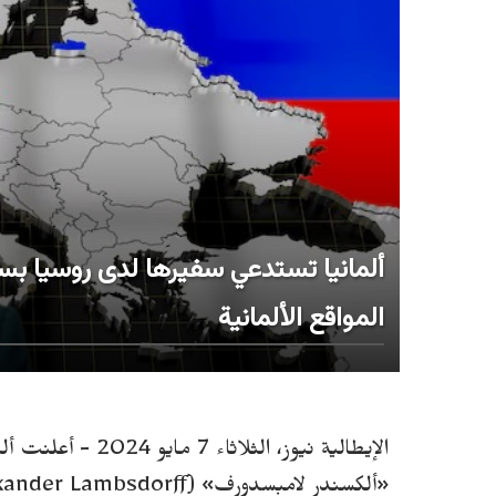
ألمانيا تستدعي سفيرها لدى روسيا بس
المواقع الألمانية
الإيطالية نيوز، الث
«ألكسندر لامبسدورف» (Alexander Lambsdorff) إلى برلين لمدة أسبوع.