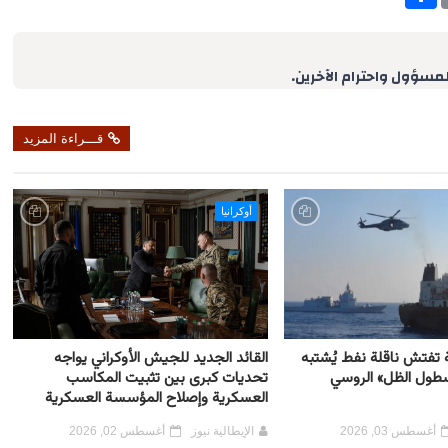
h
a
r
e
لمسؤول واحترام الآخرين.
قـــراءة المزيد
أوكرانيا
ية تفتش ناقلة نفط يُشتبه
القائد الجديد للجيش الأوكراني يواجه
أسطول الظل» الروسي
تحديات كبرى بين تثبيت المكاسب
العسكرية وإصلاح المؤسسة العسكرية
أغسطس 03, 2026
الإيطالية نيوز
أغسطس 02, 2026