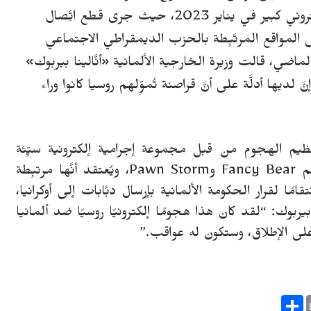
«لامبسدورف» المؤقَّت ردِّ فعل على هجوم إلكتروني كبير في يناير 2023، حيث جرى قطع اتِّصال
المواقع المرتَبِطة بالحزب الديمقراطي الاجتماعي
ماضي، قالت وزيرة الخارجية الألمانية «أنَّالينا بيربوك»
إنَّ لديها أدلَّة على أنَّ قراصنة تُموِّلهم روسيا كانوا وراء
ظيم الهجوم من قبل مجموعة إجرامية إلكترونية سيِّئة
السُّمعة تُسمَّى "APT28"، والمعروفة أيضًا باسم Fancy Bear وPawn Storm، ويُعتقد أنَّها مرتبِطة
مًا لقرار الحكومة الألمانية بإرسال دبَّابات إلى أوكرانيا،
ربوك: “لقد كان هذا هجومًا إلكترونيًا روسيًا ضد ألمانيا
ول على الإطلاق، وستكون له عواقب.”
S