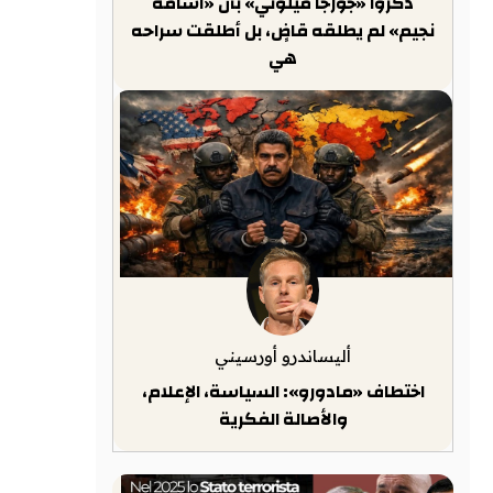
ذكّروا «جورجا ميلوني» بأن «أسامة
نجيم» لم يطلقه قاضٍ، بل أطلقت سراحه
هي
أليساندرو أورسيني
اختطاف «مادورو»: السياسة، الإعلام،
والأصالة الفكرية