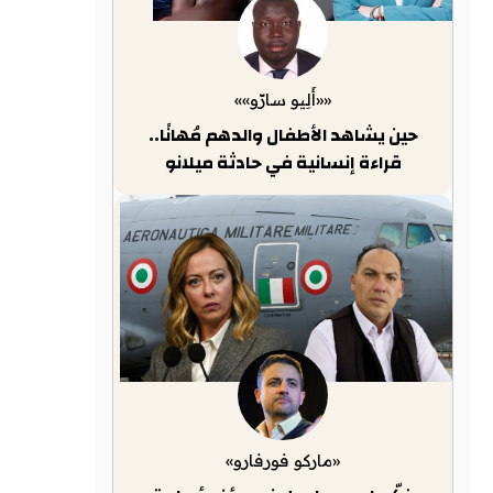
««أَلِيو سارّو»»
حين يشاهد الأطفال والدهم مُهانًا..
قراءة إنسانية في حادثة ميلانو
«ماركو فورفارو»