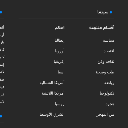
سينما
أقسام متنوعة
العالم
ألط
أوم
سياسة
إيطاليا
بازي
كالا
اقتصاد
أوروبا
كامب
ثقافة وفن
إفريقيا
إيمي
طب وصحة
آسيا
لات
صقل
رياضة
أمريكا الشمالية
فيني
تكنولوجيا
أمريكا اللاتينية
فري
لامب
هجرة
روسيا
من المهجر
الشرق الأوسط