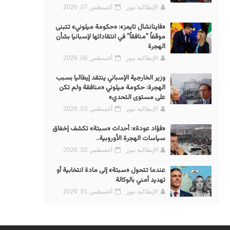
الإيطالية نيوز
أغسطس 07, 2026
«فاينانشال تايمز»: «حكومة ميلوني» تتبنى
موقفاً "منافقاً" في انتقاداتها لإسبانيا بشأن
الهجرة
الإيطالية نيوز
أغسطس 06, 2026
وزير الخارجية الإسباني ينتقد إيطاليا بسبب
الهجرة: حكومة ميلوني «منافقة ولم تكن
على مستوى التحدي»
الإيطالية نيوز
أغسطس 03, 2026
«فؤاد عودة»: أحداث «سبتة» تكشف إخفاق
سياسات الهجرة الأوروبية..
الإيطالية نيوز
أغسطس 02, 2026
عندما تتحول «سبتة» إلى مادة انتخابية أو
تهديد أمني بالوكالة
الإيطالية نيوز
أغسطس 01, 2026