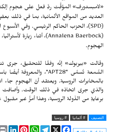
العديد من المواقع الألمانية، بما في ذلك بعض 
(SPD)، الحزب الحاكم الرئيسي.
وفي الأسبوع ال
(
Annalena Baerbock
)، أثناء زيارة لأستراليا، 
الهجوم.
وقالت «بيربوك» إنَّه وفقًا للتحقيق، جرى تن
بالمخابرات الروسية. ويعتقد أنَّ الهجوم جاء انتقا
والذي جرى اتخاذه في ذلك الوقت.
وأضافت بي
برعايةٍ من الدَّولة الروسية، وهذا أمرُُ غير مقب
التصنيف
# ألمانيا
# روسيا
P
L
P
W
T
X
F