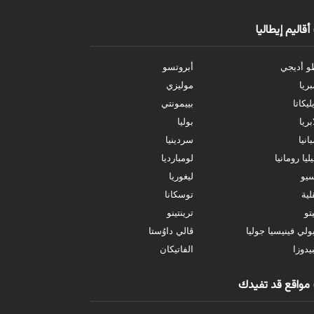
أقاليم إيطاليا
و أديجي
أبروتسو
بريا
موليزي
ليكاتا
بييمونتي
بريا
بوليا
انيا
سردينيا
ليا رومانيا
لومبارديا
سيو
ليغوريا
ية
توسكانا
تو
ترينتينو
ولي فينيسيا جوليا
ڤالي داوُستا
يدوزا
الفاتيكان
مواقع قد تفيدك