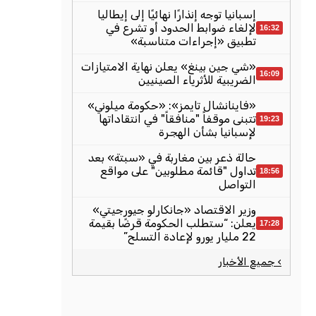
إسبانيا توجه إنذارًا نهائيًا إلى إيطاليا
لإلغاء ضوابط الحدود أو تشرع في
16:32
تطبيق «إجراءات متناسبة»
«شي جين بينغ» يعلن نهاية الامتيازات
16:09
الضريبية للأثرياء الصينيين
«فاينانشال تايمز»: «حكومة ميلوني»
تتبنى موقفاً "منافقاً" في انتقاداتها
19:23
لإسبانيا بشأن الهجرة
حالة ذعر بين مغاربة في «سبتة» بعد
تداول "قائمة مطلوبين" على مواقع
18:56
التواصل
وزير الاقتصاد «جانكارلو جيورجيتي»
يعلن: “ستطلب الحكومة قرضًا بقيمة
17:28
22 مليار يورو لإعادة التسلح”
› جميع الأخبار