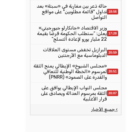
حالة ذعر بين مغاربة في «سبتة» بعد
تداول "قائمة مطلوبين" على مواقع
18:56
التواصل
وزير الاقتصاد «جانكارلو جيورجيتي»
يعلن: “ستطلب الحكومة قرضًا بقيمة
17:28
22 مليار يورو لإعادة التسلح”
البرازيل تخفض مستوى العلاقات
20:59
الدبلوماسية مع الأرجنتين
«مجلس الشيوخ» الإيطالي يمنح الثقة
لمرسوم «الخطة الوطنية للتعافي
20:51
والقدرة على الصمود» (PNRR)
مجلس النواب الإيطالي يوافق على
الثقة بمرسوم العدالة ويصادق على
20:07
قرار الأغلبية
› جميع الأخبار