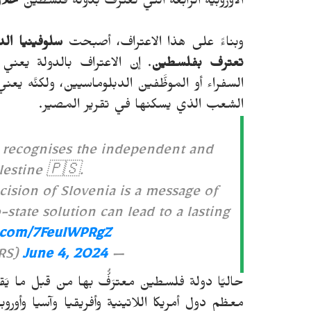
الأوروبية الرابعة التي تعترف بدولة فلسطين
خلال
وبناءً على هذا الاعتراف، أصبحت
سلوفينيا الدو
تعترف بفلسطين
. إن الاعتراف بالدولة يعني
السفراء أو الموظَّفين الدبلوماسيين، ولكنَّه ي
الشعب الذي يسكنها في تقرير المصير.
y recognises the independent and
lestine 🇵🇸.
ecision of Slovenia is a message of
state solution can lead to a lasting
r.com/7FeuIWPRgZ
June 4, 2024
— MFEA Slovenia (@MZEZ_RS)
حاليًا دولة فلسطين معترَفُُ بها من قبل ما يَقر
معظم دول أمريكا اللاتينية وأفريقيا وآسيا وأوروب