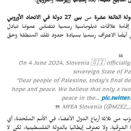
 أسابيع قليلة
، بعد
إسبانيا
و
إيرلندا
و
النرويج
.
لة الثالثة عشرة
من
بين 27 دولة في الاتحاد الأوروبي
 إقامة علاقات دبلوماسية رسمية تتضمَّن عمومًا تبادل
عني أيضًا الاعتراف رسميًا بسيادة حدود تلك المنطقة وحق
On 4 June 2024, Slovenia 🇸🇮 officiall
sovereign State of Pa
"Dear people of Palestine, today's final d
hope and peace. We believe that only a two-
peace in the…
pic.twitte
ُب من ثلاثة أرباع الدول الأعضاء في الأمم المتَّحدة، أي
ا الشرقية. ولا تعترف إيطاليا بالدولة الفلسطينية، لكن لا