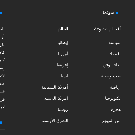
سينما
أقسام متنوعة
العالم
ألط
أوم
سياسة
إيطاليا
بازي
كالا
اقتصاد
أوروبا
كامب
ثقافة وفن
إفريقيا
إيمي
طب وصحة
آسيا
لات
صقل
رياضة
أمريكا الشمالية
فيني
تكنولوجيا
أمريكا اللاتينية
فري
لامب
هجرة
روسيا
من المهجر
الشرق الأوسط