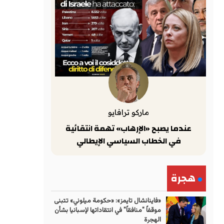
ماركو ترافايو
عندما يصبح «الإرهاب» تهمة انتقائية
في الخطاب السياسي الإيطالي
هجرة
«فاينانشال تايمز»: «حكومة ميلوني» تتبنى
موقفاً "منافقاً" في انتقاداتها لإسبانيا بشأن
الهجرة