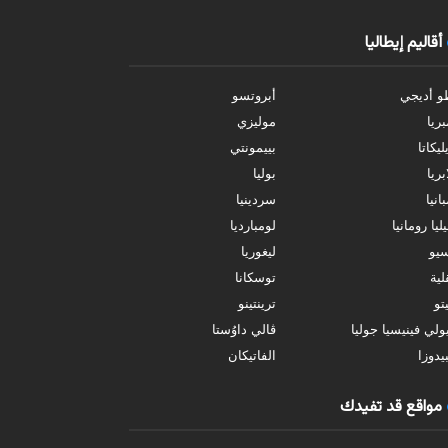
أقاليم إيطاليا
و أديجي
أبروتسو
بريا
موليزي
ليكاتا
بييمونتي
بريا
بوليا
انيا
سردينيا
ليا رومانيا
لومبارديا
سيو
ليغوريا
ية
توسكانا
تو
ترينتينو
ولي فينيسيا جوليا
ڤالي داوُستا
يدوزا
الفاتيكان
مواقع قد تفيدك