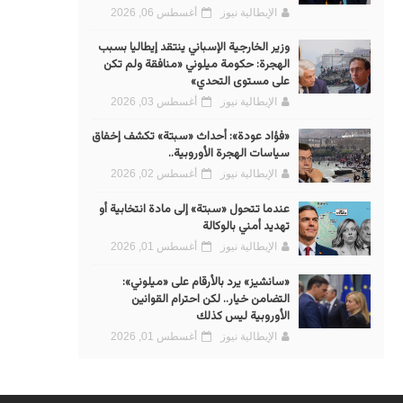
الإيطالية نيوز
أغسطس 06, 2026
وزير الخارجية الإسباني ينتقد إيطاليا بسبب
الهجرة: حكومة ميلوني «منافقة ولم تكن
على مستوى التحدي»
الإيطالية نيوز
أغسطس 03, 2026
«فؤاد عودة»: أحداث «سبتة» تكشف إخفاق
سياسات الهجرة الأوروبية..
الإيطالية نيوز
أغسطس 02, 2026
عندما تتحول «سبتة» إلى مادة انتخابية أو
تهديد أمني بالوكالة
الإيطالية نيوز
أغسطس 01, 2026
«سانشيز» يرد بالأرقام على «ميلوني»:
التضامن خيار.. لكن احترام القوانين
الأوروبية ليس كذلك
الإيطالية نيوز
أغسطس 01, 2026