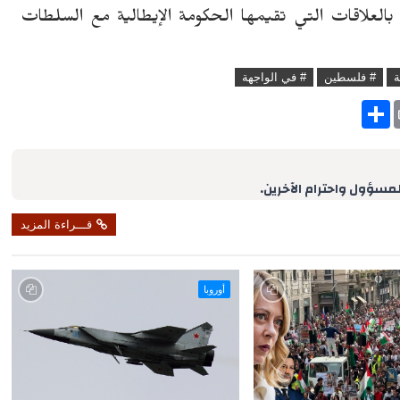
لعلاقات التي تقيمها الحكومة الإيطالية مع السلطات
ة
# فلسطين
# في الواجهة
S
h
a
r
e
لمسؤول واحترام الآخرين.
قـــراءة المزيد
أوروبا