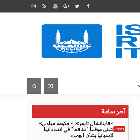
آخر ساعة
«فاينانشال تايمز»: «حكومة ميلوني»
تتبنى موقفاً "منافقاً" في انتقاداتها
19:23
لإسبانيا بشأن الهجرة