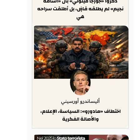
ذكّروا «جورجا ميلوني» بأن «أسامة
نجيم» لم يطلقه قاضٍ، بل أطلقت سراحه
هي
أليساندرو أورسيني
اختطاف «مادورو»: السياسة، الإعلام،
والأصالة الفكرية