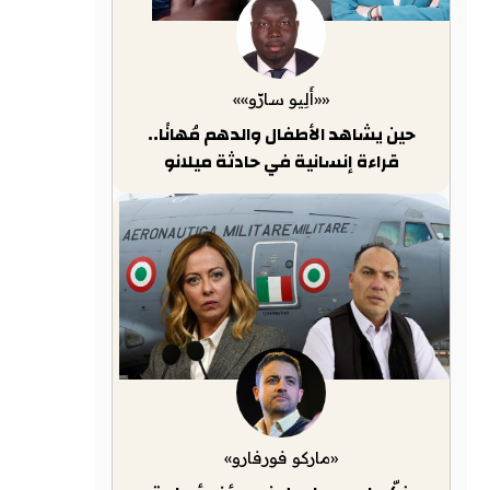
««أَلِيو سارّو»»
حين يشاهد الأطفال والدهم مُهانًا..
قراءة إنسانية في حادثة ميلانو
«ماركو فورفارو»