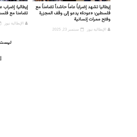
إيطاليا تشهد إضراباً عاماً حاشداً تضامناً مع
إيطاليا: إضراب
فلسطين: «عودة» يدعو إلى وقف المجزرة
تضامنا مع فلس
وفتح ممرات إنسانية
الإيطالية نيوز
الإيطالية نيوز
سبتمبر 23, 2025
ليست 
إ