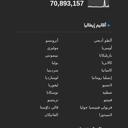
70,893,157
أقاليم إيطاليا
ألطو أديجي
أبروتسو
أومبريا
موليزي
بازيليكاتا
بييمونتي
كالابريا
بوليا
كامبانيا
سردينيا
إيميليا رومانيا
لومبارديا
لاتسيو
ليغوريا
صقلية
توسكانا
فينيتو
ترينتينو
فريولي فينيسيا جوليا
ڤالي داوُستا
لامبيدوزا
الفاتيكان