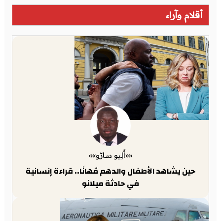
أقلام وآراء
««أَلِيو سارّو»»
حين يشاهد الأطفال والدهم مُهانًا.. قراءة إنسانية
في حادثة ميلانو