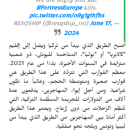
We are angry and sad.
#FortressEurope
kills.
pic.twitter.com/o9y1gihfhs
June 17,
— RESQSHIP (@resqship_int)
2024
أصبح الطريق الذي يبدأ من تركيا ويصل إلى إقليم
"كالابريا" أو "بوليا"، المتاخمة لليونان، ذو شعبية
متزايدة في السنوات الأخيرة، بَدْءًا من عام 2021.
معظم القوارب التي تتردَّد على هذا الطريق هي
قوارب صغيرة ومتوسِّطة الحجم، وغالباً ما تكون
شِراعية. ومن أجل إيواء المهاجرين، يدفعون عدة
آلاف من الدولارات للجريمة المنظَّمة التركية، التي
تُنظِّم الرَّحلات من دون إزعاج. ويعتبر هذا الطريق
أكثر أمانًا بين المهاجرين من الطريق الذي يبدأ من
ليبيا وتونس ويتَّجه نحو صقلية.