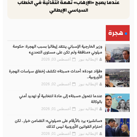
عندما يصبح «الإرهاب» تهمة انتقائية في الخطاب
السياسي الإيطالي
هجرة
وزير الخارجية الإسباني ينتقد إيطاليا بسبب الهجرة: حكومة
ميلوني «منافقة ولم تكن على مستوى التحدي»
الإيطالية نيوز
أغسطس 03, 2026
«فؤاد عودة»: أحداث «سبتة» تكشف إخفاق سياسات الهجرة
الأوروبية..
الإيطالية نيوز
أغسطس 02, 2026
عندما تتحول «سبتة» إلى مادة انتخابية أو تهديد أمني
بالوكالة
الإيطالية نيوز
أغسطس 01, 2026
«سانشيز» يرد بالأرقام على «ميلوني»: التضامن خيار.. لكن
احترام القوانين الأوروبية ليس كذلك
الإيطالية نيوز
أغسطس 01, 2026