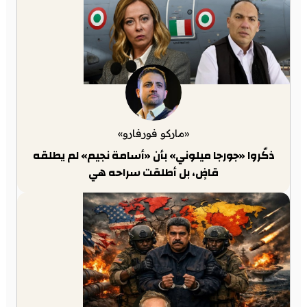
«ماركو فورفارو»
ذكّروا «جورجا ميلوني» بأن «أسامة نجيم» لم يطلقه
قاضٍ، بل أطلقت سراحه هي