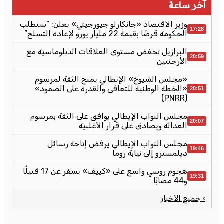
آخر ساعة
وزير الاقتصاد «جانكارلو جيورجيتي» يعلن: “ستطلب
17:28
الحكومة قرضًا بقيمة 22 مليار يورو لإعادة التسلح”
البرازيل تخفض مستوى العلاقات الدبلوماسية مع
20:59
الأرجنتين
«مجلس الشيوخ» الإيطالي يمنح الثقة لمرسوم
«الخطة الوطنية للتعافي والقدرة على الصمود»
20:51
(PNRR)
مجلس النواب الإيطالي يوافق على الثقة بمرسوم
20:07
العدالة ويصادق على قرار الأغلبية
مجلس النواب الإيطالي يرفض إتاحة رسائل
19:46
ديلمسترو إلى نيابة روما
هجوم روسي واسع على «كييف» يسفر عن 17 قتيلًا
19:31
و44 مصابًا
› جميع الأخبار