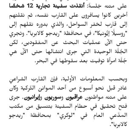
على متنه خِلسةً:
أنقذت سفينة تجارية 12 شخصًا
أخرين كانوا يسافرون على القارب نفسه، ثم نقلتهم
إلى قارب لخفر السواحل، والذي بدوره نقلهم إلى
"روسيلَّا إيُّونيكا"، في محافظة "ريدجو كالابريا".
وتجري
حتى الآن عمليات البحث عن المفقودين، لكن
الجُثَّة الوحيدة التي جرى انتشالها حتى الآن هي
جُثَّة امرأة توفيت بعد سقوطها في البحر.
وبحسب المعلومات الأولية، فإنَّ القاربَ الشراعيَ
غادر قبل نحو أسبوع من أحد الموانئ التُركية وكان
على متنه مواطنون
عراقيون
و
سوريون
و
إيرانيون
. جرى
فتح تحقيق في حطام السفينة بتنسيق من مكتب
المدَّعي العام في "لوكري" بمحافظة "ريدجو
كالابريا".