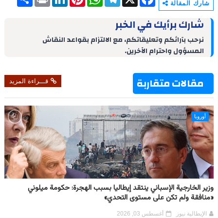
h
r
i
i
h
e
a
شارك المقالة
a
i
n
n
a
l
c
r
n
k
t
t
e
e
شارك برأيك في الخبر
e
t
e
e
s
g
b
d
r
A
r
o
نرحب بآرائكم وتعليقاتكم، مع الالتزام بقواعد النقاش
I
e
p
a
o
المسؤول واحترام الآخرين.
n
s
p
m
k
t
مقالات متقاربة
قـــراءة المزيد
أوروبا
وزير الخارجية الإسباني ينتقد إيطاليا بسبب الهجرة: حكومة ميلوني
«منافقة ولم تكن على مستوى التحدي»
الإيطالية نيوز
أغسطس 03, 2026