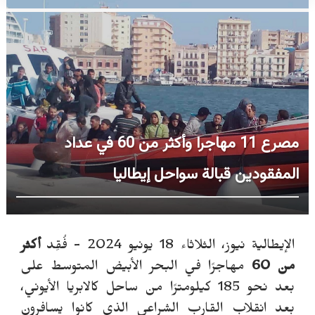
مصرع 11 مهاجرا وأكثر من 60 في عداد
المفقودين قبالة سواحل إيطاليا
الإيطالية نيوز، الثلاثاء 18 يونيو 2024 -
فُقِد
أكثر
من 60
مهاجرًا في البحر الأبيض المتوسط ​​على
بعد نحو 185 كيلومترًا من ساحل كالابريا الأيوني،
بعد انقلاب القارب الشراعي الذي كانوا يسافرون