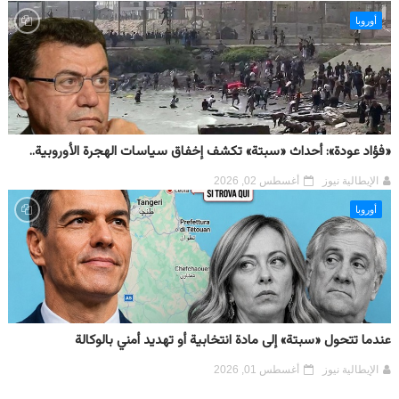
أوروبا
«فؤاد عودة»: أحداث «سبتة» تكشف إخفاق سياسات الهجرة الأوروبية..
الإيطالية نيوز
أغسطس 02, 2026
أوروبا
عندما تتحول «سبتة» إلى مادة انتخابية أو تهديد أمني بالوكالة
الإيطالية نيوز
أغسطس 01, 2026