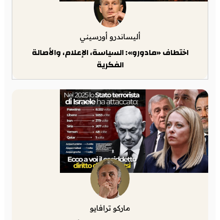
أليساندرو أورسيني
اختطاف «مادورو»: السياسة، الإعلام، والأصالة
الفكرية
ماركو ترافايو