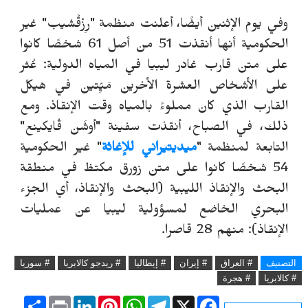
وفي يوم الإثنين أيضًا، أعلنت منظمة "رِزْقْشيب" غير
الحكومية أنها أنقذت 51 من أصل 61 شخصًا كانوا
على متن قارب غادر ليبيا في المياه الدولية: عُثر
على الأشخاص العشرة الأخرين مَيِّتين في هيكل
القارب الذي كان مملوءً بالمياه وقت الإنقاذ. ومع
ذلك، في الصباح، أنقذت سفينة "أوشَن ڤايكينع"
التابعة لمنظمة "
ميديتيراني للإغاثة
" غير الحكومية
54 شخصًا كانوا على متن زورق مكتظ في منطقة
البحث والإنقاذ الليبية (البحث والإنقاذ، أي الجزء
البحري الخاضع لمسؤولية ليبيا عن عمليات
الإنقاذ): منهم 28 قاصرا.
التصنيف
# العراق
# إيران
# إيطاليا
# ريدجو كالابريا
# سوريا
# كالابريا
# هجرة
S
P
L
P
W
T
X
F