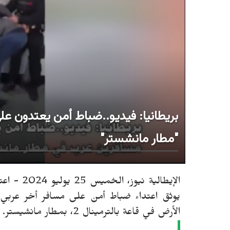
بريطانيا: فيديو..ضباط أمن يعتدون عل
"مطار مانشستر"
ا
لإيطالية نيوز، الخميس 25 يوليو 2024 -
اعت
يوثق اعتداء ضباط أمن على مسافر أخر عربي ع
الأرض في قاعة بالترمينال 2، بمطار مانشيستر.