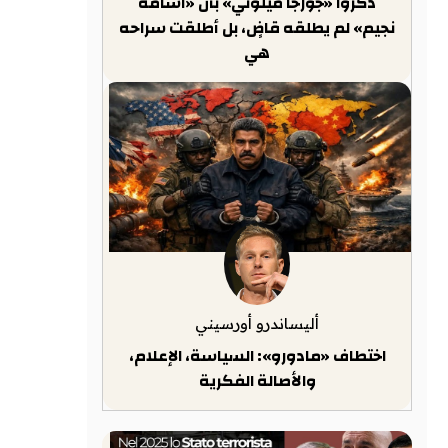
ذكّروا «جورجا ميلوني» بأن «أسامة
نجيم» لم يطلقه قاضٍ، بل أطلقت سراحه
هي
أليساندرو أورسيني
اختطاف «مادورو»: السياسة، الإعلام،
والأصالة الفكرية