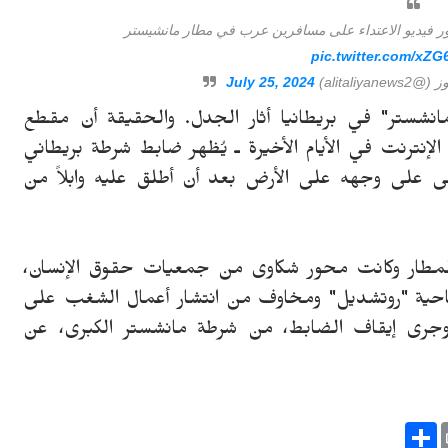
ور فيديو الاعتداء على مسافرين عرب في مطار مانشيستر
pic.twitter.com/xZ
July 25, 2024
ستر" في بريطانيا أثار الجدل. والحقيقة أن مقطع
الإنترنت في الأيام الأخيرة ـ يُظهر ضابط شرطة بريطاني
ى على وجهه على الأرض بعد أن أطلق عليه وابلاً من
الحادثة في صالة "تيرمينال رقم 2" بالمطار وكانت محور شكاوى من جمعيات حقوق الإنسان،
حية "روتشديل" ومخاوف من انتشار أعمال الشغب على
وجرى إيقاف الضابط، من شرطة مانشستر الكبرى، عن
S
h