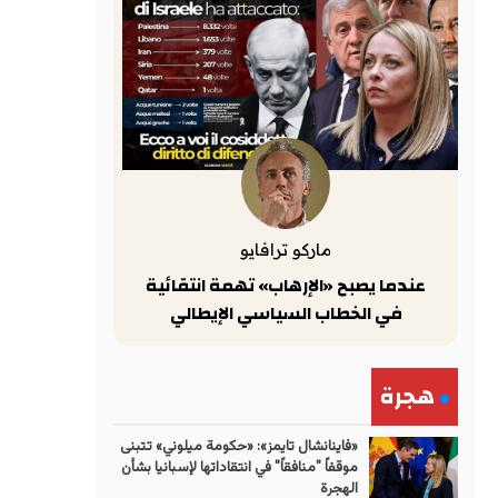
ماركو ترافايو
عندما يصبح «الإرهاب» تهمة انتقائية
في الخطاب السياسي الإيطالي
هجرة
«فاينانشال تايمز»: «حكومة ميلوني» تتبنى
موقفاً "منافقاً" في انتقاداتها لإسبانيا بشأن
الهجرة