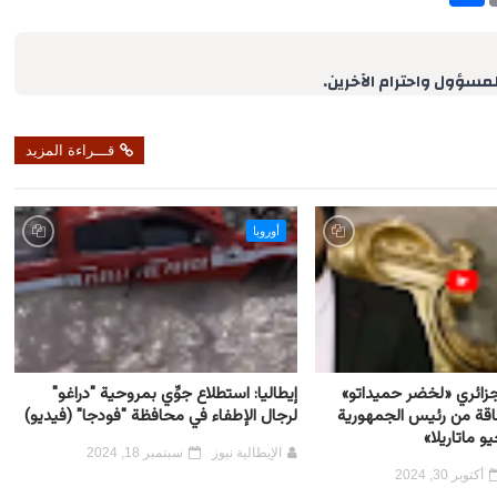
a
r
e
لمسؤول واحترام الآخرين.
قـــراءة المزيد
أوروبا
لجزائري «لخضر حميداتو»
إيطاليا: استطلاع جوِّي بمروحية "دراغو"
طاقة من رئيس الجمهورية
لرجال الإطفاء في محافظة "فودجا" (فيديو)
و ماتاريلا»
الإيطالية نيوز
سبتمبر 18, 2024
أكتوبر 30, 2024