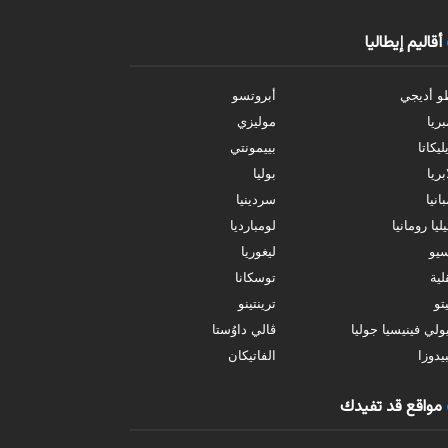
أقاليم إيطاليا
و أديجي
أبروتسو
بريا
موليزي
ليكاتا
بييمونتي
بريا
بوليا
انيا
سردينيا
ليا رومانيا
لومبارديا
سيو
ليغوريا
ية
توسكانا
تو
ترينتينو
ولي فينيسيا جوليا
ڤالي داوُستا
يدوزا
الفاتيكان
مواقع قد تفيدك