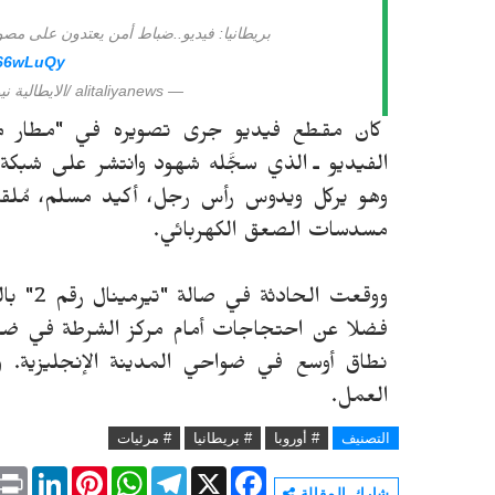
بريطانيا: فيديو..ضباط أمن يعتدون على مص
G66wLuQy
— alitaliyanews /الايطالية نيوز (@alitaliyanews2)
كان مقطع فيديو جرى تصويره في "مطار مانش
الفيديو ـ الذي سجَّله شهود وانتشر على شبكة 
وهو يركل ويدوس رأس رجل، أكيد مسلم، مُلق
مسدسات الصعق الكهربائي.
ووقعت 
فضلا عن احتجاجات أمام مركز الشرطة في ضا
نطاق أوسع في ضواحي المدينة الإنجليزية. 
العمل.
التصنيف
# أوروبا
# بريطانيا
# مرئيات
P
L
P
W
T
X
F
r
i
i
h
e
a
شارك المقالة