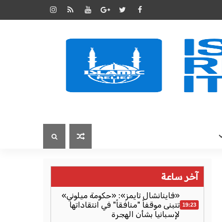
آخر ساعة
«فاينانشال تايمز»: «حكومة ميلوني»
تتبنى موقفاً "منافقاً" في انتقاداتها
19:23
لإسبانيا بشأن الهجرة