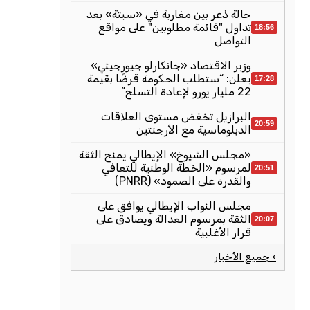
حالة ذعر بين مغاربة في «سبتة» بعد
تداول "قائمة مطلوبين" على مواقع
18:56
التواصل
وزير الاقتصاد «جانكارلو جيورجيتي»
يعلن: “ستطلب الحكومة قرضًا بقيمة
17:28
22 مليار يورو لإعادة التسلح”
البرازيل تخفض مستوى العلاقات
20:59
الدبلوماسية مع الأرجنتين
«مجلس الشيوخ» الإيطالي يمنح الثقة
لمرسوم «الخطة الوطنية للتعافي
20:51
والقدرة على الصمود» (PNRR)
مجلس النواب الإيطالي يوافق على
الثقة بمرسوم العدالة ويصادق على
20:07
قرار الأغلبية
› جميع الأخبار