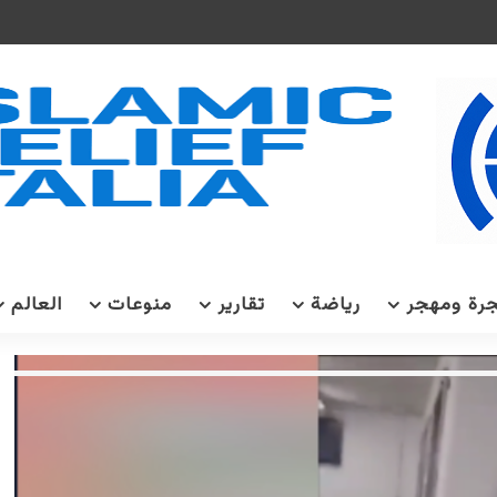
رة ومهجر
رياضة
تقارير
منوعات
العالم