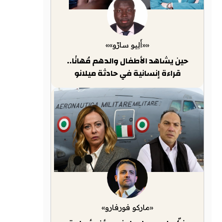
««أَلِيو سارّو»»
حين يشاهد الأطفال والدهم مُهانًا..
قراءة إنسانية في حادثة ميلانو
«ماركو فورفارو»