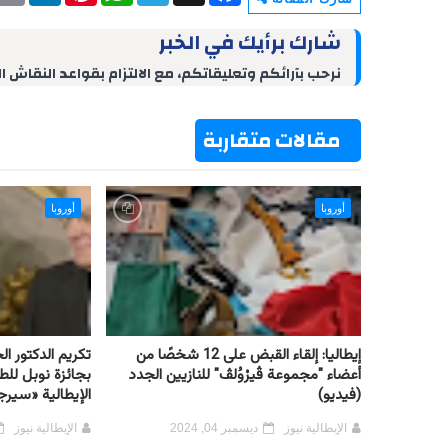
i
n
n
a
l
c
n
k
t
t
e
e
شارك برأيك في الخبر
t
e
e
s
g
b
d
r
A
r
o
نرحب بآرائكم وتعليقاتكم، مع الالتزام بقواعد النقاش ا
I
e
p
a
o
n
s
p
m
k
t
مقالات متقاربة
أوروبا
أوروبا
إيطاليا: إلقاء القبض على 12 شخصًا من
تكريم الدكتور ا
أعضاء "مجموعة ڤيرْوُلڤ" للنازيين الجدد
بجائزة نوبل لل
(فيديو)
الإيطالية «سيرجي
الإيطالية نيوز
ديسمبر 04, 2024
الإيطالية نيوز