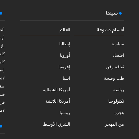
سينما
أقسام متنوعة
العالم
ألط
أوم
سياسة
إيطاليا
بازي
كالا
اقتصاد
أوروبا
كامب
ثقافة وفن
إفريقيا
إيمي
طب وصحة
آسيا
لات
صقل
رياضة
أمريكا الشمالية
فيني
تكنولوجيا
أمريكا اللاتينية
فري
لامب
هجرة
روسيا
من المهجر
الشرق الأوسط