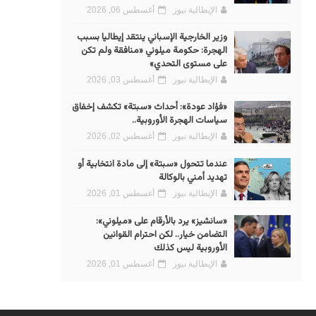
الإيطالية نيوز
أغسطس 06, 2026
وزير الخارجية الإسباني ينتقد إيطاليا بسبب
الهجرة: حكومة ميلوني «منافقة ولم تكن
على مستوى التحدي»
الإيطالية نيوز
أغسطس 03, 2026
«فؤاد عودة»: أحداث «سبتة» تكشف إخفاق
سياسات الهجرة الأوروبية..
الإيطالية نيوز
أغسطس 02, 2026
عندما تتحول «سبتة» إلى مادة انتخابية أو
تهديد أمني بالوكالة
الإيطالية نيوز
أغسطس 01, 2026
«سانشيز» يرد بالأرقام على «ميلوني»:
التضامن خيار.. لكن احترام القوانين
الأوروبية ليس كذلك
الإيطالية نيوز
أغسطس 01, 2026