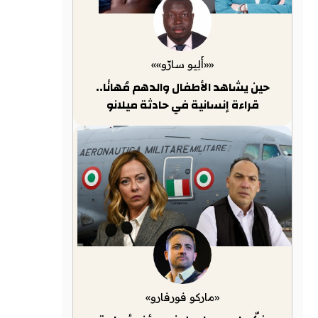
««أَلِيو سارّو»»
حين يشاهد الأطفال والدهم مُهانًا..
قراءة إنسانية في حادثة ميلانو
«ماركو فورفارو»