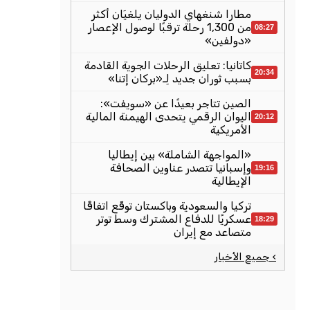
مطارا شنغهاي الدوليان يلغيَان أكثر
من 1,300 رحلة ترقبًا لوصول الإعصار
08:27
«دولفين»
كاتانيا: تعليق الرحلات الجوية القادمة
20:34
بسبب ثوران جديد لِـ«بركان إتنا»
الصين تتاجر بعيدًا عن «سويفت»:
اليوان الرقمي يتحدى الهيمنة المالية
20:12
الأمريكية
«المواجهة الشاملة» بين إيطاليا
وإسبانيا تتصدر عناوين الصحافة
19:16
الإيطالية
تركيا والسعودية وباكستان توقّع اتفاقًا
عسكريًا للدفاع المشترك وسط توتر
18:29
متصاعد مع إيران
› جميع الأخبار