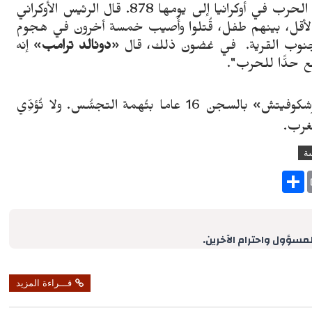
تصل الحرب في أوكرانيا إلى يومها 878. قال الرئيس الأوكراني
الأقل، بينهم طفل، قُتلوا وأُصيب خمسة أخرون في هجوم
وب القرية.
في غضون ذلك، قال «
دونالد ترامب
» إنه
ع حدًّا للحرب".
وفِي روسيا، حُكم على الصحفي الأمريكي «غيرشكوفيتش» بالسجن 16 عاما بتُهمة التجسُّس. ولا تُؤدِّي
الغرب.
ة
S
h
a
r
e
لمسؤول واحترام الآخرين.
قـــراءة المزيد