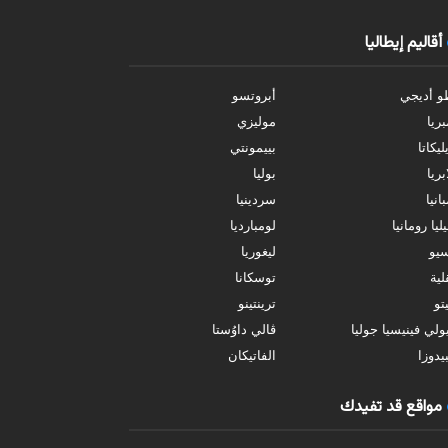
أقاليم إيطاليا
و أديجي
أبروتسو
بريا
موليزي
ليكاتا
بييمونتي
بريا
بوليا
انيا
سردينيا
ليا رومانيا
لومبارديا
سيو
ليغوريا
ية
توسكانا
تو
ترينتينو
ولي فينيسيا جوليا
ڤالي داوُستا
يدوزا
الفاتيكان
مواقع قد تفيدك