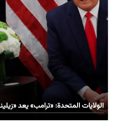
الولايات المتحدة: «ترامب» يعد «زيلينس