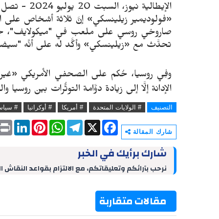
الإيطالية نيوز، السبت 20 يوليو 2024 -
«فولوديمير زيلينسكي» إنَّ ثلاثة أشخاص على 
صاروخي روسي على ملعب في "ميكولايف"، جن
تحدَّث مع «زيلينسكي» وأكَّد له على أنَّه "سيض
الإدانة إلَّا إلى زيادة دوَّامة التوتُّرات بين روسيا و
التصنيف
# الولايات المتحدة
# أمريكا
# أوكرانيا
# سياس
P
L
P
W
T
X
F
r
i
i
h
e
a
شارك المقالة
i
n
n
a
l
c
n
k
t
t
e
e
شارك برأيك في الخبر
t
e
e
s
g
b
d
r
A
r
o
نرحب بآرائكم وتعليقاتكم، مع الالتزام بقواعد النقاش ا
I
e
p
a
o
n
s
p
m
k
t
مقالات متقاربة