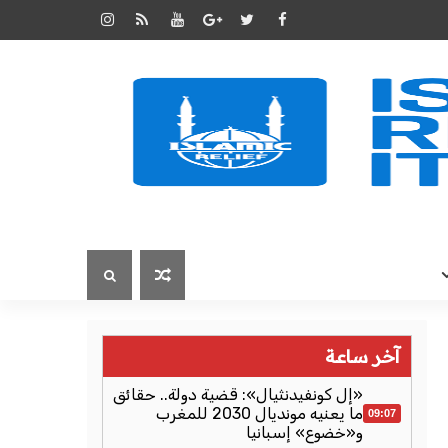
آخر ساعة
«إل كونفيدنثيال»: قضية دولة.. حقائق
ما يعنيه مونديال 2030 للمغرب
09:07
و«خضوع» إسبانيا