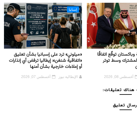
إسبانيا
وباكستان توقّع اتفاقًا
«ميلوني» ترد على إسبانيا بشأن تعليق
 المشترك وسط توتر
«اتفاقية شنغن»: إيطاليا ترفض أي إنذارات
ن
أو إملاءات خارجية بشأن أمنها
أغسطس 08, 2026
الإيطالية نيوز
أغسطس 07, 2026
هناك تعليقات:
رسال تعليق