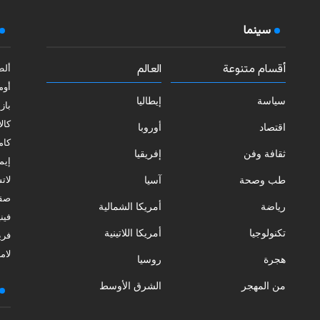
سينما
أقسام متنوعة
العالم
ألط
أوم
سياسة
إيطاليا
بازي
كالا
اقتصاد
أوروبا
كامب
ثقافة وفن
إفريقيا
إيمي
طب وصحة
آسيا
لات
صقل
رياضة
أمريكا الشمالية
فيني
تكنولوجيا
أمريكا اللاتينية
فري
لامب
هجرة
روسيا
من المهجر
الشرق الأوسط