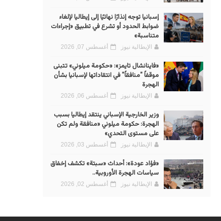
إسبانيا توجه إنذارًا نهائيًا إلى إيطاليا لإلغاء
ضوابط الحدود أو تشرع في تطبيق «إجراءات
متناسبة»
الإيطالية نيوز
أغسطس 07, 2026
«فاينانشال تايمز»: «حكومة ميلوني» تتبنى
موقفاً "منافقاً" في انتقاداتها لإسبانيا بشأن
الهجرة
الإيطالية نيوز
أغسطس 06, 2026
وزير الخارجية الإسباني ينتقد إيطاليا بسبب
الهجرة: حكومة ميلوني «منافقة ولم تكن
على مستوى التحدي»
الإيطالية نيوز
أغسطس 03, 2026
«فؤاد عودة»: أحداث «سبتة» تكشف إخفاق
سياسات الهجرة الأوروبية..
الإيطالية نيوز
أغسطس 02, 2026