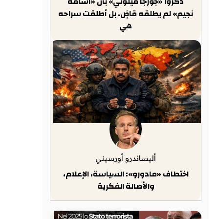
ذكّروا «جورجا ميلوني» بأن «أسامة
نجيم» لم يطلقه قاضٍ، بل أطلقت سراحه
هي
أليساندرو أورسيني
اختطاف «مادورو»: السياسة، الإعلام،
والأصالة الفكرية