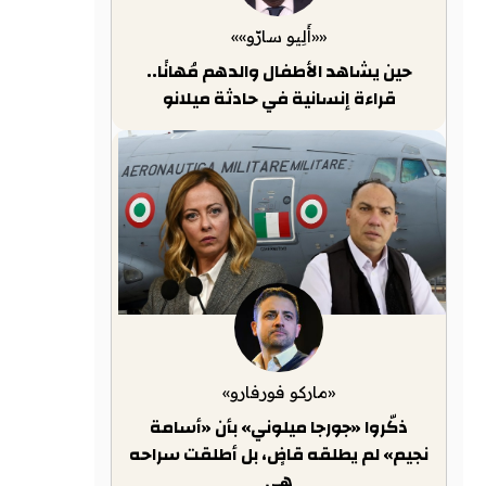
««أَلِيو سارّو»»
حين يشاهد الأطفال والدهم مُهانًا..
قراءة إنسانية في حادثة ميلانو
«ماركو فورفارو»
ذكّروا «جورجا ميلوني» بأن «أسامة
نجيم» لم يطلقه قاضٍ، بل أطلقت سراحه
هي