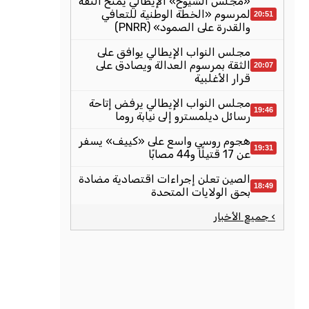
«مجلس الشيوخ» الإيطالي يمنح الثقة
لمرسوم «الخطة الوطنية للتعافي
20:51
والقدرة على الصمود» (PNRR)
مجلس النواب الإيطالي يوافق على
الثقة بمرسوم العدالة ويصادق على
20:07
قرار الأغلبية
مجلس النواب الإيطالي يرفض إتاحة
19:46
رسائل ديلمسترو إلى نيابة روما
هجوم روسي واسع على «كييف» يسفر
19:31
عن 17 قتيلًا و44 مصابًا
الصين تعلن إجراءات اقتصادية مضادة
18:49
بحق الولايات المتحدة
› جميع الأخبار