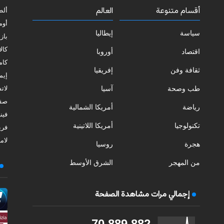
أقسام متنوعة
العالم
ألط
أوم
سياسة
إيطاليا
بازي
كالا
اقتصاد
أوروبا
كامب
ثقافة وفن
إفريقيا
إيمي
طب وصحة
آسيا
لات
صقل
رياضة
أمريكا الشمالية
فيني
تكنولوجيا
أمريكا اللاتينية
فري
لامب
هجرة
روسيا
من المهجر
الشرق الأوسط
إجمالي مرات مشاهدة الصفحة
70,889,882