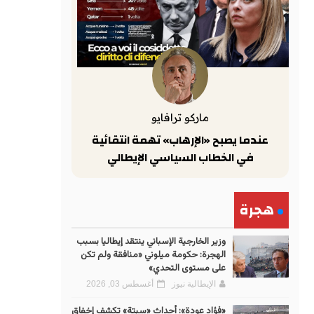
ماركو ترافايو
عندما يصبح «الإرهاب» تهمة انتقائية
في الخطاب السياسي الإيطالي
هجرة
وزير الخارجية الإسباني ينتقد إيطاليا بسبب
الهجرة: حكومة ميلوني «منافقة ولم تكن
على مستوى التحدي»
الإيطالية نيوز
أغسطس 03, 2026
«فؤاد عودة»: أحداث «سبتة» تكشف إخفاق