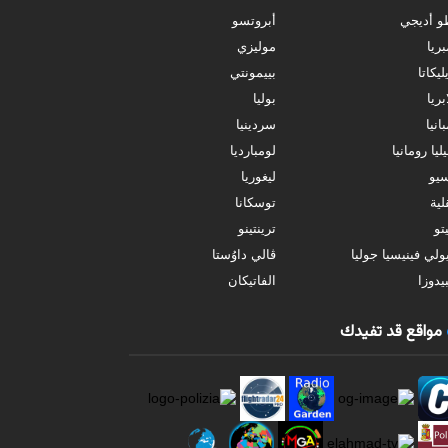
و أديجي
أبروتسو
بريا
موليزي
ليكاتا
بييمونتي
بريا
بوليا
انيا
سردينيا
ليا رومانيا
لومبارديا
سيو
ليغوريا
ية
توسكانا
تو
ترينتينو
ولي فينيسيا جوليا
ڤالي داوُستا
يدوزا
الفاتيكان
مواقع قد تفيدك