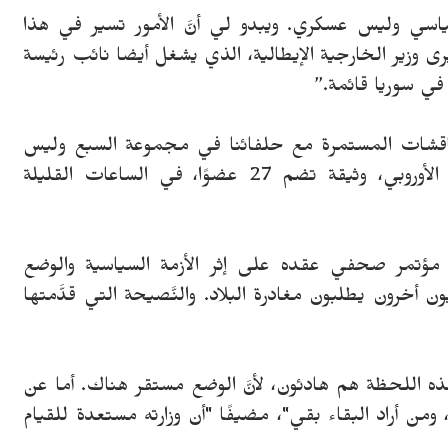
اسي وليس عسكري. ويبدو لي أنَّ الأمور تسير في هذا
 وزير الخارجية الإيطالية، الذي يشغل أيضا نائب رئيسة
في سوريا قائمة.”
لمناقشات المستمرة مع حلفائنا في مجموعة السبع وليس
من المستبعَد أن تكون هناك وثيقة للاتحاد الأوروبي، وثيقة تضم 27 عضوًا، في الساعات القليلة
 في مؤتمر صحفي عقده على إثر الأزمة السياسية والوضع
ون أخرون يطلبون مغادرة البلاد. والنَّصيحة التي قدَّمتها
ه اللحظة هم هادئون، لأنَّ الوضع مستقر هناك. أما عن
 أراد البقاء بقي"، مضيفًا "أن وزارته مستعدة للقيام