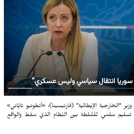
ي سوريا انتقال سياسي وليس عسكري”
وز، الأحد 8 ديسمبر 2024 - قال وزير "الخارجية الإيطالية" (فارنيسينا)، «أنطونيو تايَّاني»
ا "نأمل في تسليم سلمي للسُّلطة بين النِّظام الذي سقط والواقع