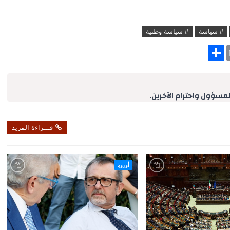
# سياسة
# سياسة وطنية
S
h
a
r
e
لمسؤول واحترام الآخرين.
قـــراءة المزيد
أوروبا