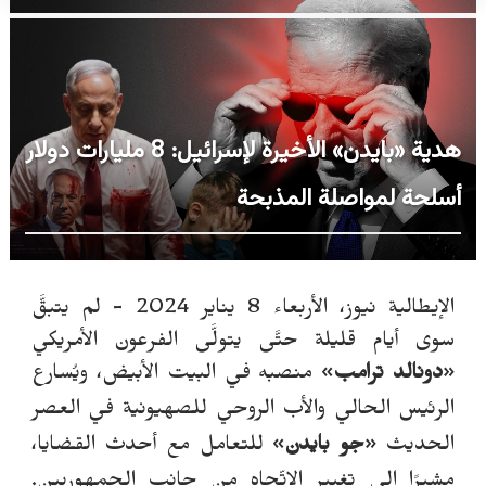
هدية «بايدن» الأخيرة لإسرائيل: 8 مليارات دولار
أسلحة لمواصلة المذبحة
الإيطالية نيوز، الأربعاء 8 يناير 2024 - لم يتبقَّ
سوى أيام قليلة حتَّى يتولَّى الفرعون الأمريكي
«
دونالد ترامب
» منصبه في البيت الأبيض، ويُسارع
الرئيس الحالي
و
الأب الروحي للصهيونية في العصر
الحديث
«
جو بايدن
» للتعامل مع أحدث القضايا،
مشيرًا إلى تغيير الاتِّجاه من جانب الجمهوريين.