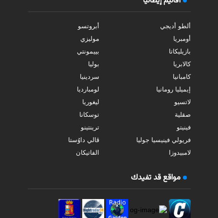
أقاليم إيطاليا
ألطو أديجي
أبروتسو
أومبريا
موليزي
بازيليكاتا
بييمونتي
كالابريا
بوليا
كامبانيا
سردينيا
إيميليا رومانيا
لومبارديا
لاتسيو
ليغوريا
صقلية
توسكانا
فينيتو
ترينتينو
فريولي فينيسيا جوليا
ڤالي داوُستا
لامبيدوزا
الفاتيكان
مواقع قد تفيدك