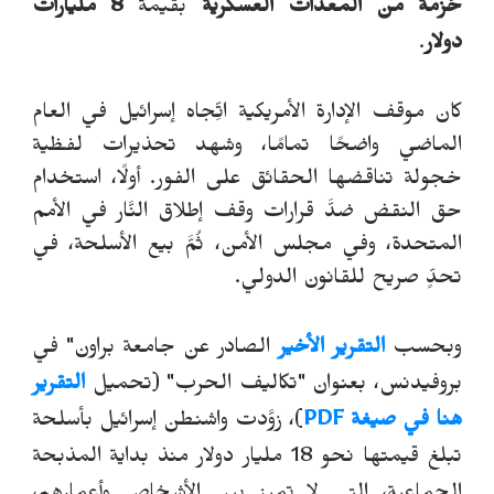
حُزمة من المعدات العسكرية
بقيمة
8 مليارات
دولار
.
كان موقف الإدارة الأمريكية اتِّجاه إسرائيل في العام
الماضي واضحًا تمامًا، وشهد تحذيرات لفظية
خجولة تناقضها الحقائق على الفور. أولًا، استخدام
حق النقض ضدَّ قرارات وقف إطلاق النَّار في الأمم
المتحدة، وفي مجلس الأمن، ثُمَّ بيع الأسلحة، في
تحدٍّ صريح للقانون الدولي.
وبحسب
التقرير الأخير
الصادر عن جامعة براون" في
بروفيدنس، بعنوان "تكاليف الحرب"
(تحميل
التقرير
هنا في صيغة PDF
)
، زوَّدت واشنطن إسرائيل بأسلحة
تبلغ قيمتها نحو 18 مليار دولار منذ بداية المذبحة