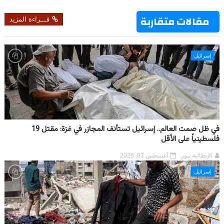
مقالات متقاربة
قـــراءة المزيد
إسرائيل
في ظل صمت العالم.. إسرائيل تستأنف المجازر في غزة: مقتل 19
فلسطينياً على الأقل
الإيطالية نيوز
أغسطس 03, 2026
إسرائيل