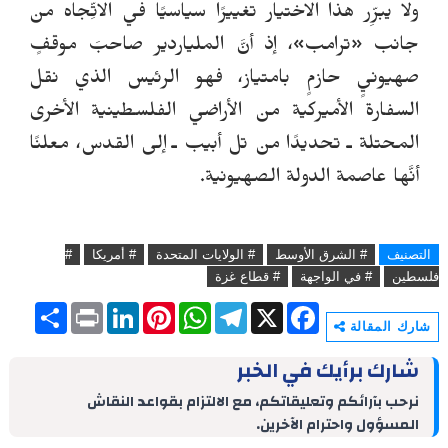
ولا يبرِّر هذا الاختيار تغييرًا سياسيًا في الاتِّجاه من
جانب
«
ترامب
»
، إذ أنَّ الملياردير صاحبَ موقفٍ
صهيونيٍ حازمٍ بامتياز، فهو الرئيس الذي نقل
السفارة الأميركية من الأراضي الفلسطينية الأخرى
المحتلة ـ تحديدًا من تل أبيب ـ إلى القدس، معلنًا
أنَّها عاصمة الدولة الصهيونية.
التصنيف
# الشرق الأوسط
# الولايات المتحدة
# أمريكا
#
فلسطين
# في الواجهة
# قطاع غزة
S
P
L
P
W
T
X
F
h
r
i
i
h
e
a
شارك المقالة
a
i
n
n
a
l
c
r
n
k
t
t
e
e
شارك برأيك في الخبر
e
t
e
e
s
g
b
d
r
A
r
o
نرحب بآرائكم وتعليقاتكم، مع الالتزام بقواعد النقاش
I
e
p
a
o
المسؤول واحترام الآخرين.
n
s
p
m
k
t