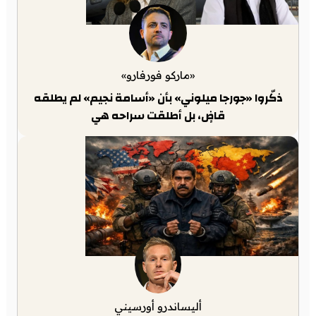
«ماركو فورفارو»
ذكّروا «جورجا ميلوني» بأن «أسامة نجيم» لم يطلقه
قاضٍ، بل أطلقت سراحه هي
أليساندرو أورسيني