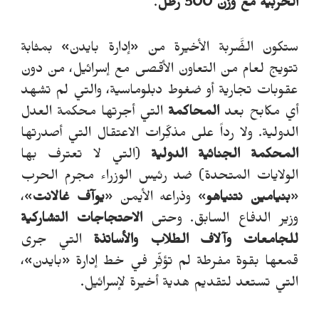
الحربية
مع
وزن
500 رطل
.
ستكون الضَّربة الأخيرة من «إدارة بايدن» بمثابة
تتويج لعام من التعاون الأقصى مع إسرائيل، من دون
عقوبات تجارية أو ضغوط دبلوماسية، والتي لم تشهد
أي مكابح بعد
المحاكمة
التي أجرتها محكمة العدل
الدولية. ولا رداً على مذكِّرات الاعتقال التي أصدرتها
المحكمة الجنائية الدولية
(التي لا تعترف بها
الولايات المتحدة) ضد رئيس الوزراء مجرم الحرب
«
بنيامين نتنياهو
» وذراعه الأيمن «
يوآف غالانت
»،
وزير الدفاع السابق.
وحتى
الاحتجاجات التشاركية
للجامعات وآلاف الطلاب والأساتذة
التي جرى
قمعها بقوة مفرطة لم تؤثِّر في خط إدارة «بايدن»،
التي تستعد لتقديم هدية أخيرة لإسرائيل.