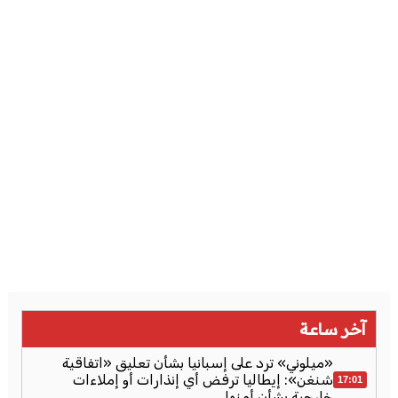
آخر ساعة
«ميلوني» ترد على إسبانيا بشأن تعليق «اتفاقية
شنغن»: إيطاليا ترفض أي إنذارات أو إملاءات
17:01
خارجية بشأن أمنها