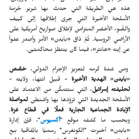
هذه هي الطريقة التي حدثَ بها تبرير حُزمة
الأسلحة الأخيرة التي جرى إطلاقها إلى كييف
والضَّوء الأخضر المتزامن لإطلاق صواريخ أمريكية على
الأراضي الروسية. ثُمَّ ذاق «بايدن» الأمر وأصدر عفواً
عن إبنه «هانتر»، فيما كان ينتظرُ محاكمَتين.
ومن شدة كرمه لتعزيز الإجرام الدولي،
خصّص
«
بايدن
»
الهدية الأخيرة
- قبيل انتهاء ولايته -
لحليفته إسرائيل
، التي ستتمكَّن من الاعتماد على
الأسلحة الجديدة التي تزوِّدها بها واشنطن
لمواصلة
الإبادة الجماعية الجارية فعلًا في
قطاع
غزة
.
وبحسب ما كشفه موقع "
أكسيوس
"، فإنَّ إدارة
«بايدن» أخبرت "الكونغرس" رسميًا باتِّفاقية بيع