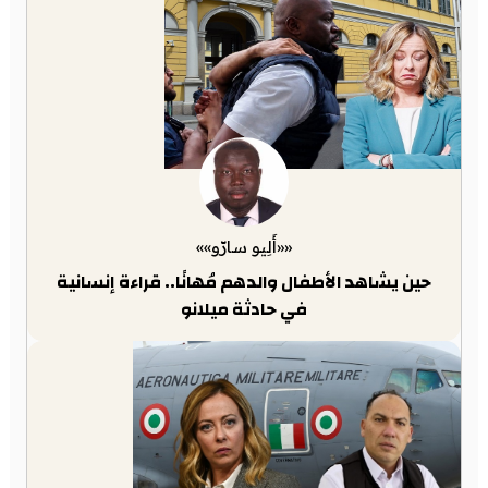
««أَلِيو سارّو»»
حين يشاهد الأطفال والدهم مُهانًا.. قراءة إنسانية
في حادثة ميلانو