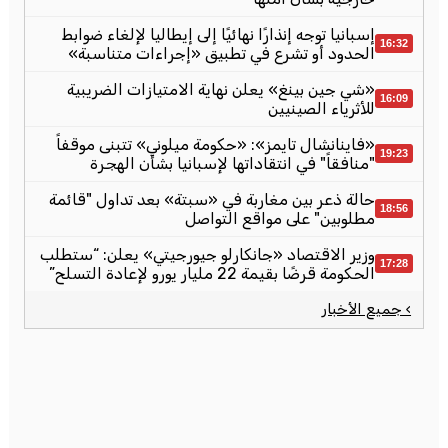
إسبانيا توجه إنذارًا نهائيًا إلى إيطاليا لإلغاء ضوابط
16:32
الحدود أو تشرع في تطبيق «إجراءات متناسبة»
«شي جين بينغ» يعلن نهاية الامتيازات الضريبية
16:09
للأثرياء الصينيين
«فاينانشال تايمز»: «حكومة ميلوني» تتبنى موقفاً
19:23
"منافقاً" في انتقاداتها لإسبانيا بشأن الهجرة
حالة ذعر بين مغاربة في «سبتة» بعد تداول "قائمة
18:56
مطلوبين" على مواقع التواصل
وزير الاقتصاد «جانكارلو جيورجيتي» يعلن: “ستطلب
17:28
الحكومة قرضًا بقيمة 22 مليار يورو لإعادة التسلح”
› جميع الأخبار