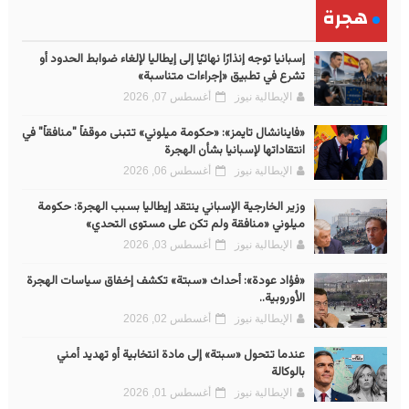
هجرة
إسبانيا توجه إنذارًا نهائيًا إلى إيطاليا لإلغاء ضوابط الحدود أو
تشرع في تطبيق «إجراءات متناسبة»
الإيطالية نيوز
أغسطس 07, 2026
«فاينانشال تايمز»: «حكومة ميلوني» تتبنى موقفاً "منافقاً" في
انتقاداتها لإسبانيا بشأن الهجرة
الإيطالية نيوز
أغسطس 06, 2026
وزير الخارجية الإسباني ينتقد إيطاليا بسبب الهجرة: حكومة
ميلوني «منافقة ولم تكن على مستوى التحدي»
الإيطالية نيوز
أغسطس 03, 2026
«فؤاد عودة»: أحداث «سبتة» تكشف إخفاق سياسات الهجرة
الأوروبية..
الإيطالية نيوز
أغسطس 02, 2026
عندما تتحول «سبتة» إلى مادة انتخابية أو تهديد أمني
بالوكالة
الإيطالية نيوز
أغسطس 01, 2026