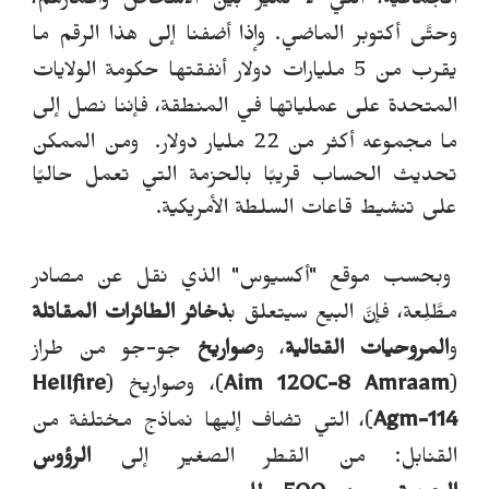
الجماعية، التي لا تميز بين الأشخاص وأعمارهم،
وحتَّى أكتوبر الماضي. وإذا أضفنا إلى هذا الرقم ما
يقرب من 5 مليارات دولار أنفقتها حكومة الولايات
المتحدة على عملياتها في المنطقة، فإننا نصل إلى
ما مجموعه أكثر من 22 مليار دولار.
ومن الممكن
تحديث الحساب قريبًا بالحزمة التي تعمل حاليًا
على تنشيط قاعات السلطة الأمريكية.
وبحسب موقع "أكسيوس" الذي نقل عن مصادر
مطَّلِعة، فإنَّ البيع سيتعلق ب
ذخائر الطائرات المقاتلة
و
المروحيات القتالية
، و
صواريخ
جو-جو من طراز
(
Aim 120C-8 Amraam
)، وصواريخ (
Hellfire
Agm-114
)، التي تضاف إليها نماذج مختلفة من
القنابل: من القطر الصغير إلى
الرؤوس