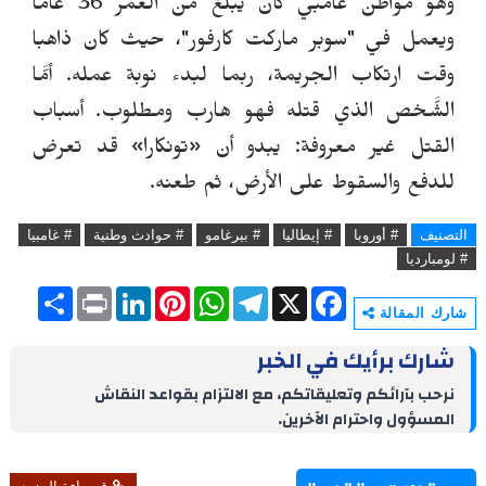
و
ه
و
مواطن غامبي
كان يبلغ من العمر 36 عامًا
ويعمل في "سوبر ماركت كارفور"، حيث كان ذاهبا
وقت ارتكاب الجريمة، ربما لبدء نوبة عمله. أمَّا
الشَّخص الذي قتله فهو هارب ومطلوب. أسباب
القتل غير معروفة: يبدو أن «تونكارا» قد تعرض
للدفع والسقوط على الأرض، ثم طعنه.
التصنيف
# أوروبا
# إيطاليا
# بيرغامو
# حوادث وطنية
# غامبيا
# لومبارديا
S
P
L
P
W
T
X
F
h
r
i
i
h
e
a
شارك المقالة
a
i
n
n
a
l
c
r
n
k
t
t
e
e
شارك برأيك في الخبر
e
t
e
e
s
g
b
d
r
A
r
o
نرحب بآرائكم وتعليقاتكم، مع الالتزام بقواعد النقاش
I
e
p
a
o
المسؤول واحترام الآخرين.
n
s
p
m
k
t