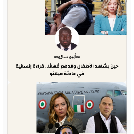
««أَلِيو سارّو»»
حين يشاهد الأطفال والدهم مُهانًا.. قراءة إنسانية
في حادثة ميلانو