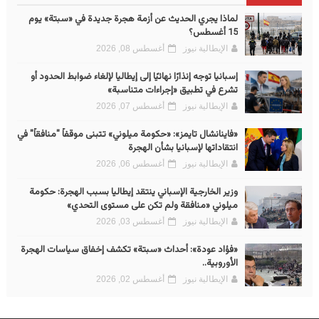
لماذا يجري الحديث عن أزمة هجرة جديدة في «سبتة» يوم
15 أغسطس؟
الإيطالية نيوز
أغسطس 08, 2026
إسبانيا توجه إنذارًا نهائيًا إلى إيطاليا لإلغاء ضوابط الحدود أو
تشرع في تطبيق «إجراءات متناسبة»
الإيطالية نيوز
أغسطس 07, 2026
«فاينانشال تايمز»: «حكومة ميلوني» تتبنى موقفاً "منافقاً" في
انتقاداتها لإسبانيا بشأن الهجرة
الإيطالية نيوز
أغسطس 06, 2026
وزير الخارجية الإسباني ينتقد إيطاليا بسبب الهجرة: حكومة
ميلوني «منافقة ولم تكن على مستوى التحدي»
الإيطالية نيوز
أغسطس 03, 2026
«فؤاد عودة»: أحداث «سبتة» تكشف إخفاق سياسات الهجرة
الأوروبية..
الإيطالية نيوز
أغسطس 02, 2026