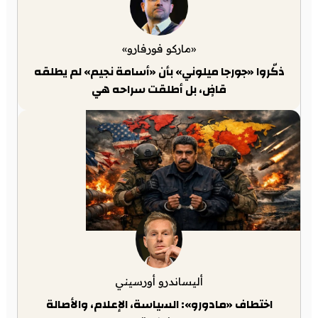
«ماركو فورفارو»
ذكّروا «جورجا ميلوني» بأن «أسامة نجيم» لم يطلقه
قاضٍ، بل أطلقت سراحه هي
أليساندرو أورسيني
اختطاف «مادورو»: السياسة، الإعلام، والأصالة