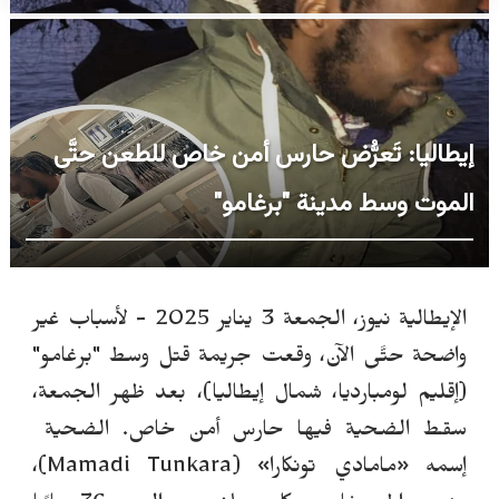
إيطاليا: تَعرُّض حارس أمن خاص للطعن حتَّى
الموت وسط مدينة "برغامو"
الإيطالية نيوز، الجمعة 3 يناير 2025 - لأسباب غير
واضحة حتَّى الآن، وقعت جريمة قتل وسط "برغامو"
(إقليم لومبارديا، شمال إيطاليا)، بعد ظهر الجمعة،
سقط الضحية فيها حارس أمن خاص. الضحية
إسمه «مامادي تونكارا» (Mamadi Tunkara)،