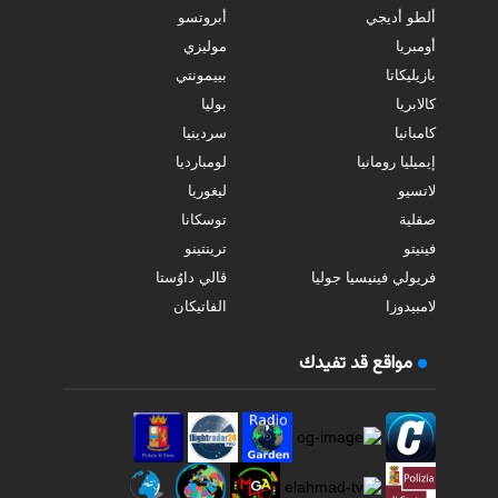
ألطو أديجي
أبروتسو
أومبريا
موليزي
بازيليكاتا
بييمونتي
كالابريا
بوليا
كامبانيا
سردينيا
إيميليا رومانيا
لومبارديا
لاتسيو
ليغوريا
صقلية
توسكانا
فينيتو
ترينتينو
فريولي فينيسيا جوليا
ڤالي داوُستا
لامبيدوزا
الفاتيكان
مواقع قد تفيدك