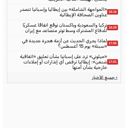
«المواجهة الشاملة» بين إيطاليا وإسبانيا تتصدر
19:16
عناوين الصحافة الإيطالية
تركيا والسعودية وباكستان توقّع اتفاقًا عسكريًا
18:29
للدفاع المشترك وسط توتر متصاعد مع إيران
لماذا يجري الحديث عن أزمة هجرة جديدة في
17:55
«سبتة» يوم 15 أغسطس؟
«ميلوني» ترد على إسبانيا بشأن تعليق «اتفاقية
شنغن»: إيطاليا ترفض أي إنذارات أو إملاءات
17:01
خارجية بشأن أمنها
› جميع الأخبار