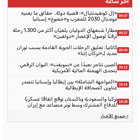
آخر ساعة
«إل كونفيدنثيال»: قضية دولة.. حقائق ما يعنيه
09:07
مونديال 2030 للمغرب و«خضوع» إسبانيا
مطارا شنغهاي الدوليان يلغيَان أكثر من 1,300 رحلة
08:27
ترقبًا لوصول الإعصار «دولفين»
كاتانيا: تعليق الرحلات الجوية القادمة بسبب ثوران
20:34
جديد لِـ«بركان إتنا»
الصين تتاجر بعيدًا عن «سويفت»: اليوان الرقمي
20:12
يتحدى الهيمنة المالية الأمريكية
«المواجهة الشاملة» بين إيطاليا وإسبانيا تتصدر
19:16
عناوين الصحافة الإيطالية
تركيا والسعودية وباكستان توقّع اتفاقًا عسكريًا
18:29
للدفاع المشترك وسط توتر متصاعد مع إيران
› جميع الأخبار