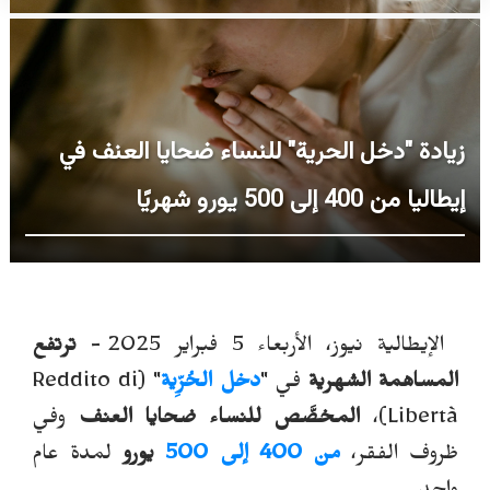
زيادة "دخل الحرية" للنساء ضحايا العنف في
إيطاليا من 400 إلى 500 يورو شهريًا
الإيطالية نيوز، الأربعاء 5 فبراير 2025 -
ترتفع
المساهمة الشهرية
في "
دخل الحُرِّية
" (
Reddito di
Libertà
)،
المخصَّص للنساء ضحايا العنف
وفي
ظروف الفقر،
من 400 إلى 500
يورو
لمدة عام