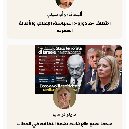
أليساندرو أورسيني
اختطاف «مادورو»: السياسة، الإعلام، والأصالة
الفكرية
ماركو ترافايو
عندما يصبح «الإرهاب» تهمة انتقائية في الخطاب