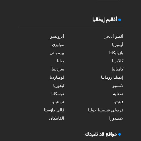
أقاليم إيطاليا
ألطو أديجي
أبروتسو
أومبريا
موليزي
بازيليكاتا
بييمونتي
كالابريا
بوليا
كامبانيا
سردينيا
إيميليا رومانيا
لومبارديا
لاتسيو
ليغوريا
صقلية
توسكانا
فينيتو
ترينتينو
فريولي فينيسيا جوليا
ڤالي داوُستا
لامبيدوزا
الفاتيكان
مواقع قد تفيدك