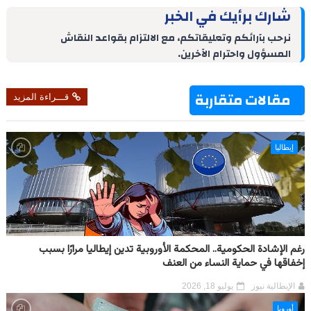
r
n
k
t
t
e
e
شارك برأيك في الخبر
e
t
e
e
s
g
b
d
r
A
r
o
نرحب بآرائكم وتعليقاتكم، مع الالتزام بقواعد النقاش
I
e
p
a
o
المسؤول واحترام الآخرين.
n
s
p
m
k
t
مقالات متقاربة
قـــراءة المزيد
إيطاليا
رغم الإشادة الحكومية.. المحكمة الأوروبية تدين إيطاليا مرارًا بسبب
إخفاقها في حماية النساء من العنف
الإيطالية نيوز
يوليو 18, 2026
أوروبا