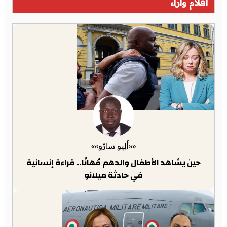
أقلام وآراء
««أَلِيو سارّو»»
حين يشاهد الأطفال والدهم مُهانًا.. قراءة إنسانية
في حادثة ميلانو