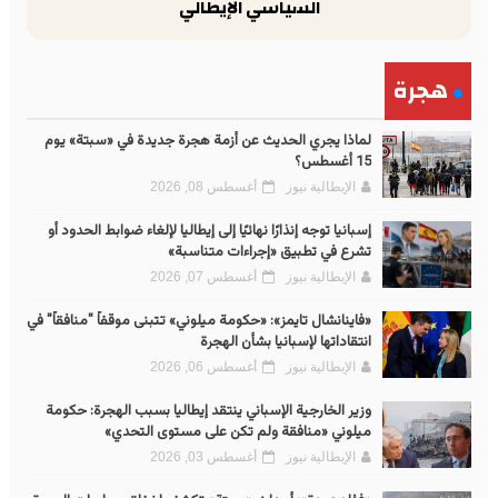
السياسي الإيطالي
هجرة
لماذا يجري الحديث عن أزمة هجرة جديدة في «سبتة» يوم
15 أغسطس؟
الإيطالية نيوز
أغسطس 08, 2026
إسبانيا توجه إنذارًا نهائيًا إلى إيطاليا لإلغاء ضوابط الحدود أو
تشرع في تطبيق «إجراءات متناسبة»
الإيطالية نيوز
أغسطس 07, 2026
«فاينانشال تايمز»: «حكومة ميلوني» تتبنى موقفاً "منافقاً" في
انتقاداتها لإسبانيا بشأن الهجرة
الإيطالية نيوز
أغسطس 06, 2026
وزير الخارجية الإسباني ينتقد إيطاليا بسبب الهجرة: حكومة
ميلوني «منافقة ولم تكن على مستوى التحدي»
الإيطالية نيوز
أغسطس 03, 2026