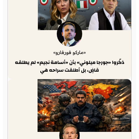
«ماركو فورفارو»
ذكّروا «جورجا ميلوني» بأن «أسامة نجيم» لم يطلقه
قاضٍ، بل أطلقت سراحه هي