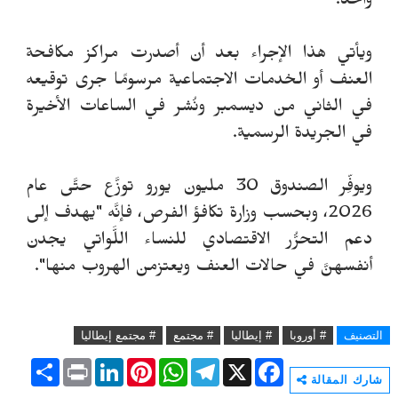
واحد.
ويأتي هذا الإجراء بعد أن أصدرت مراكز مكافحة
العنف أو الخدمات الاجتماعية مرسومًا جرى توقيعه
في الثاني من ديسمبر ونُشر في الساعات الأخيرة
في الجريدة الرسمية.
ويوفِّر الصندوق 30 مليون يورو توزَّع حتَّى عام
2026، وبحسب وزارة تكافؤ الفرص، فإنَّه "يهدف إلى
دعم التحرُّر الاقتصادي للنساء اللَّواتي يجدن
أنفسهنَّ في حالات العنف ويعتزمن الهروب منها".
التصنيف
# أوروبا
# إيطاليا
# مجتمع
# مجتمع إيطاليا
S
P
L
P
W
T
X
F
h
r
i
i
h
e
a
شارك المقالة
a
i
n
n
a
l
c