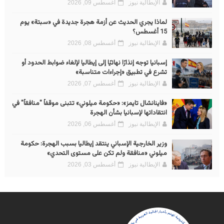
الإيطالية نيوز
أغسطس 09, 2026
لماذا يجري الحديث عن أزمة هجرة جديدة في «سبتة» يوم
15 أغسطس؟
الإيطالية نيوز
أغسطس 08, 2026
إسبانيا توجه إنذارًا نهائيًا إلى إيطاليا لإلغاء ضوابط الحدود أو
تشرع في تطبيق «إجراءات متناسبة»
الإيطالية نيوز
أغسطس 07, 2026
«فاينانشال تايمز»: «حكومة ميلوني» تتبنى موقفاً "منافقاً" في
انتقاداتها لإسبانيا بشأن الهجرة
الإيطالية نيوز
أغسطس 06, 2026
وزير الخارجية الإسباني ينتقد إيطاليا بسبب الهجرة: حكومة
ميلوني «منافقة ولم تكن على مستوى التحدي»
الإيطالية نيوز
أغسطس 03, 2026