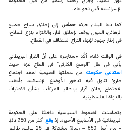
دون تنفيذ، وجرى رفضه رسميًا من قبل الحكومة
الإسرائيلية قبل نحو عام.
كما دعا البيان حركة
حماس
إلى إطلاق سراح جميع
الرهائن، القبول بوقف لإطلاق النار، والالتزام بنزع السلاح،
في إطار جهود لإنهاء النزاع المتفاقم في القطاع.
في الوقت ذاته، أكَّد
«
ستارمر
»
على أنَّ القرار البريطاني
يأتي في ظل "الوضع الكارثي" في قطاع غزة، حيث
استدعى حكومته
من عطلتها الصيفية لعقد اجتماع
طارئ تناول فيه تدهور الأوضاع الإنسانية. وأعقب
الاجتماع إعلان قرار بريطانيا المرتقَب بشأن الاعتراف
بالدولة الفلسطينية.
وتصاعدت الضغوط السياسية داخليًا على الحكومة
البريطانية في الأسابيع الأخيرة، إذ
وقع
أكثر من 250 نائبًا
– من أصل 650 – رسالة مشتركة في 25 يوليو، طالبوا