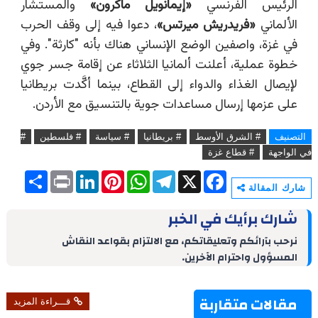
الرئيس الفرنسي
«
إيمانويل ماكرون
»
والمستشار
الألماني
«
فريدريش ميرتس
»
، دعوا فيه إلى وقف الحرب
في غزة، واصفين الوضع الإنساني هناك بأنه "كارثة". وفي
خطوة عملية، أعلنت ألمانيا الثلاثاء عن إقامة جسر جوي
لإيصال الغذاء والدواء إلى القطاع، بينما أكَّدت بريطانيا
على عزمها إرسال مساعدات جوية بالتنسيق مع الأردن.
التصنيف
# الشرق الأوسط
# بريطانيا
# سياسة
# فلسطين
#
في الواجهة
# قطاع غزة
S
P
L
P
W
T
X
F
h
r
i
i
h
e
a
شارك المقالة
a
i
n
n
a
l
c
r
n
k
t
t
e
e
شارك برأيك في الخبر
e
t
e
e
s
g
b
d
r
A
r
o
نرحب بآرائكم وتعليقاتكم، مع الالتزام بقواعد النقاش
I
e
p
a
o
المسؤول واحترام الآخرين.
n
s
p
m
k
t
مقالات متقاربة
قـــراءة المزيد