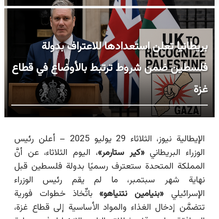
بريطانيا تعلن استعدادها للاعتراف بدولة
فلسطين ضمن شروط ترتبط بالأوضاع في قطاع
غزة
الإيطالية نيوز، الثلاثاء 29 يوليو 2025 –
أعلن رئيس
الوزراء البريطاني
«
كير ستارمر
»
، اليوم الثلاثاء، عن أنَّ
المملكة المتحدة ستعترف رسميًا بدولة فلسطين قبل
نهاية شهر سبتمبر، ما لم يقم رئيس الوزراء
الإسرائيلي
«
بنيامين نتنياهو»
باتِّخاذ خطوات فورية
تتضمَّن إدخال الغذاء والمواد الأساسية إلى قطاع غزة،