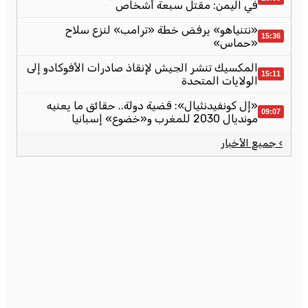
في اليمن: مقتل سبعة أشخاص
«نتنياهو» يرفض خطة «ترامب» لنزع سلاح
15:36
«حماس»
المكسيك تنشر الجيش لإنقاذ صادرات الأفوكادو إلى
15:11
الولايات المتحدة
«إل كونفيدنثيال»: قضية دولة.. حقائق ما يعنيه
09:07
مونديال 2030 للمغرب و«خضوع» إسبانيا
› جميع الأخبار