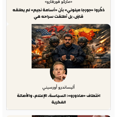
«ماركو فورفارو»
ذكّروا «جورجا ميلوني» بأن «أسامة نجيم» لم يطلقه
قاضٍ، بل أطلقت سراحه هي
أليساندرو أورسيني
اختطاف «مادورو»: السياسة، الإعلام، والأصالة
الفكرية