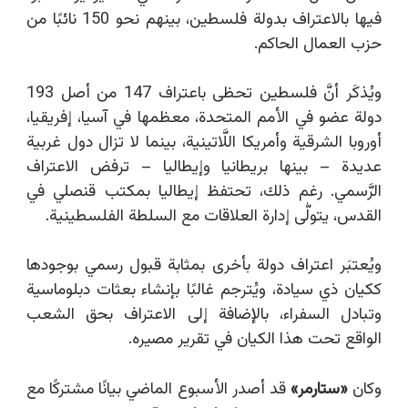
فيها بالاعتراف بدولة فلسطين، بينهم نحو 150 نائبًا من
حزب العمال الحاكم.
ويُذكَر أنَّ فلسطين تحظى باعتراف 147 من أصل 193
دولة عضو في الأمم المتحدة، معظمها في آسيا، إفريقيا،
أوروبا الشرقية وأمريكا اللَّاتينية، بينما لا تزال دول غربية
عديدة – بينها بريطانيا وإيطاليا – ترفض الاعتراف
الرَّسمي. رغم ذلك، تحتفظ إيطاليا بمكتب قنصلي في
القدس، يتولّٰى إدارة العلاقات مع السلطة الفلسطينية.
ويُعتبَر اعتراف دولة بأخرى بمثابة قبول رسمي بوجودها
ككيان ذي سيادة، ويُترجم غالبًا بإنشاء بعثات دبلوماسية
وتبادل السفراء، بالإضافة إلى الاعتراف بحق الشعب
الواقع تحت هذا الكيان في تقرير مصيره.
وكان
«
ستارمر
»
قد أصدر الأسبوع الماضي بيانًا مشتركًا مع