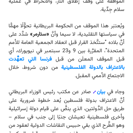
الموافقة على وقف إطلاق النار، والانخراط في عملية
سلام جِدِّية.
ويُعتبَر هذا الموقف من الحكومة البريطانية تحوُّلًا مهمًّا
في سياستها التقليدية، لا سيما وأنَّ
«
ستارمر
»
شدَّد على
أنَّ بلاده "ستتَّخذ القرار قبل انعقاد الجمعية العامة للأمم
المتحدة"، المقرَّرة بين 9 و23 سبتمبر في نيويورك، أي
قبل الموقف المعلَن من قبل
فرنسا التي تعهَّدت
بالاعتراف بالدولة الفلسطينية
من دون شروط، خلال
الاجتماع الأممي المقبل.
وجاء في
بيان
صادر عن مكتب رئيس الوزراء البريطاني
🔗
أنَّ الاعتراف بدولة فلسطين يُعد خطوة ضرورية على
طريق حل الدَّولتين، الذي ينصُّ على قيام دولة إسرائيلية
وأخرى فلسطينية تعيشان جنبًا إلى جنب في سلام –
وهو الطَّرح الذي بقي حبيس النقاشات الدولية لعقود من