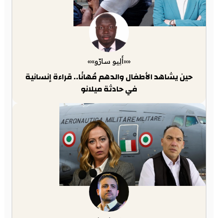
««أَلِيو سارّو»»
حين يشاهد الأطفال والدهم مُهانًا.. قراءة إنسانية
في حادثة ميلانو