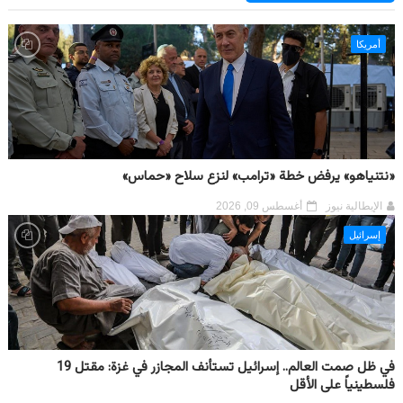
أمريكا
«نتنياهو» يرفض خطة «ترامب» لنزع سلاح «حماس»
الإيطالية نيوز
أغسطس 09, 2026
إسرائيل
في ظل صمت العالم.. إسرائيل تستأنف المجازر في غزة: مقتل 19
فلسطينياً على الأقل