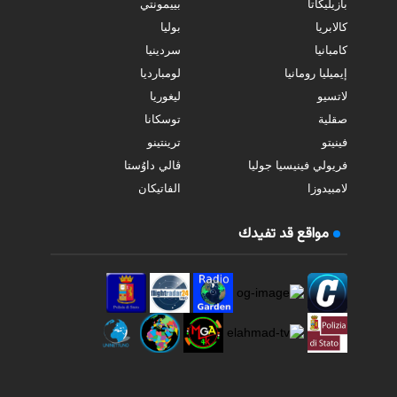
بازيليكاتا
بييمونتي
كالابريا
بوليا
كامبانيا
سردينيا
إيميليا رومانيا
لومبارديا
لاتسيو
ليغوريا
صقلية
توسكانا
فينيتو
ترينتينو
فريولي فينيسيا جوليا
ڤالي داوُستا
لامبيدوزا
الفاتيكان
مواقع قد تفيدك