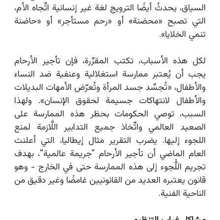
السياق، يحدثُ أيضًا الترويج لغة غير إنسانية اتِّجاه الأم،
التي تصبح «محضنة» أو «رحم مستأجر» أو «حاضنة
تنمي الخلايا».
لكل هذه الأسباب، تكتب المقرِّرة، فإن تأجير الأرحام
يجب أن يُعتبر ممارسة استغلالية وعنفية ضد النساء
والأطفال، «تُجسِّد جسد المرأة وتُعرّض الأمهات البديلات
والأطفال لانتهاكات جسيمة لحقوق الإنسان». ولهذا
السبب، توصي الحكومات بحظر هذه الممارسة على
الصعيد العالمي واتِّخاذ جميع التدابير اللَّازمة لمنع
اللجوء إليها. يضرب التقرير مثال إيطاليا، التي أعلنت
العام الماضي أن تأجير الأرحام ”جريمة عالمية“، بهدف
تجريم اللُّجوء إلى هذه الممارسة حتى في الخارج - وهو
قانون يعتبره العديد من القانونيين غامضًا وغير دقيق من
الناحية الفنية.