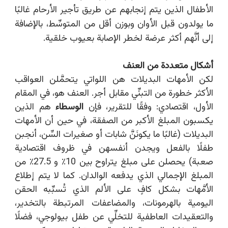
الأطفال الذين يتم إنجابهم عن طريق تأجير الأرحام غالبًا
ما يولدون قبل الأوان وبوزن أقل من المتوسِّط، بالإضافة
إلى أنَّهم أكثر عرضة لخطر الإصابة بعيوب خلقية.
أشكال متعددة من العنف
لكن الأمهات البديلات هن اللواتي يتحمَّلن العواقب
الأكثر خطورة من التبنِّي مقابل أجر. العنف هو، في المقام
الأول، اقتصادي: وفقًا للتقرير، فإن
الوسطاء
هم الذين
يكسبون المبلغ الأكبر من الصفقة، في حين أن الأمهات
البديلات (غالبًا ما يكونَنَّ شابات أو صغيرات السِّن، أنجبن
طفلًا بالفعل ويجدن أنفسهن في ظروف اقتصادية
صعبة) يحصلن على مبلغ يتراوح بين 10٪ و 27.5٪ من
المبلغ الإجمالي الذي يدفعه الوالدان. كما لا يتم إطلاع
الأمَّهات بشكل كافٍ على الألم الذي تُسبِّبه الحقن
اليومية بالهرمونات، والمضاعفات المرتبطة بالتخدير،
والتعقيدات العاطفية للتخلِّي عن طفل بيولوجي، فضلًا