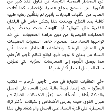
عن المخاطر الصحية الناجمة عن تناول عدد كبير من
الأدوية التي تسمح بنجاح عملية الإخصاب. كما أفادت
العديد من الأمَّهات البديلات بأنهن لم يتلقِّين رعاية طبية
كافية بعد التبرُّع. ويحدث هذا بشكل خاص في البلدان
الفقيرة مثل "
نيبال
" أو "
الهند
"، حيث يحدثُ إجراء
العمليات القيصرية من دون مراعاة الصعوبات التي قد
تواجهها النساء بعد العملية، خاصة الفقيرات المقيمات
في المناطق الريفية. وتتضاعف المخاطر عندما تأتي
النساء من بلدان لا توجد فيها لوائح تنظم تأجير الأرحام،
مما يجعل اللُّجوء إلى الممارسات السرِّية التي تعرِّض
حياة الحوامل للخطر أكثر شيوعًا.
«في اتفاقيات التجارة في مجال تأجير الأرحام – تكتب
المقرِّرة – يتم إعطاء قيمة مالية لقدرة النساء على الحمل
والولادة بأطفال أصحَّاء، مما يُعزِّز الاختلالات الضارة في
ميزان القوى حيث يمارس الأشخاص والكيانات الأكثر ثراءً
السيطرة على قدرة النساء على الحمل والولادة». وفي هذا