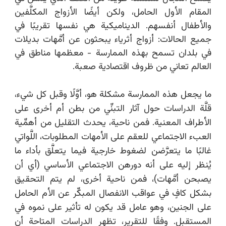
المقام الأول الحامل، ولكن أيضًا الأزواج المكلَّفين
والأطفال أنفسهم. الديناميكية هي نفسها تقريبًا في
جميع الحالات: أزواج أثرياء يبحثون عن أمَّهات بديلات
في بلدان تسمح بهذه الممارسة - معظمها مناطق في
العالم تعاني من ظروف اقتصادية صعبة.
ما يجعل هذه الممارسة مشكلة هو، أوَّلًا وقبل كل شيء،
قلَّة الدراسات حول آثار التبنِّي من بطن أم أخرى على
الأطراف المعنية. فمن ناحية، يحدث
التقليل من أهمِّية
العبء الاجتماعي للعقم على الأمهات المطلوبات، اللَّواتي
غالبًا ما يتعرَّضن لضغوط خارجية فيما يتعلَّق بأداء ما
يُنظر إليه على أنه دورهن الاجتماعي الأساسي (أي أن
يصبحن أمَّهات)، فمن ناحية أخرى، لم يتم التحقيق
بشكل كافٍ في عواقب الانفصال المبكِّر عن الأم الحامل
على الجنين، وهو عامل قد يكون له تأثير على نموه في
المستقبل. وفقًا للتقرير، تظهر الدراسات المتاحة أن