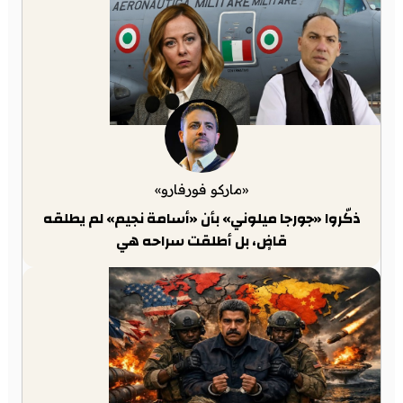
«ماركو فورفارو»
ذكّروا «جورجا ميلوني» بأن «أسامة نجيم» لم يطلقه
قاضٍ، بل أطلقت سراحه هي