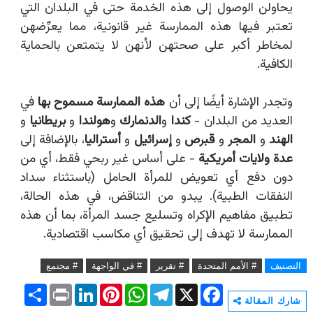
يحاولن الوصول إلى هذه الخدمة حتى في البلدان التي
تعتبر فيها هذه الممارسة غير قانونية، مما يعرِّضهن
لمخاطر أكبر على صحتهن لأنهن لا يتمتعن بالحماية
الكافية.
وتجدر الإشارة أيضًا إلى أن
هذه
الممارسة مسموح بها
في
العديد من البلدان -
كندا
و
الدنمارك
و
هولندا
و
بريطانيا
و
الهند
و
المجر
و
قبرص
و
إسرائيل
و
أستراليا
، بالإضافة إلى
عدة ولايات أمريكية
- على أساس غير ربحي فقط، أي من
دون دفع أي تعويض للمرأة الحامل (باستثناء سداد
النفقات الطبية). يبدو من التناقض، في هذه الحالة،
تطبيق مفاهيم الإكراه وتسليع جسد المرأة، بما أن هذه
الممارسة لا تهدف إلى تحقيق أي مكاسب اقتصادية.
التصنيف
# الأمم المتحدة
# تقرير
# في الواجهة
# مجتمع
S
P
L
P
W
T
X
F
h
r
i
i
h
e
a
شارك المقالة
a
i
n
n
a
l
c