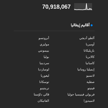
70,918,067
أقاليم إيطاليا
ألطو أديجي
أبروتسو
أومبريا
موليزي
بازيليكاتا
بييمونتي
كالابريا
بوليا
كامبانيا
سردينيا
إيميليا رومانيا
لومبارديا
لاتسيو
ليغوريا
صقلية
توسكانا
فينيتو
ترينتينو
فريولي فينيسيا جوليا
ڤالي داوُستا
لامبيدوزا
الفاتيكان