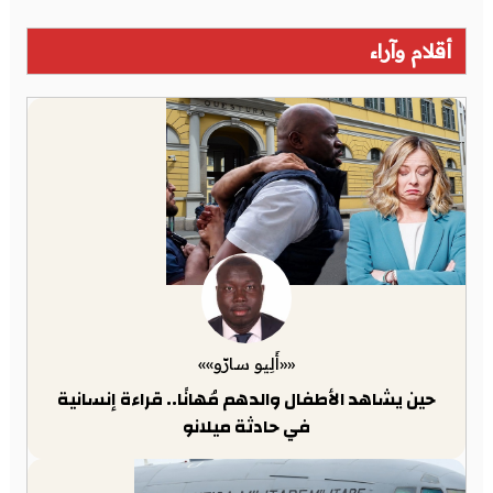
أقلام وآراء
««أَلِيو سارّو»»
حين يشاهد الأطفال والدهم مُهانًا.. قراءة إنسانية
في حادثة ميلانو