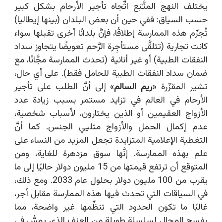
يختلف النهج المتَّبَع اتِّجاه تأجير الأرحام بشكل كبير
حسب السياق: ففي حين أن بعض البلدان (بينها إيطاليا)
تُجرِّم هذه الممارسة إطلاقًا، فإنَّ بلدانًا أخرى تقبلها سواء
كانت تجارية (تتلقَّى مستأجِرة الرَّحم تعويضًا يتجاوز سداد
النفقات الطبية) أو غير أنانية (تحدث الممارسة مجَّانًا، مع
ضمان سداد النفقات الطبية للحامل فقط). على أي حال،
تشير المقرِّرة «
ريم السالم
» إلى أنَّ الطلب على تأجير
الأرحام في العالم في تزايد مستمر بسبب زيادة عدد
الأزواج العقيمين أو الذين يختارون، لأسباب شخصية،
عدم إكمال الحمل والأزواج مثليي الجنس. كما أنَّ
التغطية الإعلامية المتزايدة تجعل المزيد من النساء على
علم بهذه الممارسة. إنَّها سوق مزدهرة للغاية، ومن
المتوقع أن ترتفع قيمتها من 15 مليون دولار حاليًا إلى ما
يقرب من 100 مليون دولار بحلول عام 2033. ومع ذلك،
في السياقات التي تحدث فيها هذه الممارسة مقابل أجر،
غالبًا ما تكون الحدود التي تنظِّمها غير واضحة، مما
يفسح المجال لسلسلة طويلة من العنف الذي يمسُّ في