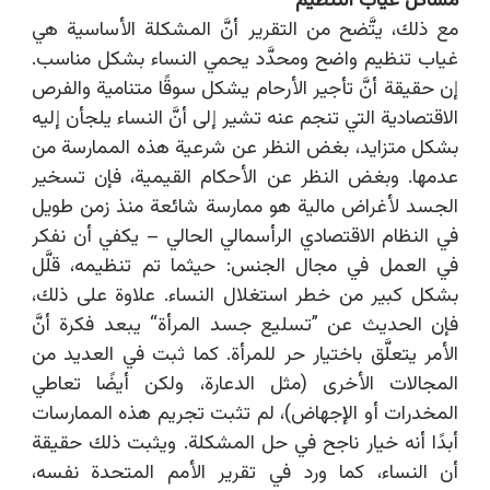
مشاكل غياب التنظيم
مع ذلك، يتَّضح من التقرير أنَّ المشكلة الأساسية هي
غياب تنظيم واضح ومحدَّد يحمي النساء بشكل مناسب.
إن حقيقة أنَّ تأجير الأرحام يشكل سوقًا متنامية والفرص
الاقتصادية التي تنجم عنه تشير إلى أنَّ النساء يلجأن إليه
بشكل متزايد، بغض النظر عن شرعية هذه الممارسة من
عدمها. وبغض النظر عن الأحكام القيمية، فإن تسخير
الجسد لأغراض مالية هو ممارسة شائعة منذ زمن طويل
في النظام الاقتصادي الرأسمالي الحالي – يكفي أن نفكر
في العمل في مجال الجنس: حيثما تم تنظيمه، قلَّل
بشكل كبير من خطر استغلال النساء. علاوة على ذلك،
فإن الحديث عن ”تسليع جسد المرأة“ يبعد فكرة أنَّ
الأمر يتعلَّق باختيار حر للمرأة. كما ثبت في العديد من
المجالات الأخرى (مثل الدعارة، ولكن أيضًا تعاطي
المخدرات أو الإجهاض)، لم تثبت تجريم هذه الممارسات
أبدًا أنه خيار ناجح في حل المشكلة. ويثبت ذلك حقيقة
أن النساء، كما ورد في تقرير الأمم المتحدة نفسه،