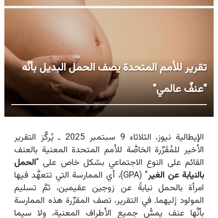
تقرير للأمم المتحدة يصف الحمل البديل بأنَّه
"عنفٌ عالمي"
الإيطالية نيوز، الثلاثاء 9 سبتمبر 2025 ـ يُركِّز التقرير
الأخير للمُقَرِّرة الخاصَّة للأمم المتحدة المعنية بالعنف
القائم على النوع الاجتماعي بشكل خاص على "
الحمل
بالنيابة عن الغير
" (GPA)، أي الممارسة التي تتعهَّد فيها
امرأة بالحمل نيابةً عن زوجين عقيمين، ثمَّ تسليم
المولود إليهما. في التقرير، تصف المقرِّرة هذه الممارسة
بأنَّها عنف يمسُّ جميع الأطراف المعنية، ولا سيما