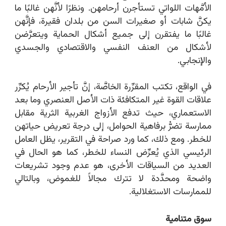
الأمَّهات اللواتي تستأجرن أرحامهن. ونظرًا لأنَّهن غالبًا ما
يكنَّ شابات أو صغيرات السن من بلدان فقيرة، فإنَّهن
غالبًا ما يفتقرن إلى جميع أشكال الحماية ويتعرَّضن
لأشكال من العنف النفسي والاقتصادي والجسدي
والإنجابي.
في الواقع، تكتب المقرِّرة الخاصَّة، إنَّ تأجير الأرحام يُكرِّر
علاقات القوة غير المتكافئة ذات الأصل العنصري وما بعد
الاستعماري، حيث تدفع الأزواج الغربية الثرية مقابل
ممارسة تضرُّ برفاهية الحوامل، إلى درجة تعريض حياتهن
للخطر. ومع ذلك، كما ورد صراحة في التقرير، يظل العامل
الرئيسي الذي يُعرِّض النساء للخطر، كما هو الحال في
العديد من السياقات الأخرى، هو عدم وجود تشريعات
واضحة ومحدَّدة لا تترك مجالاً للغموض، وبالتالي
للممارسات الاستغلالية.
سوق متنامية