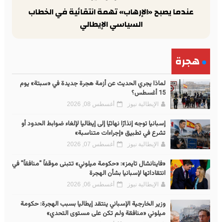
عندما يصبح «الإرهاب» تهمة انتقائية في الخطاب
السياسي الإيطالي
هجرة
لماذا يجري الحديث عن أزمة هجرة جديدة في «سبتة» يوم
15 أغسطس؟
الإيطالية نيوز
أغسطس 08, 2026
إسبانيا توجه إنذارًا نهائيًا إلى إيطاليا لإلغاء ضوابط الحدود أو
تشرع في تطبيق «إجراءات متناسبة»
الإيطالية نيوز
أغسطس 07, 2026
«فاينانشال تايمز»: «حكومة ميلوني» تتبنى موقفاً "منافقاً" في
انتقاداتها لإسبانيا بشأن الهجرة
الإيطالية نيوز
أغسطس 06, 2026
وزير الخارجية الإسباني ينتقد إيطاليا بسبب الهجرة: حكومة
ميلوني «منافقة ولم تكن على مستوى التحدي»