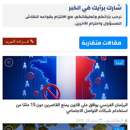
r
n
k
t
t
e
e
شارك برأيك في الخبر
e
t
e
e
s
g
b
d
r
A
r
o
نرحب بآرائكم وتعليقاتكم، مع الالتزام بقواعد النقاش
I
e
p
a
o
المسؤول واحترام الآخرين.
n
s
p
m
k
t
مقالات متقاربة
قـــراءة المزيد
أوروبا
البرلمان الفرنسي يوافق على قانون يمنع القاصرين دون 15 عامًا من
استخدام شبكات التواصل الاجتماعي
الإيطالية نيوز
يوليو 22, 2026
إيطاليا