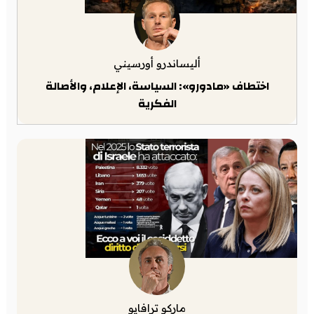
أليساندرو أورسيني
اختطاف «مادورو»: السياسة، الإعلام، والأصالة
الفكرية
ماركو ترافايو