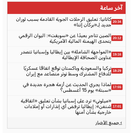
آخر ساعة
كاتانيا: تعليق الرحلات الجوية القادمة بسبب ثوران
20:34
جديد لِـ«بركان إتنا»
الصين تتاجر بعيدًا عن «سويفت»: اليوان الرقمي
20:12
يتحدى الهيمنة المالية الأمريكية
«المواجهة الشاملة» بين إيطاليا وإسبانيا تتصدر
19:16
عناوين الصحافة الإيطالية
تركيا والسعودية وباكستان توقّع اتفاقًا عسكريًا
18:29
للدفاع المشترك وسط توتر متصاعد مع إيران
لماذا يجري الحديث عن أزمة هجرة جديدة في
17:55
«سبتة» يوم 15 أغسطس؟
«ميلوني» ترد على إسبانيا بشأن تعليق «اتفاقية
شنغن»: إيطاليا ترفض أي إنذارات أو إملاءات
17:01
خارجية بشأن أمنها
› جميع الأخبار