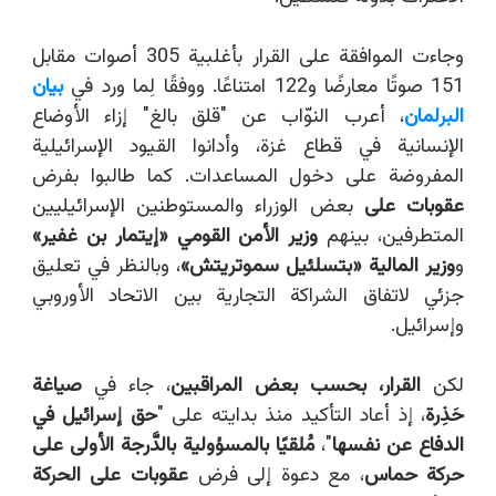
وجاءت الموافقة على القرار بأغلبية 305 أصوات مقابل
151 صوتًا معارضًا و122 امتناعًا. ووفقًا لِما ورد في
بيان
البرلمان
، أعرب النوّاب عن "قلق بالغ" إزاء الأوضاع
الإنسانية في قطاع غزة، وأدانوا القيود الإسرائيلية
المفروضة على دخول المساعدات. كما طالبوا بفرض
عقوبات على
بعض الوزراء والمستوطنين الإسرائيليين
المتطرفين، بينهم
وزير الأمن القومي «إيتمار بن غفير»
و
وزير المالية «بتسلئيل سموتريتش»
، وبالنظر في تعليق
جزئي لاتفاق الشراكة التجارية بين الاتحاد الأوروبي
وإسرائيل.
لكن
القرار، بحسب بعض المراقبين
، جاء في
صياغة
حَذِرة
، إذ أعاد التأكيد منذ بدايته على "
حق إسرائيل في
الدفاع عن نفسها
"،
مُلقيًا بالمسؤولية بالدَّرجة الأولى على
حركة حماس
، مع دعوة إلى فرض
عقوبات على الحركة