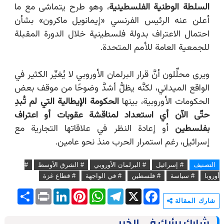
السلطة الوطنية الفلسطينية
، وهو طرح يتماشى مع ما
أعلن عنه الرئيس الفرنسي «إيمانويل ماكرون» بشأن
احتمال الاعتراف بدولة فلسطينية خلال الدورة المقبلة
للجمعية العامة للأمم المتحدة.
ويرى محلِّلون أنَّ قرار البرلمان الأوروبي لا يُغيِّر الكثير في
الواقع الميداني، لكنَّه يظلُّ أشدَّ وضوحًا من موقف بعض
الحكومات الأوروبية، بينها
الحكومة الإيطالية التي لم تُبدِ
حتّى الآن أي استعداد لمناقشة عقوبات أو اعتراف
بفلسطين
أو إعادة النظر في علاقاتها التجارية مع
إسرائيل، رغم استمرار الحرب منذ نحو عامين.
التصنيف
# إسرائيل
# البرلمان الأوروبي
# الشرق الأوسط
#
أوروبا
# سياسة
# فلسطين
# في الواجهة
# قطاع غزة
S
P
L
P
W
T
X
F
h
r
i
i
h
e
a
شارك المقالة
a
i
n
n
a
l
c
r
n
k
t
t
e
e
شارك برأيك في الخبر