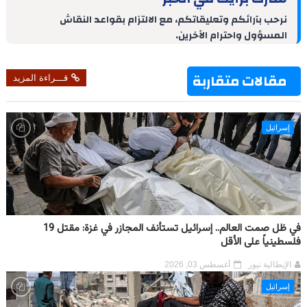
e
t
e
e
s
g
b
d
r
A
r
o
نرحب بآرائكم وتعليقاتكم، مع الالتزام بقواعد النقاش
I
e
p
a
o
المسؤول واحترام الآخرين.
n
s
p
m
k
t
مقالات متقاربة
قـــراءة المزيد
إسرائيل
في ظل صمت العالم.. إسرائيل تستأنف المجازر في غزة: مقتل 19
فلسطينياً على الأقل
الإيطالية نيوز
أغسطس 03, 2026
إسرائيل