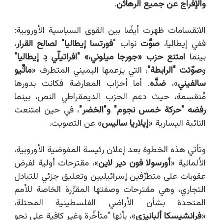
والإفراج عن جميع الرهائن
.
الانقسامات ظهرت أيضًا بين القوى السياسية الأوروبية:
ففي إيطاليا،
صوَّت
نواب "
فورتسا إيطاليا" لصالح القرار
،
بينما
امتنع حزب «جورجا ميلوني،» "افراتيلّي دِ إيطاليا"
و
صوّتت "الرابطة"
، التي يزعمها اليميني المتطرف «
ماتِّيو
سالفيني
»،
ضدَّه
. أما أحزاب المعارضة فكانت بدورها
مُنقسِمة، حيث دعم الحزب الديمقراطي النص، بينما
رفضه "حركة خمس نجوم" و"الخضر"
، في حين امتنعت
النائبة اليسارية «
إيلاريا ساليس
» عن التصويت.
وتأتي هذه الخطوة بعد إعلان رئيسة المفوضية الأوروبية،
الألمانية «
أورسولا فون دير لاين
»، مقترحات أولية لفرض
عقوبات على متطرِّفين إسرائيليين وتعليق جزئي للتبادل
التجاري، وهي مقترحات وصفتها المقرِّرة الخاصة للأمم
المتحدة بشأن الأراضي الفلسطينية المحتلة،
«
فرانشيسكا ألبانيزي
»، بأنها "متأخِّرة وغير كافية على نحو