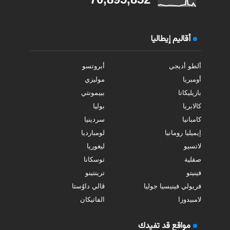
أقاليم إيطاليا
ألطو أديجي
أبروتسو
أومبريا
موليزي
بازيليكاتا
بييمونتي
كالابريا
بوليا
كامبانيا
سردينيا
إيميليا رومانيا
لومبارديا
لاتسيو
ليغوريا
صقلية
توسكانا
فينيتو
ترينتينو
فريولي فينيسيا جوليا
ڤالي داوُستا
لامبيدوزا
الفاتيكان
مواقع قد تفيدك