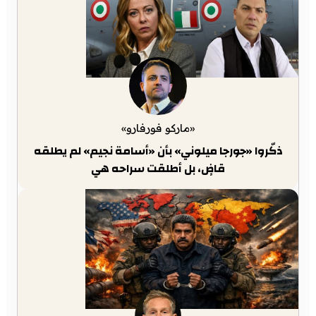
«ماركو فورفارو»
ذكّروا «جورجا ميلوني» بأن «أسامة نجيم» لم يطلقه
قاضٍ، بل أطلقت سراحه هي