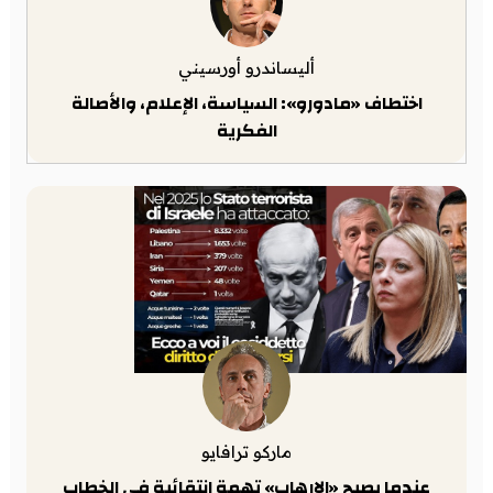
أليساندرو أورسيني
اختطاف «مادورو»: السياسة، الإعلام، والأصالة
الفكرية
ماركو ترافايو
عندما يصبح «الإرهاب» تهمة انتقائية في الخطاب