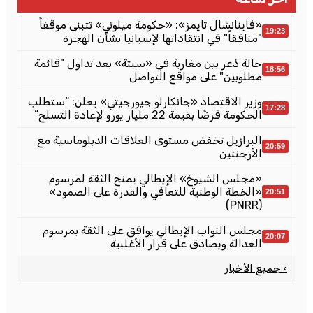
«فاينانشال تايمز»: «حكومة ميلوني» تتبنى موقفاً
19:23
"منافقاً" في انتقاداتها لإسبانيا بشأن الهجرة
حالة ذعر بين مغاربة في «سبتة» بعد تداول "قائمة
18:56
مطلوبين" على مواقع التواصل
وزير الاقتصاد «جانكارلو جيورجيتي» يعلن: “ستطلب
17:28
الحكومة قرضًا بقيمة 22 مليار يورو لإعادة التسلح”
البرازيل تخفض مستوى العلاقات الدبلوماسية مع
20:59
الأرجنتين
«مجلس الشيوخ» الإيطالي يمنح الثقة لمرسوم
«الخطة الوطنية للتعافي والقدرة على الصمود»
20:51
(PNRR)
مجلس النواب الإيطالي يوافق على الثقة بمرسوم
20:07
العدالة ويصادق على قرار الأغلبية
› جميع الأخبار