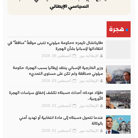
السياسي الإيطالي
هجرة
«فاينانشال تايمز»: «حكومة ميلوني» تتبنى موقفاً "منافقاً" في
انتقاداتها لإسبانيا بشأن الهجرة
الإيطالية نيوز
أغسطس 06, 2026
وزير الخارجية الإسباني ينتقد إيطاليا بسبب الهجرة: حكومة
ميلوني «منافقة ولم تكن على مستوى التحدي»
الإيطالية نيوز
أغسطس 03, 2026
«فؤاد عودة»: أحداث «سبتة» تكشف إخفاق سياسات الهجرة
الأوروبية..
الإيطالية نيوز
أغسطس 02, 2026
عندما تتحول «سبتة» إلى مادة انتخابية أو تهديد أمني
بالوكالة
الإيطالية نيوز
أغسطس 01, 2026