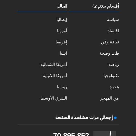
أقسام متنوعة
العالم
سياسة
إيطاليا
اقتصاد
أوروبا
ثقافة وفن
إفريقيا
طب وصحة
آسيا
رياضة
أمريكا الشمالية
تكنولوجيا
أمريكا اللاتينية
هجرة
روسيا
من المهجر
الشرق الأوسط
إجمالي مرات مشاهدة الصفحة
70,895,852