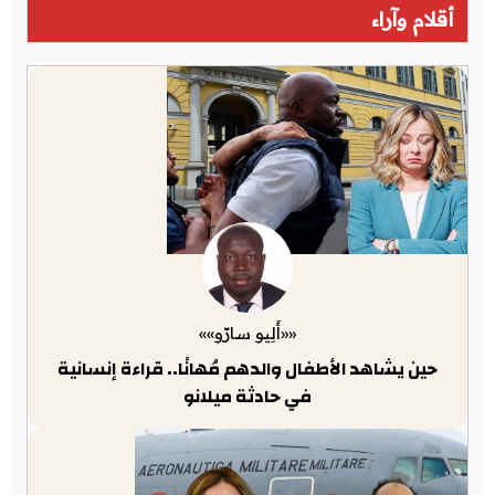
أقلام وآراء
««أَلِيو سارّو»»
حين يشاهد الأطفال والدهم مُهانًا.. قراءة إنسانية
في حادثة ميلانو