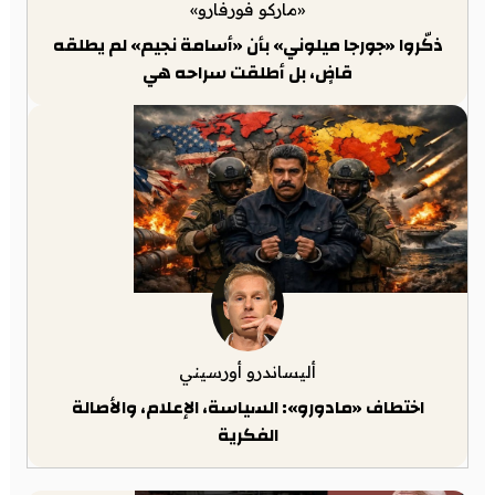
«ماركو فورفارو»
ذكّروا «جورجا ميلوني» بأن «أسامة نجيم» لم يطلقه
قاضٍ، بل أطلقت سراحه هي
أليساندرو أورسيني
اختطاف «مادورو»: السياسة، الإعلام، والأصالة
الفكرية