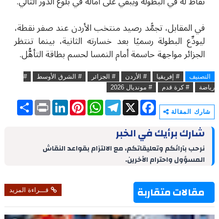
نقاط له في البطولة ويُبقي على آماله في بلوغ الدور التَّالي.
في المقابل، تجمًّد رصيد منتخب الأردن عند صفر نقطة،
ليودِّع البطولة رسميًا بعد خسارته الثانية، بينما تنتظر
الجزائر مواجهة حاسمة أمام النمسا لحسم بطاقة التأهُّل.
التصنيف
# إفريقيا
# الأردن
# الجزائر
# الشرق الأوسط
#
رياضة
# كرة قدم
# مونديال 2026
S
P
L
P
W
T
X
F
h
r
i
i
h
e
a
شارك المقالة
a
i
n
n
a
l
c
r
n
k
t
t
e
e
شارك برأيك في الخبر
e
t
e
e
s
g
b
d
r
A
r
o
نرحب بآرائكم وتعليقاتكم، مع الالتزام بقواعد النقاش
I
e
p
a
o
المسؤول واحترام الآخرين.
n
s
p
m
k
t
مقالات متقاربة
قـــراءة المزيد