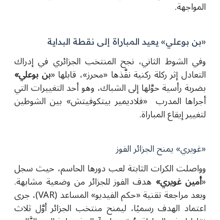
المواجهة.
«بن بوعلي» يعيد المباراة إلى نقطة البداية
وفي الشوط الثاني، نجح المنتخب الجزائري في إدراك
التعادل إثر ركلة ركنية نفَّذها «محرز»، قابلها «
بن بوعلي»
بضربة رأسية حوَّلها إلى الشباك، وهو أحد التغييرات التي
أجراها المدرب
«فلاديمير بيتكوفيتش»
بين الشوطين
لتغيير إيقاع المباراة.
«غويري» يمنح الجزائر الفوز
وواصلت الكرات الثابتة لعب دورها الحاسم، حيث سجل
«
أمين غويري»
هدف الفوز للجزائر من وضعية مشابهة.
وبعد مراجعة تقنية «حكم الفيديو» المساعد (VAR)، جرى
اعتماد الهدف رسميًا، ليمنح منتخب الجزائر أوَّل ثلاث