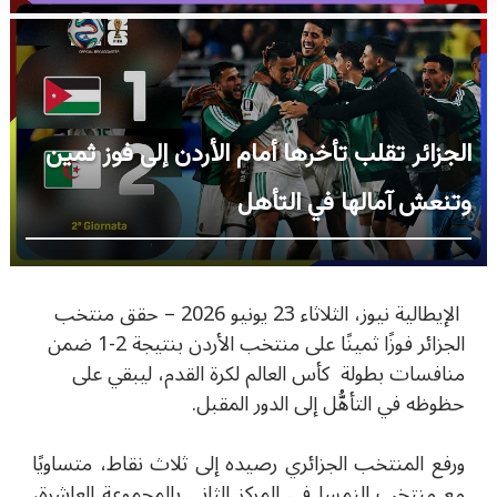
الجزائر تقلب تأخرها أمام الأردن إلى فوز ثمين
وتنعش آمالها في التأهل
الإيطالية نيوز، الثلاثاء 23 يونيو 2026 – حقق منتخب
الجزائر
فوزًا ثمينًا على منتخب
الأردن
بنتيجة 2-1 ضمن
منافسات بطولة
كأس العالم لكرة القدم
، ليبقي على
حظوظه في التأهُّل إلى الدور المقبل.
ورفع المنتخب الجزائري رصيده إلى ثلاث نقاط، متساويًا
مع منتخب
النمسا
في المركز الثاني بالمجموعة العاشرة،