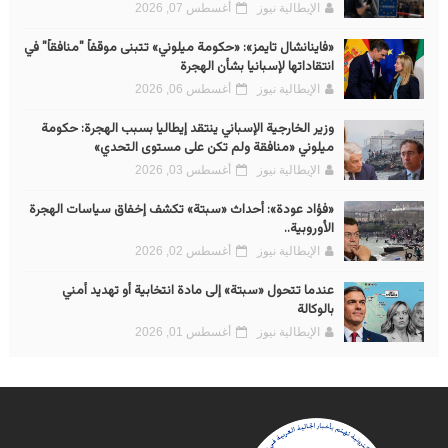
الإيطالية نيوز
أغسطس 07, 2026
«فاينانشال تايمز»: «حكومة ميلوني» تتبنى موقفاً "منافقاً" في
انتقاداتها لإسبانيا بشأن الهجرة
الإيطالية نيوز
أغسطس 06, 2026
وزير الخارجية الإسباني ينتقد إيطاليا بسبب الهجرة: حكومة
ميلوني «منافقة ولم تكن على مستوى التحدي»
الإيطالية نيوز
أغسطس 03, 2026
«فؤاد عودة»: أحداث «سبتة» تكشف إخفاق سياسات الهجرة
الأوروبية..
الإيطالية نيوز
أغسطس 02, 2026
عندما تتحول «سبتة» إلى مادة انتخابية أو تهديد أمني
بالوكالة
الإيطالية نيوز
أغسطس 01, 2026