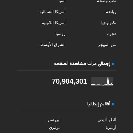
طب وصحة
آسيا
رياضة
أمريكا الشمالية
تكنولوجيا
أمريكا اللاتينية
هجرة
روسيا
من المهجر
الشرق الأوسط
إجمالي مرات مشاهدة الصفحة
70,904,301
أقاليم إيطاليا
ألطو أديجي
أبروتسو
أومبريا
موليزي