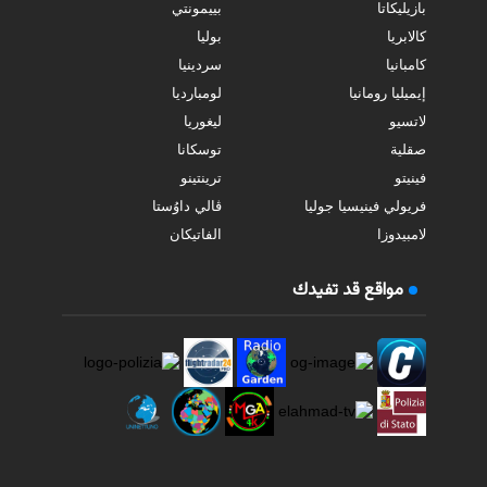
بازيليكاتا
بييمونتي
كالابريا
بوليا
كامبانيا
سردينيا
إيميليا رومانيا
لومبارديا
لاتسيو
ليغوريا
صقلية
توسكانا
فينيتو
ترينتينو
فريولي فينيسيا جوليا
ڤالي داوُستا
لامبيدوزا
الفاتيكان
مواقع قد تفيدك