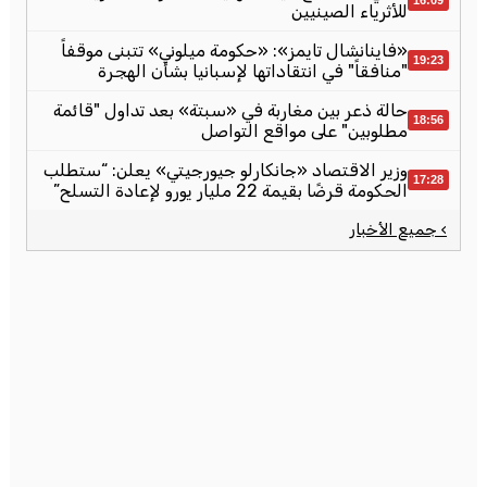
16:09
للأثرياء الصينيين
«فاينانشال تايمز»: «حكومة ميلوني» تتبنى موقفاً
19:23
"منافقاً" في انتقاداتها لإسبانيا بشأن الهجرة
حالة ذعر بين مغاربة في «سبتة» بعد تداول "قائمة
18:56
مطلوبين" على مواقع التواصل
وزير الاقتصاد «جانكارلو جيورجيتي» يعلن: “ستطلب
17:28
الحكومة قرضًا بقيمة 22 مليار يورو لإعادة التسلح”
› جميع الأخبار