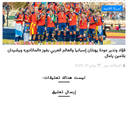
أمريكا اللاتينية
فؤاد وندير عودة يهنئان إسبانيا والعالم العربي بفوز «الماتادور» ويشيدان
بلامين يامال
الإيطالية نيوز
يوليو 20, 2026
ليست هناك تعليقات:
إرسال تعليق