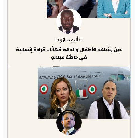
««أَلِيو سارّو»»
حين يشاهد الأطفال والدهم مُهانًا.. قراءة إنسانية
في حادثة ميلانو