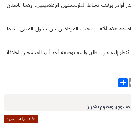
در أوامر بوقف نشاط المؤسستين الإعلاميتين، وهما تابعتان
عاصمة
«
كمبالا
»
، ومنعت الموظفين من دخول المبنى، فيما
يُنظر إليه على نطاق واسع بوصفه أحد أبرز المرشحين لخلافة
S
h
a
r
e
لمسؤول واحترام الآخرين.
قـــراءة المزيد