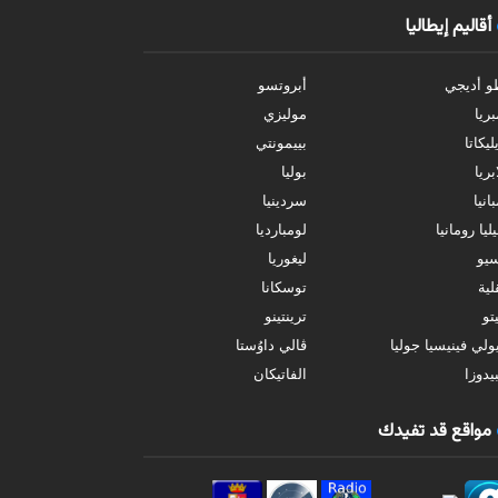
أقاليم إيطاليا
و أديجي
أبروتسو
بريا
موليزي
ليكاتا
بييمونتي
بريا
بوليا
انيا
سردينيا
ليا رومانيا
لومبارديا
سيو
ليغوريا
ية
توسكانا
تو
ترينتينو
ولي فينيسيا جوليا
ڤالي داوُستا
يدوزا
الفاتيكان
مواقع قد تفيدك