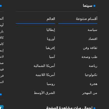
سينما
أقسام متنوعة
العالم
ألط
أوم
سياسة
إيطاليا
بازي
كالا
اقتصاد
أوروبا
كامب
ثقافة وفن
إفريقيا
إيمي
طب وصحة
آسيا
لات
صقل
رياضة
أمريكا الشمالية
فيني
تكنولوجيا
أمريكا اللاتينية
فري
لامب
هجرة
روسيا
من المهجر
الشرق الأوسط
إجمالي مرات مشاهدة الصفحة