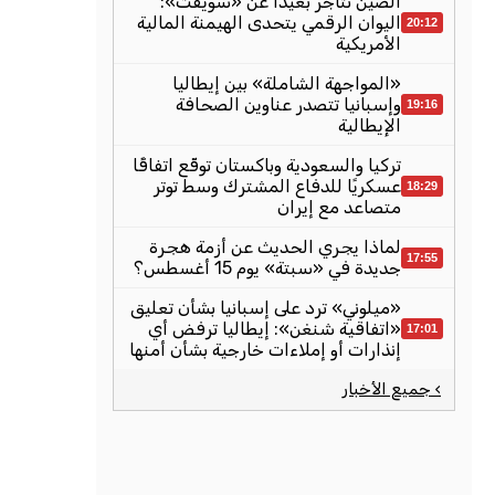
الصين تتاجر بعيدًا عن «سويفت»:
اليوان الرقمي يتحدى الهيمنة المالية
20:12
الأمريكية
«المواجهة الشاملة» بين إيطاليا
وإسبانيا تتصدر عناوين الصحافة
19:16
الإيطالية
تركيا والسعودية وباكستان توقّع اتفاقًا
عسكريًا للدفاع المشترك وسط توتر
18:29
متصاعد مع إيران
لماذا يجري الحديث عن أزمة هجرة
17:55
جديدة في «سبتة» يوم 15 أغسطس؟
«ميلوني» ترد على إسبانيا بشأن تعليق
«اتفاقية شنغن»: إيطاليا ترفض أي
17:01
إنذارات أو إملاءات خارجية بشأن أمنها
› جميع الأخبار