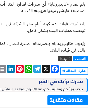
ولم يقدم
«
كاينيروغابا
»
أي مبررات لقراره، لكنه أص
لمجموعة
«
نيشن ميديا غروب
»
الكينية.
وانتشرت قوات عسكرية أمام مقر الشركة في ال
توقفت عمليات البث بشكل كامل.
ويُعرف
«
كاينيروغابا
»
بتصريحاته المثيرة للجدل، كما 
والده في قيادة البلاد.
التصنيف
# أوغندا
P
L
P
W
T
X
F
r
i
i
h
e
a
شارك المقالة
i
n
n
a
l
c
n
k
t
t
e
e
شارك برأيك في الخبر
t
e
e
s
g
b
d
r
A
r
o
نرحب بآرائكم وتعليقاتكم، مع الالتزام بقواعد النقاش ا
I
e
p
a
o
n
s
p
m
k
مقالات متقاربة
t