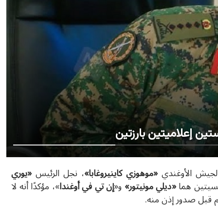
تين إعلاميتين بارزتين
الجيش الأوغندي
«
موهوزي كاينيروغابا
»
، نجل الرئيس
«
يوري
يسيتين هما
«
ديلي مونيتور
»
و«
إن تي في أوغندا
»
، مؤكدًا أنه لا
تم قبل صدور إذن منه.