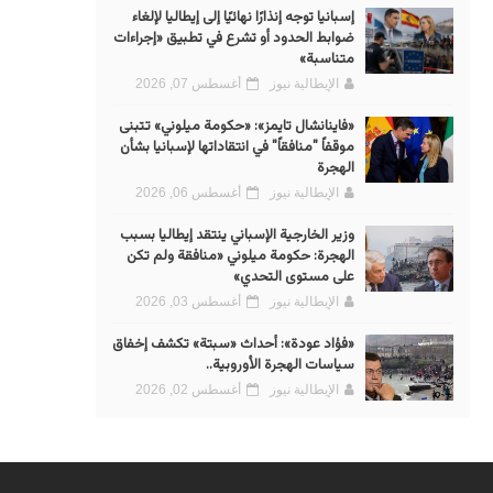
إسبانيا توجه إنذارًا نهائيًا إلى إيطاليا لإلغاء
ضوابط الحدود أو تشرع في تطبيق «إجراءات
متناسبة»
الإيطالية نيوز
أغسطس 07, 2026
«فاينانشال تايمز»: «حكومة ميلوني» تتبنى
موقفاً "منافقاً" في انتقاداتها لإسبانيا بشأن
الهجرة
الإيطالية نيوز
أغسطس 06, 2026
وزير الخارجية الإسباني ينتقد إيطاليا بسبب
الهجرة: حكومة ميلوني «منافقة ولم تكن
على مستوى التحدي»
الإيطالية نيوز
أغسطس 03, 2026
«فؤاد عودة»: أحداث «سبتة» تكشف إخفاق
سياسات الهجرة الأوروبية..
الإيطالية نيوز
أغسطس 02, 2026