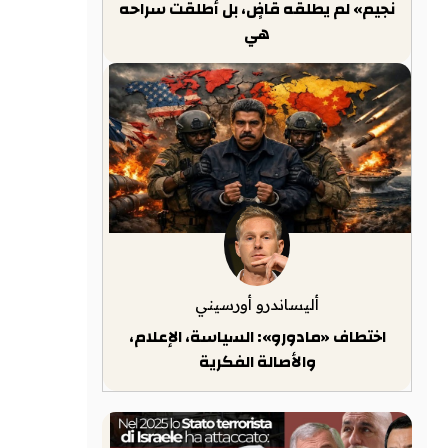
نجيم» لم يطلقه قاضٍ، بل أطلقت سراحه
هي
أليساندرو أورسيني
اختطاف «مادورو»: السياسة، الإعلام،
والأصالة الفكرية