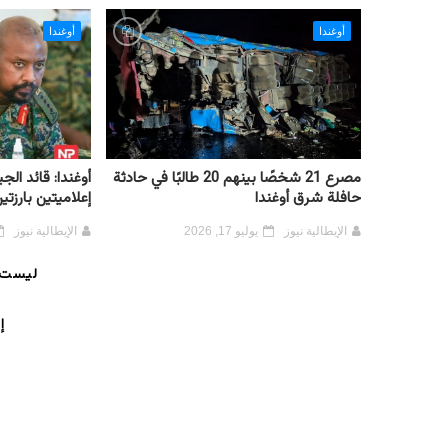
أوغندا
أوغندا
مصرع 21 شخصًا بينهم 20 طالبًا في حادثة
أوغندا: قائد ا
حافلة شرق أوغندا
إعلاميتين بارزتي
الإيطالية نيوز
يوليو 17, 2026
الإيطالية نيوز
ليست 
إ