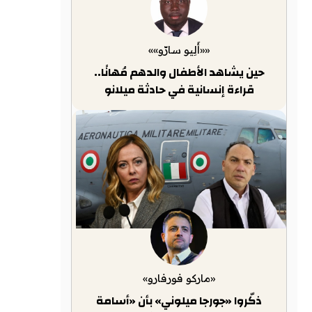
««أَلِيو سارّو»»
حين يشاهد الأطفال والدهم مُهانًا..
قراءة إنسانية في حادثة ميلانو
«ماركو فورفارو»
ذكّروا «جورجا ميلوني» بأن «أسامة