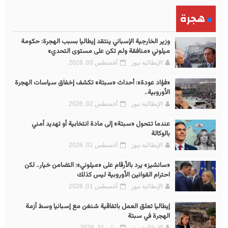
هجرة
وزير الخارجية الإسباني ينتقد إيطاليا بسبب الهجرة: حكومة
ميلوني «منافقة ولم تكن على مستوى التحدي»
الإيطالية نيوز
أغسطس 03, 2026
«فؤاد عودة»: أحداث «سبتة» تكشف إخفاق سياسات الهجرة
الأوروبية..
الإيطالية نيوز
أغسطس 02, 2026
عندما تتحول «سبتة» إلى مادة انتخابية أو تهديد أمني
بالوكالة
الإيطالية نيوز
أغسطس 01, 2026
«سانشيز» يرد بالأرقام على «ميلوني»: التضامن خيار.. لكن
احترام القوانين الأوروبية ليس كذلك
الإيطالية نيوز
أغسطس 01, 2026
إيطاليا تعلق العمل باتفاقية شنغن مع إسبانيا وسط أزمة
الهجرة في سبتة
الإيطالية نيوز
يوليو 31, 2026