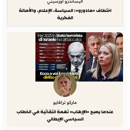
أليساندرو أورسيني
اختطاف «مادورو»: السياسة، الإعلام، والأصالة
الفكرية
ماركو ترافايو
عندما يصبح «الإرهاب» تهمة انتقائية في الخطاب
السياسي الإيطالي