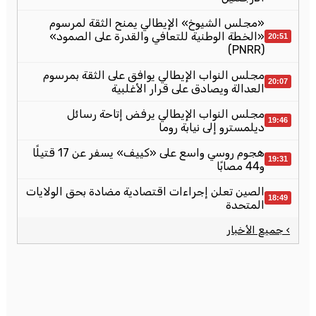
«مجلس الشيوخ» الإيطالي يمنح الثقة لمرسوم
«الخطة الوطنية للتعافي والقدرة على الصمود»
20:51
(PNRR)
مجلس النواب الإيطالي يوافق على الثقة بمرسوم
20:07
العدالة ويصادق على قرار الأغلبية
مجلس النواب الإيطالي يرفض إتاحة رسائل
19:46
ديلمسترو إلى نيابة روما
هجوم روسي واسع على «كييف» يسفر عن 17 قتيلًا
19:31
و44 مصابًا
الصين تعلن إجراءات اقتصادية مضادة بحق الولايات
18:49
المتحدة
› جميع الأخبار