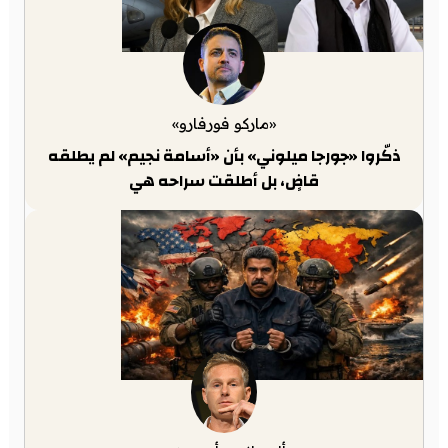
«ماركو فورفارو»
ذكّروا «جورجا ميلوني» بأن «أسامة نجيم» لم يطلقه
قاضٍ، بل أطلقت سراحه هي