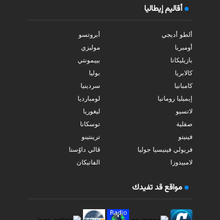
أقاليم إيطاليا
ألطو أديجي
أبروتسو
أومبريا
موليزي
بازيليكاتا
بييمونتي
كالابريا
بوليا
كامبانيا
سردينيا
إيميليا رومانيا
لومبارديا
لاتسيو
ليغوريا
صقلية
توسكانا
فينيتو
ترينتينو
فريولي فينيسيا جوليا
ڤالي داوُستا
لامبيدوزا
الفاتيكان
مواقع قد تفيدك