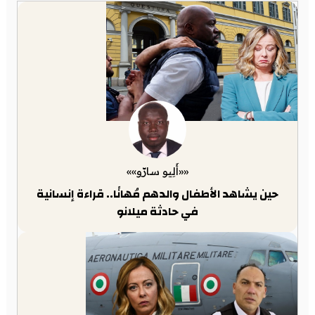
««أَلِيو سارّو»»
حين يشاهد الأطفال والدهم مُهانًا.. قراءة إنسانية
في حادثة ميلانو