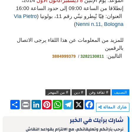
الموعد: يوم الإثنين
8
ديسمبر/كانون الأول
2014،
إنطلاقا من الساعة 09:00 إلى حدود الساعة 16:00
العنوان: فِيّا بْيِطرو نينّي رقم 11، بولونيا (
Via Pietro
)
Nenni n.11
,
Bologna
للمزيد من المعلومات عن هذا اللقاء يرجى الاتصال
بالرقمين
التاليين
3884999379
/
3282130811
:
التصنيف
# ثقافة وفن
# دين
# من المهجر
S
P
L
P
W
T
X
F
h
r
i
i
h
e
a
شارك المقالة
a
i
n
n
a
l
c
r
n
k
t
t
e
e
شارك برأيك في الخبر
e
t
e
e
s
g
b
d
r
A
r
o
نرحب بآرائكم وتعليقاتكم، مع الالتزام بقواعد النقاش
I
e
p
a
o