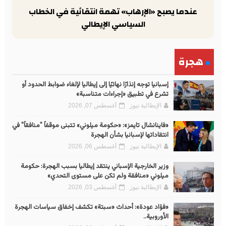
عندما يصبح «الإرهاب» تهمة انتقائية في الخطاب
السياسي الإيطالي
هجرة
إسبانيا توجه إنذارًا نهائيًا إلى إيطاليا لإلغاء ضوابط الحدود أو
تشرع في تطبيق «إجراءات متناسبة»
الإيطالية نيوز
أغسطس 07, 2026
«فاينانشال تايمز»: «حكومة ميلوني» تتبنى موقفاً "منافقاً" في
انتقاداتها لإسبانيا بشأن الهجرة
الإيطالية نيوز
أغسطس 06, 2026
وزير الخارجية الإسباني ينتقد إيطاليا بسبب الهجرة: حكومة
ميلوني «منافقة ولم تكن على مستوى التحدي»
الإيطالية نيوز
أغسطس 03, 2026
«فؤاد عودة»: أحداث «سبتة» تكشف إخفاق سياسات الهجرة
الأوروبية..