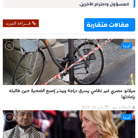
المسؤول واحترام الآخرين.
n
s
p
m
k
t
مقالات متقاربة
قـــراءة المزيد
أوروبا
ميلانو: مصري غير نظامي يسرق دراجة ويبتـر إصبع الضحية حين طالبته
بإعادتها
الإيطالية نيوز
يناير 02, 2026
أوروبا