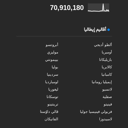
70,910,180
أقاليم إيطاليا
ألطو أديجي
أبروتسو
أومبريا
موليزي
بازيليكاتا
بييمونتي
كالابريا
بوليا
كامبانيا
سردينيا
إيميليا رومانيا
لومبارديا
لاتسيو
ليغوريا
صقلية
توسكانا
فينيتو
ترينتينو
فريولي فينيسيا جوليا
ڤالي داوُستا
لامبيدوزا
الفاتيكان