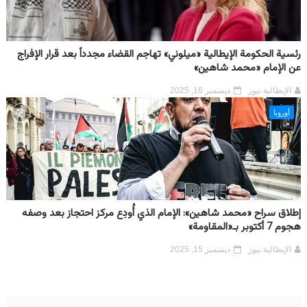
رئسية الحكومة الإيطالية «ميلوني» تهاجم القضاء مجدداً بعد قرار الإفراج
عن الإمام «محمد شاهين»
الإيطالية نيوز
ديسمبر 16, 2025
أوروبا
إطلاق سراح «محمد شاهين»: الإمام الذي أُودِع مركز احتجاز بعد وصفه
هجوم 7 أكتوبر بـ«المقاومة»
الإيطالية نيوز
ديسمبر 15, 2025