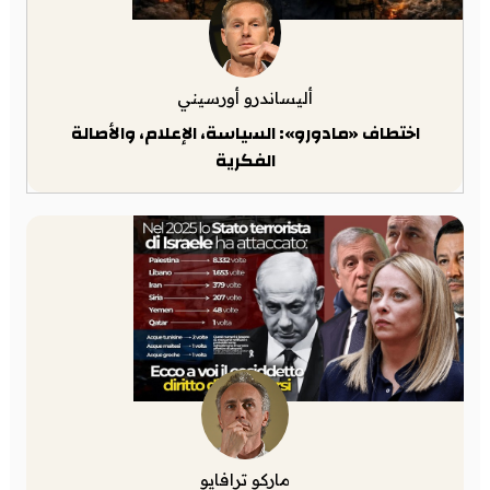
أليساندرو أورسيني
اختطاف «مادورو»: السياسة، الإعلام، والأصالة
الفكرية
ماركو ترافايو