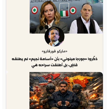
«ماركو فورفارو»
ذكّروا «جورجا ميلوني» بأن «أسامة نجيم» لم يطلقه
قاضٍ، بل أطلقت سراحه هي