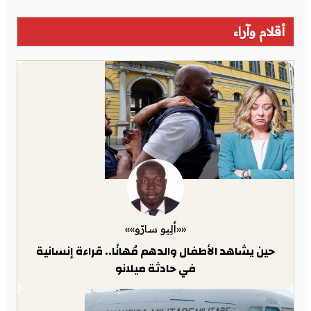
أقلام وآراء
««أَلِيو سارّو»»
حين يشاهد الأطفال والدهم مُهانًا.. قراءة إنسانية
في حادثة ميلانو