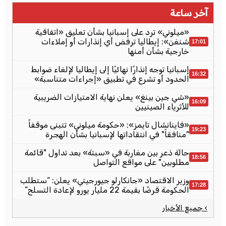
آخر ساعة
«ميلوني» ترد على إسبانيا بشأن تعليق «اتفاقية
شنغن»: إيطاليا ترفض أي إنذارات أو إملاءات
17:01
خارجية بشأن أمنها
إسبانيا توجه إنذارًا نهائيًا إلى إيطاليا لإلغاء ضوابط
16:32
الحدود أو تشرع في تطبيق «إجراءات متناسبة»
«شي جين بينغ» يعلن نهاية الامتيازات الضريبية
16:09
للأثرياء الصينيين
«فاينانشال تايمز»: «حكومة ميلوني» تتبنى موقفاً
19:23
"منافقاً" في انتقاداتها لإسبانيا بشأن الهجرة
حالة ذعر بين مغاربة في «سبتة» بعد تداول "قائمة
18:56
مطلوبين" على مواقع التواصل
وزير الاقتصاد «جانكارلو جيورجيتي» يعلن: “ستطلب
17:28
الحكومة قرضًا بقيمة 22 مليار يورو لإعادة التسلح”
› جميع الأخبار