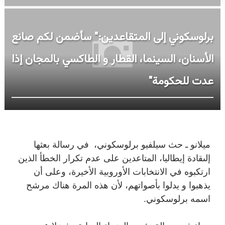
برلوسكوني إلى المتقاعدين:" سأضمن لكم صانع
الأسنان، السينما، القطار و الطاكسي بالمجان إذا
عدت للحكومة"
ميلانو ـ حث سيلفيو برلوسكوني، في رسالة بعثها
إلىقادة إيطاليا، المتاعدين على عدم تكرار الخطأ الذين
ارتكبوه في الانتخابات الأوروبية الأخيرة، وعلى أن
يذهبوا و يدلوا بأصواتهم، لأن هذه المرة هناك مرشح
اسمه برلوسكوني.