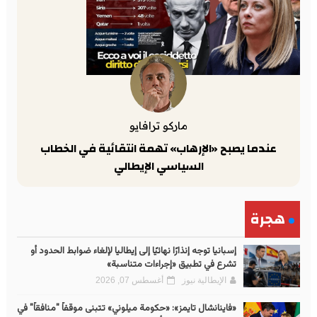
ماركو ترافايو
عندما يصبح «الإرهاب» تهمة انتقائية في الخطاب
السياسي الإيطالي
هجرة
إسبانيا توجه إنذارًا نهائيًا إلى إيطاليا لإلغاء ضوابط الحدود أو
تشرع في تطبيق «إجراءات متناسبة»
الإيطالية نيوز
أغسطس 07, 2026
«فاينانشال تايمز»: «حكومة ميلوني» تتبنى موقفاً "منافقاً" في