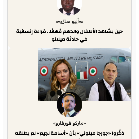
««أَلِيو سارّو»»
حين يشاهد الأطفال والدهم مُهانًا.. قراءة إنسانية
في حادثة ميلانو
«ماركو فورفارو»
ذكّروا «جورجا ميلوني» بأن «أسامة نجيم» لم يطلقه