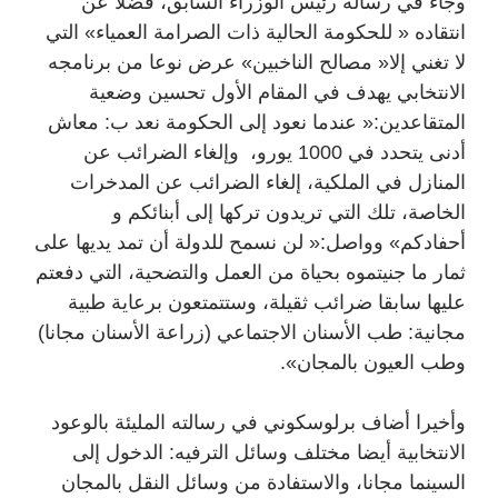
وجاء في رسالة رئيس الوزراء السابق، فضلا عن
انتقاده « للحكومة الحالية ذات الصرامة العمياء» التي
لا تغني إلا« مصالح الناخبين» عرض نوعا من برنامجه
الانتخابي يهدف في المقام الأول تحسين وضعية
المتقاعدين:« عندما نعود إلى الحكومة نعد ب: معاش
أدنى يتحدد في 1000 يورو، وإلغاء الضرائب عن
المنازل في الملكية، إلغاء الضرائب عن المدخرات
الخاصة، تلك التي تريدون تركها إلى أبنائكم و
أحفادكم» وواصل:« لن نسمح للدولة أن تمد يديها على
ثمار ما جنيتموه بحياة من العمل والتضحية، التي دفعتم
عليها سابقا ضرائب ثقيلة، وستتمتعون برعاية طبية
مجانية: طب الأسنان الاجتماعي (زراعة الأسنان مجانا)
وطب العيون بالمجان».
وأخيرا أضاف برلوسكوني في رسالته المليئة بالوعود
الانتخابية أيضا مختلف وسائل الترفيه: الدخول إلى
السينما مجانا، والاستفادة من وسائل النقل بالمجان