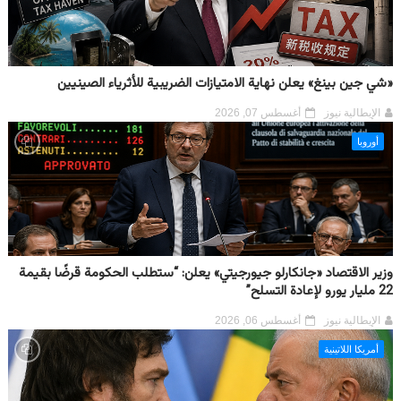
«شي جين بينغ» يعلن نهاية الامتيازات الضريبية للأثرياء الصينيين
الإيطالية نيوز
أغسطس 07, 2026
أوروبا
وزير الاقتصاد «جانكارلو جيورجيتي» يعلن: “ستطلب الحكومة قرضًا بقيمة
22 مليار يورو لإعادة التسلح”
الإيطالية نيوز
أغسطس 06, 2026
أمريكا اللاتينية