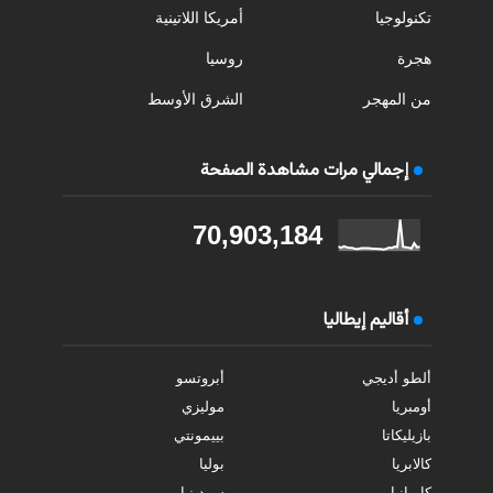
تكنولوجيا
أمريكا اللاتينية
هجرة
روسيا
من المهجر
الشرق الأوسط
إجمالي مرات مشاهدة الصفحة
70,903,184
أقاليم إيطاليا
ألطو أديجي
أبروتسو
أومبريا
موليزي
بازيليكاتا
بييمونتي
كالابريا
بوليا
كامبانيا
سردينيا