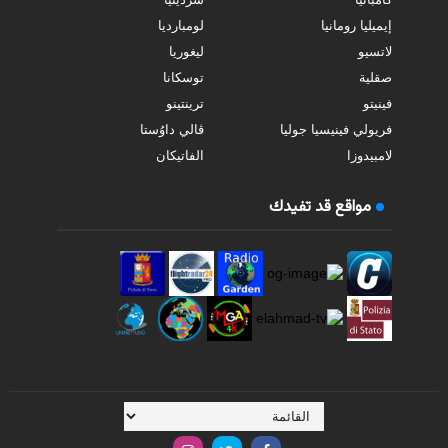
إيميليا رومانيا
لومبارديا
لاتسيو
ليغوريا
صقلية
توسكانا
فينيتو
ترينتينو
فريولي فينيسيا جوليا
ڤالي داوُستا
لامبيدوزا
الفاتيكان
مواقع قد تفيدك