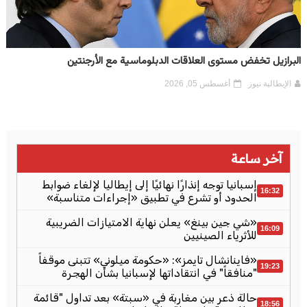
البرازيل تخفض مستوى العلاقات الدبلوماسية مع الأرجنتين
الإيطالية نيوز
أغسطس 05, 2026
آخر ساعة
إسبانيا توجه إنذارًا نهائيًا إلى إيطاليا لإلغاء ضوابط
16:32
الحدود أو تشرع في تطبيق «إجراءات متناسبة»
«شي جين بينغ» يعلن نهاية الامتيازات الضريبية
16:09
للأثرياء الصينيين
«فاينانشال تايمز»: «حكومة ميلوني» تتبنى موقفاً
19:23
"منافقاً" في انتقاداتها لإسبانيا بشأن الهجرة
حالة ذعر بين مغاربة في «سبتة» بعد تداول "قائمة
18:56