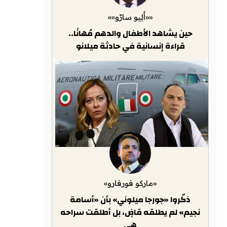
««أَلِيو سارّو»»
حين يشاهد الأطفال والدهم مُهانًا..
قراءة إنسانية في حادثة ميلانو
«ماركو فورفارو»
ذكّروا «جورجا ميلوني» بأن «أسامة
نجيم» لم يطلقه قاضٍ، بل أطلقت سراحه
هي