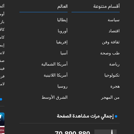
أقسام متنوعة
العالم
ألط
أوم
سياسة
إيطاليا
بازي
كالا
اقتصاد
أوروبا
كامب
ثقافة وفن
إفريقيا
إيمي
طب وصحة
آسيا
لات
صقل
رياضة
أمريكا الشمالية
فيني
تكنولوجيا
أمريكا اللاتينية
فري
لامب
هجرة
روسيا
من المهجر
الشرق الأوسط
إجمالي مرات مشاهدة الصفحة
70,890,880