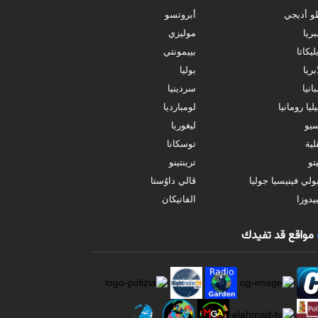
و أديجي
أبروتسو
بريا
موليزي
ليكاتا
بييمونتي
بريا
بوليا
انيا
سردينيا
ليا رومانيا
لومبارديا
سيو
ليغوريا
ية
توسكانا
تو
ترينتينو
ولي فينيسيا جوليا
ڤالي داوُستا
يدوزا
الفاتيكان
مواقع قد تفيدك