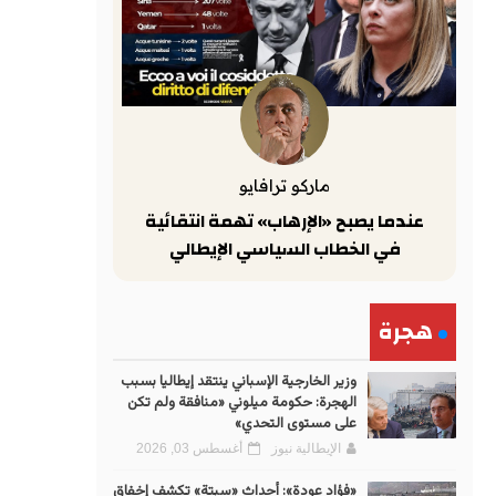
ماركو ترافايو
عندما يصبح «الإرهاب» تهمة انتقائية
في الخطاب السياسي الإيطالي
هجرة
وزير الخارجية الإسباني ينتقد إيطاليا بسبب
الهجرة: حكومة ميلوني «منافقة ولم تكن
على مستوى التحدي»
الإيطالية نيوز
أغسطس 03, 2026
«فؤاد عودة»: أحداث «سبتة» تكشف إخفاق