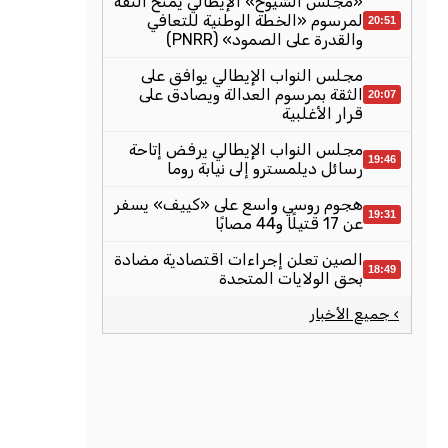
«مجلس الشيوخ» الإيطالي يمنح الثقة
لمرسوم «الخطة الوطنية للتعافي
20:51
والقدرة على الصمود» (PNRR)
مجلس النواب الإيطالي يوافق على
الثقة بمرسوم العدالة ويصادق على
20:07
قرار الأغلبية
مجلس النواب الإيطالي يرفض إتاحة
19:46
رسائل ديلمسترو إلى نيابة روما
هجوم روسي واسع على «كييف» يسفر
19:31
عن 17 قتيلًا و44 مصابًا
الصين تعلن إجراءات اقتصادية مضادة
18:49
بحق الولايات المتحدة
› جميع الأخبار