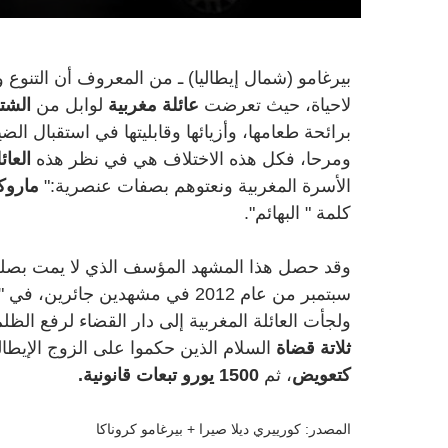
بيرغامو (شمال إيطاليا) ـ من المعروف أن التنوع و
لاحياة، حيث تعرضت
عائلة مغربية
لوابل من
الشتا
برائحة طعامها، وأزيائها وقابليتها في استقبال ال
ومرحا، فكل هذه الاختلاف هي في نظر هذه
العائ
الأسرة المغربية ونعتوهم بصفات عنصرية:"
ماروك
كلمة " البهائم".
وقد حصل هذا المشهد المؤسف الذي لا يمت بصلة 
سبتمبر من عام 2012 في مشهدين جائرين، في "فيا نيمبريني".
ولجأت العائلة المغربية إلى دار القضاء لرفع الظلم
ثلاتة قضاة
السلام الذين حكموا على الزوج الإيط
كتعويض
، ثم
1500 يورو تبعات قانونية.
المصدر: كورييري ديلا صيرا + بيرغامو كروناكا