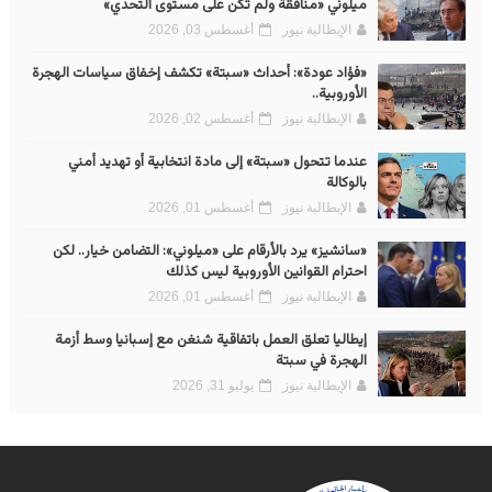
ميلوني «منافقة ولم تكن على مستوى التحدي»
الإيطالية نيوز
أغسطس 03, 2026
«فؤاد عودة»: أحداث «سبتة» تكشف إخفاق سياسات الهجرة
الأوروبية..
الإيطالية نيوز
أغسطس 02, 2026
عندما تتحول «سبتة» إلى مادة انتخابية أو تهديد أمني
بالوكالة
الإيطالية نيوز
أغسطس 01, 2026
«سانشيز» يرد بالأرقام على «ميلوني»: التضامن خيار.. لكن
احترام القوانين الأوروبية ليس كذلك
الإيطالية نيوز
أغسطس 01, 2026
إيطاليا تعلق العمل باتفاقية شنغن مع إسبانيا وسط أزمة
الهجرة في سبتة
الإيطالية نيوز
يوليو 31, 2026