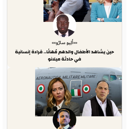
««أَلِيو سارّو»»
حين يشاهد الأطفال والدهم مُهانًا.. قراءة إنسانية
في حادثة ميلانو