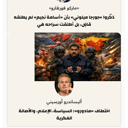
«ماركو فورفارو»
ذكّروا «جورجا ميلوني» بأن «أسامة نجيم» لم يطلقه
قاضٍ، بل أطلقت سراحه هي
أليساندرو أورسيني
اختطاف «مادورو»: السياسة، الإعلام، والأصالة
الفكرية