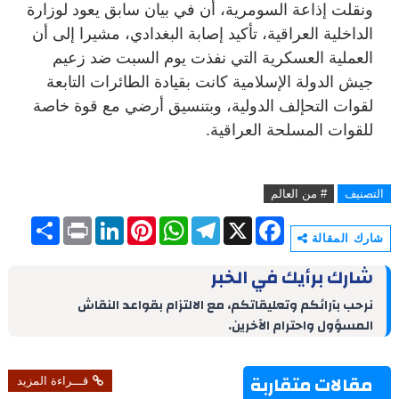
ونقلت إذاعة السومرية،
أن
في بيان سابق يعود لوزارة
الداخلية العراقية، تأكيد إصابة البغدادي، مشيرا إلى أن
العملية العسكرية التي نفذت يوم السبت ضد زعيم
جيش الدولة الإسلامية كانت بقيادة الطائرات التابعة
لقوات التحإلف الدولية، وبتنسيق أرضي مع قوة خاصة
للقوات المسلحة العراقية.
التصنيف
# من العالم
S
P
L
P
W
T
X
F
h
r
i
i
h
e
a
شارك المقالة
a
i
n
n
a
l
c
r
n
k
t
t
e
e
شارك برأيك في الخبر
e
t
e
e
s
g
b
d
r
A
r
o
نرحب بآرائكم وتعليقاتكم، مع الالتزام بقواعد النقاش
I
e
p
a
o
المسؤول واحترام الآخرين.
n
s
p
m
k
t
مقالات متقاربة
قـــراءة المزيد