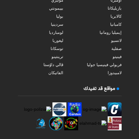
أومبريا
موليزي
بازيليكاتا
بييمونتي
كالابريا
بوليا
كامبانيا
سردينيا
إيميليا رومانيا
لومبارديا
لاتسيو
ليغوريا
صقلية
توسكانا
فينيتو
ترينتينو
فريولي فينيسيا جوليا
ڤالي داوُستا
لامبيدوزا
الفاتيكان
مواقع قد تفيدك