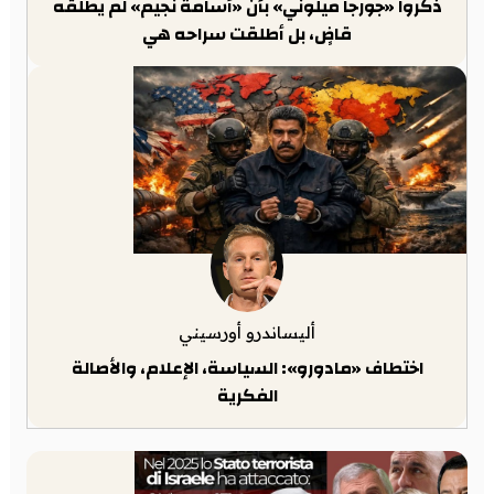
ذكّروا «جورجا ميلوني» بأن «أسامة نجيم» لم يطلقه
قاضٍ، بل أطلقت سراحه هي
أليساندرو أورسيني
اختطاف «مادورو»: السياسة، الإعلام، والأصالة
الفكرية