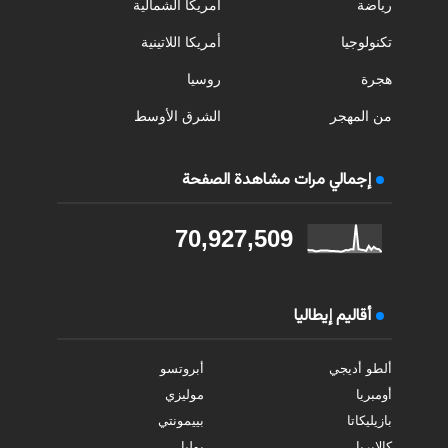
رياضة
أمريكا الشمالية
تكنولوجيا
أمريكا اللاتينية
هجرة
روسيا
من المهجر
الشرق الأوسط
إجمالي مرات مشاهدة الصفحة
70,927,509
أقاليم إيطاليا
ألطو أديجي
أبروتسو
أومبريا
موليزي
بازيليكاتا
بييمونتي
كالابريا
بوليا