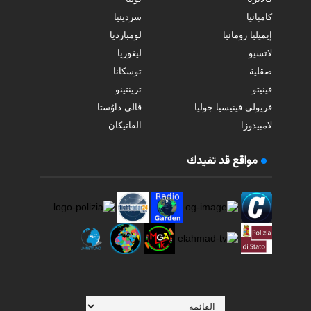
كامبانيا
سردينيا
إيميليا رومانيا
لومبارديا
لاتسيو
ليغوريا
صقلية
توسكانا
فينيتو
ترينتينو
فريولي فينيسيا جوليا
ڤالي داوُستا
لامبيدوزا
الفاتيكان
مواقع قد تفيدك