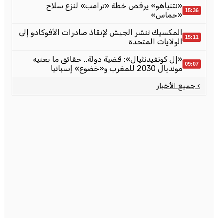
«نتنياهو» يرفض خطة «ترامب» لنزع سلاح
15:36
«حماس»
المكسيك تنشر الجيش لإنقاذ صادرات الأفوكادو إلى
15:11
الولايات المتحدة
«إل كونفيدنثيال»: قضية دولة.. حقائق ما يعنيه
09:07
مونديال 2030 للمغرب و«خضوع» إسبانيا
› جميع الأخبار