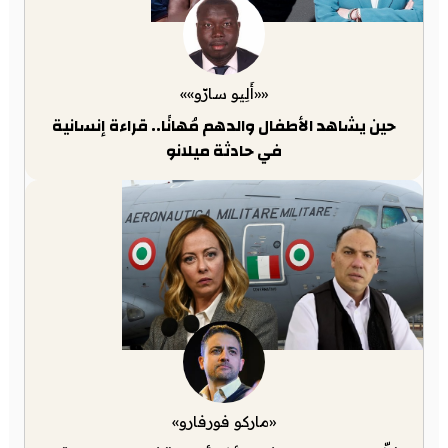
««أَلِيو سارّو»»
حين يشاهد الأطفال والدهم مُهانًا.. قراءة إنسانية
في حادثة ميلانو
«ماركو فورفارو»