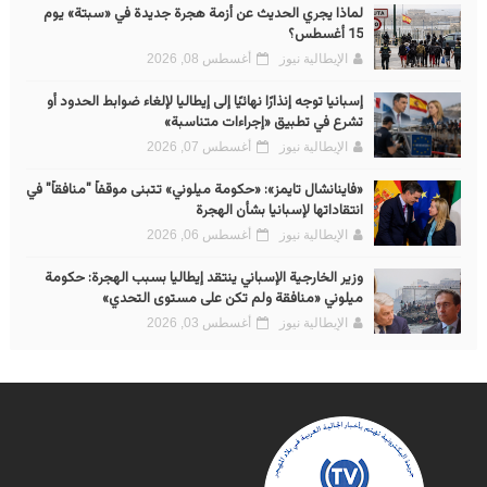
لماذا يجري الحديث عن أزمة هجرة جديدة في «سبتة» يوم
15 أغسطس؟
الإيطالية نيوز
أغسطس 08, 2026
إسبانيا توجه إنذارًا نهائيًا إلى إيطاليا لإلغاء ضوابط الحدود أو
تشرع في تطبيق «إجراءات متناسبة»
الإيطالية نيوز
أغسطس 07, 2026
«فاينانشال تايمز»: «حكومة ميلوني» تتبنى موقفاً "منافقاً" في
انتقاداتها لإسبانيا بشأن الهجرة
الإيطالية نيوز
أغسطس 06, 2026
وزير الخارجية الإسباني ينتقد إيطاليا بسبب الهجرة: حكومة
ميلوني «منافقة ولم تكن على مستوى التحدي»
الإيطالية نيوز
أغسطس 03, 2026