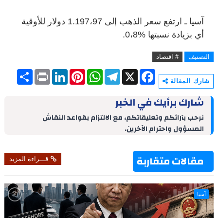
آسيا ـ ارتفع سعر الذهب إلى 1.197،97 دولار للأوقية
أي بزيادة نسبتها %0،8.
التصنيف
# اقتصاد
S
P
L
P
W
T
X
F
h
r
i
i
h
e
a
شارك المقالة
a
i
n
n
a
l
c
r
n
k
t
t
e
e
شارك برأيك في الخبر
e
t
e
e
s
g
b
d
r
A
r
o
نرحب بآرائكم وتعليقاتكم، مع الالتزام بقواعد النقاش
I
e
p
a
o
المسؤول واحترام الآخرين.
n
s
p
m
k
t
مقالات متقاربة
قـــراءة المزيد
آسيا