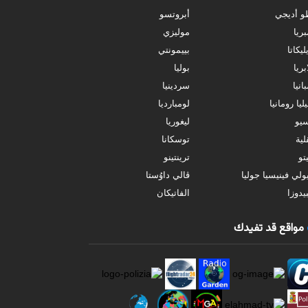
و أديجي
أبروتسو
بريا
موليزي
ليكاتا
بييمونتي
بريا
بوليا
انيا
سردينيا
ليا رومانيا
لومبارديا
سيو
ليغوريا
ية
توسكانا
تو
ترينتينو
ولي فينيسيا جوليا
ڤالي داوُستا
يدوزا
الفاتيكان
مواقع قد تفيدك