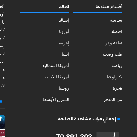
أقسام متنوعة
العالم
ألط
أوم
سياسة
إيطاليا
بازي
كالا
اقتصاد
أوروبا
كامب
ثقافة وفن
إفريقيا
إيمي
طب وصحة
آسيا
لات
صقل
رياضة
أمريكا الشمالية
فيني
تكنولوجيا
أمريكا اللاتينية
فري
لامب
هجرة
روسيا
من المهجر
الشرق الأوسط
إجمالي مرات مشاهدة الصفحة
70,891,303