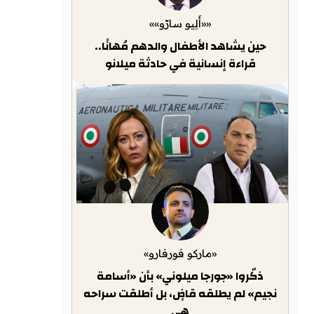
««أَلِيو سارّو»»
حين يشاهد الأطفال والدهم مُهانًا..
قراءة إنسانية في حادثة ميلانو
«ماركو فورفارو»
ذكّروا «جورجا ميلوني» بأن «أسامة
نجيم» لم يطلقه قاضٍ، بل أطلقت سراحه
هي