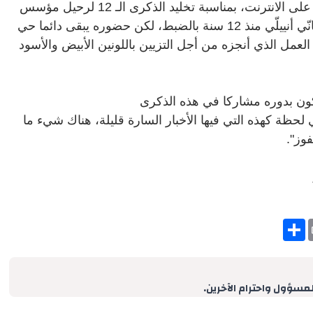
تورينو ـ كتب نادي يوفنتوس على موقعه الرسمي على الانترنت، بمناسبة تخليد الذكرى الـ 12 لرحيل مؤسس
نادي اليوفي، دجوفانّي أنييلّي، بعبارة:" رحل دجوفانّي أنييلّي منذ 12 سنة بالضبط، لكن حضوره يبقى دائما حي
مل الذي أنجزه من أجل التزيين باللونين الأبيض
و
الأسود
كون بدوره مشاركا في هذه الذكرى
 لحظة كهذه التي فيها الأخبار السارة قليلة، هناك شيء ما
فوز
".
S
h
a
r
e
لمسؤول واحترام الآخرين.