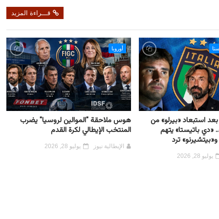
قـــراءة المزيد
ستا
أوروبا
بعد استبعاد «بيرلو» من
هوس ملاحقة "الموالين لروسيا" يضرب
 «دي باتيستا» يتهم
المنتخب الإيطالي لكرة القدم
و«بيتشيرنو» ترد
الإيطالية نيوز
يوليو 28, 2026
يوليو 28, 2026