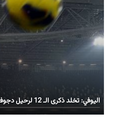
اليوفي: تخلد ذكرى الـ 12 لرحيل دجوفاني أنييلي