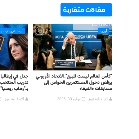
t
مقالات متقاربة
أوروبا
أليساندرو دي باتي
"كأس العالم ليست للبيع"..الاتحاد الأوروبي
جدل في إيطاليا 
يرفض دخول المستثمرين الخواص إلى
تدريب المنتخب..
مسابقات «الفيفا»
بـ"رهاب روسيا" 
الإيطالية نيوز
يوليو 30, 2026
الإيطالية نيوز