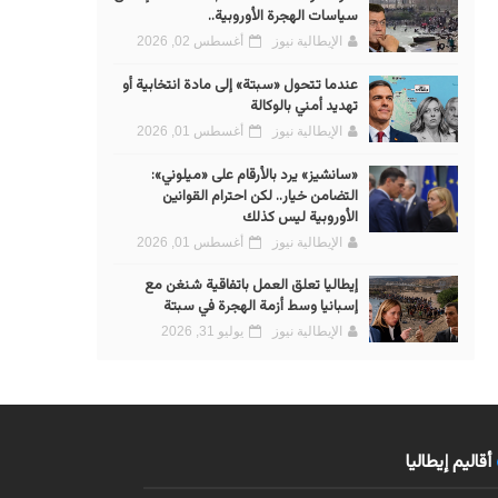
سياسات الهجرة الأوروبية..
الإيطالية نيوز
أغسطس 02, 2026
عندما تتحول «سبتة» إلى مادة انتخابية أو
تهديد أمني بالوكالة
الإيطالية نيوز
أغسطس 01, 2026
«سانشيز» يرد بالأرقام على «ميلوني»:
التضامن خيار.. لكن احترام القوانين
الأوروبية ليس كذلك
الإيطالية نيوز
أغسطس 01, 2026
إيطاليا تعلق العمل باتفاقية شنغن مع
إسبانيا وسط أزمة الهجرة في سبتة
الإيطالية نيوز
يوليو 31, 2026
أقاليم إيطاليا