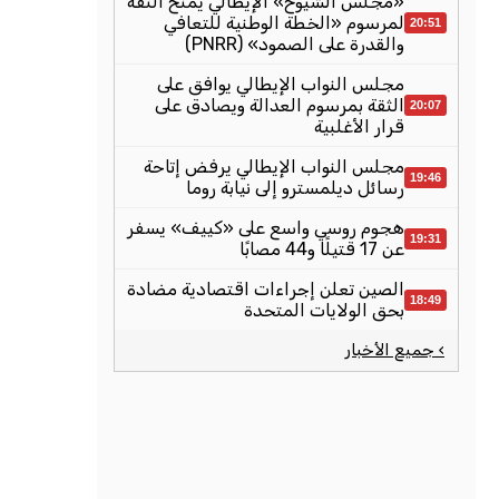
«مجلس الشيوخ» الإيطالي يمنح الثقة
لمرسوم «الخطة الوطنية للتعافي
20:51
والقدرة على الصمود» (PNRR)
مجلس النواب الإيطالي يوافق على
الثقة بمرسوم العدالة ويصادق على
20:07
قرار الأغلبية
مجلس النواب الإيطالي يرفض إتاحة
19:46
رسائل ديلمسترو إلى نيابة روما
هجوم روسي واسع على «كييف» يسفر
19:31
عن 17 قتيلًا و44 مصابًا
الصين تعلن إجراءات اقتصادية مضادة
18:49
بحق الولايات المتحدة
› جميع الأخبار