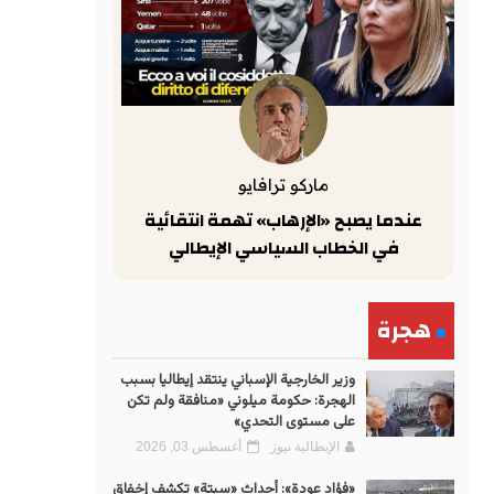
ماركو ترافايو
عندما يصبح «الإرهاب» تهمة انتقائية
في الخطاب السياسي الإيطالي
هجرة
وزير الخارجية الإسباني ينتقد إيطاليا بسبب
الهجرة: حكومة ميلوني «منافقة ولم تكن
على مستوى التحدي»
الإيطالية نيوز
أغسطس 03, 2026
«فؤاد عودة»: أحداث «سبتة» تكشف إخفاق