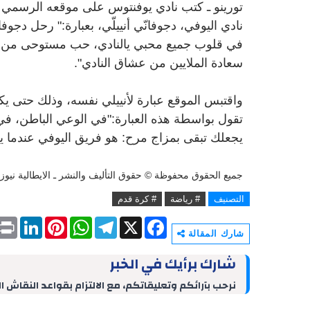
في قلوب جميع محبي يالنادي، حب مستوحى من الع
سعادة الملايين من عشاق النادي".
واقتبس الموقع عبارة لأنييلي نفسه، وذلك حتى ي
تقول
بواسطة
هذه
العبارة:"في الوعي الباطن، في
يجعلك تبقى بمزاج مرح: هو فريق اليوفي عندما ي
جميع الحقوق محفوظة © حقوق التأليف والنشر ـ الايطالية نيوز
التصنيف
# رياضة
# كرة قدم
P
L
P
W
T
X
F
r
i
i
h
e
a
شارك المقالة
i
n
n
a
l
c
n
k
t
t
e
e
شارك برأيك في الخبر
t
e
e
s
g
b
d
r
A
r
o
نرحب بآرائكم وتعليقاتكم، مع الالتزام بقواعد النقاش ا
I
e
p
a
o
n
s
p
m
k